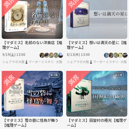
【マダミス】名前のない洋食店【推
【マダミス】想いは満天の星に【推
理ゲーム】
理ゲーム】
9/19(土) 13:00
8/13(木) 13:00
シェアラボ大阪♟️マーダーミステリー/ボードゲーム/友達作り
大阪
シェアラボ大阪♟️マーダーミステリー/ボー
大阪
【マダミス】雪の砦に怪鳥が舞う
【マダミス】因習村の極光【推理ゲ
【推理ゲーム】
ーム】