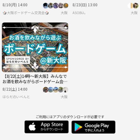
月うさぎの鬼探し}
8/10(月) 14:00
8/23(日) 13:00
🎲大阪ボードゲーム交流会🎲
大阪
ASOBU。
大阪
【8/22(土)14時～新大阪】みんなで
お酒を飲みながらボードゲーム会
✨
8/22(土) 14:00
はらだのいべんと
大阪
ご利用にはアプリのダウンロードが必要です