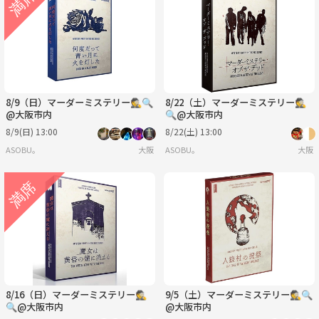
水
木
金
土
日
月
9/2
9/3
9/4
9/5
9/6
9/7
8/9（日）マーダーミステリー🕵️🔍
8/22（土）マーダーミステリー🕵️
@大阪市内
🔍@大阪市内
8/9(日) 13:00
8/22(土) 13:00
ASOBU。
大阪
ASOBU。
大阪
8/16（日）マーダーミステリー🕵️
9/5（土）マーダーミステリー🕵️🔍
🔍@大阪市内
@大阪市内