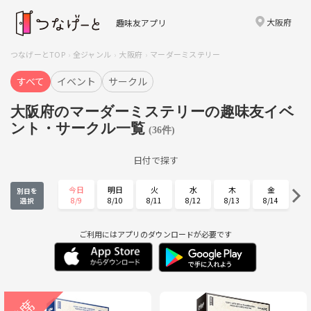
大阪府
趣味友アプリ
つなげーとTOP
全ジャンル
大阪府
マーダーミステリー
すべて
イベント
サークル
大阪府のマーダーミステリーの趣味友イベ
ント・サークル一覧
(36件)
日付で探す
今日
明日
火
水
木
金
別日を
8/9
8/10
8/11
8/12
8/13
8/14
選択
土
日
月
火
水
木
8/15
8/16
8/17
8/18
8/19
8/20
ご利用にはアプリのダウンロードが必要です
金
土
日
月
火
水
8/21
8/22
8/23
8/24
8/25
8/26
木
金
土
日
月
火
8/27
8/28
8/29
8/30
8/31
9/1