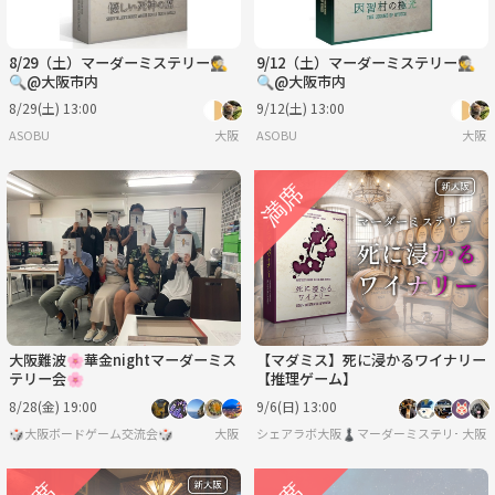
8/29（土）マーダーミステリー🕵️
9/12（土）マーダーミステリー🕵️
🔍@大阪市内
🔍@大阪市内
8/29(土) 13:00
9/12(土) 13:00
ASOBU
大阪
ASOBU
大阪
大阪難波🌸華金nightマーダーミス
【マダミス】死に浸かるワイナリー
テリー会🌸
【推理ゲーム】
8/28(金) 19:00
9/6(日) 13:00
🎲大阪ボードゲーム交流会🎲
大阪
シェアラボ大阪♟️マーダーミステリー/ボー
大阪