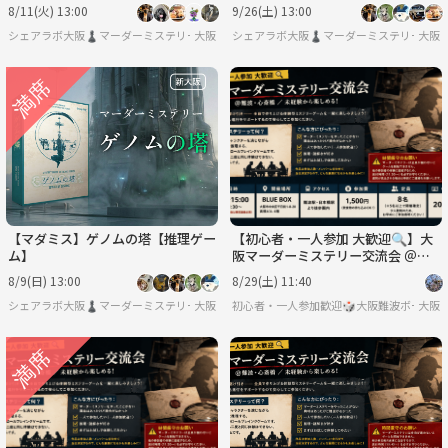
8/11(火) 13:00
9/26(土) 13:00
シェアラボ大阪♟️マーダーミステリー/ボードゲーム/友達作り
大阪
シェアラボ大阪♟️マーダーミステリー/ボー
大阪
【マダミス】ゲノムの塔【推理ゲー
【初心者・一人参加 大歓迎🔍】大
ム】
阪マーダーミステリー交流会 ＠難
波・心斎橋 ／ 未経験から楽しめ
8/9(日) 13:00
8/29(土) 11:40
る！
シェアラボ大阪♟️マーダーミステリー/ボードゲーム/友達作り
大阪
初心者・一人参加歓迎🎲大阪難波ボードゲ
大阪