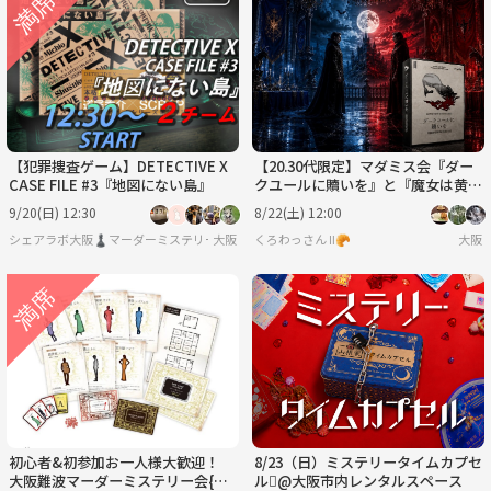
【犯罪捜査ゲーム】DETECTIVE X
【20.30代限定】マダミス会『ダー
CASE FILE #3『地図にない島』
クユールに贖いを』と『魔女は黄昏
の鐘に消える』
9/20(日) 12:30
8/22(土) 12:00
シェアラボ大阪♟️マーダーミステリー/ボードゲーム/友達作り
大阪
くろわっさん Ⅱ🥐
大阪
初心者&初参加お一人様大歓迎！
8/23（日）ミステリータイムカプセ
大阪難波マーダーミステリー会{三
ル🪎@大阪市内レンタルスペース