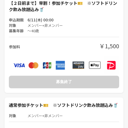
【２日前まで】早割！参加チケット🎫 ※ソフトドリン
まずは一度、参加者としてカフェ会を体験してみてください！
ク飲み放題込み🥤
もし、「私もやってみたい！」と感じたら、気軽に声をかけてください
申込期限 6/11(木) 00:00
ね☺️
対象
メンバー+非メンバー
募集年齢
〜40歳
🎯こんな人と一緒にやりたい！
純粋に“人とのつながり”を楽しめる、 明るく前向きな方をお待ちして
￥1,500
います✨
参加料
🚫以下に該当する方はご遠慮ください
ネットワークビジネス／宗教／不動産投資／保険／投資系など
勧誘・営業目的の方の主催参加は一切お断りしています。
募集終了
開催エリア
【東京都】 新宿・銀座・六本木・池袋
【埼玉県】 大宮
通常参加チケット🎫 ※ソフトドリンク飲み放題込み🥤
今後の開催予定エリア
【東京都】 渋谷・品川・秋葉原・錦糸町・浅草
対象
メンバー+非メンバー
【神奈川県】 横浜・川崎
【千葉県】 千葉・船橋