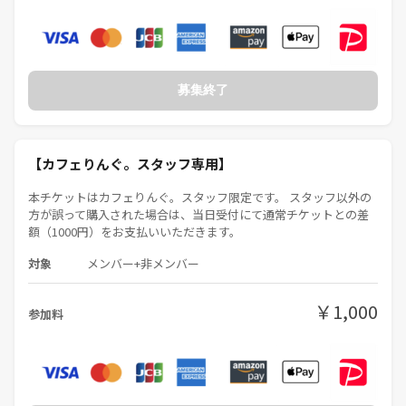
✋ 最後に
・迷惑行為が確認された場合は厳正に対応いたします
・気になることがあれば、いつでも主催者へご相談ください☺️
募集終了
👤主催者プロフィール
【カフェりんぐ。スタッフ専用】
皆さん、はじめまして！カフェりんぐ。代表のmichiです。
本チケットはカフェりんぐ。スタッフ限定です。 スタッフ以外の
初めての場所や人との交流って、ちょっと緊張しますよね！
方が誤って購入された場合は、当日受付にて通常チケットとの差
だからこそ、皆さんが安心して心から楽しめる空間を作ることを一番大
額（1000円）をお支払いいただきます。
切にしています☺️
対象
メンバー+非メンバー
名前：michi（ミチ）
性別：男性
￥1,000
参加料
年齢：30代
出身：埼玉県
バリ島、・オーストラリア・パラオ・タイ・沖縄・東京・栃木 et
c...
これまで国内外いろんな場所で暮らしてきました！