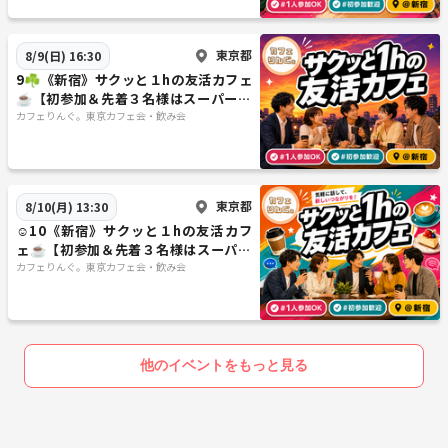
東京都
8/9(日) 16:30
9☘️《新宿》サクッと１hの友活カフェ
☕️【初参加＆先着３名様はスーパー割
引】素敵な1日は素敵な出会いから✨
カフェりんぐ。東京カフェ会・飲み会
東京都
8/10(月) 13:30
☺️10《新宿》サクッと１hの友活カフ
ェ☕️【初参加＆先着３名様はスーパー
割引】素敵な1日は素敵な出会いから
カフェりんぐ。東京カフェ会・飲み会
✨
他のイベントをもっと見る