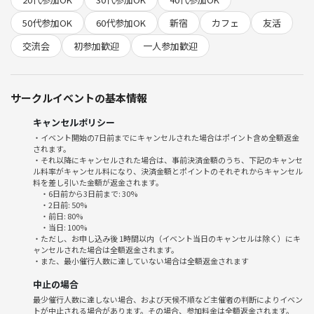
友達づくりの第一歩にぴったりです🌿
50代参加OK
60代参加OK
新宿
カフェ
友活
交流会
初参加歓迎
一人参加歓迎
《料金》
サークルイベントの基本情報
500〜1500円
ソフトドリンク飲み放題付き！🥤
キャンセルポリシー
・イベント開始の7日前までにキャンセルされた場合はポイント含め全額返金
初参加＆先着割で “最安500円”
されます。
・それ以降にキャンセルされた場合は、事前決済金額のうち、下記のキャンセ
ル料率がキャンセル料になり、決済金額とポイントのそれぞれからキャンセル
※割引チケットは 〜40歳の方が対象です。
料を差し引いた金額が返金されます。
※年齢問わず、どなたでも通常チケットでご参加いただけます！
・6日前から3日前まで: 30%
・2日前: 50%
・前日: 80%
早めのお申し込みほどお得ですっ！！！☺️
・当日: 100%
今すぐお申し込み画面をCHECK！！
・ただし、お申し込み後 1時間以内（イベント当日のキャンセルは除く）にキ
ャンセルされた場合は全額返金されます。
・また、最小催行人数に達していない場合は全額返金されます
📍会場情報
中止の場合
cafe & bar Flip Flop
最少催行人数に達しない場合、および天候不順など主催者の判断によりイベン
トが中止される場合があります。その場合、参加料金は全額返金されます。
東京都新宿区歌舞伎町１丁目２２−１ 鳥京ビル B1F