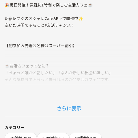
🎉毎日開催！気軽に1時間で楽しむ友活カフェ☕️
新宿駅すぐのオシャレCafe&Barで開催中✨
空いた時間でふらっと#友活チャンス！
【初参加＆先着３名様はスーパー割引】
☕️友活カフェってなに？
「ちょっと誰かと話したい」「なんか新しい出会いほしい」
そんな気持ちでふらっと来られるのが**友活カフェ**です。
✔︎共通の趣味を持つ仲間を見つけたい
✔︎気軽に世間話を楽しみたい
✔︎多様なバックグラウンドを持つ人たちと話してみたい
さらに表示
✔︎仕事や日々の生活から少し離れてリフレッシュしたい
✔︎一人でも安心して参加できる場所を探している
カテゴリー
異業種交流会よりも、ずっとカジュアル。
20代参加OK
30代参加OK
40代参加OK