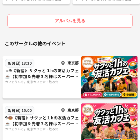
み会
み会
アルバムを見る
このサークルの他のイベント
東京都
8/9(日) 13:30
☺️9《新宿》サクッと１hの友活カフェ
☕️【初参加＆先着３名様はスーパー割
引】素敵な1日は素敵な出会いから✨
カフェりんぐ。東京カフェ会・飲み会
東京都
8/9(日) 15:00
9🍩《新宿》サクッと１hの友活カフェ
☕️【初参加＆先着３名様はスーパー割
引】素敵な1日は素敵な出会いから✨
カフェりんぐ。東京カフェ会・飲み会