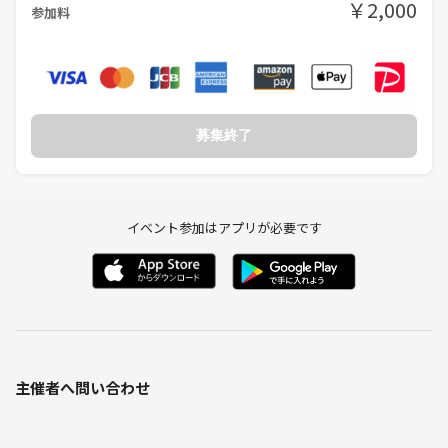
￥2,000
参加料
【栃木県】 宇都宮・小山
ご希望のエリアがあれば、リクエストも大歓迎！
今後は関西エリアへの拡大も計画中です🚀
募集終了
《つなげーと上でのLINE IDの交換・聞き出す行為は禁止されています》
イベント参加はアプリが必要です
主催者へ問い合わせ