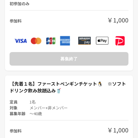
**カフェりんぐ。**では、 安心して楽しめる空間づくりを大切にして
初参加のみ
います。
以下のルールを守って、気持ちよく交流を楽しみましょう☺️
￥1,000
参加料
🚫 その1｜遅刻・欠席は必ずご連絡を
※無断欠席が続く場合は、今後のご参加をお断りすることがありま
す。
🚫 その2｜強引なナンパはNG！
募集終了
相手の気持ちを無視したアプローチは絶対NG。
あなたの魅力、台無しにしないで！
🚫 その3｜勧誘・迷惑行為は一切禁止です
【先着１名】ファーストペンギンチケット🐧 ※ソフト
ネットワークビジネス・宗教・投資などへの勧誘目的での参加は固く
ドリンク飲み放題込み🥤
お断りします。
定員
1名
イベント内外を問わず、迷惑行為・クレームが確認された場合は
対象
メンバー+非メンバー
即時退場・今後の参加をお断りいたします。
募集年齢
〜40歳
✅ その4｜とにかく楽しもう！
￥1,000
「来てよかった！」と思えるイベントを一緒に作りましょう✨
参加料