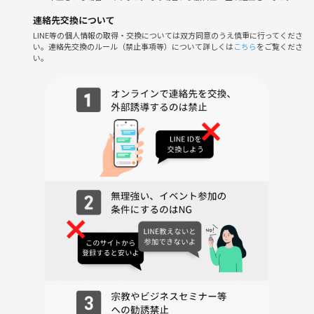
連絡先交換について
google MAP
LINE等の個人情報の取得・交換については双方同意のうえ慎重に行ってくださ
https://maps.app.goo.gl/GZZ6ArQyjPrDBqek8
い。連絡先交換のルール（禁止事項等）について詳しくは
こちら
をご覧くださ
い。
☕️《当日の流れ》
1️⃣ 受付（開始15分前〜）
主催者は15分前には現地にいます！ 少し早めのご到着で、受付がス
ムーズになります。
⇩
2️⃣ 自己紹介シート記入
話すのが苦手でも大丈夫。簡単なプロフィールを記入して、会話のき
っかけに♪
⇩
3️⃣ カフェ会スタート！
主催者も一緒にトークへ参加しますのでご安心を☺️
⇩
4️⃣ 席替え
人数に応じて1〜2回、席替えタイムがあります。