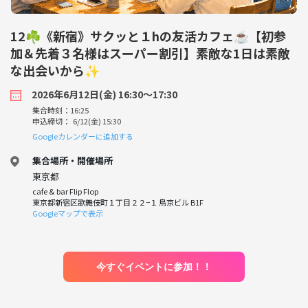
12☘️《新宿》サクッと１hの友活カフェ☕️【初参
加＆先着３名様はスーパー割引】素敵な1日は素敵
な出会いから✨
2026年6月12日(金) 16:30〜17:30
集合時刻：16:25
申込締切： 6/12(金) 15:30
Googleカレンダーに追加する
集合場所・開催場所
東京都
cafe & bar Flip Flop
東京都新宿区歌舞伎町１丁目２２−１ 鳥京ビル B1F
Googleマップで表示
今すぐイベントに参加！！