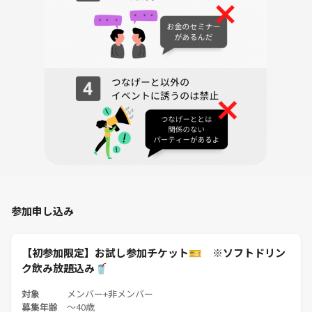
より多くの方と交流できます♪
⇩
5️⃣ 終了・LINEグループ作成（任意）
希望者でLINEグループを作成します♪
自己紹介シートの写真を共有すると、あとで思い出しやすいので便利で
す✨
🔰 初参加でも安心！
* ほとんどの方がお一人参加＆初参加です！
* 会話が苦手な方も、主催者がしっかりフォロー！
* サクッと1時間程度だから、気軽に参加OK！
気になる点があれば、どんなことでもお気軽にご相談くださいね☺️
参加申し込み
あなたのご参加を心よりお待ちしています！
【初参加限定】お試し参加チケット🎫 ※ソフトドリン
ク飲み放題込み🥤
対象
メンバー+非メンバー
❗️ ご参加にあたってのお願い
募集年齢
〜40歳