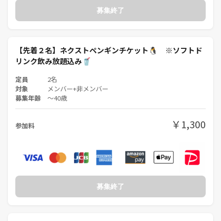
募集終了
🏙️お仕事
バリ島現地ツアー屋さん
スキューバダイビング屋さん
カフェりんぐ。代表
【先着２名】ネクストペンギンチケット🐧 ※ソフトド
リンク飲み放題込み🥤
🎯趣味・好きなこと
定員
2名
ダイビング｜キャンプ｜スノボ｜SUP｜ポーカー｜旅
対象
メンバー+非メンバー
最近はベランダで野菜を愛でるのが癒しの時間です🌱
募集年齢
〜40歳
￥1,300
参加料
🧑‍🤝‍🧑一緒に主催してくれる仲間を募集中！
**カフェりんぐ。**では、イベントを一緒に盛り上げてくれる “主催者
仲間”を募集中です✨
✅こんな方、大歓迎！
募集終了
* 楽しいことが好き
* 人と話すのが好き
* イベントを主催してみたい