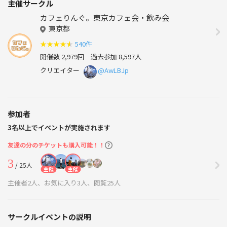
主催サークル
カフェりんぐ。東京カフェ会・飲み会
東京都
★
★
★
★
★
540件
開催数 2,979回
過去参加 8,597人
クリエイター
@AwLBJp
参加者
3名以上でイベントが実施されます
友達の分のチケットも購入可能！！
3
/ 25人
主催
主催
主催者2人、お気に入り3人、閲覧25人
サークルイベントの説明