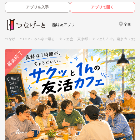
アプリを入手
アプリで開く
全国
趣味友アプリ
つなげーとTOP
みんなで語る
カフェ会
東京都
カフェりんぐ。東京カフェ会