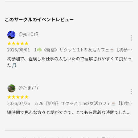
このサークルのイベントレビュー
@
yuHQrR
★
★
★
★
★
2026/08/01
1☘️《新宿》サクッと１hの友活カフェ☕️【初参加＆先着３名様はスーパー割引】素敵な1日は素敵な出会いから✨に参加
初参加で、経験した仕事の人もいたので理解されやすくて良かっ
た🎵
@
たま777
★
★
★
★
★
2026/07/26
☺️26《新宿》サクッと１hの友活カフェ☕️【初参加＆先着３名様はスーパー割引】素敵な1日は素敵な出会いから✨に参加
短時間で色んな方々と話ができて、とても有意義な時間でした。