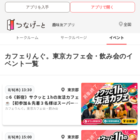
アプリを入手
アプリで開く
全国
趣味友アプリ
トークルーム
サークルページ
イベント
カフェりんぐ。東京カフェ会・飲み会のイ
ベント一覧
東京都
8/6(木) 13:30
☺️6《新宿》サクッと１hの友活カフェ
☕️【初参加＆先着３名様はスーパー割
引】素敵な1日は素敵な出会いから✨
カフェりんぐ。東京カフェ会・飲み会
東京都
8/6(木) 15:00