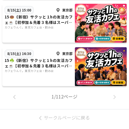
東京都
8/15(土) 15:00
15🍩《新宿》サクッと１hの友活カフ
ェ☕️【初参加＆先着３名様はスーパー
割引】素敵な1日は素敵な出会いから
カフェりんぐ。東京カフェ会・飲み会
✨
東京都
8/15(土) 16:30
15☘️《新宿》サクッと１hの友活カフ
ェ☕️【初参加＆先着３名様はスーパー
割引】素敵な1日は素敵な出会いから
カフェりんぐ。東京カフェ会・飲み会
✨
1/112ページ
サークルページに戻る