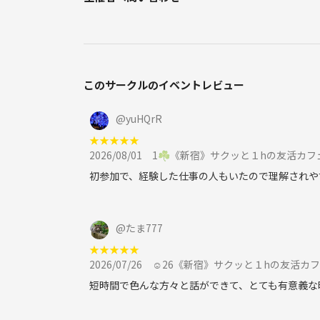
気になる点があれば、どんなことでもお気軽にご相
あなたのご参加を心よりお待ちしています！
このサークルのイベントレビュー
@
yuHQrR
❗️ ご参加にあたってのお願い
★
★
★
★
★
**カフェりんぐ。**では、 安心して楽しめる空間
2026/08/01
1☘️《新宿》サクッと１hの友活カフェ☕️
以下のルールを守って、気持ちよく交流を楽しみまし
初参加で、経験した仕事の人もいたので理解されや
🚫 その1｜遅刻・欠席は必ずご連絡を
※無断欠席が続く場合は、今後のご参加をお断りす
@
たま777
★
★
★
★
★
🚫 その2｜強引なナンパはNG！
2026/07/26
☺️26《新宿》サクッと１hの友活カフェ☕️
相手の気持ちを無視したアプローチは絶対NG。
あなたの魅力、台無しにしないで！
短時間で色んな方々と話ができて、とても有意義な
🚫 その3｜勧誘・迷惑行為は一切禁止です