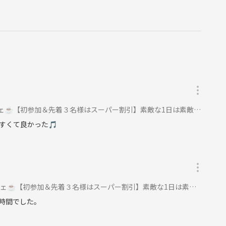
談くださいね☺️
づくりを大切にしています。
【初参加＆先着３名様はスーパー割引】素敵な1日は素敵な出会いから✨に参加
ょう☺️
すくて良かった🎵
ることがあります。
【初参加＆先着３名様はスーパー割引】素敵な1日は素敵な出会いから✨に参加
時間でした。