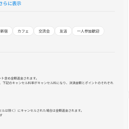
さらに表示
たい
たい
新宿
カフェ
交流会
友活
一人参加歓迎
ント含め全額返金されます。
、下記のキャンセル料率がキャンセル料になり、決済金額とポイントのそれぞれ
ンセルは除く）にキャンセルされた場合は全額返金されます。
す
ただけます！