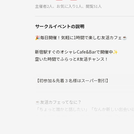
主催者2人、お気に入り1人、閲覧51人
サークルイベントの説明
🎉毎日開催！気軽に1時間で楽しむ友活カフェ☕️
新宿駅すぐのオシャレCafe&Barで開催中✨
空いた時間でふらっと#友活チャンス！
【初参加＆先着３名様はスーパー割引】
☕️友活カフェってなに？
「ちょっと誰かと話したい」「なんか新しい出会い
そんな気持ちでふらっと来られるのが**友活カフェ*
✔︎共通の趣味を持つ仲間を見つけたい