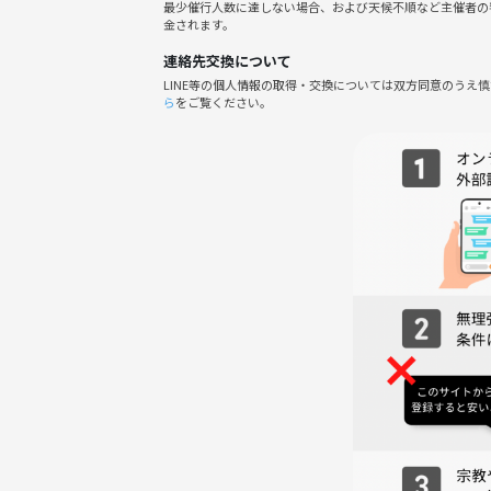
最少催行人数に達しない場合、および天候不順など主催者の
金されます。
早めのお申し込みほどお得ですっ！！！☺️
連絡先交換について
今すぐお申し込み画面をCHECK！！
LINE等の個人情報の取得・交換については双方同意のうえ
ら
をご覧ください。
📍会場情報
cafe & bar Flip Flop
東京都新宿区歌舞伎町１丁目２２−１ 鳥京ビル B1F
google MAP
https://maps.app.goo.gl/GZZ6ArQyjPrDBqek8
☕️《当日の流れ》
1️⃣ 受付（開始15分前〜）
主催者は15分前には現地にいます！ 少し早めのご
⇩