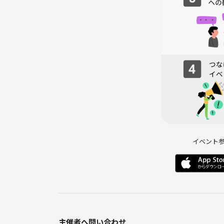
2️⃣ 自己紹介シート記入
話すのが苦手でも大丈夫。簡単なプロフィールを記
⇩
3️⃣ カフェ会スタート！
主催者も一緒にトークへ参加しますのでご安心を☺️
⇩
4️⃣ 席替え
人数に応じて1〜2回、席替えタイムがあります。
より多くの方と交流できます♪
⇩
5️⃣ 終了・LINEグループ作成（任意）
希望者でLINEグループを作成します♪
イベント
自己紹介シートの写真を共有すると、あとで思い出
🔰 初参加でも安心！
* ほとんどの方がお一人参加＆初参加です！
* 会話が苦手な方も、主催者がしっかりフォロー！
* サクッと1時間程度だから、気軽に参加OK！
主催者へ問い合わせ