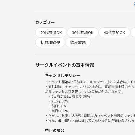
✔︎気軽に世間話を楽しみたい
✔︎多様なバックグラウンドを持つ人たちと話してみ
✔︎仕事や日々の生活から少し離れてリフレッシュし
カテゴリー
✔︎一人でも安心して参加できる場所を探している
20代参加OK
30代参加OK
40代参加OK
異業種交流会よりも、ずっとカジュアル。
初参加歓迎
飲み放題
友達づくりの第一歩にぴったりです🌿
サークルイベントの基本情報
キャンセルポリシー
《料金》
・イベント開始の7日前までにキャンセルされた場合はポイ
・それ以降にキャンセルされた場合は、事前決済金額のうち
500〜1500円
からキャンセル料を差し引いた金額が返金されます。
・6日前から3日前まで: 30%
ソフトドリンク飲み放題付き！🥤
・2日前: 50%
・前日: 80%
・当日: 100%
初参加＆先着割で “最安500円”
・ただし、お申し込み後 1時間以内（イベント当日のキャ
・また、最小催行人数に達していない場合は全額返金されま
※割引チケットは 〜40歳の方が対象です。
中止の場合
※年齢問わず、どなたでも通常チケットでご参加い