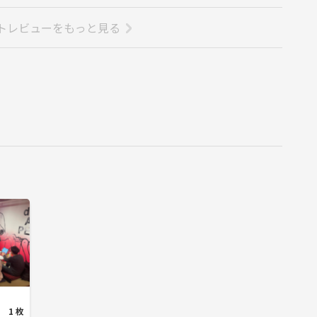
的での参加は固くお断りします。
トレビューをもっと見る
された場合は
りましょう✨
す
ださい☺️
iです。
すよね！
作ることを一番大切にしています☺️
1 枚