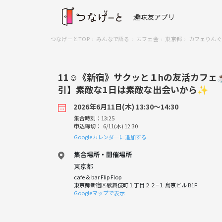
趣味友アプリ
つなげーとTOP
みんなで語る
カフェ会
東京都
カフェりんぐ
11☺️《新宿》サクッと１hの友活カフ
引】素敵な1日は素敵な出会いから✨
2026年6月11日(木) 13:30〜14:30
集合時刻：13:25
申込締切： 6/11(木) 12:30
Googleカレンダーに追加する
集合場所・開催場所
東京都
cafe & bar Flip Flop
東京都新宿区歌舞伎町１丁目２２−１ 鳥京ビル B1F
Googleマップで表示