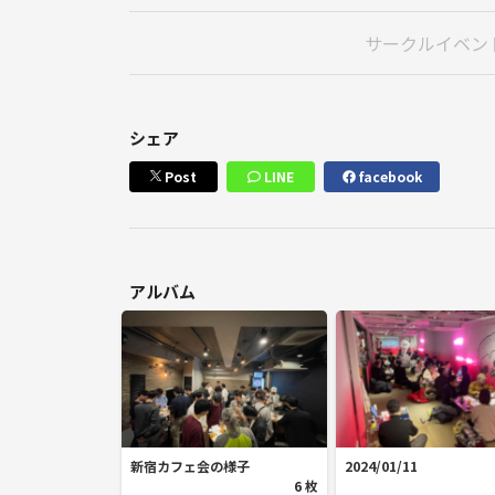
ネットワークビジネス・宗教・投資などへの勧誘目
サークルイベン
イベント内外を問わず、迷惑行為・クレームが確認
即時退場・今後の参加をお断りいたします。
✅ その4｜とにかく楽しもう！
シェア
「来てよかった！」と思えるイベントを一緒に作
Post
LINE
facebook
✋ 最後に
・迷惑行為が確認された場合は厳正に対応いたしま
・気になることがあれば、いつでも主催者へご相談く
アルバム
👤主催者プロフィール
皆さん、はじめまして！カフェりんぐ。代表のmich
初めての場所や人との交流って、ちょっと緊張しま
新宿カフェ会の様子
2024/01/11
だからこそ、皆さんが安心して心から楽しめる空間を
6 枚