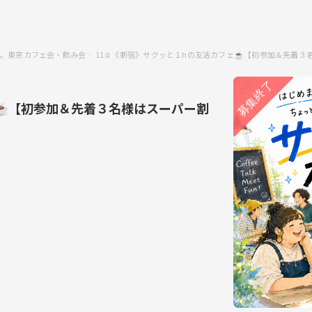
。東京カフェ会・飲み会
11☺️《新宿》サクッと１hの友活カフェ☕️【初参加＆先着
ェ☕️【初参加＆先着３名様はスーパー割