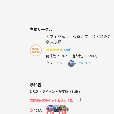
主催サークル
カフェりんぐ。東京カフェ会・飲み会
東京都
★
★
★
★
★
539件
開催数 2,976回
過去参加 8,590人
クリエイター
@AwLBJp
参加者
3名以上でイベントが実施されます
友達の分のチケットも購入可能！！
3
/ 25人
主催
主催