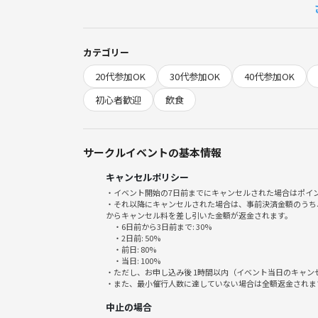
✔︎気軽に世間話を楽しみたい
✔︎多様なバックグラウンドを持つ人たちと話してみ
✔︎仕事や日々の生活から少し離れてリフレッシュし
カテゴリー
✔︎一人でも安心して参加できる場所を探している
20代参加OK
30代参加OK
40代参加OK
異業種交流会よりも、ずっとカジュアル。
初心者歓迎
飲食
友達づくりの第一歩にぴったりです🌿
サークルイベントの基本情報
キャンセルポリシー
《料金》
・イベント開始の7日前までにキャンセルされた場合はポイ
・それ以降にキャンセルされた場合は、事前決済金額のうち
500〜1500円
からキャンセル料を差し引いた金額が返金されます。
・6日前から3日前まで: 30%
ソフトドリンク飲み放題付き！🥤
・2日前: 50%
・前日: 80%
・当日: 100%
初参加＆先着割で “最安500円”
・ただし、お申し込み後 1時間以内（イベント当日のキャ
・また、最小催行人数に達していない場合は全額返金されま
※割引チケットは 〜40歳の方が対象です。
中止の場合
※年齢問わず、どなたでも通常チケットでご参加い