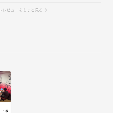
的での参加は固くお断りします。
トレビューをもっと見る
された場合は
りましょう✨
す
ださい☺️
iです。
すよね！
作ることを一番大切にしています☺️
1 枚