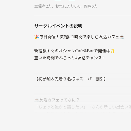
主催者2人、お気に入り0人、閲覧6人
サークルイベントの説明
🎉毎日開催！気軽に1時間で楽しむ友活カフェ☕️
新宿駅すぐのオシャレCafe&Barで開催中✨
空いた時間でふらっと#友活チャンス！
【初参加＆先着３名様はスーパー割引】
☕️友活カフェってなに？
「ちょっと誰かと話したい」「なんか新しい出会い
そんな気持ちでふらっと来られるのが**友活カフェ*
✔︎共通の趣味を持つ仲間を見つけたい