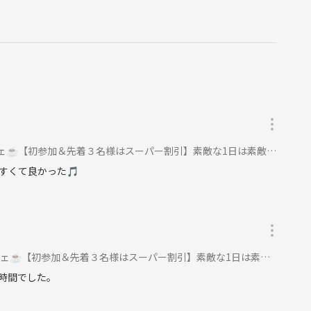
談くださいね☺️
づくりを大切にしています。
【初参加＆先着３名様はスーパー割引】素敵な1日は素敵な出会いから✨に参加
ょう☺️
すくて良かった🎵
ることがあります。
【初参加＆先着３名様はスーパー割引】素敵な1日は素敵な出会いから✨に参加
時間でした。