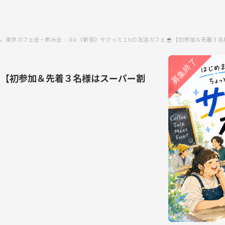
。東京カフェ会・飲み会
8☺️《新宿》サクッと１hの友活カフェ☕️【初参加＆先着
☕️【初参加＆先着３名様はスーパー割