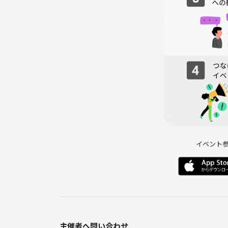
2️⃣ 自己紹介シート記入
話すのが苦手でも大丈夫。簡単なプロフィールを記
⇩
3️⃣ カフェ会スタート！
主催者も一緒にトークへ参加しますのでご安心を☺️
⇩
4️⃣ 席替え
人数に応じて1〜2回、席替えタイムがあります。
より多くの方と交流できます♪
⇩
5️⃣ 終了・LINEグループ作成（任意）
希望者でLINEグループを作成します♪
イベント
自己紹介シートの写真を共有すると、あとで思い出
🔰 初参加でも安心！
* ほとんどの方がお一人参加＆初参加です！
* 会話が苦手な方も、主催者がしっかりフォロー！
* サクッと1時間程度だから、気軽に参加OK！
主催者へ問い合わせ