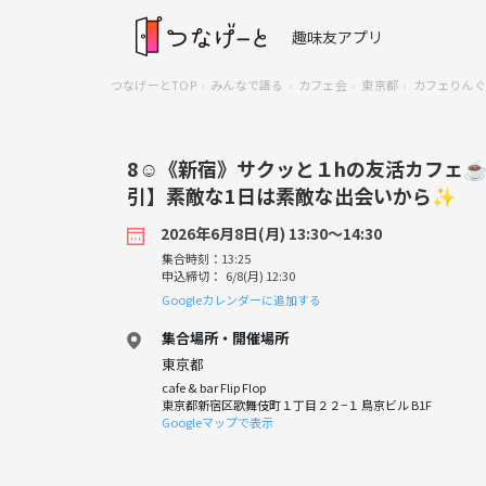
趣味友アプリ
つなげーとTOP
みんなで語る
カフェ会
東京都
カフェりんぐ
8☺️《新宿》サクッと１hの友活カフェ
引】素敵な1日は素敵な出会いから✨
2026年6月8日(月) 13:30〜14:30
集合時刻：13:25
申込締切： 6/8(月) 12:30
Googleカレンダーに追加する
集合場所・開催場所
東京都
cafe & bar Flip Flop
東京都新宿区歌舞伎町１丁目２２−１ 鳥京ビル B1F
Googleマップで表示