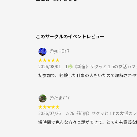
気になる点があれば、どんなことでもお気軽にご相
あなたのご参加を心よりお待ちしています！
このサークルのイベントレビュー
@
yuHQrR
❗️ ご参加にあたってのお願い
★
★
★
★
★
**カフェりんぐ。**では、 安心して楽しめる空間
2026/08/01
1☘️《新宿》サクッと１hの友活カフェ☕️
以下のルールを守って、気持ちよく交流を楽しみまし
初参加で、経験した仕事の人もいたので理解されや
🚫 その1｜遅刻・欠席は必ずご連絡を
※無断欠席が続く場合は、今後のご参加をお断りす
@
たま777
★
★
★
★
★
🚫 その2｜強引なナンパはNG！
2026/07/26
☺️26《新宿》サクッと１hの友活カフェ☕️
相手の気持ちを無視したアプローチは絶対NG。
あなたの魅力、台無しにしないで！
短時間で色んな方々と話ができて、とても有意義な
🚫 その3｜勧誘・迷惑行為は一切禁止です