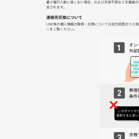
最少催行人数に達しない場合、および天候不順など主催者の
金されます。
早めのお申し込みほどお得ですっ！！！☺️
連絡先交換について
今すぐお申し込み画面をCHECK！！
LINE等の個人情報の取得・交換については双方同意のうえ
ら
をご覧ください。
📍会場情報
cafe & bar Flip Flop
東京都新宿区歌舞伎町１丁目２２−１ 鳥京ビル B1F
google MAP
https://maps.app.goo.gl/GZZ6ArQyjPrDBqek8
☕️《当日の流れ》
1️⃣ 受付（開始15分前〜）
主催者は15分前には現地にいます！ 少し早めのご
⇩