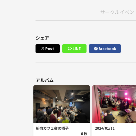
ネットワークビジネス・宗教・投資などへの勧誘目
サークルイベン
イベント内外を問わず、迷惑行為・クレームが確認
即時退場・今後の参加をお断りいたします。
✅ その4｜とにかく楽しもう！
シェア
「来てよかった！」と思えるイベントを一緒に作
Post
LINE
facebook
✋ 最後に
・迷惑行為が確認された場合は厳正に対応いたしま
・気になることがあれば、いつでも主催者へご相談く
アルバム
👤主催者プロフィール
皆さん、はじめまして！カフェりんぐ。代表のmich
初めての場所や人との交流って、ちょっと緊張しま
新宿カフェ会の様子
2024/01/11
だからこそ、皆さんが安心して心から楽しめる空間を
6 枚