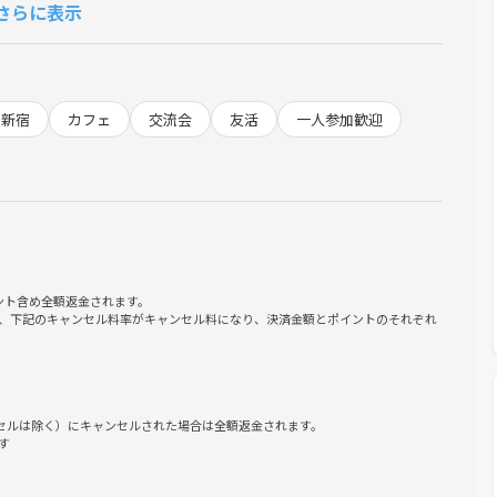
さらに表示
たい
たい
新宿
カフェ
交流会
友活
一人参加歓迎
ント含め全額返金されます。
、下記のキャンセル料率がキャンセル料になり、決済金額とポイントのそれぞれ
ンセルは除く）にキャンセルされた場合は全額返金されます。
す
ただけます！