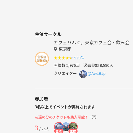
主催サークル
カフェりんぐ。東京カフェ会・飲み会
東京都
★
★
★
★
★
539件
開催数 2,976回
過去参加 8,590人
クリエイター
@AwLBJp
参加者
3名以上でイベントが実施されます
友達の分のチケットも購入可能！！
3
/ 25人
主催
主催