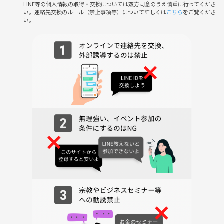
LINE等の個人情報の取得・交換については双方同意のうえ慎重に行ってくださ
* ソフトドリンク飲み放題：500円
い。連絡先交換のルール（禁止事項等）について詳しくは
こちら
をご覧くださ
* アルコール飲み放題：1,000円
い。
⇩
3️⃣ 自己紹介シート記入
話すのが苦手でも大丈夫。簡単なプロフィールを記入して、会話のき
っかけに♪
⇩
4️⃣ カフェ会スタート！
主催者も一緒にトークへ参加しますのでご安心を☺️
⇩
5️⃣ 席替え
人数に応じて1〜2回、席替えタイムがあります。
より多くの方と交流できます♪
⇩
6️⃣ 終了・LINEグループ作成（任意）
希望者でLINEグループを作成します♪
自己紹介シートの写真を共有すると、あとで思い出しやすいので便利で
す✨