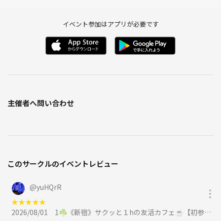
皆さん、はじめまして！カフェりんぐ。代表のmichiです。
初めての場所や人との交流って、ちょっと緊張しますよね！
イベント参加はアプリが必要です
だからこそ、皆さんが安心して心から楽しめる空間を作ることを一番大
切にしています☺️
名前：michi（ミチ）
性別：男性
年齢：30代
出身：埼玉県
主催者へ問い合わせ
バリ島、・オーストラリア・パラオ・タイ・沖縄・東京・栃木 et
c...
これまで国内外いろんな場所で暮らしてきました！
🏙️お仕事
バリ島現地ツアー屋さん
このサークルのイベントレビュー
スキューバダイビング屋さん
カフェりんぐ。代表
@
yuHQrR
★
★
★
★
★
🎯趣味・好きなこと
2026/08/01
1☘️《新宿》サクッと１hの友活カフェ☕️【初参加＆先着３名様はスーパー割引】素敵な1日は素敵な出会いから✨に参加
ダイビング｜キャンプ｜スノボ｜SUP｜ポーカー｜旅