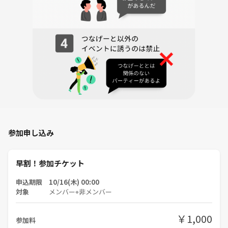
🔰 初参加でも安心！
* ほとんどの方がお一人参加＆初参加です！
* 会話が苦手な方も、主催者がしっかりフォロー！
* サクッと1時間程度だから、気軽に参加OK！
気になる点があれば、どんなことでもお気軽にご相談くださいね☺️
あなたのご参加を心よりお待ちしています！
❗️ ご参加にあたってのお願い
参加申し込み
**カフェりんぐ。**では、 安心して楽しめる空間づくりを大切にして
います。
以下のルールを守って、気持ちよく交流を楽しみましょう☺️
早割！参加チケット
申込期限 10/16(木) 00:00
🚫 その1｜遅刻・欠席は必ずご連絡を
対象
メンバー+非メンバー
※無断欠席が続く場合は、今後のご参加をお断りすることがありま
す。
￥1,000
参加料