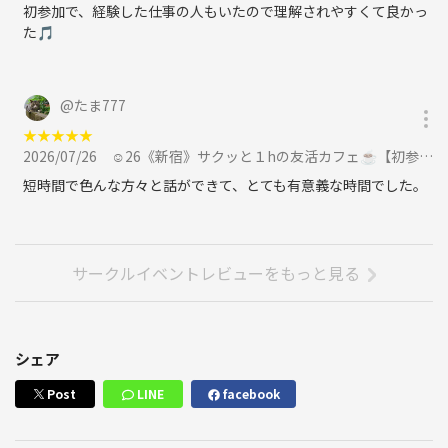
最近はベランダで野菜を愛でるのが癒しの時間です🌱
初参加で、経験した仕事の人もいたので理解されやすくて良かっ
た🎵
🧑‍🤝‍🧑一緒に主催してくれる仲間を募集中！
@
たま777
**カフェりんぐ。**では、イベントを一緒に盛り上げてくれる “主催者
★
★
★
★
★
仲間”を募集中です✨
2026/07/26
☺️26《新宿》サクッと１hの友活カフェ☕️【初参加＆先着３名様はスーパー割引】素敵な1日は素敵な出会いから✨に参加
✅こんな方、大歓迎！
短時間で色んな方々と話ができて、とても有意義な時間でした。
* 楽しいことが好き
* 人と話すのが好き
* イベントを主催してみたい
サークルイベントレビューをもっと見る
まずは一度、参加者としてカフェ会を体験してみてください！
もし、「私もやってみたい！」と感じたら、気軽に声をかけてください
ね☺️
シェア
🎯こんな人と一緒にやりたい！
Post
LINE
facebook
純粋に“人とのつながり”を楽しめる、 明るく前向きな方をお待ちして
います✨