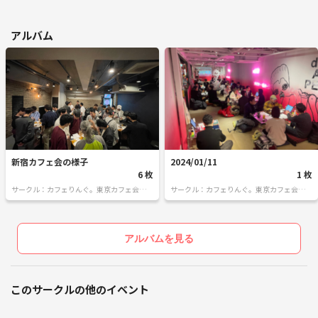
🚫以下に該当する方はご遠慮ください
ネットワークビジネス／宗教／不動産投資／保険／投資系など
アルバム
勧誘・営業目的の方の主催参加は一切お断りしています。
開催エリア
【東京都】 新宿・銀座・六本木・池袋
【埼玉県】 大宮
今後の開催予定エリア
【東京都】 渋谷・品川・秋葉原・錦糸町・浅草
新宿カフェ会の様子
2024/01/11
【神奈川県】 横浜・川崎
6 枚
1 枚
【千葉県】 千葉・船橋
サークル：カフェりんぐ。東京カフェ会・飲
サークル：カフェりんぐ。東京カフェ会・飲
み会
み会
【栃木県】 宇都宮・小山
ご希望のエリアがあれば、リクエストも大歓迎！
アルバムを見る
今後は関西エリアへの拡大も計画中です🚀
このサークルの他のイベント