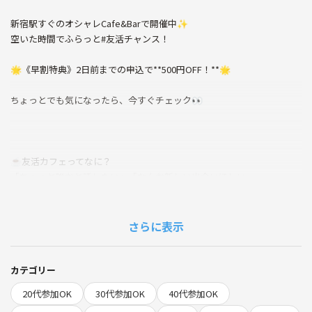
新宿駅すぐのオシャレCafe&Barで開催中✨
空いた時間でふらっと#友活チャンス！
🌟《早割特典》2日前までの申込で**500円OFF！**🌟
ちょっとでも気になったら、今すぐチェック👀
☕️友活カフェってなに？
「ちょっと誰かと話したい」「なんか新しい出会いほしい」
そんな気持ちでふらっと来られるのが**友活カフェ**です。
✔︎共通の趣味を持つ仲間を見つけたい
さらに表示
✔︎気軽に世間話を楽しみたい
✔︎多様なバックグラウンドを持つ人たちと話してみたい
✔︎仕事や日々の生活から少し離れてリフレッシュしたい
カテゴリー
✔︎一人でも安心して参加できる場所を探している
20代参加OK
30代参加OK
40代参加OK