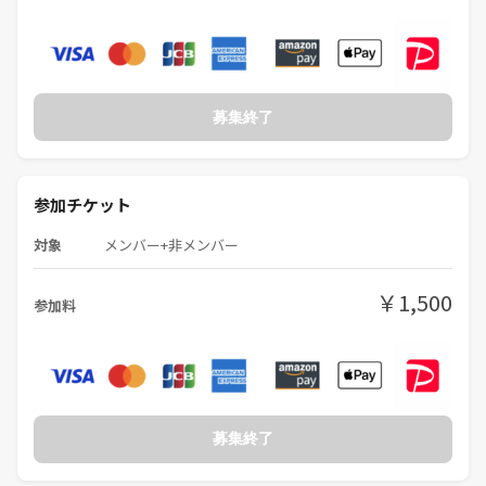
🚫 その2｜強引なナンパはNG！
相手の気持ちを無視したアプローチは絶対NG。
あなたの魅力、台無しにしないで！
🚫 その3｜勧誘・迷惑行為は一切禁止です
募集終了
ネットワークビジネス・宗教・投資などへの勧誘目的での参加は固く
お断りします。
イベント内外を問わず、迷惑行為・クレームが確認された場合は
即時退場・今後の参加をお断りいたします。
参加チケット
✅ その4｜とにかく楽しもう！
対象
メンバー+非メンバー
「来てよかった！」と思えるイベントを一緒に作りましょう✨
￥1,500
参加料
✋ 最後に
・迷惑行為が確認された場合は厳正に対応いたします
・気になることがあれば、いつでも主催者へご相談ください☺️
募集終了
👤主催者プロフィール