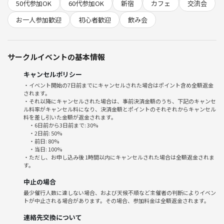
異業種交流会よりも、ずっとカジュアル。
50代参加OK
60代参加OK
新宿
カフェ
交流会
友達づくりの第一歩にぴったりです🌿
お一人参加歓迎
初心者歓迎
飲み会
サークルイベントの基本情報
📍会場情報
cafe & bar Flip Flop
キャンセルポリシー
東京都新宿区歌舞伎町１丁目２２−１ 鳥京ビル B1F
・イベント開始の7日前までにキャンセルされた場合はポイント含め全額返金
されます。
google MAP
・それ以降にキャンセルされた場合は、事前決済金額のうち、下記のキャンセ
ル料率がキャンセル料になり、決済金額とポイントのそれぞれからキャンセル
https://maps.app.goo.gl/GZZ6ArQyjPrDBqek8
料を差し引いた金額が返金されます。
・6日前から3日前まで: 30%
・2日前: 50%
・前日: 80%
・当日: 100%
☕️《当日の流れ》
・ただし、お申し込み後 1時間以内にキャンセルされた場合は全額返金されま
す。
1️⃣ 受付（開始15分前〜）
主催者は15分前には現地にいます！ 少し早めのご到着で、受付がス
中止の場合
ムーズになります。
最少催行人数に達しない場合、および天候不順など主催者の判断によりイベン
⇩
トが中止される場合があります。その場合、参加料金は全額返金されます。
2️⃣ ドリンクオーダー
連絡先交換について
お好きなプランをお選びください♪