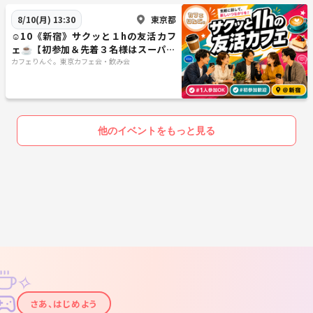
東京都
8/10(月) 13:30
☺️10《新宿》サクッと１hの友活カフ
ェ☕️【初参加＆先着３名様はスーパー
割引】素敵な1日は素敵な出会いから
カフェりんぐ。東京カフェ会・飲み会
✨
他のイベントをもっと見る
✧
✦
さあ、はじめよう