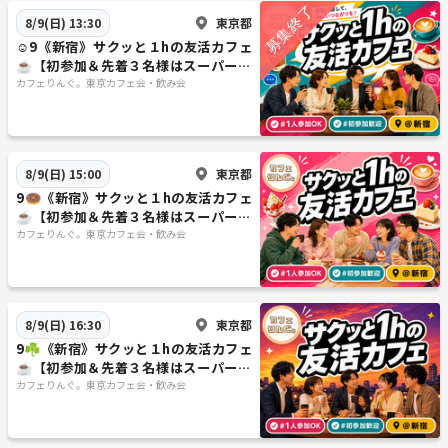
《つなげーと上でのLINE IDの交換・聞き出す行為は禁止されています》
東京都
8/9(日) 13:30
☺️9《新宿》サクッと１hの友活カフェ
☕️【初参加＆先着３名様はスーパー割
引】素敵な1日は素敵な出会いから✨
カフェりんぐ。東京カフェ会・飲み会
東京都
8/9(日) 15:00
9🍩《新宿》サクッと１hの友活カフェ
☕️【初参加＆先着３名様はスーパー割
引】素敵な1日は素敵な出会いから✨
カフェりんぐ。東京カフェ会・飲み会
東京都
8/9(日) 16:30
9☘️《新宿》サクッと１hの友活カフェ
☕️【初参加＆先着３名様はスーパー割
引】素敵な1日は素敵な出会いから✨
カフェりんぐ。東京カフェ会・飲み会