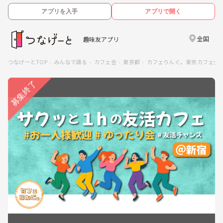
アプリを入手
アプリで開く
全国
趣味友アプリ
つなげーとTOP
みんなで語る
カフェ会
東京都
カフェりんぐ。東京カフェ会