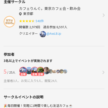
主催サークル
カフェりんぐ。東京カフェ会・飲み会
東京都
★
★
★
★
★
540件
開催数 2,979回
過去参加 8,597人
クリエイター
@AwLBJp
参加者
3名以上でイベントが実施されます
5
/ 25人
主催
主催
主催
主催者3人、お気に入り5人、閲覧24人
サークルイベントの説明
🎉毎日開催！気軽に1時間で楽しむ友活カフェ☕️