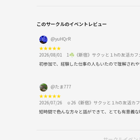
**カフェりんぐ。**では、 安心して楽しめる空間
以下のルールを守って、気持ちよく交流を楽しみまし
このサークルのイベントレビュー
🚫 その1｜遅刻・欠席は必ずご連絡を
※無断欠席が続く場合は、今後のご参加をお断りす
@
yuHQrR
★
★
★
★
★
🚫 その2｜強引なナンパはNG！
2026/08/01
1☘️《新宿》サクッと１hの友活カフェ☕️
相手の気持ちを無視したアプローチは絶対NG。
あなたの魅力、台無しにしないで！
初参加で、経験した仕事の人もいたので理解されや
🚫 その3｜勧誘・迷惑行為は一切禁止です
ネットワークビジネス・宗教・投資などへの勧誘目
@
たま777
イベント内外を問わず、迷惑行為・クレームが確認
★
★
★
★
★
即時退場・今後の参加をお断りいたします。
2026/07/26
☺️26《新宿》サクッと１hの友活カフェ☕️
短時間で色んな方々と話ができて、とても有意義な
✅ その4｜とにかく楽しもう！
「来てよかった！」と思えるイベントを一緒に作
サークルイベン
✋ 最後に