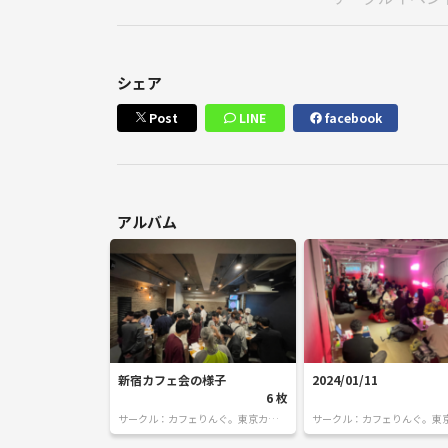
・迷惑行為が確認された場合は厳正に対応いたしま
・気になることがあれば、いつでも主催者へご相談く
シェア
Post
LINE
facebook
👤主催者プロフィール
皆さん、はじめまして！カフェりんぐ。代表のmich
初めての場所や人との交流って、ちょっと緊張しま
アルバム
だからこそ、皆さんが安心して心から楽しめる空間を
名前：michi（ミチ）
性別：男性
年齢：30代
出身：埼玉県
バリ島、・オーストラリア・パラオ・タイ・沖縄・東
新宿カフェ会の様子
2024/01/11
6 枚
これまで国内外いろんな場所で暮らしてきま
サークル：カフェりんぐ。東京カフェ
サークル：カフェりんぐ。東
会・飲み会
会・飲み会