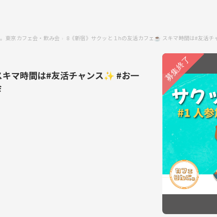
。東京カフェ会・飲み会
8《新宿》サクッと１hの友活カフェ☕️ スキマ時間は#友活チ
スキマ時間は#友活チャンス✨ #お一
会