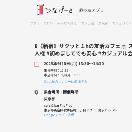
趣味友アプリ
つなげーとTOP
みんなで語る
カフェ会
東京都
カフェりんぐ
8《新宿》サクッと１hの友活カフェ☕️ 
人様 #初めましてでも安心 #カジュアル
2025年9月8日(月) 13:30〜14:30
集合時刻：13:25
申込締切： 9/8(月) 12:30
Googleカレンダーに追加する
集合場所・開催場所
東京都
cafe & bar Flip Flop
東京都新宿区歌舞伎町１丁目２２−１ 鳥京ビル B1F
Googleマップで表示