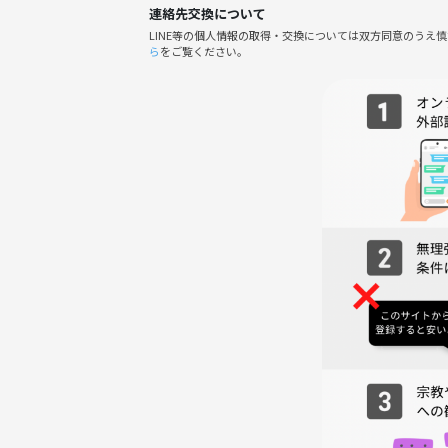
連絡先交換について
LINE等の個人情報の取得・交換については双方同意のうえ
☕️《当日の流れ》
ら
をご覧ください。
1️⃣ 受付（開始15分前〜）
主催者は15分前には現地にいます！ 少し早めのご
⇩
2️⃣ ドリンクオーダー
お好きなプランをお選びください♪
* ソフトドリンク飲み放題：500円
* アルコール飲み放題：1,000円
⇩
3️⃣ 自己紹介シート記入
話すのが苦手でも大丈夫。簡単なプロフィールを記
⇩
4️⃣ カフェ会スタート！
主催者も一緒にトークへ参加しますのでご安心を☺️
⇩
5️⃣ 席替え
人数に応じて1〜2回、席替えタイムがあります。