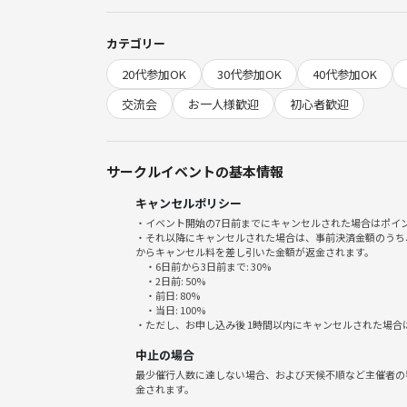
✔︎共通の趣味を持つ仲間を見つけたい
✔︎気軽に世間話を楽しみたい
カテゴリー
✔︎多様なバックグラウンドを持つ人たちと話してみ
20代参加OK
30代参加OK
40代参加OK
✔︎仕事や日々の生活から少し離れてリフレッシュし
✔︎一人でも安心して参加できる場所を探している
交流会
お一人様歓迎
初心者歓迎
異業種交流会よりも、ずっとカジュアル。
友達づくりの第一歩にぴったりです🌿
サークルイベントの基本情報
キャンセルポリシー
・イベント開始の7日前までにキャンセルされた場合はポイ
・それ以降にキャンセルされた場合は、事前決済金額のうち
📍会場情報
からキャンセル料を差し引いた金額が返金されます。
・6日前から3日前まで: 30%
cafe & bar Flip Flop
・2日前: 50%
東京都新宿区歌舞伎町１丁目２２−１ 鳥京ビル B1F
・前日: 80%
・当日: 100%
・ただし、お申し込み後 1時間以内にキャンセルされた場合
google MAP
中止の場合
https://maps.app.goo.gl/GZZ6ArQyjPrDBqek8
最少催行人数に達しない場合、および天候不順など主催者の
金されます。