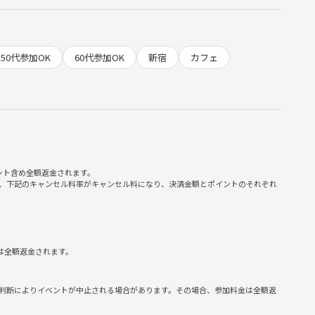
たい
50代参加OK
60代参加OK
新宿
カフェ
たい
ント含め全額返金されます。
、下記のキャンセル料率がキャンセル料になり、決済金額とポイントのそれぞれ
は全額返金されます。
判断によりイベントが中止される場合があります。その場合、参加料金は全額返