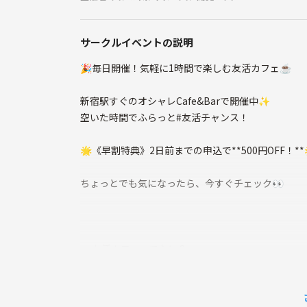
サークルイベントの説明
🎉毎日開催！気軽に1時間で楽しむ友活カフェ☕️
新宿駅すぐのオシャレCafe&Barで開催中✨
空いた時間でふらっと#友活チャンス！
🌟《早割特典》2日前までの申込で**500円OFF！**
ちょっとでも気になったら、今すぐチェック👀
☕️友活カフェってなに？
「ちょっと誰かと話したい」「なんか新しい出会い
そんな気持ちでふらっと来られるのが**友活カフェ*