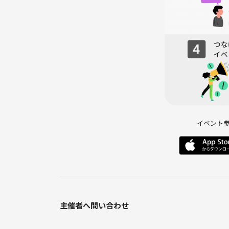
より多くの方と交流できます♪
⇩
6️⃣ 終了・LINEグループ作成（任意）
希望者でLINEグループを作成します♪
自己紹介シートの写真を共有すると、あとで思い出
🔰 初参加でも安心！
* ほとんどの方がお一人参加＆初参加です！
* 会話が苦手な方も、主催者がしっかりフォロー！
イベント
* サクッと1時間程度だから、気軽に参加OK！
気になる点があれば、どんなことでもお気軽にご相
あなたのご参加を心よりお待ちしています！
主催者へ問い合わせ
❗️ ご参加にあたってのお願い