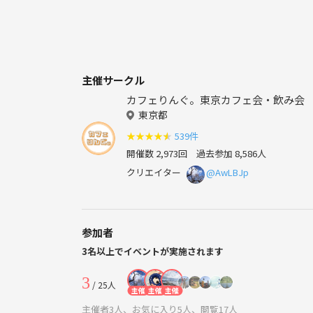
主催サークル
カフェりんぐ。東京カフェ会・飲み会
東京都
★
★
★
★
★
539件
開催数 2,973回
過去参加 8,586人
クリエイター
@AwLBJp
参加者
3名以上でイベントが実施されます
3
/ 25人
主催
主催
主催
主催者3人、お気に入り5人、閲覧17人