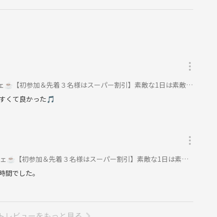
づくりを大切にしています。
ょう☺️
ることがあります。
【初参加＆先着３名様はスーパー割引】素敵な1日は素敵な出会いから✨に参加
すくて良かった🎵
的での参加は固くお断りします。
された場合は
【初参加＆先着３名様はスーパー割引】素敵な1日は素敵な出会いから✨に参加
時間でした。
りましょう✨
トレビューをもっと見る