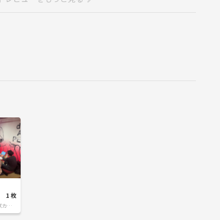
す
ださい☺️
iです。
すよね！
作ることを一番大切にしています☺️
京・栃木 etc...
1 枚
した！
京カフェ