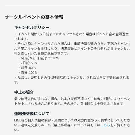
ミス日本、アイドル、メジャーバンドのボーカル、三ツ星レストランの
メインシェフ、プロ雀士、世界一周経験者、youtuber、etc…
普通のサラリーマンから経営者、フリーランス、ニートまで。笑
サークルイベントの基本情報
本当にいろんな出会いがあります！
キャンセルポリシー
普段の生活じゃ絶対出会わないような人ともうっかり出会えちゃう！
・イベント開始の7日前までにキャンセルされた場合はポイント含め全額返金
されます。
・それ以降にキャンセルされた場合は、事前決済金額のうち、下記のキャンセ
・友達が欲しい！
ル料率がキャンセル料になり、決済金額とポイントのそれぞれからキャンセル
・新しい趣味を見つけたい！
料を差し引いた金額が返金されます。
・6日前から3日前まで: 30%
・面白いネタが欲しい！
・2日前: 50%
・一緒に仕事できる仲間を探したい！
・前日: 80%
・当日: 100%
・時間が空いたから暇つぶしに！
・ただし、お申し込み後 1時間以内にキャンセルされた場合は全額返金されま
す。
参加理由はなんでもOK！
中止の場合
最少催行人数に達しない場合、および天候不順など主催者の判断によりイベン
ほとんどの方が初めまして、お一人様でのご参加です！
トが中止される場合があります。その場合、参加料金は全額返金されます。
カフェりんぐ。では主催者も参加者として一緒に会話に参加します！
連絡先交換について
初めましての方でも楽しめるように盛り上げちゃいますよ✨
LINE等の個人情報の取得・交換については双方同意のうえ慎重に行ってくださ
い。連絡先交換のルール（禁止事項等）について詳しくは
こちら
をご覧くださ
お気軽にご参加くださいませ☺️
い。