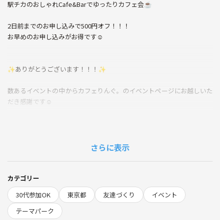
駅チカのおしゃれCafe&Barでゆったりカフェ会☕️
2日前までのお申し込みで500円オフ！！！
お早めのお申し込みがお得です☺️
✨ありがとうございます！！！✨
数あるイベントの中からカフェりんぐ。のイベントページにお越しいた
だき感謝です☺️
みなさん、カフェ会ってご存知ですか？
空いた時間で気軽に出会いを楽しめる交流会。
さらに表示
それがカフェ会☕️
異業種交流会のように硬い感じではなく、カフェでお茶する感覚で気軽
カテゴリー
に新しい出会いを楽しむ！
30代参加OK
東京都
友達づくり
イベント
それがカフェ会☕️
テーマパーク