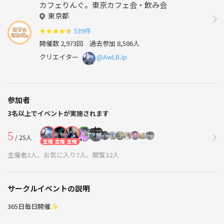
カフェりんぐ。東京カフェ会・飲み会
東京都
★
★
★
★
★
539件
開催数 2,973回
過去参加 8,586人
クリエイター
@AwLBJp
参加者
3名以上でイベントが実施されます
5
/ 25人
主催
主催
主催
主催者3人、お気に入り7人、閲覧32人
サークルイベントの説明
365日毎日開催✨