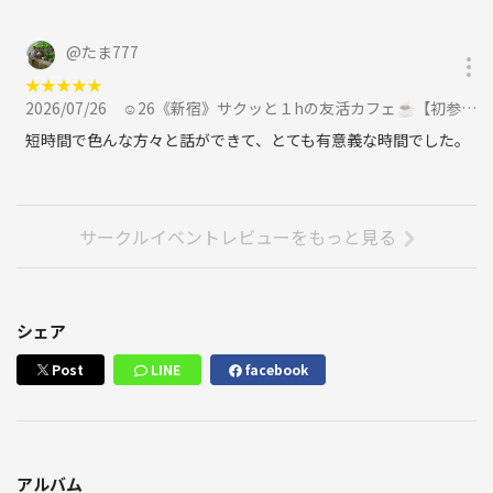
オーストラリア、パラオ、タイ、サイパン、バリ、沖縄、東京、
栃木にも住んでたことあるよ！
@
たま777
職業：バリ島の現地ツアー屋さん、ダイビング屋さん、カフェりん
ぐ。代表
★
★
★
★
★
趣味：ダイビング、キャンプ、スノボ、SUP、ポーカー、旅、
2026/07/26
☺️26《新宿》サクッと１hの友活カフェ☕️【初参加＆先着３名様はスーパー割引】素敵な1日は素敵な出会いから✨に参加
短時間で色んな方々と話ができて、とても有意義な時間でした。
⭐️こんな方におすすめ！⭐️
サークルイベントレビューをもっと見る
〜主催のmichiからいろんなこと聞けちゃうよ！〜
バリが好き！
シェア
海が好き！
ダイビングが好き！
Post
LINE
facebook
ダイビングのライセンスを取りたい！
スノボが好き！
旅が好き！
将来は海外に住みたい！
アルバム
イベント主催してみたい！