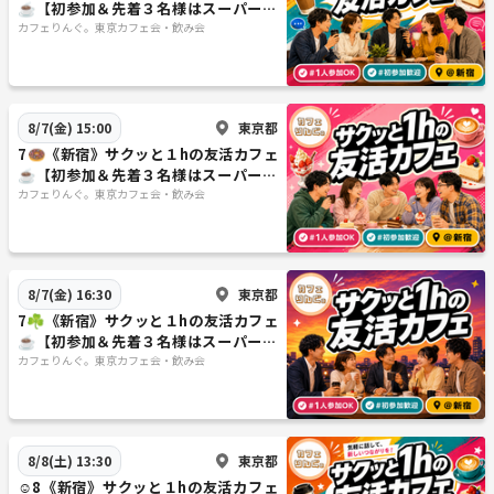
☕️【初参加＆先着３名様はスーパー割
募集しています＾＾
引】素敵な1日は素敵な出会いから✨
カフェりんぐ。東京カフェ会・飲み会
※ネットワークビジネス、不動産、投資、その他怪しいビジネスの方
はご遠慮ください
東京都
8/7(金) 15:00
イベント開催エリア
7🍩《新宿》サクッと１hの友活カフェ
【東京都】 新宿・銀座・池袋
☕️【初参加＆先着３名様はスーパー割
【埼玉】 大宮
引】素敵な1日は素敵な出会いから✨
カフェりんぐ。東京カフェ会・飲み会
今後開催予定
【東京都】 渋谷・表参道・六本木・品川・秋葉原・錦糸町・浅草
【神奈川】 横浜・川崎
東京都
8/7(金) 16:30
【千葉】 千葉・船橋
7☘️《新宿》サクッと１hの友活カフェ
【栃木】 宇都宮・小山
☕️【初参加＆先着３名様はスーパー割
引】素敵な1日は素敵な出会いから✨
カフェりんぐ。東京カフェ会・飲み会
その他希望のエリアがありましたらお気軽にリクエストください！
今後関西にも広げていきたいと考えております☺️
《つなげーと上でのLINE IDの交換・聞き出す行為は禁止されています》
東京都
8/8(土) 13:30
☺️8《新宿》サクッと１hの友活カフェ