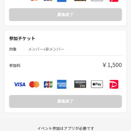
その1 遅刻、欠席は連絡すべし！
当日急な予定が入ってしまうことや体調不良など様々あるかと思いま
募集終了
す！
事前にご連絡いただければ問題なしです！
ただし！無断欠席が続く場合は今後の参加をご遠慮いただきますのでご
参加チケット
了承ください。
対象
メンバー+非メンバー
その2 強引なナンパはダメ！
出会って恋に発展することはとても喜ばしいこと。
￥1,500
ですがっ！！！ 嫌がってるのにむりに口説くのはやめましょう。
参加料
あなたの魅力を下げますよ
その3 強引な勧誘はダメ！
ネットワークビジネスや宗教などやってることは構いません。
嫌がってる方に無理やり押し付けるのはやめましょう。
募集終了
そういうところが悪いイメージの元凶だということに気づいてくださ
い。
その4 楽しむべし！
イベント参加はアプリが必要です
貴重な時間を使って来たのだから思いっきり楽しみましょう♪