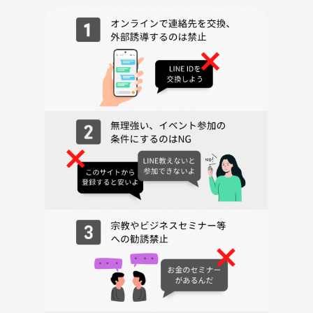
《会場》
cafe & bar Flip Flop
東京都新宿区歌舞伎町１丁目２２−１ 鳥京ビル B1F
google MAP
https://maps.app.goo.gl/GZZ6ArQyjPrDBqek8
《カフェ会の流れ》
1️⃣受付
開始15前にはおります！
少し早めにきていただけると受付がスムーズに行えますのでご協力お願
いいたします！
↓
2️⃣オーダー
1人一品以上のご注文お願いいたします！