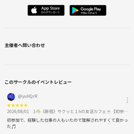
カフェりんぐ。は皆様の楽しめる場となるよう色々手を尽くします！
笑顔になるまで返しません！
その他迷惑行為が発覚したら退場していただきます。
相手の気持ちをを考えて楽しい空間にしましょう♪
主催者側もより良い場を作るためにより一層の精進を重ねて参る所存
主催者へ問い合わせ
でございます。
何かお気付きの点などありましたら担当者にご連絡ください。
このサークルのイベントレビュー
@
yuHQrR
☆主催者プロフィール！！！☆
★
★
★
★
★
名前：michi
2026/08/01
1☘️《新宿》サクッと１hの友活カフェ☕️【初参加＆先着３名様はスーパー割引】素敵な1日は素敵な出会いから✨に参加
性別：男
初参加で、経験した仕事の人もいたので理解されやすくて良かっ
年齢：３０代
た🎵
出身：埼玉