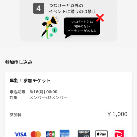
↓
3️⃣自己紹介シートの記入
みなさん初めましてなので、自分がどんな人なのか分かりやすく記入し
ましょう！
↓
4️⃣カフェ会開始！
自己紹介シートをもとに交流を深めましょう♪
↓
5️⃣席替え
参加申し込み
人数に応じて1~2回の席替えを行います。
↓
6️⃣カフェ会終了
早割！参加チケット
参加された方全員でのLINEグループを作成します！
今回使用した自己紹介シートの写真を撮って送ると誰だか分かりやすい
申込期限 6/16(月) 00:00
のでオススメです！
対象
メンバー+非メンバー
￥1,000
参加料
❌❌❌注意事項❌❌❌