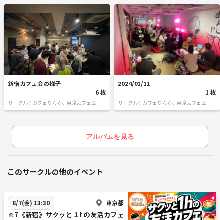
参加理由はなんでもOK＾＾
空いた時間を使って、友達の輪を広げよう！
新たな出会いであなたの人生を豊かに♪
新宿カフェ会の様子
2024/01/11
6 枚
1 枚
◇ー主催者募集！！！ー◇
サークル：カフェりんぐ。東京カフェ会・飲
サークル：カフェりんぐ。東京カフェ会・飲
カフェりんぐ。では一緒に盛り上げてくれる主催者を募集していま
み会
み会
す！
アルバムを見る
・楽しいことが好き！
・友達を増やしたい！
・自分で主催してみたい！ ・コミュニティを作りたい！
このサークルの他のイベント
一度参加してみて、自分も主催として活躍してみたい！
という方は参加した会の主催者に主催希望とお伝えください！
東京都
8/7(金) 13:30
☺️7《新宿》サクッと１hの友活カフェ
カフェりんぐ。では純粋に人とのつながりを楽しめる明るく楽しい方を