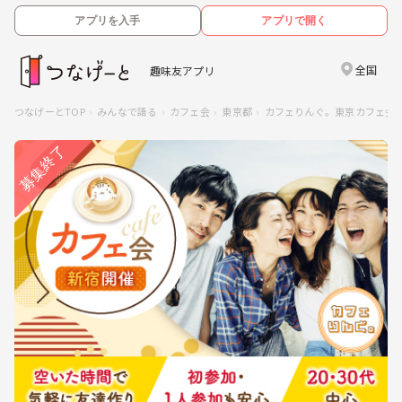
アプリを入手
アプリで開く
全国
趣味友アプリ
つなげーとTOP
みんなで語る
カフェ会
東京都
カフェりんぐ。東京カフェ会