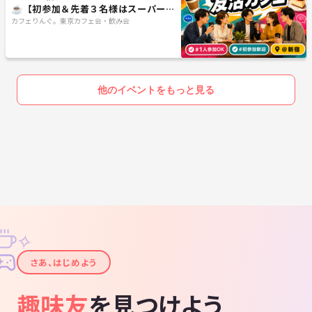
☕️【初参加＆先着３名様はスーパー割
引】素敵な1日は素敵な出会いから✨
カフェりんぐ。東京カフェ会・飲み会
他のイベントをもっと見る
✧
✦
さあ、はじめよう
趣味友
を見つけよう