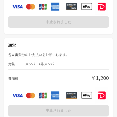
ベント毎に設定するため、参加する際にご確認頂く様、お願いします。
なお、参加チケットに設定している参加費はコミュニティ運営費用とさ
せて頂きます。
中止されました
・イベントの参加者の申込み状況次第では、男女比を調整させて頂く場
合もありますが、ご理解の程、宜しくお願いします。
通常
また、女性参加者が1名で居づらい雰囲気とならないように、できる限
り配慮したいと思います。
各自実費分のお支払いをお願いします。
※少人数のイベント、勉強会の場合は調整が難しい場合もあること、予
対象
メンバー+非メンバー
めご了承ください。
￥1,200
参加料
・当サークルにおいて同じ方のイベント参加は月2回まででお願いしま
す。
また、同じ内容の企画、同じ飲食店でのイベント参加申込は1回限りで
お願いします。（自習会は例外）
中止されました
※こちらからイベントを中止にした場合は、参加申込はカウントしませ