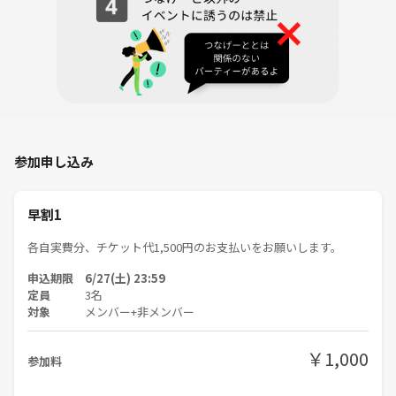
日本各地で開催されている小動物、爬虫類、魚類などのエキゾチックア
ニマルの展示・即売会イベントです。
料金 1,500円
各自チケット代のお支払いをお願いします。
【参加費】
参加申し込み
早割1 7月27日（土）まで：500円
通常：700円
早割1
【備考】
各自実費分、チケット代1,500円のお支払いをお願いします。
・前日7月17日（金）20時の応募締切の時点で、主催者含めて参加者が4
名に満たない場合は中止とさせて頂きます。
申込期限 6/27(土) 23:59
定員
3名
対象
メンバー+非メンバー
【補足・注意事項】
・当コミュニティのイベントの参加者同士でのトラブルにつきまして
は、当コミュニティでは一切負いかねますので、予めご了承ください。
￥1,000
参加料
・参加費のお支払いについての詳細、キャンセルポリシーなどは、各イ