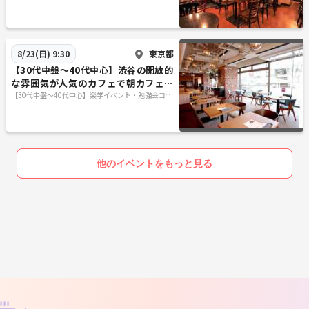
ュニティ
チ会
東京都
8/23(日) 9:30
【30代中盤〜40代中心】渋谷の開放的
な雰囲気が人気のカフェで朝カフェ会
&おばんざいビッフェが付く定食屋で
【30代中盤〜40代中心】楽学イベント・勉強会コミ
ュニティ
ランチ会
他のイベントをもっと見る