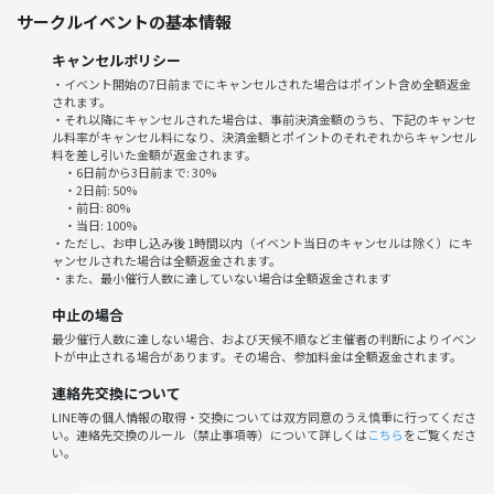
サークルイベントの基本情報
ります。
キャンセルポリシー
当コミュニティのイベントでは、皆様とゆるく楽しみながら学ぶ事がで
・イベント開始の7日前までにキャンセルされた場合はポイント含め全額返金
きれば幸いです。
されます。
・それ以降にキャンセルされた場合は、事前決済金額のうち、下記のキャンセ
ル料率がキャンセル料になり、決済金額とポイントのそれぞれからキャンセル
なお、当コミュニティでは、タイトルにも記載の通り、主催者と年代の
料を差し引いた金額が返金されます。
近い「30代中盤〜40代」の参加者が中心となる事を想定して運営してお
・6日前から3日前まで: 30%
りますが、年齢に縛りは無いため、この点にご理解頂ける方であれば、
・2日前: 50%
・前日: 80%
特に参加における年齢制限はありません。
・当日: 100%
・ただし、お申し込み後 1時間以内（イベント当日のキャンセルは除く）にキ
ャンセルされた場合は全額返金されます。
【タイムスケジュール】
・また、最小催行人数に達していない場合は全額返金されます
11:00 JRさいたま新都心駅西口に集合
11:00〜12:30 ランチのお店に移動、ランチ
中止の場合
12:30〜14:50 さいたまスーパーアリーナの展示場に移動、エキゾチッ
最少催行人数に達しない場合、および天候不順など主催者の判断によりイベン
トが中止される場合があります。その場合、参加料金は全額返金されます。
クレプタイル&アクアリウムエキスポ見学
14:50〜15:00 さいたま新都心駅に移動、解散
連絡先交換について
LINE等の個人情報の取得・交換については双方同意のうえ慎重に行ってくださ
スケジュールは状況次第で変更する可能性がある事、予めご了承くださ
い。連絡先交換のルール（禁止事項等）について詳しくは
こちら
をご覧くださ
い。
い。