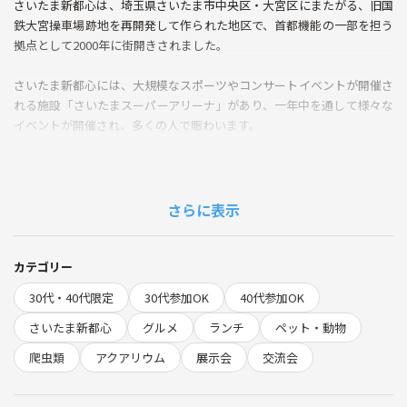
さいたま新都心は、埼玉県さいたま市中央区・大宮区にまたがる、旧国
鉄大宮操車場跡地を再開発して作られた地区で、首都機能の一部を担う
拠点として2000年に街開きされました。
さいたま新都心には、大規模なスポーツやコンサートイベントが開催さ
れる施設「さいたまスーパーアリーナ」があり、一年中を通して様々な
イベントが開催され、多くの人で賑わいます。
さいたまスーパーアリーナの近くにある「セラフィーナ」はイタリアン
のお店で、リーズナブルな価格でパスタ、ピザなどのメニューを楽しむ
ことができます。
さらに表示
セラフィーナでランチをした後、さいたまスーパーアリーナで7月18日
（土）、19日（日）で開催されている「エキゾチックレプタイル&アク
カテゴリー
アリウムエキスポ」を見学したいと思います。
30代・40代限定
30代参加OK
40代参加OK
このイベントは、小動物、爬虫類、魚類など様々な種類の飼育用の動物
さいたま新都心
グルメ
ランチ
ペット・動物
を実際に見たり、触れたりしながら、購入することもできる展示イベン
爬虫類
アクアリウム
展示会
交流会
トです。
珍しい動物に出会える機会もあり、動物好きに人気のあるイベントにな