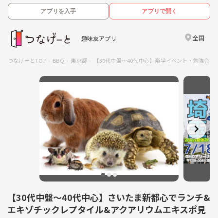
アプリを入手
アプリで開く
全国
趣味友アプリ
つなげーとTOP
BBQ
東京都
【30代中盤〜40代中心】楽学イベント・勉強会コ
【30代中盤〜40代中心】さいたま新都心でランチ&
エキゾチックレプタイル&アクアリウムエキスポ見