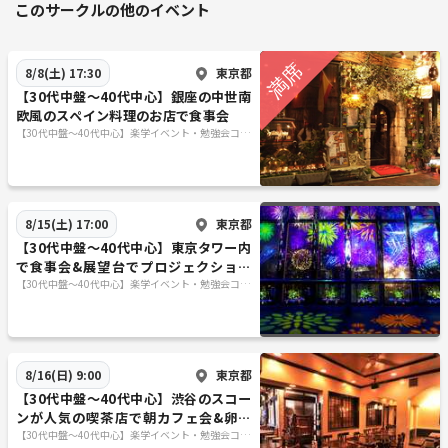
このサークルの他のイベント
東京都
8/8(土) 17:30
【30代中盤〜40代中心】銀座の中世南
欧風のスペイン料理のお店で食事会
【30代中盤〜40代中心】楽学イベント・勉強会コミ
ュニティ
東京都
8/15(土) 17:00
【30代中盤〜40代中心】東京タワー内
で食事会&展望台でプロジェクション
マッピング見学
【30代中盤〜40代中心】楽学イベント・勉強会コミ
ュニティ
東京都
8/16(日) 9:00
【30代中盤〜40代中心】渋谷のスコー
ンが人気の喫茶店で朝カフェ会&卵か
けご飯がおかわり自由の定食屋でラン
【30代中盤〜40代中心】楽学イベント・勉強会コミ