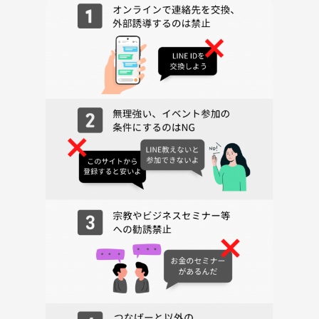
【ランチのお店】
Serafina NEW YORK さいたま新都心店
https://tabelog.com/saitama/A1101/A110101/11035708/
リーズナブルにイタリアンが楽しめることで評判のお店で、ランチはサ
ラダとパスタまたはピザのセットなどがあります。
（ランチメニュー）
・サラダ、パスタセット 1,200円
・サラダ、ピザセット 1,200円
各自実費分のお支払いをお願いします。
なお、最新のメニュー、価格は改定されている可能性がある事、予めご
了承ください。
【エキゾチックレプタイル&アクアリウムエキスポ」】
イベント概要 | エキゾチックレプタイルエキスポ
Exotic Reptile Expo
https://share.google/4NT2YEMdDkNzIT3xF