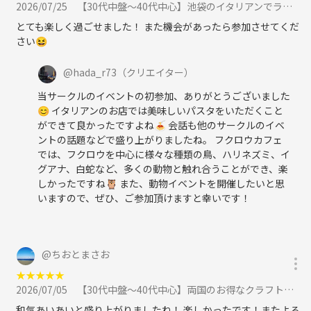
◇予約が必要なイベントで、イベント参加受付終了時間以降のキャンセ
2026/07/25
【30代中盤〜40代中心】池袋のイタリアンでランチ&動物カフェで動物達と触れ合う体験イベントに参加
ル
とても楽しく過ごせました！ また機会があったら参加させてくだ
◇3回連続でイベント参加申込後のキャンセル
さい😆
◇連続でなくても、累計のキャンセル回数が多い
◇キャンセル理由に納得感が得られない
@
hada_r73
（クリエイター）
○連絡無しでの遅刻、不参加
○他の予定と重なっているにも関わらず、参加表明をしておき、後から
当サークルのイベントの初参加、ありがとうございました
他の予定を優先するためにキャンセル
😊 イタリアンのお店では美味しいパスタをいただくこと
◯プロフィールやイベント参加時に攻撃的な言動、排他的な思想、他の
ができて良かったですよね🍝 会話も他のサークルのイベ
人を否定する発言など
ントの話題などで盛り上がりましたね。 フクロウカフェ
では、フクロウを中心に様々な種類の鳥、ハリネズミ、イ
◯初対面の人に対してすぐにタメ口、質問が過度に多いなど、馴れ馴れ
グアナ、白蛇など、多くの動物と触れ合うことができ、楽
しい、距離が近すぎると思われる接し方をする
しかったですね🦉 また、動物イベントを開催したいと思
○参加費設定の詳細についてしつこく確認をする
いますので、ぜひ、ご参加頂けますと幸いです！
○イベント毎に定めている参加費・実費、キャンセル料を払わない
○メッセージ、コメントなどで不適切な対応・内容が見られる
○他の参加者からの評判がよくない
など
@
ちおとまさお
★
★
★
★
★
2026/07/05
【30代中盤〜40代中心】両国のお得なクラフトビール専門店で食事会&花火資料館見学に参加
和気あいあいと盛り上がりましたね！ 楽しかったです！またよろ