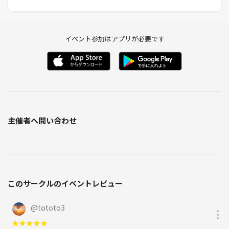
ん。
・イベントにおいて以下の行為を禁止します。禁止行為が発覚した場
イベント参加はアプリが必要です
合、当コミュニティからの退会、事務局への連絡、他のイベント主催者
への情報共有等の対応をさせて頂く場合もあります。
○マルチ商法、ネットワークビジネスへの勧誘
○宗教、商品販売等の勧誘・営業目的、自身主催や他のイベントへの勧
誘目的での参加
○犯罪・暴力行為
○セクハラ・ナンパ・異性への過度なアプローチ
○発言を否定する、暴言など
主催者へ問い合わせ
○他の方が迷惑・不快に感じる行為全般
など
・以下の行為、または傾向が見られる参加者も注意、または出入禁止な
どの処置をさせて頂く場合があります。
このサークルのイベントレビュー
○遅刻・ドタキャン・申込後のキャンセルが多い
※以下の場合はサークル退会措置の判断材料とします
@
tototo3
◇15分以上の遅刻が複数回ある
◇遅刻時に事前に連絡が無い
★
★
★
★
★