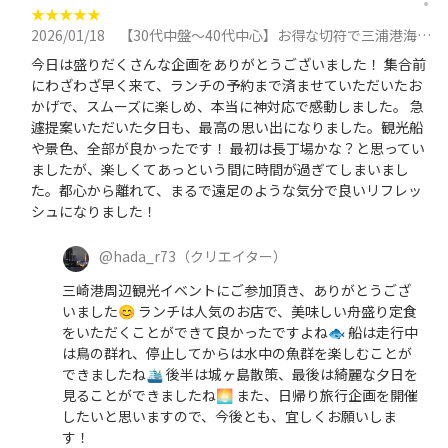
★
★
★
★
★
2026/01/18
【30代中盤〜40代中心】お得な切符で三浦港海鮮ランチ&船で海中見学&三浦半島散策に参加
今日は盛りだくさんな企画をありがとうございました！ 集合前
にわざわざ早く来て、ランチの予約まで済ませていただいたお
かげで、スムーズに楽しめ、本当に神対応で感動しました。 急
遽提案いただいた夕日も、最高の思い出になりました。観光船
や景色、全部が良かったです！ 最初は長丁場かな？と思ってい
ましたが、楽しくてあっという間に時間が過ぎてしまいまし
た。都心から離れて、まるで遠足のような気分で良いリフレッ
シュになりました！
@
hada_r73
（クリエイター）
三崎港周辺観光イベントにご参加頂き、ありがとうござ
いました😊 ランチは人気のお店で、美味しい舟盛り定食
をいただくことができて良かったですよね🐟️ 船は走行中
は鳥の群れ、停止してからは水中の魚群を楽しむことが
できましたね🛳️ 後半は城ヶ島散策、最後は綺麗な夕日を
見ることができましたね🌅 また、日帰り旅行企画を開催
したいと思いますので、今後とも、宜しくお願いしま
す！