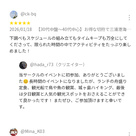
@
ck-bq
★
★
★
★
★
2026/01/18
【30代中盤〜40代中心】お得な切符で三浦港海鮮ランチ&船で海中見学&三浦半島散策に参加
下調べもスケジュールの組み立てもタイムキープも万全にして
くださって、限られた時間の中でアクティビティをたっぷり楽し
めました！
@
hada_r73
（クリエイター）
当サークルのイベントに初参加、ありがとうございまし
た😊 長時間のイベントになりましたが、ランチの舟盛り
定食、観光船で鳥や魚の観賞、城ヶ島ハイキング、最後
は夕日観賞と人気の観光スポットをおさえることができ
て良かったです！ またぜひ、ご参加頂けますと幸いで
す。
@
Mina_K03