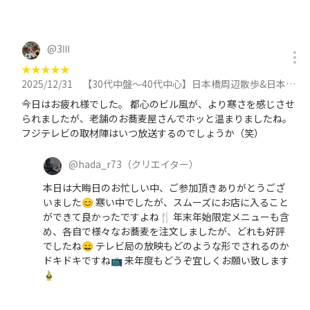
@
3Ⅲ
★
★
★
★
★
2025/12/31
【30代中盤〜40代中心】日本橋周辺散歩&日本橋で年越しそば&カフェ会に参加
今日はお疲れ様でした。 都心のビル風が、より寒さを感じさせ
られましたが、老舗のお蕎麦屋さんでホッと温まりましたね。
フジテレビの取材陣はいつ放送するのでしょうか（笑）
@
hada_r73
（クリエイター）
本日は大晦日のお忙しい中、ご参加頂きありがとうござ
いました😊 寒い中でしたが、スムーズにお店に入ること
ができて良かったですよね🍴 年末年始限定メニューも含
め、各自で様々なお蕎麦を注文しましたが、どれも好評
でしたね😄 テレビ局の放映もどのような形でされるのか
ドキドキですね📺️ 来年度もどうぞ宜しくお願い致します
🎍