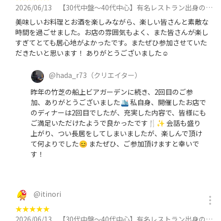
2026/06/13
【30代中盤〜40代中心】有名レストラン出身のシェフの大森のビストロで飲み放題付きディナー会に参加
美味しいお料理とお酒を楽しみながら、楽しい皆さんと素敵な
時間を過ごせました。お店の雰囲気もよく、また皆さんが楽し
すぎてとても居心地がよかったです。またぜひ参加させていた
だきたいと思います！ ありがとうございました☺️
@
hada_r73
（クリエイター）
昨年の竹芝の船上ビアガーデンに続き、2回目のご参
加、ありがとうございました🛳️ 私自身、開催したお店で
のディナーは2回目でしたが、充実した内容で、皆様にも
ご満足いただけたようで良かったです🍴✨️ 会話も盛り
上がり、つい長居をしてしまいましたが、楽しんで頂け
て何よりでした😊 またぜひ、ご参加頂けますと幸いで
す！
@
itinori
★
★
★
★
★
2026/06/13
【30代中盤〜40代中心】有名レストラン出身のシェフの大森のビストロで飲み放題付きディナー会に参加