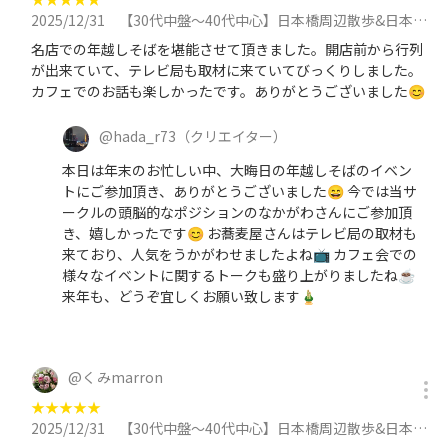
2025/12/31
【30代中盤〜40代中心】日本橋周辺散歩&日本橋で年越しそば&カフェ会に参加
名店での年越しそばを堪能させて頂きました。開店前から行列
が出来ていて、テレビ局も取材に来ていてびっくりしました。
カフェでのお話も楽しかったです。ありがとうございました😊
@
hada_r73
（クリエイター）
本日は年末のお忙しい中、大晦日の年越しそばのイベン
トにご参加頂き、ありがとうございました😄 今では当サ
ークルの頭脳的なポジションのなかがわさんにご参加頂
き、嬉しかったです😊 お蕎麦屋さんはテレビ局の取材も
来ており、人気をうかがわせましたよね📺️ カフェ会での
様々なイベントに関するトークも盛り上がりましたね☕
来年も、どうぞ宜しくお願い致します🎍
@
くみmarron
★
★
★
★
★
2025/12/31
【30代中盤〜40代中心】日本橋周辺散歩&日本橋で年越しそば&カフェ会に参加