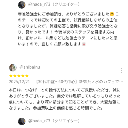
@
hada_r73
（クリエイター）
麻雀勉強会にご参加頂き、ありがとうございました😊 こ
のテーマでは初めての主催で、試行錯誤しながらの主催
となりましたが、質疑応答も活発に飛び交う勉強会とな
り、良かったです！ 今後は次のステップを目指す方向
け、細かいルール集なども勉強会のテーマにしたいと思
いますので、宜しくお願い致します🀄
@
shibainu
★
★
★
★
★
2025/12/21
【30代中盤〜40代中心】新御茶ノ水のカフェで勉強会 ★つなげーとの操作・システム・料金体系などを徹底解説！に参加
本日は、つなげーとの操作方法についてご教授いただき、誠に
ありがとうございました。自分では理解しているつもりだった
点についても、より深い部分まで知ることができ、大変勉強に
なりました。参加費以上の価値を感じる時間でした。
@
hada_r73
（クリエイター）