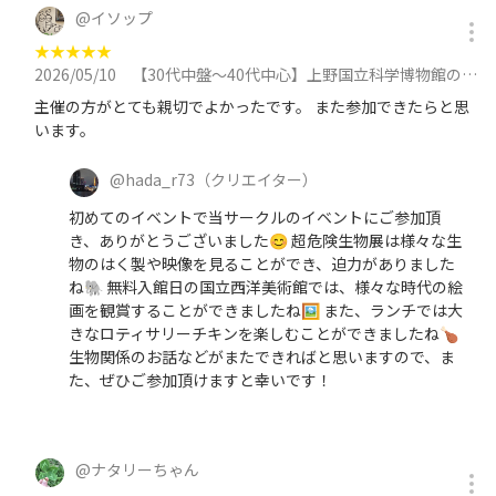
@
イソップ
★
★
★
★
★
2026/05/10
【30代中盤〜40代中心】上野国立科学博物館の特別展「超危険生物展」見学&ロティサリーチキンが人気のお店でランチに参加
主催の方がとても親切でよかったです。 また参加できたらと思
います。
@
hada_r73
（クリエイター）
初めてのイベントで当サークルのイベントにご参加頂
き、ありがとうございました😊 超危険生物展は様々な生
物のはく製や映像を見ることができ、迫力がありました
ね🐘 無料入館日の国立西洋美術館では、様々な時代の絵
画を観賞することができましたね🖼️ また、ランチでは大
きなロティサリーチキンを楽しむことができましたね🍗
生物関係のお話などがまたできればと思いますので、ま
た、ぜひご参加頂けますと幸いです！
@
ナタリーちゃん