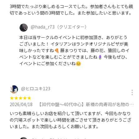
3時間でたっぷり楽しめるコースでした。参加者さんもとても親
切であっという間の3時間でした。また参加したいと思います。
@
hada_r73
（クリエイター）
本日は当サークルのイベントに初参加頂き、ありがとう
ございました！ イタリアンはランチオリジナルピザが美
味しかったですね🍕 藤まつりでは、藤の花、猿回しのイ
ベントなどを楽しむことができましたね🪻 今後もぜひ、
イベントにご参加くださいね😊
@
ヒロユキ123
★
★
★
★
★
2026/04/18
【30代中盤〜40代中心】新橋の肉寿司が名物のお店で食べ放題飲み放題付きディナー会に参加
いつも素晴らしいお店を紹介して頂いてますが、今回もかなり
の穴場スポットで楽しい時間を過ごさせて頂きありがとうござ
いました。また次回もよろしくお願いします。