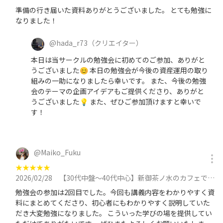
準備の行き届いた資料ありがとうございました。 とても勉強に
なりました！
@
hada_r73
（クリエイター）
本日は当サークルの勉強会に初めてのご参加、ありがと
うございました😊 本日の勉強会が今後の資産運用の取り
組みの一助になりましたら幸いです。 また、今後の勉強
会のテーマの企画アイデアもご提供くださり、ありがと
うございました💡 また、ぜひご参加頂けますと幸いで
す！
@
Maiko_Fuku
★
★
★
★
★
2026/02/28
【30代中盤〜40代中心】新御茶ノ水のカフェで資産運用勉強会 ★税金・社会保険の基礎、NISA・確定拠出年金の概要に参加
勉強会の参加は2回目でした。今回も講義内容をわかりやすく資
料にまとめてくださり、初心者にもわかりやすく説明していた
だき大変勉強になりました。 こういった学びの場を提供してい