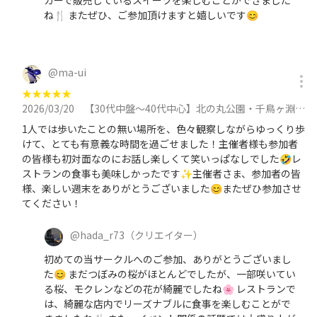
カーで販売しているスイーツを楽しむことができました
ね🍴 またぜひ、ご参加頂けますと嬉しいです😊
@
ma-ui
★
★
★
★
★
2026/03/20
【30代中盤〜40代中心】北の丸公園・千鳥ヶ淵散歩&洋食レストランでディナーに参加
1人では歩いたことの無い場所を、色々観察しながらゆっくり歩
けて、とても有意義な時間を過ごせました！主催者様も参加者
の皆様も初対面なのにお話し楽しくて笑いっぱなしでした🤣レ
ストランの食事も美味しかったです✨主催者さま、参加者の皆
様、楽しい週末をありがとうございました😊またぜひ参加させ
てください！
@
hada_r73
（クリエイター）
初めての当サークルへのご参加、ありがとうございまし
た😊 まだつぼみの桜がほとんどでしたが、一部咲いてい
る桜、モクレンなどの花が綺麗でしたね🌸 レストランで
は、綺麗な店内でリーズナブルに食事を楽しむことがで