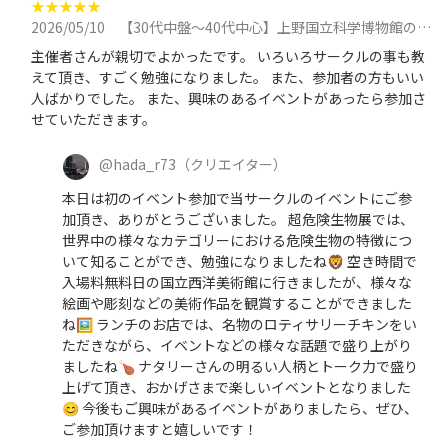
★
★
★
★
★
2026/05/10
【30代中盤〜40代中心】上野国立科学博物館の特別展「超危険生物展」見学&ロティサリーチキンが人気のお店でランチに参加
主催者さんが親切でよかったです。 いろいろサークルの事も教
えて頂き、すごく勉強になりました。 また、参加者の方もいい
人ばかりでした。 また、興味のあるイベントがあったら参加さ
せていただきます。
@
hada_r73
（クリエイター）
本日は初のイベント参加で当サークルのイベントにご参
加頂き、ありがとうございました。 超危険生物展では、
世界中の様々なカテゴリーにおける危険生物の特徴につ
いて知ることができ、勉強になりましたね🦁 空き時間で
入場料無料日の国立西洋美術館に行きましたが、様々な
絵画や彫刻などの美術作品を観賞することができました
ね🖼️ ランチのお店では、名物のロティサリーチキンをい
ただきながら、イベントなどの様々な話題で盛り上がり
ましたね🍗 ナタリーさんの明るい人柄とトーク力で盛り
上げて頂き、おかげさまで楽しいイベントとなりました
😊 今後もご興味があるイベントがありましたら、ぜひ、
ご参加頂けますと嬉しいです！