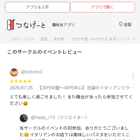
アプリを入手
アプリで開く
全国
趣味友アプリ
つなげーとTOP
全国
東京都
【30代中盤〜40代中心】楽学イベント・勉
このサークルのイベントレビュー
@
tototo3
★
★
★
★
★
2026/07/25
【30代中盤〜40代中心】池袋のイタリアンでランチ&動物カフェで動物達と触れ合う体験イベントに参加
とても楽しく過ごせました！ また機会があったら参加させてく
ださい😆
@
hada_r73
（クリエイター）
当サークルのイベントの初参加、ありがとうございまし
た😊 イタリアンのお店では美味しいパスタをいただくこ