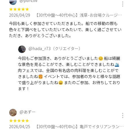
@
pdrvJW
★
★
★
★
★
2026/04/29
【30代中盤〜40代中心】浅草-お台場クルージング&肉フェス参加に参加
今回も楽しく参加させていただきました。船での移動の際も
色々と下調べをしていただいてみたいで、楽しく過ごさせてい
ただき、ありがとうございました。
@
hada_r73
（クリエイター）
今回もご参加頂き、ありがとうございました😊 船は綺麗
な景色を見ることができ、楽しむことができましたね🛳️
肉フェスでは、全国の有名店の肉料理を楽しむことがで
きましたね🍔 イベントでは、参加者の方々と様々な話題
で盛り上がりましたね😄 またのご参加、お待ちしており
ます！
@
あずー
★
★
★
★
★
2026/04/25
【30代中盤〜40代中心】亀戸でイタリアンランチ&亀戸天神藤まつり見学に参加