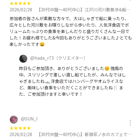
★
★
★
★
★
2026/02/28
【30代中盤〜40代中心】江戸川河川敷散歩&船で川渡り&人気洋食店で食事会に参加
参加者の皆さんが素敵な方々で、大はしゃぎで船に乗ったり、
広々とした河川敷をお喋りしながら歩いたり、人気洋食店でボ
リュームたっぷりの食事を楽しんだりと盛りだくさんな一日で
した！お疲れ様でした&今回もありがとうございました♪とても
楽しかったです😄
@
hada_r73
（クリエイター）
昨日もご参加頂き、ありがとうございました😊 強風の
中、スリリングで激しい渡し船でしたが、みんなではし
ゃぎましたね🛥️ 洋食店ではハンバーグやオムライスな
ど、美味しい食事をいただくことができましたね🍴 ま
た、ご参加頂けますと幸いです！
@
SUN_I
★
★
★
★
★
2026/02/28
【30代中盤〜40代中心】新御茶ノ水のカフェで資産運用勉強会 ★税金・社会保険の基礎、NISA・確定拠出年金の概要に参加