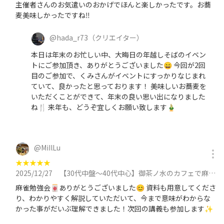
主催者さんのお気遣いのおかげでほんと楽しかったです。お蕎
麦美味しかったですね‼️
@
hada_r73
（クリエイター）
本日は年末のお忙しい中、大晦日の年越しそばのイベン
トにご参加頂き、ありがとうございました😄 今回が2回
目のご参加で、くみさんがイベントにすっかりなじまれ
ていて、良かったと思っております！ 美味しいお蕎麦を
いただくことができて、年末の良い思い出になりました
ね🍴 来年も、どうぞ宜しくお願い致します🎍
@
MiIlLu
★
★
★
★
★
2025/12/27
【30代中盤〜40代中心】御茶ノ水のカフェで麻雀勉強会 〜入門編〜に参加
麻雀勉強会🀄️ありがとうございました😊 資料も用意してくださ
り、わかりやすく解説していただいて、今まで意味がわからな
かった事がだいぶ理解できました！次回の講義も参加します✨