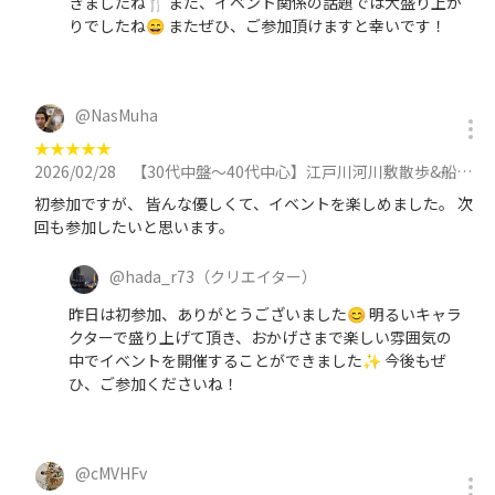
きましたね🍴 また、イベント関係の話題では大盛り上が
りでしたね😄 またぜひ、ご参加頂けますと幸いです！
@
NasMuha
★
★
★
★
★
2026/02/28
【30代中盤〜40代中心】江戸川河川敷散歩&船で川渡り&人気洋食店で食事会に参加
初参加ですが、 皆んな優しくて、イベントを楽しめました。 次
回も参加したいと思います。
@
hada_r73
（クリエイター）
昨日は初参加、ありがとうございました😊 明るいキャラ
クターで盛り上げて頂き、おかげさまで楽しい雰囲気の
中でイベントを開催することができました✨ 今後もぜ
ひ、ご参加くださいね！
@
cMVHFv