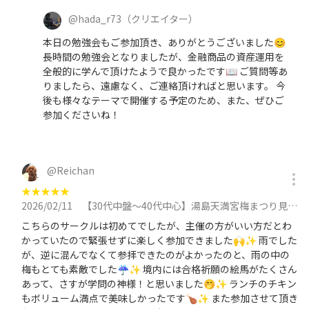
@
hada_r73
（クリエイター）
本日の勉強会もご参加頂き、ありがとうございました😊
長時間の勉強会となりましたが、金融商品の資産運用を
全般的に学んで頂けたようで良かったです📖 ご質問等あ
りましたら、遠慮なく、ご連絡頂ければと思います。 今
後も様々なテーマで開催する予定のため、また、ぜひご
参加くださいね！
@
Reichan
★
★
★
★
★
2026/02/11
【30代中盤〜40代中心】湯島天満宮梅まつり見学&人気イタリアンのお店でランチ会に参加
こちらのサークルは初めてでしたが、主催の方がいい方だとわ
かっていたので緊張せずに楽しく参加できました🙌✨ 雨でした
が、逆に混んでなくて参拝できたのがよかったのと、雨の中の
梅もとても素敵でした☔️✨ 境内には合格祈願の絵馬がたくさん
あって、さすが学問の神様！と思いました🤭✨ ランチのチキン
もボリューム満点で美味しかったです🍗✨ また参加させて頂き