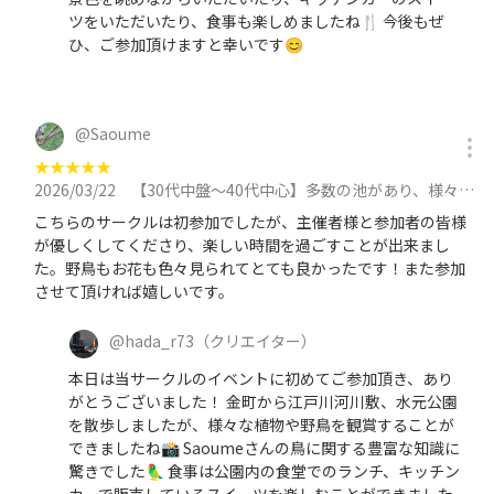
ツをいただいたり、食事も楽しめましたね🍴 今後もぜ
ひ、ご参加頂けますと幸いです😊
@
Saoume
★
★
★
★
★
2026/03/22
【30代中盤〜40代中心】多数の池があり、様々な野鳥が見られる葛飾区の水元公園を散策しよう！に参加
こちらのサークルは初参加でしたが、主催者様と参加者の皆様
が優しくしてくださり、楽しい時間を過ごすことが出来まし
た。野鳥もお花も色々見られてとても良かったです！また参加
させて頂ければ嬉しいです。
@
hada_r73
（クリエイター）
本日は当サークルのイベントに初めてご参加頂き、あり
がとうございました！ 金町から江戸川河川敷、水元公園
を散歩しましたが、様々な植物や野鳥を観賞することが
できましたね📸 Saoumeさんの鳥に関する豊富な知識に
驚きでした🦜 食事は公園内の食堂でのランチ、キッチン