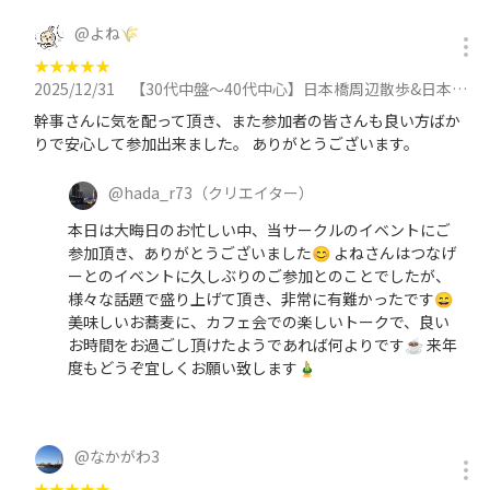
@
よね🌾
★
★
★
★
★
2025/12/31
【30代中盤〜40代中心】日本橋周辺散歩&日本橋で年越しそば&カフェ会に参加
幹事さんに気を配って頂き、また参加者の皆さんも良い方ばか
りで安心して参加出来ました。 ありがとうございます。
@
hada_r73
（クリエイター）
本日は大晦日のお忙しい中、当サークルのイベントにご
参加頂き、ありがとうございました😊 よねさんはつなげ
ーとのイベントに久しぶりのご参加とのことでしたが、
様々な話題で盛り上げて頂き、非常に有難かったです😄
美味しいお蕎麦に、カフェ会での楽しいトークで、良い
お時間をお過ごし頂けたようであれば何よりです☕ 来年
度もどうぞ宜しくお願い致します🎍
@
なかがわ3
★
★
★
★
★