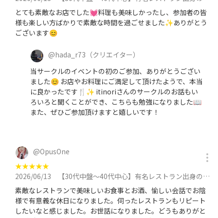
とても素敵なお店でした💓料理も美味しかったし、参加者の皆
様も楽しい方ばかりで素敵な時間を過ごせました✨ありがとう
ございます😊
@
hada_r73
（クリエイター）
当サークルのイベントの初のご参加、ありがとうござい
ました😊 お店やお料理にご満足して頂けたようで、本当
に良かったです🍴✨️ itinoriさんのサークルのお話もい
ろいろと聞くことができ、こちらも勉強になりました📖
また、ぜひご参加頂けますと嬉しいです！
@
OpusOne
★
★
★
★
★
2026/06/13
【30代中盤〜40代中心】有名レストラン出身のシェフの大森のビストロで飲み放題付きディナー会に参加
素敵なレストランで美味しいお食事とお酒、愉しい会話でお陰
様で有意義な休日になりました。伺ったレストランもリピート
したいなと感じました。お世話になりました。どうもありがと