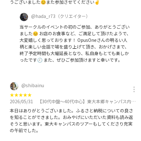
うございました😊また参加させてください✌
@
hada_r73
（クリエイター）
当サークルのイベントの初のご参加、ありがとうござい
ました😊 お店のお食事など、ご満足して頂けたようで、
大変嬉しく思っております！ OpusOneさんの明るい人
柄と楽しい会話で場を盛り上げて頂き、おかげさまで、
終了予定時間も大幅延長となり、私自身もとても楽しか
ったです🕘️ また、ぜひご参加頂けますと幸いです。
@
shibainu
★
★
★
★
★
2026/05/31
【30代中盤〜40代中心】東大本郷キャンパス内の落ち着いた雰囲気のカフェでふるさと納税制度勉強会に参加
本日はありがとうございました。ふるさと納税についての良さ
を知ることができました。おみやげにいただいた資料も読み返
そうと思います。東大キャンパスのツアーもしてくださり充実
の午前でした。