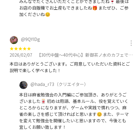
みんなでたくさんいただくことができましたね🍷 最後は
お店の自販機でお土産もできましたね🎁 またぜひ、ご参
加くださいね😊
@
9QYIDg
★
★
★
★
★
2026/02/07
【30代中盤〜40代中心】新御茶ノ水のカフェで麻雀勉強会 〜入門編〜に参加
本日はありがとうございます。ご用意していただいた資料とご
説明で楽しく学べました！
@
hada_r73
（クリエイター）
本日は麻雀勉強会の入門編にご参加頂き、ありがとうご
ざいました🀄 初めは用語、基本ルール、役を覚えていく
ところからになりますが、ゲームや実践で慣れつつ、麻
雀の楽しさを感じて頂ければと思います😊 また、テーマ
を変えて勉強会を開催したいと思いますので、今後とも
宜しくお願い致します！