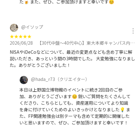
た🍺 また、ぜひ、ご参加頂けますと幸いです😊
@
イソップ
★
★
★
★
★
2026/06/28
【30代中盤〜40代中心】東大本郷キャンパス内のカフェで資産運用勉強会に参加
NISAやiDeCoなどについて、最近の変更点なども含め丁寧に解
説いただき、あっという間の3時間でした。 大変勉強になりまし
た。ありがとうございました！
@
hada_r73
（クリエイター）
本日は上野国立博物館のイベントに続き2回目のご参
加、ありがとうございます😊 鋭いご質問をたくさんして
くださり、こちらとしても、資産運用についてより知識
を身に付けていくためのよいきっかけとなりました💡 ま
た、FP関連勉強会は別テーマも含めて定期的に開催した
いと思いますので、ぜひ、ご参加頂けますと幸いです！