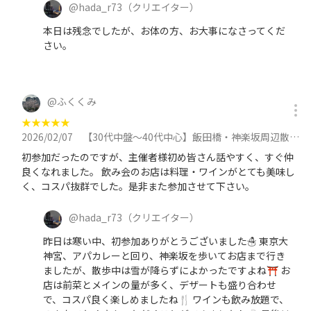
@
hada_r73
（クリエイター）
本日は残念でしたが、お体の方、お大事になさってくだ
さい。
@
ふくくみ
★
★
★
★
★
2026/02/07
【30代中盤〜40代中心】飯田橋・神楽坂周辺散歩&お得なビストロでディナー会に参加
初参加だったのですが、主催者様初め皆さん話やすく、すぐ仲
良くなれました。 飲み会のお店は料理・ワインがとても美味し
く、コスパ抜群でした。是非また参加させて下さい。
@
hada_r73
（クリエイター）
昨日は寒い中、初参加ありがとうございました☃️ 東京大
神宮、アパカレーと回り、神楽坂を歩いてお店まで行き
ましたが、散歩中は雪が降らずによかったですよね⛩️ お
店は前菜とメインの量が多く、デザートも盛り合わせ
で、コスパ良く楽しめましたね🍴 ワインも飲み放題で、