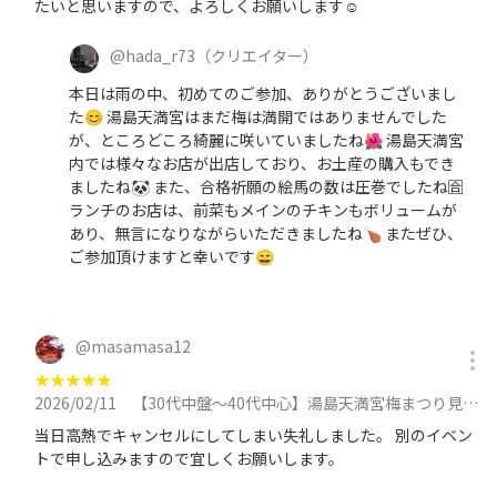
たいと思いますので、よろしくお願いします☺️
@
hada_r73
（クリエイター）
本日は雨の中、初めてのご参加、ありがとうございまし
た😊 湯島天満宮はまだ梅は満開ではありませんでした
が、ところどころ綺麗に咲いていましたね🌺 湯島天満宮
内では様々なお店が出店しており、お土産の購入もでき
ましたね🐼 また、合格祈願の絵馬の数は圧巻でしたね🈴
ランチのお店は、前菜もメインのチキンもボリュームが
あり、無言になりながらいただきましたね🍗 またぜひ、
ご参加頂けますと幸いです😄
@
masamasa12
★
★
★
★
★
2026/02/11
【30代中盤〜40代中心】湯島天満宮梅まつり見学&人気イタリアンのお店でランチ会に参加
当日高熱でキャンセルにしてしまい失礼しました。 別のイベン
トで申し込みますので宜しくお願いします。