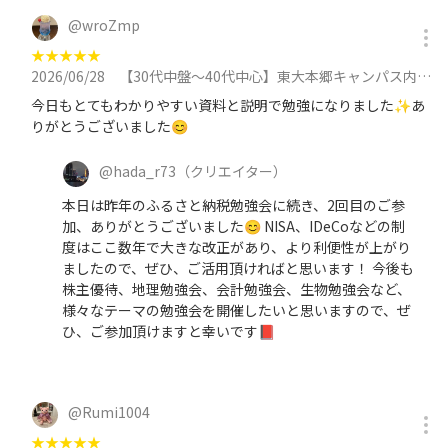
@
wroZmp
★
★
★
★
★
2026/06/28
【30代中盤〜40代中心】東大本郷キャンパス内のカフェで資産運用勉強会に参加
今日もとてもわかりやすい資料と説明で勉強になりました✨あ
りがとうございました😊
@
hada_r73
（クリエイター）
本日は昨年のふるさと納税勉強会に続き、2回目のご参
加、ありがとうございました😊 NISA、IDeCoなどの制
度はここ数年で大きな改正があり、より利便性が上がり
ましたので、ぜひ、ご活用頂ければと思います！ 今後も
株主優待、地理勉強会、会計勉強会、生物勉強会など、
様々なテーマの勉強会を開催したいと思いますので、ぜ
ひ、ご参加頂けますと幸いです📕
@
Rumi1004
★
★
★
★
★