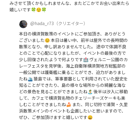
みさせて頂くかもしれませんな、またどこかでお会い出来たら
嬉しいです🍀😌🍀
@
hada_r73
（クリエイター）
本日の横須賀散策のイベントにご参加頂き、ありがとう
ございました😊 本日は暑い中、前半は屋外での長時間の
散策となり、申し訳ありませんでした。 途中で体調不良
とのことで心配になりましたが、イベントの最後の方で
少し回復されたようで何よりです🏥 ヴェルニー公園のカ
レーフェスタを見学後、海上自衛隊横須賀地方総監部の
一般公開では護衛艦に乗ることができ、迫力がありまし
たね🛳️ 猿島では、軍事要塞として利用されていた歴史を
知ることができたり、島の様々な場所からの綺麗な海な
どの景色を見ることができましたね🏝️ 後半は汐入に移動
して、カフェで横須賀名物のチェリーチーズケーキも楽
しむことができましたね🍰 また、同じ切符で浦賀・久里
浜散策メインのイベントも企画したいと思いますので、
ぜひ、ご参加頂けますと嬉しいです😄