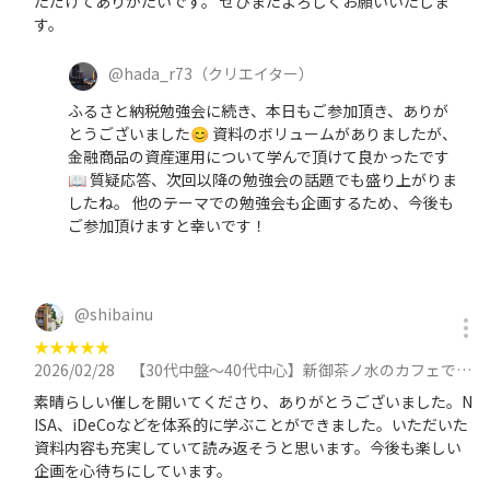
ただけてありがたいです。 ぜひまたよろしくお願いいたしま
す。
@
hada_r73
（クリエイター）
ふるさと納税勉強会に続き、本日もご参加頂き、ありが
とうございました😊 資料のボリュームがありましたが、
金融商品の資産運用について学んで頂けて良かったです
📖 質疑応答、次回以降の勉強会の話題でも盛り上がりま
したね。 他のテーマでの勉強会も企画するため、今後も
ご参加頂けますと幸いです！
@
shibainu
★
★
★
★
★
2026/02/28
【30代中盤〜40代中心】新御茶ノ水のカフェで資産運用勉強会 ★税金・社会保険の基礎、NISA・確定拠出年金の概要に参加
素晴らしい催しを開いてくださり、ありがとうございました。N
ISA、iDeCoなどを体系的に学ぶことができました。いただいた
資料内容も充実していて読み返そうと思います。今後も楽しい
企画を心待ちにしています。