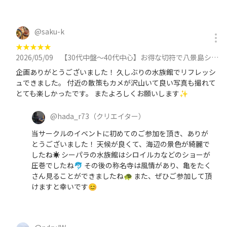
@
saku-k
★
★
★
★
★
2026/05/09
【30代中盤〜40代中心】お得な切符で八景島シーパラダイスの水族館見学&周辺散歩に参加
企画ありがとうございました！ 久しぶりの水族館でリフレッシ
ュできました。 付近の散策もカメが沢山いて良い写真も撮れて
とても楽しかったです。 またよろしくお願いします✨️
@
hada_r73
（クリエイター）
当サークルのイベントに初めてのご参加を頂き、ありが
とうございました！ 天候が良くて、海辺の景色が綺麗で
したね☀️ シーパラの水族館はシロイルカなどのショーが
圧巻でしたね🐬 その後の称名寺は風情があり、亀をたく
さん見ることができましたね🐢 また、ぜひご参加して頂
けますと幸いです😊