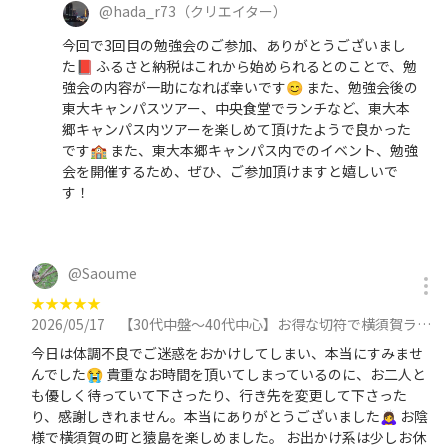
@
hada_r73
（クリエイター）
今回で3回目の勉強会のご参加、ありがとうございまし
た📕 ふるさと納税はこれから始められるとのことで、勉
強会の内容が一助になれば幸いです😊 また、勉強会後の
東大キャンパスツアー、中央食堂でランチなど、東大本
郷キャンパス内ツアーを楽しめて頂けたようで良かった
です🏫 また、東大本郷キャンパス内でのイベント、勉強
会を開催するため、ぜひ、ご参加頂けますと嬉しいで
す！
@
Saoume
★
★
★
★
★
2026/05/17
【30代中盤〜40代中心】お得な切符で横須賀ランチ&猿島散策&東京湾をフェリーでクルージングに参加
今日は体調不良でご迷惑をおかけしてしまい、本当にすみませ
んでした😭 貴重なお時間を頂いてしまっているのに、お二人と
も優しく待っていて下さったり、行き先を変更して下さった
り、感謝しきれません。本当にありがとうございました🙇‍♀️ お陰
様で横須賀の町と猿島を楽しめました。 お出かけ系は少しお休