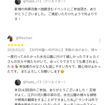
@
hada_r73
（クリエイター）
新橋の肉寿司食べ放題含むイベントにご参加頂き、あり
がとうございました。 ご満足いただけたようで何よりで
す！
@
Reichan
★
★
★
★
★
2026/03/22
【30代中盤〜40代中心】多数の池があり、様々な野鳥が見られる葛飾区の水元公園を散策しよう！に参加
一度行ってみたかった水元公園に行けて嬉しかったです☺️ たく
さんの花々や鳥たちがいて、ゆっくりできてとても癒されまし
た🌸🦆 参加者のみなさんも話しやすい方々で、居心地がよかっ
たです。 またよろしくお願いします😊
@
hada_r73
（クリエイター）
本日は2回目のご参加、ありがとうございました！ 天候
がよく、江戸川河川敷の菜の花、水元公園の様々な植物
や野鳥の観賞をすることができましたね🔎 ランチは外で
景色を眺めながらいただいたり、キッチンカーのスイー