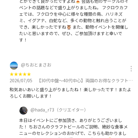
とができて良かったですよね🍝 会話も他のサークルのイ
ベントの話題などで盛り上がりましたね。 フクロウカフ
ェでは、フクロウを中心に様々な種類の鳥、ハリネズ
ミ、イグアナ、白蛇など、多くの動物と触れ合うことが
でき、楽しかったですね🦉 また、動物イベントを開催し
たいと思いますので、ぜひ、ご参加頂けますと幸いで
す！
@
ちおとまさお
★
★
★
★
★
2026/07/05
【30代中盤〜40代中心】両国のお得なクラフトビール専門店で食事会&花火資料館見学に参加
和気あいあいと盛り上がりましたね！ 楽しかったです！またよ
ろしくお願いします！
@
hada_r73
（クリエイター）
本日はイベントにご参加頂き、ありがとうございまし
た！ ちおさんのクラフトビールのご説明、絶妙な食事メ
ニューのセレクションのおかげで、こちらも助かりまし