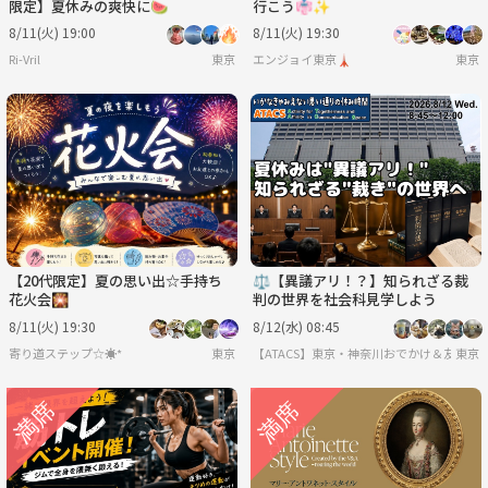
限定】夏休みの爽快に🍉
行こう👘✨
8/11(火) 19:00
8/11(火) 19:30
Ri-Vril
東京
エンジョイ東京🗼
東京
【20代限定】夏の思い出☆手持ち
⚖️【異議アリ！？】知られざる裁
花火会🎇
判の世界を社会科見学しよう
8/11(火) 19:30
8/12(水) 08:45
寄り道ステップ☆☀︎*
東京
【ATACS】東京・神奈川おでかけ＆友達づく
東京