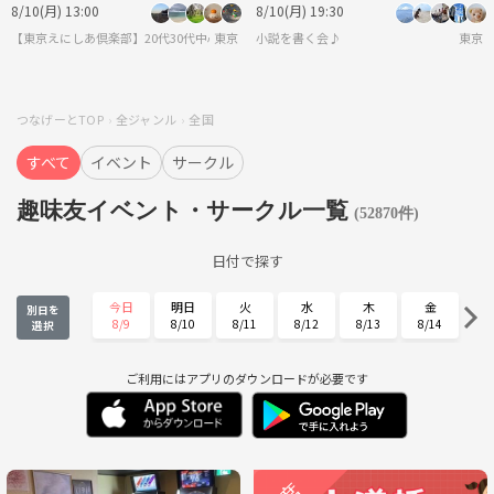
✨夏の交流イベント♫
8/10(月) 13:00
8/10(月) 19:30
【東京えにしあ倶楽部】20代30代中心！社会人のための“もうひとつの居場所”
東京
小説を書く会♪
東京
つなげーとTOP
全ジャンル
全国
すべて
イベント
サークル
趣味友イベント・サークル一覧
(52870件)
日付で探す
今日
明日
火
水
木
金
別日を
8/9
8/10
8/11
8/12
8/13
8/14
選択
土
日
月
火
水
木
8/15
8/16
8/17
8/18
8/19
8/20
ご利用にはアプリのダウンロードが必要です
金
土
日
月
火
水
8/21
8/22
8/23
8/24
8/25
8/26
木
金
土
日
月
火
8/27
8/28
8/29
8/30
8/31
9/1