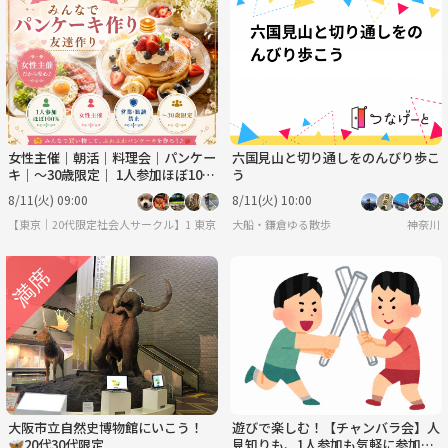
女性主催｜朝活｜料理会｜パンケー
六国見山と切り通しをのんびり歩こ
キ｜〜30歳限定｜ 1人参加ほぼ10
う
0% ｜友達作り
8/11(火) 09:00
8/11(火) 10:00
【東京｜20代限定社会人サークル】1人参加ほぼ100％｜少人数ゆる交流会
東京
大船・鎌倉ゆる散歩
神奈川
大阪市立自然史博物館にいこう！
遊びで楽しむ！【チャンバラ会】人
🦋20代30代限定
見知りも、1人参加も気軽に参加し