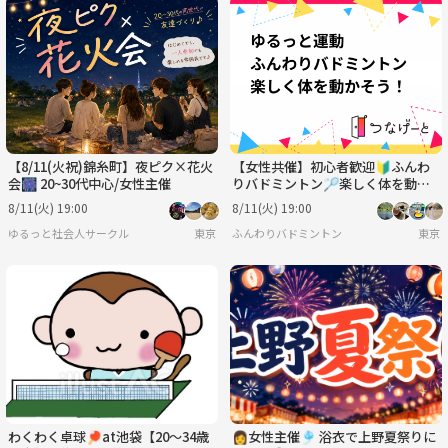
【8/11(火祝)錦糸町】夜ピク×花火
【女性共催】初心者歓迎🔰ふんわ
会🎆 20~30代中心/女性主催
りバドミントン🏸楽しく体を動か
そう！
8/11(火) 19:00
8/11(火) 19:00
ゆるっと社会人サークル
東京
ふんわりバドミントン
東京
わくわく卓球🏓at池袋【20〜34歳
👩女性主催🎐 浴衣で上野夏祭りに