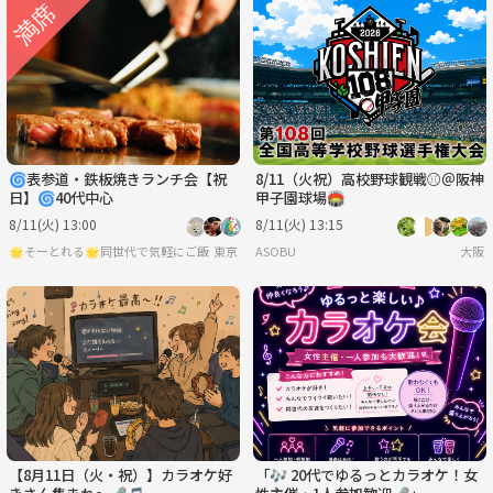
🌀表参道・鉄板焼きランチ会【祝
8/11（火祝）高校野球観戦⚾️＠阪神
日】🌀40代中心
甲子園球場🏟️
8/11(火) 13:00
8/11(火) 13:15
🌟そーとれる🌟同世代で気軽にご飯会
東京
ASOBU
大阪
【8月11日（火・祝）】カラオケ好
「🎶 20代でゆるっとカラオケ！女