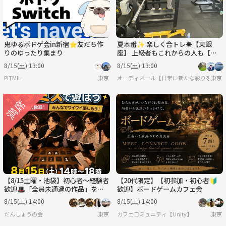
鬼ゆるボドゲ会in新宿⭐友だち作
夏本番✨ 楽しく合トレ☀️【東銀
りのゆったり集まり
座】 上級者もこれからの人も【設
備◎2h】【＆少々ミット打ち🥊】
8/15(土) 13:00
8/15(土) 13:00
PITMIL
東京
オーディネール【日常に新たな彩りを/20代後
東京
【8/15土曜・池袋】初心者〜経験者
【20代限定】【初参加・初心者🔰
歓迎🎩「全員未通過の作品」をそ
歓迎】ボードゲームカフェ会
の場で選んで遊ぶマダミス会【前日
8/15(土) 14:00
8/15(土) 14:00
ｷｬﾝｾﾙ返金OK】
だんしょうの会
東京
カフェコミュニティ【Unity】
東京