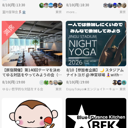
なで夏祭りにいき隊🏮🍧🫶
8/10(月) 13:30
8/10(月) 18:30
室内冒険会🏃‍♀️🏛
東京
more...
東京
【原宿開催】第140回テーマを決め
8/10【参加者企画】🌙 スタジアム
てゆる対話をやってみようの会（人
ナイトヨガ @ 神宮球場 🧘‍♀️with鈴
は環境で変われるのか？）
木一平
8/10(月) 19:00
8/10(月) 19:00
ゆるい哲学的な対話をする会
東京
EnjoyTokyo★エンジョイトーキョー
東京