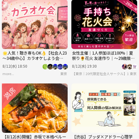
🌟人気！聴き専もOK👌【社会人23
女性主催｜1人参加ほぼ100%｜夏
～34歳中心】カラオケしよう会🎤
祭り🌻花火 友達作り｜〜29歳限
【初めまして大歓迎🔰】
定 友達作り
8/12(水) 18:50
8/12(水) 19:30
more...
東京
【東京｜20代限定社会人サークル】1人参加
東京
【8/12(水)開催】赤坂で本格ペルー
【渋谷】ブッダ×アドラー心理学