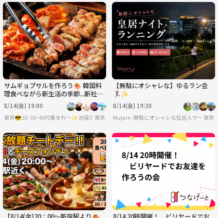
サムギョプサルを作ろう🍖 韓国料
【無駄にオシャレな】ゆるラン会
理食べながら新生活の季節...新社会
🏃‍♀️✨
もベテランも皆で交流しちゃおう
8/14(金) 19:00
8/14(金) 19:30
🌸
東京
Mujare -無駄にオシャレな社会人サークル-
東京
【8/14(金)20：00〜新宿駅より🍖
8/14 20時開催！ ビリヤードでお