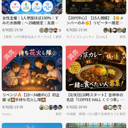
女性主催｜1人参加ほぼ100%｜す
【20代中心】【15人規模】【🌼メ
みだ水族館｜〜29歳限定｜友達作
ンバーのみ🌼】リピーター限定交
り
流会
8/9(日) 19:30
8/9(日) 19:30
【東京｜20代限定社会人サークル】1人参加ほぼ100％｜少人数ゆる交流会
東京
カフェコミュニティ【Unity】
東京
リベンジ🔥【23～34歳中心】初企
【8/9(日)20時スタート】吉祥寺の
画🔰🎇手持ち花火し隊🎇
名店「COFFEE HALL くぐつ草」
で、一緒にカレーを食べませんか？
8/9(日) 19:30
8/9(日) 20:00
🍛
more...
東京
中央線 新宿〜立川間で友達作ろうの会
東京