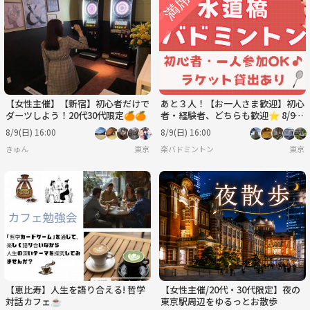
水
木
金
土
日
月
9/2
9/3
9/4
9/5
9/6
9/7
【女性主催】【新宿】初心者だけで
あと３人！【お一人さま歓迎】初心
ダーツしよう！20代30代限定🍊🍊
者・経験者、どちらも歓迎⭐︎ 8/9
（日）16時〜 水道橋でバドミン
8/9(日) 16:00
8/9(日) 16:00
トン⭐︎
きゅん
東京
楽バドミントン
東京
【恵比寿】人生を語り合える! 哲学
【女性主催/20代・30代限定】夜の
対話カフェ☕️
東京駅周辺をゆるっとお散歩