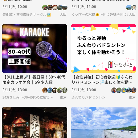
てね♪
8/11(火) 10:00
8/11(火) 11:00
美術館・博物館好きサークル🖼️
大阪
ぐっぴーの水槽🐠〜同じ趣味や同じ興味で
大阪
【8/11 上野🎤】祝日昼！30〜40代
【女性共催】初心者歓迎🔰ふんわ
限定カラオケ会｜6名少人数
りバドミントン🏸楽しく体を動か
そう！
8/11(火) 13:00
8/11(火) 13:00
343(さしみ)〜30-40代の歌広場〜
東京
ふんわりバドミントン
東京