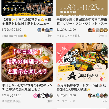
【激安✨️】横浜の区営ジム💪本格
平日落ち着く雰囲気の中で横浜美術
全身筋トレ体験！筋トレメニューを
館「マリー・アントワネット・スタ
覚えて実践！少しキツめですが達成
イル」展鑑賞＆ランチ会🍽️美術仲
8/12(水) 09:00
8/12(水) 11:00
感MAX✨
間と
Random Walkers🤗
東京
きままにアート日和
神奈川
平日しかいけない世界の料理のラン
🎲河内長野市ボードゲーム会🎲 初
チとJICAの展示を楽しもう
参加＆1人参加大歓迎✨️
8/12(水) 11:15
8/12(水) 13:00
ゆる歴史散歩会
東京
ブリスゲームズ
大阪