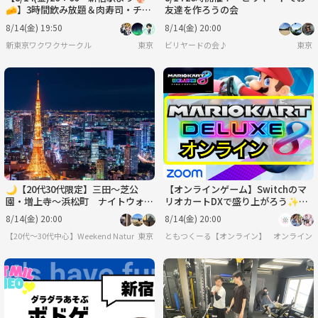
🧀】3時間飲み放題＆肉寿司・チー
友達を作ろうの会
ズフォンデュ食べ放題で気軽に友達
8/14(金) 19:50
8/14(金) 20:00
作り✨
新東京ワクワクサークル
東京
ビリヤードの会♪
東京
🌙【20代30代限定】三田〜芝公
【オンラインゲーム】Switchのマ
園・増上寺〜浜松町 ナイトウォー
リオカートDXで盛り上がろう✨
クを通して友達を作ろうの会🌙🌉
【🔰ゲーム初心者歓迎】
8/14(金) 20:00
8/14(金) 20:00
【20代〜30代中心】Weekend Nature
東京
ともつくーる【オンライン】
オンライン