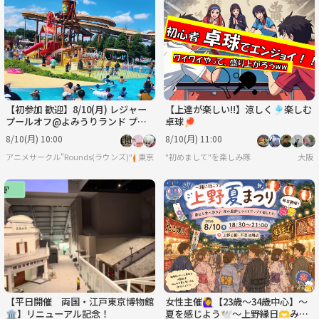
【初参加 歓迎】8/10(月) レジャー
【上達が楽しい!!】涼しく🎐楽しむ
プールオフ@よみうりランド プー
卓球🏓
ルWAI ☀️
8/10(月) 10:00
8/10(月) 11:00
アニメサークル"Rounds(ラウンズ)"🙆
東京
"初めまして"を楽しみ隊
大阪
【平日開催 両国・江戸東京博物館
女性主催🙋‍♀️【23歳～34歳中心】～
🏛️】リニューアル記念！
夏を感じよう🕊️～上野縁日🫶みん