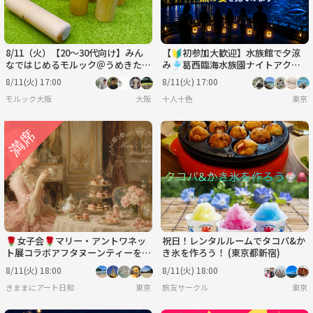
8/11（火）【20～30代向け】みん
【🔰初参加大歓迎】水族館で夕涼
なではじめるモルック＠うめきた公
み🎐葛西臨海水族園ナイトアクア
園
リウム【特別回】
8/11(火) 17:00
8/11(火) 17:00
モルック大阪
大阪
十人十色
東京
🌹女子会🌹マリー・アントワネッ
祝日！レンタルルームでタコパ&か
ト展コラボアフタヌーンティーを堪
き氷を作ろう！ (東京都新宿)
能♪♪
8/11(火) 18:00
8/11(火) 18:00
きままにアート日和
東京
旅友サークル
東京