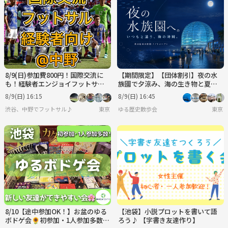
8/9(日)参加費800円！国際交流に
【期間限定】【団体割引】夜の水
も！経験者エンジョイフットサル
族園で夕涼み、海の生き物と夏の
@中野
ひんやり時間を楽しもう🐟✨
8/9(日) 16:15
8/9(日) 16:45
渋谷、中野でフットサル♪
東京
ゆる歴史散歩会
東京
8/10【途中参加OK！】お盆のゆる
【池袋】小説プロットを書いて語
ボドゲ会🌻初参加・1人参加多数
ろう♪ 【字書き友達作り】