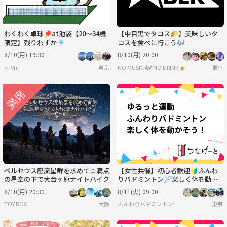
わくわく卓球🏓at池袋【20〜34歳
【中目黒でタコス🌮】美味しいタ
限定】残りわずか🎐
コスを食べに行こう🎶
8/10(月) 19:30
8/10(月) 20:00
Ri-Vril
東京
NO MUSIC 🎶 NO DRINK🍺
東京
ペルセウス座流星群を求めて☆満点
【女性共催】初心者歓迎🔰ふんわ
の星空の下で大台ヶ原ナイトハイク
りバドミントン🏸楽しく体を動か
そう！
8/10(月) 20:30
8/11(火) 09:00
TOY BOX
大阪
ふんわりバドミントン
東京