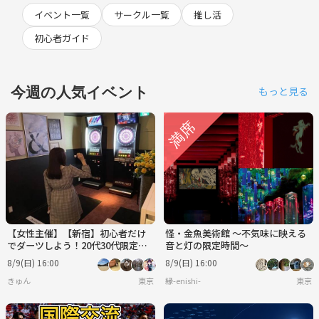
イベント一覧
サークル一覧
推し活
初心者ガイド
今週の人気イベント
もっと見る
【女性主催】【新宿】初心者だけ
怪・金魚美術館 ～不気味に映える
でダーツしよう！20代30代限定🍊
音と灯の限定時間～
🍊
8/9(日) 16:00
8/9(日) 16:00
きゅん
東京
縁-enishi-
東京