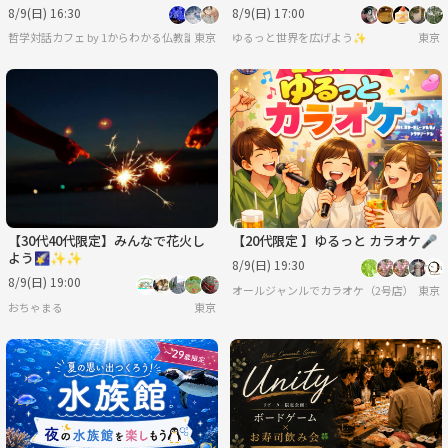
8/9(日) 16:30
8/9(日) 17:00
哲学対話カフェ by 1からわかる仏教講座
東京
ゆるっと世界を広げよう✨
東京
【30代40代限定】みんなで花火し
【20代限定 】ゆるっと カラオケ🎤
よう🌠✨✨
8/9(日) 19:30
8/9(日) 19:00
オールジャンルでカラオケ（2号店）
東京
おちゃまる
東京