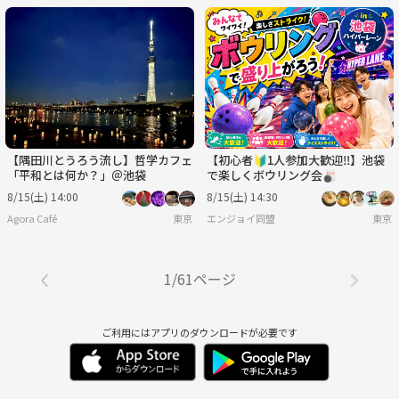
【隅田川とうろう流し】哲学カフェ
【初心者🔰1人参加大歓迎‼️】池袋
「平和とは何か？」＠池袋
で楽しくボウリング会🎳
8/15(土) 14:00
8/15(土) 14:30
Agora Café
東京
エンジョイ同盟
東京
1/61ページ
ご利用にはアプリのダウンロードが必要です