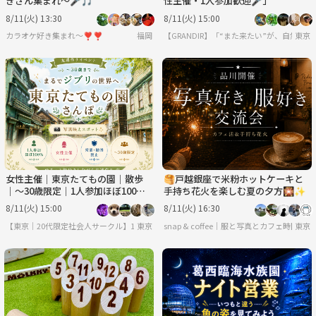
きさん集まれ〜🎤🎵
性主催・1人参加歓迎🎤」
8/11(火) 13:30
8/11(火) 15:00
カラオケ好き集まれ〜❣️❣️
福岡
【GRANDIR】「“また来たい”が、自然と
東京
女性主催｜東京たてもの園｜散歩
🥞戸越銀座で米粉ホットケーキと
｜〜30歳限定｜1人参加ほぼ100%
手持ち花火を楽しむ夏の夕方🎇✨
｜友達作り
8/11(火) 15:00
8/11(火) 16:30
【東京｜20代限定社会人サークル】1人参加ほぼ100％｜少人数ゆる交流会
東京
snap & coffee｜服と写真とカフェ時間
東京