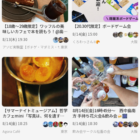
【18歳〜29歳限定】ワッフルの美
【20.30代限定】ボードゲーム会
味しいカフェで本を読もう！@高輪
8/14(金) 15:00
ゲートウェイ
8/13(木) 19:30
くろわっさん Ⅱ🥐
大阪
アソビ実験室【ボドゲ・マダミス・サバゲー】
東京
【サマーナイトミュージアム】哲学
8月14日(金)16時45分〜 西中島南
カフェmini「写真は、何を遺すの
方 手持ち花火会&飲み会🍻🎆
か？」@ 東京写真美術館※年齢制
8/14(金) 18:25
8/14(金) 18:30
限有
Agora Café
東京
飲み会サークル社畜の会
大阪