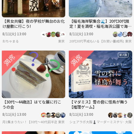
【男女共催】夜の学校が舞台のお化
【稲毛海岸駅集合🌊】20代30代限
け屋敷に行こう!
定！夏を満喫・稲毛海浜公園で海水
浴ピクニック✨
8/11(火) 13:00
8/11(火) 13:00
おちゃまる
東京
20代30代平成もいる【お笑い養成所出身】
東京
【30代〜44歳迄】はてな展に行こ
【マダミス】雪の砦に怪鳥が舞う
うの会
【推理ゲーム】
8/11(火) 13:00
8/11(火) 13:00
月1集まりたい！【30代〜40代前半迄】
東京
シェアラボ大阪♟️マーダーミステリー/ボー
大阪