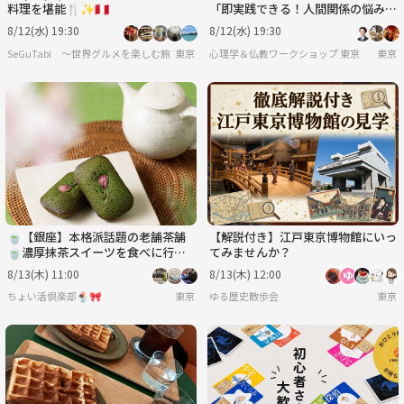
料理を堪能🍴✨🇵🇪
「即実践できる！人間関係の悩み解
決法」ワークショップ‐東京
8/12(水) 19:30
8/12(水) 19:30
SeGuTabi 〜世界グルメを楽しむ旅 in Tokyo〜
東京
心理学＆仏教ワークショップ 東京
東京
🍵【銀座】本格派話題の老舗茶舗
【解説付き】江戸東京博物館にいっ
🍵濃厚抹茶スイーツを食べに行こ
てみませんか？
う😊
8/13(木) 11:00
8/13(木) 12:00
ちょい活倶楽部🍨🎀
東京
ゆる歴史散歩会
東京