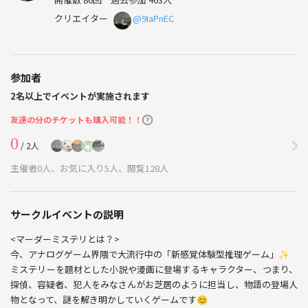
クリエイター
@9IaPnEC
参加者
2名以上でイベントが実施されます
友達の分のチケットも購入可能！！
0
/ 2人
主催者0人、お気に入り5人、閲覧128人
サークルイベントの説明
<マーダーミステリとは？>
今、アナログゲーム界隈で大流行中の「新感覚体験型推理ゲーム」✨
ミステリーを題材とした小説や漫画に登場するキャラクター、つまり、
探偵、容疑者、犯人をみなさんがお芝居のように担当し、物語の登場人
物となって、謎を解き明かしていくゲームです😊