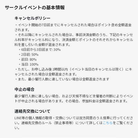
響く警報により強制的に目を覚まされます。
サークルイベントの基本情報
集められた先はカフェテリア。船を管理するAI・ジャスティンが語った
のは、想像を絶する一言——、
キャンセルポリシー
「船内の格納庫にて、死体が発見されました。」
・イベント開始の7日前までにキャンセルされた場合はポイント含め全額返金
集まったのは、死んだ男を除いたたった6人。
されます。
通信は宇宙警察に通じたものの、到着には時間がかかる。
・それ以降にキャンセルされた場合は、事前決済金額のうち、下記のキャンセ
ル料率がキャンセル料になり、決済金額とポイントのそれぞれからキャンセル
その間、乗客たちは“容疑者”として、互いに疑いながら真相を追うこと
料を差し引いた金額が返金されます。
になります。
・6日前から3日前まで: 30%
しかも、目覚めたばかりの記憶はまだ混濁しており、頼れるのは不確か
・2日前: 50%
・前日: 80%
な記憶と限られた手がかりのみ。
・当日: 100%
密室同然の宇宙船内、AIの監視の目をかいくぐって、果たして殺人は可
・ただし、お申し込み後 1時間以内（イベント当日のキャンセルは除く）にキ
ャンセルされた場合は全額返金されます。
能だったのか？
・また、最小催行人数に達していない場合は全額返金されます
あるいはこの事件には、まだ誰も知らない「真実」が隠されているのか
もしれません。
中止の場合
最少催行人数に達しない場合、および天候不順など主催者の判断によりイベン
トが中止される場合があります。その場合、参加料金は全額返金されます。
・プレイ人数：6名
※キャンセルが発生したため2名ほど募集します🎵
連絡先交換について
・プレイ時間：180分
LINE等の個人情報の取得・交換については双方同意のうえ慎重に行ってくださ
【イベントの雰囲気】
い。連絡先交換のルール（禁止事項等）について詳しくは
こちら
をご覧くださ
い。
初心者、未経験の方でもわいわい楽しめるような運営を心がけていま
す！ ほとんどの人が一人参加ですので、お一人様でもお気軽にご参加