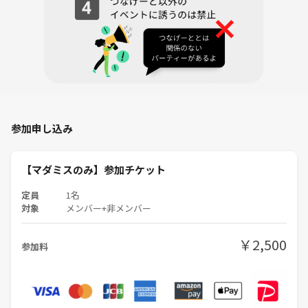
20時00分 完撤
※プレイヤー人数によってゲームが変更になる可能性がありますのであ
らかじめご了承ください。
代替作品
・湖畔のダイイングメッセージ
・棺呪
ほか
【会場について】
参加申し込み
会場は都内のレンタルスペースになります。参加申し込みされた方に個
別で連絡させて頂きます！ ※当日参加可
【マダミスのみ】参加チケット
【持ち物】
定員
1名
・参加費
対象
メンバー+非メンバー
・マスク(任意)
・筆記用具(任意)
￥2,500
参加料
※初めての方の場合ゲーム参加時メモを取ることをお勧めしていま
す。
【その他・禁止事項】
・室内を含む建物内は禁煙です。また、酒類の持ち込みも禁止です。
・マルチ商法などといったビジネス勧誘、ナンパといったセクハラ行