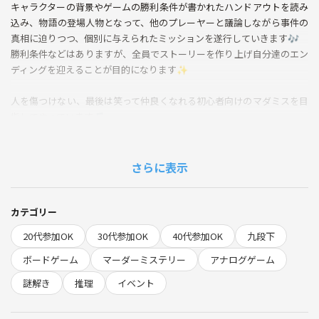
キャラクターの背景やゲームの勝利条件が書かれたハンドアウトを読み
込み、物語の登場人物となって、他のプレーヤーと議論しながら事件の
真相に迫りつつ、個別に与えられたミッションを遂行していきます🎶
勝利条件などはありますが、全員でストーリーを作り上げ自分達のエン
ディングを迎えることが目的になります✨
人を傷つけない、最後は笑って仲良くなれる初心者向けのマダミスを目
指してやっています🎵
はじめての方にもわかりやすく丁寧にご説明してから始めますので安心
してゲームを楽しめます😆
（途中参加、退室はゲームの性質上難しいのでご了承下さい）
さらに表示
【イベントの概要】
都内のレンタルスペースで遊ぶイベントを開催します✨
今回のゲームは「プラネットイーター」になります🎵
カテゴリー
20代参加OK
30代参加OK
40代参加OK
九段下
《ストーリー》
これは、宇宙旅行や惑星移住が当たり前となった未来の物語。
ボードゲーム
マーダーミステリー
アナログゲーム
光年を超えるワープ航法やコールドスリープが実用化され、人々は新た
謎解き
推理
イベント
な星へと生活圏を広げていました。
そんな中、あなたたち乗客はコールドスリープ中の宇宙船で突如、鳴り