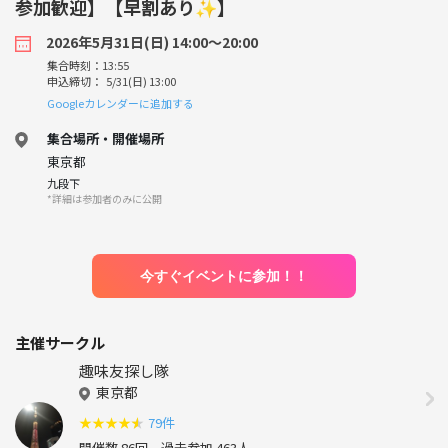
参加歓迎】【早割あり✨】
2026年5月31日(日) 14:00〜20:00
集合時刻：13:55
申込締切： 5/31(日) 13:00
Googleカレンダーに追加する
集合場所・開催場所
東京都
九段下
*詳細は参加者のみに公開
今すぐイベントに参加！！
主催サークル
趣味友探し隊
東京都
★
★
★
★
★
79件
開催数 86回
過去参加 463人