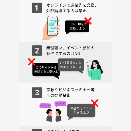
ください✨
【参加費】
ボドゲ＋マダミス:3000円
マダミスのみ：2000円
■年代 20～40代が中心ですがどの年代の方も参加いただけます！
■雰囲気 優しい人、落ち着いた人が多いですの人見知りの方でも楽
しめると思います！
■男女比率 会によりますが、男性が6～7割、女性が3～4割くらいです
■初参加比率 毎回半分くらいの方が初参加です。初参加の方にも楽し
んでいただけるよう頑張ってます！
【当日のスケジュール】
14時10分 開場・受付開始
14時15分 自己紹介・ボドゲ開始
15時55分 ボドゲ終了
16時00分 マダミス説明、開始
19時30分 マダミス終了 解説
19時45分 イベント終了 片付け