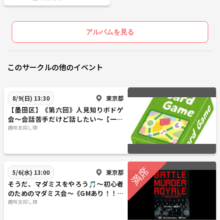
アルバムを見る
このサークルの他のイベント
東京都
8/9(日) 13:30
【墨田区】《第六回》人見知りボドゲ
会～会話苦手だけど話したい～【一人
参加・初心者大歓迎】
趣味友探し隊
東京都
5/6(水) 13:00
そうだ、マダミスをやろう🎵～初心者
のためのマダミス会～《GMあり！！》
【初心者歓迎】【1人参加歓迎】【早割
趣味友探し隊
あり✨】