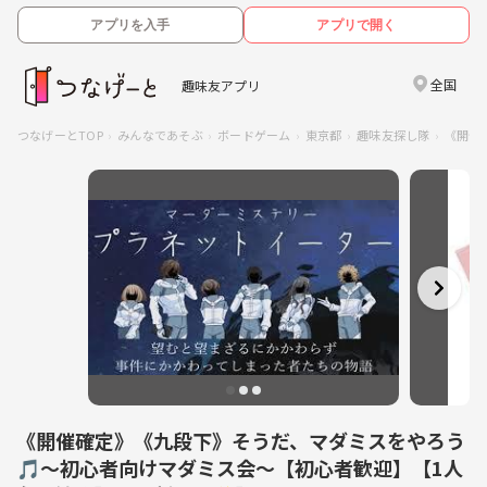
アプリを入手
アプリで開く
全国
趣味友アプリ
つなげーとTOP
みんなであそぶ
ボードゲーム
東京都
趣味友探し隊
《開催
《開催確定》《九段下》そうだ、マダミスをやろう
🎵～初心者向けマダミス会～【初心者歓迎】【1人