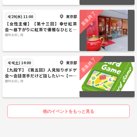
東京都
4/29(水) 11:00
【女性主催】【第十三回】幸せ紅茶
会〜昼下がりに紅茶で優雅なひととき
を〜《20代〜30代限定》【早割あり】
趣味友探し隊
【1人参加歓迎】
東京都
4/4(土) 14:00
【九段下】《第五回》人見知りボドゲ
会～会話苦手だけど話したい～【一人
参加・初心者大歓迎】
趣味友探し隊
他のイベントをもっと見る