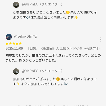
@
9IaPnEC
（クリエイター）
ご参加頂きありがとうございました😊 楽しんで頂けて何
よりです🎶 また是非宜しくお願いします✨
@
seko-QfmYg
★
★
★
★
★
2025/11/09
【目黒】《第三回》人見知りボドゲ会～会話苦手だけど話したい～【一人参加・初心者大歓迎】に参加
初参加でしたが、主催の方が上手く進行してくださって、楽しめ
ました。ありがとうございました。
@
9IaPnEC
（クリエイター）
参加ありがとうございました😊 楽しんで頂けて何よりで
す✨ またの参加をお待ちしてます🎶