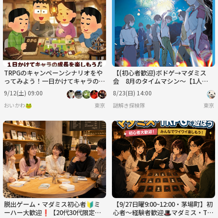
TRPGのキャンペーンシナリオをや
【(初心者歓迎)ボドゲ→マダミス
ってみよう！一日かけてキャラの成
会 8月のタイムマシン～【1人参
長を楽しもう💪
加歓迎】
9/12(土) 09:00
8/23(日) 14:00
おいかわ🐸
東京
謎解き探検隊
東京
脱出ゲーム・マダミス初心者🔰ミ
【9/27日曜9:00~12:00・茅場町】初
ーハー大歓迎❗️【20代30代限定】
心者〜経験者歓迎🎩マダミス・TR