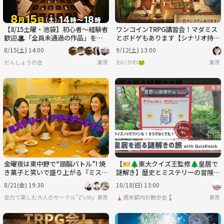
【8/15土曜・池袋】初心者〜経験者
ワンコインTRPG講習会！マダミス
歓迎🎩「全員未通過の作品」をそ
とボドゲもあります【シナリオ持ち
の場で選んで遊ぶマダミス会【前日
込み歓迎】
8/15(土) 14:00
9/12(土) 13:00
ｷｬﾝｾﾙ返金OK】
だんしょうの会
東京
おいかわ🐸
東京
金曜夜は東中野で“頭脳バトル”! 焼
【🎫🌲東大クイズ王監修🌲皇居で
き菓子と笑いで盛り上がる『ミステ
謎解き】歴史とミステリーの冒険に
リー・フライデーナイト』開催!
出かけよう！
8/21(金) 19:30
10/18(日) 13:00
全力で楽しむ大人のサークル"Z’s Style"
東京
🗼週末都内お散歩会🚶
東京