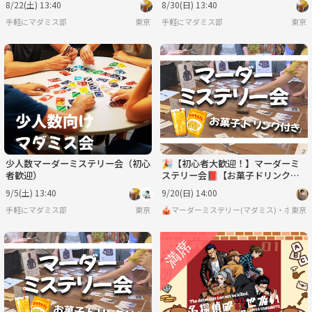
8/22(土) 13:40
8/30(日) 13:40
手軽にマダミス部
東京
手軽にマダミス部
東京
少人数マーダーミステリー会（初心
🎉【初心者大歓迎！】マーダーミ
者歓迎）
ステリー会📕【お菓子ドリンク
付】【ボードゲーム、マダミス】
9/5(土) 13:40
9/20(日) 14:00
手軽にマダミス部
東京
🎪マーダーミステリー(マダミス)・ボード
東京