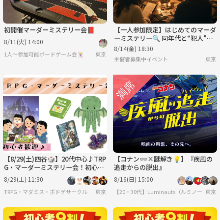
初開催マーダーミステリー会📕
【一人参加限定】はじめてのマーダ
ーミステリー🔍 同年代と“犯人”を
8/11(火) 14:00
探す夜
8/14(金) 18:30
1人〜参加可能ボードゲーム会🃏
東京
主催者募集中イベント
東京
【8/29(土)四谷🎲】20代中心♪TRP
【コナン👓×謎解き💡】『疾風の
G・マーダーミステリー会！初心者
追走からの脱出』
＆女性歓迎／感想戦あり✨
8/29(土) 11:30
8/16(日) 15:00
TRPG・マダミス・ボドゲサークル
東京
【20・30代】Luminauts（ルミノーツ）︎✨
東京