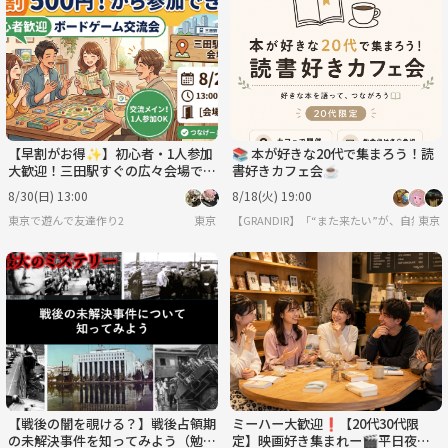
【早割がお得✨】初心者・1人参加
📚 本が好きな20代で集まろう！読
大歓迎！三田駅すぐの広々会場で楽
書好きカフェ会☕️
しむボードゲーム＆マダミス交流会
8/30(日) 13:00
8/18(火) 19:00
🎲
東京で遊んで友達作り2
東京
【GRANDIR】「“また来たい”が、自然と
東京
【戦後の闇を覗ける？】戦後占領期
ミーハー大歓迎❗️【20代30代限
の未解決事件を知ってみよう（勉強
定】映画好き集まれー🎬平日夜に