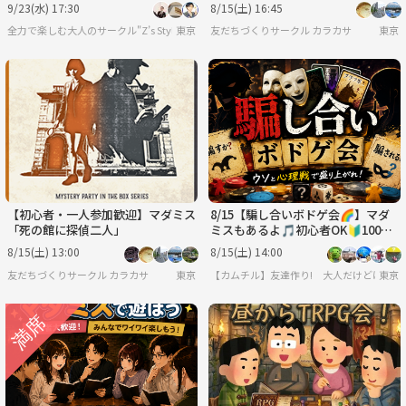
めの集い～
9/23(水) 17:30
8/15(土) 16:45
全力で楽しむ大人のサークル"Z’s Style"
東京
友だちづくりサークル カラカサ
東京
【初心者・一人参加歓迎】マダミス
8/15【騙し合いボドゲ会🌈】マダ
「死の館に探偵二人」
ミスもあるよ🎵初心者OK🔰100%
ルール説明します✨＠大塚【第127
8/15(土) 13:00
8/15(土) 14:00
8回】
友だちづくりサークル カラカサ
東京
【カムチル】友達作り! 大人だけどはしゃぎ
東京