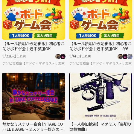
【ルール説明から始まる】初心者お
【ルール説明から始まる】初心者お
助けボドゲ会｜途中参加OK
助けボドゲ会｜途中参加OK 9/6
9/22(火) 13:30
9/6(日) 13:30
アソビ実験室【ボドゲ・マダミス・サバゲー】
東京
アソビ実験室【ボドゲ・マダミス・サバゲ
東京
静かなミステリー夜会 in TAKE CO
【一人参加歓迎】マダミス「裏切り
FFEE&BAKE～ミステリー好きのた
の輪舞曲」