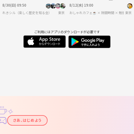
会）
おしゃれ空間でおすすめ映画につい
8/30(日) 09:50
8/12(水) 19:00
て語り合おう
れきシル（楽しく歴史を知る会）
東京
おしゃれカフェ☕️ × 隙間時間 × 勉強・
東京
ご利用にはアプリのダウンロードが必要です
✧
✦
さあ、はじめよう