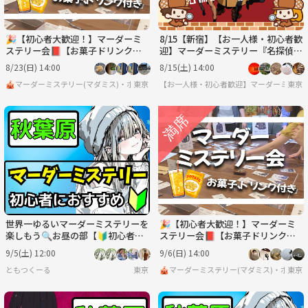
🎉【初心者大歓迎！】マーダーミ
8/15【新宿】【お一人様・初心者歓
ステリー会📕【お菓子ドリンク
迎】マーダーミステリー『名探偵は
付】【ボードゲーム、マダミス】
殺せない』で遊びましょう！
8/23(日) 14:00
8/15(土) 14:00
🎪マーダーミステリー(マダミス)・ボードゲーム・脱出ゲーム サークル🎲
東京
【お一人様・初心者歓迎】マーダーミステ
東京
世界一ゆるいマーダーミステリーを
🎉【初心者大歓迎！】マーダーミ
楽しもう🔍お昼の部【🔰初心者大
ステリー会📕【お菓子ドリンク
歓迎】【ルール説明あり⭐️】【友
付】【ボードゲーム、マダミス】
9/5(土) 12:00
9/6(日) 14:00
達作り！】
ともつくーる
東京
🎪マーダーミステリー(マダミス)・ボード
東京