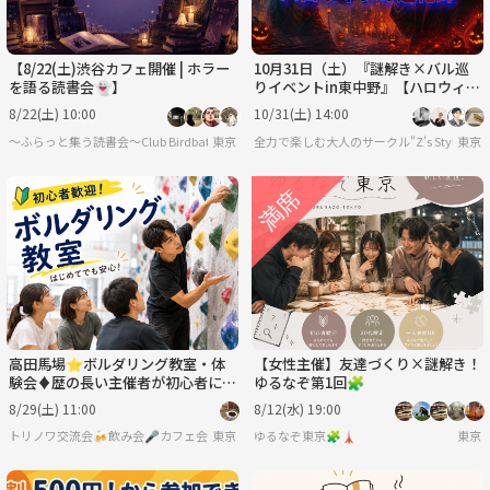
【8/22(土)渋谷カフェ開催 | ホラー
10月31日（土）『謎解き×バル巡
を語る読書会👻】
りイベントin東中野』【ハロウィン
の道化師】
8/22(土) 10:00
10/31(土) 14:00
〜ふらっと集う読書会〜Club Birdbath
東京
全力で楽しむ大人のサークル"Z’s Style"
東京
高田馬場⭐️ボルダリング教室・体
【女性主催】友達づくり×謎解き！
験会♦️歴の長い主催者が初心者にも
ゆるなぞ第1回🧩
優しく教えます!年齢問わず参加歓
8/29(土) 11:00
8/12(水) 19:00
迎!
トリノワ交流会🍻飲み会🎤カフェ会☕️カラオケ会☕️など👨‍👩‍👧🐦
東京
ゆるなぞ東京🧩🗼
東京