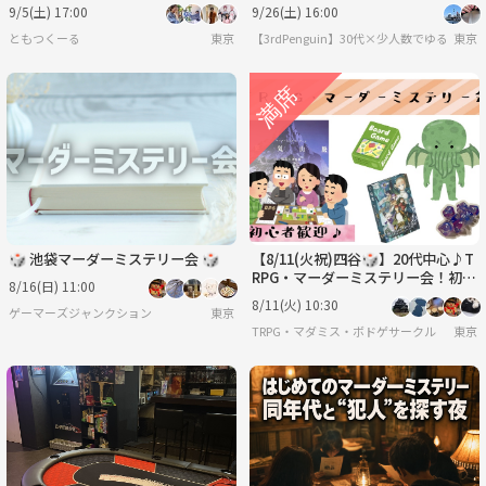
迎】【ルール説明あり⭐️】【友達
会@渋谷
9/5(土) 17:00
9/26(土) 16:00
作り！】
ともつくーる
東京
【3rdPenguin】30代×少人数でゆるーく
東京
🎲 池袋マーダーミステリー会 🎲
【8/11(火祝)四谷🎲】20代中心♪T
RPG・マーダーミステリー会！初心
8/16(日) 11:00
者＆女性歓迎／感想戦あり✨
8/11(火) 10:30
ゲーマーズジャンクション
東京
TRPG・マダミス・ボドゲサークル
東京