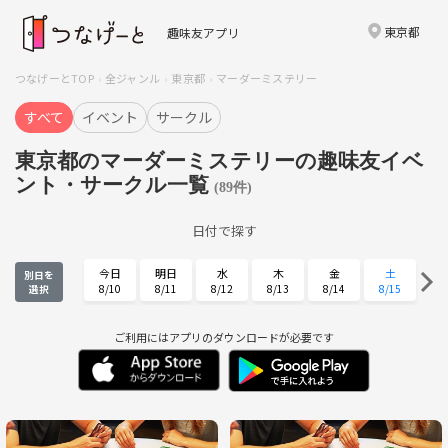
東京都
趣味友アプリ
つなげーとTOP
全ジャンル
東京都
マーダーミステリー
すべて
イベント
サークル
東京都のマーダーミステリーの趣味友イベ
ント・サークル一覧
(89件)
日付で探す
今日
明日
水
木
金
土
別日を
8/10
8/11
8/12
8/13
8/14
8/15
選択
日
月
火
水
木
金
8/16
8/17
8/18
8/19
8/20
8/21
ご利用にはアプリのダウンロードが必要です
土
日
月
火
水
木
8/22
8/23
8/24
8/25
8/26
8/27
金
土
日
月
火
水
8/28
8/29
8/30
8/31
9/1
9/2