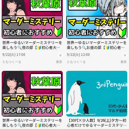
世界一ゆるいマーダーミステリーを
世界一ゆるいマーダーミステリーを
楽しもう🔍夜の部【🔰初心者大歓
楽しもう🔍お昼の部【🔰初心者大
迎】【ルール説明あり⭐️】【友達
歓迎】【ルール説明あり⭐️】【友
9/22(火) 17:00
9/22(火) 12:00
作り！】
達作り！】
ともつくーる
東京
ともつくーる
東京
世界一ゆるいマーダーミステリーを
【30代×少人数】9/26(土)夕方〜初
楽しもう🔍夜の部【🔰初心者大歓
心者だけでゆるマーダーミステリー