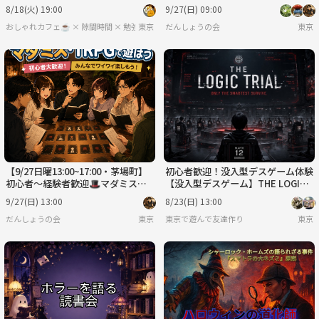
平日夜におしゃれ空間で趣味共を作
PG会【前日ｷｬﾝｾﾙ返金OK】
8/18(火) 19:00
9/27(日) 09:00
ろう！
おしゃれカフェ☕️ × 隙間時間 × 勉強・読書・おしゃべりサークル
東京
だんしょうの会
東京
【9/27日曜13:00~17:00・茅場町】
初心者歓迎！没入型デスゲーム体験
初心者〜経験者歓迎🎩マダミス・T
【没入型デスゲーム】THE LOGIC
RPG会【前日ｷｬﾝｾﾙ返金OK】
TRIAL ～知略で生き残れ～
9/27(日) 13:00
8/23(日) 13:00
だんしょうの会
東京
東京で遊んで友達作り
東京