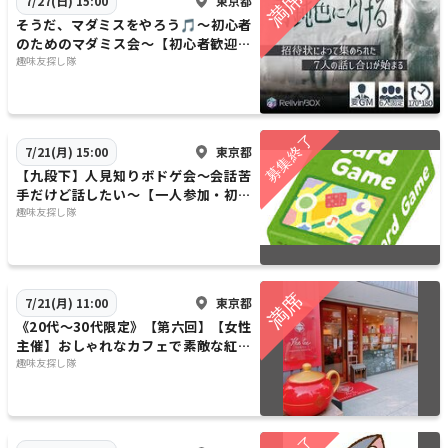
東京都
7/27(日) 15:00
そうだ、マダミスをやろう🎵～初心者
のためのマダミス会～【初心者歓迎】
【1人参加歓迎】【早割あり✨】
趣味友探し隊
東京都
7/21(月) 15:00
【九段下】人見知りボドゲ会～会話苦
手だけど話したい～【一人参加・初心
者大歓迎】
趣味友探し隊
東京都
7/21(月) 11:00
《20代〜30代限定》【第六回】【女性
主催】おしゃれなカフェで素敵な紅茶
を楽しみましょう〜【早割あり】【1人
趣味友探し隊
参加歓迎】