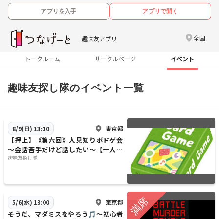
アプリを入手
アプリで開く
全国
趣味友アプリ
トークルーム
サークルページ
イベント
趣味友探し隊のイベント一覧
東京都
8/9(日) 13:30
【押上】《第六回》人見知りボドゲ会
～会話苦手だけど話したい～【一人参
加・初心者大歓迎】《軽ゲーメイン》
趣味友探し隊
東京都
5/6(水) 13:00
そうだ、マダミスをやろう🎵～初心者