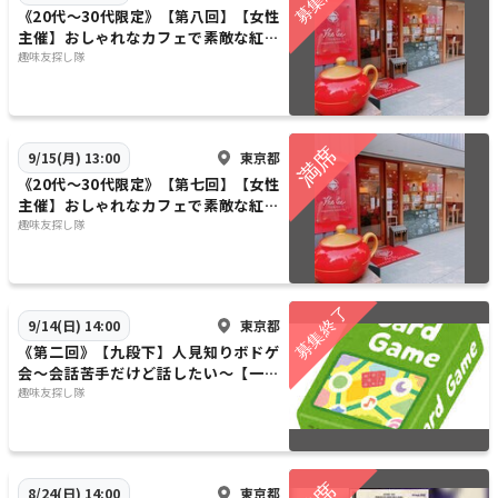
《20代〜30代限定》【第八回】【女性
主催】おしゃれなカフェで素敵な紅茶
を楽しみましょう〜【早割あり】【1人
趣味友探し隊
参加歓迎】
東京都
9/15(月) 13:00
《20代〜30代限定》【第七回】【女性
主催】おしゃれなカフェで素敵な紅茶
を楽しみましょう〜【早割あり】【1人
趣味友探し隊
参加歓迎】
東京都
9/14(日) 14:00
《第二回》【九段下】人見知りボドゲ
会～会話苦手だけど話したい～【一人
参加・初心者大歓迎】
趣味友探し隊
東京都
8/24(日) 14:00