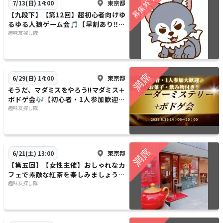
東京都
7/13(日) 14:00
【九段下】【第12回】超初心者向けゆ
るゆる人狼ゲーム会🎵【早割あり‼️】
【1人参加大歓迎】 《お菓子・飲み物
趣味友探し隊
つき》
東京都
6/29(日) 14:00
そうだ、マダミスをやろう!!マダミス＋
ボドゲ会🎶【初心者・1人参加歓迎】
【早割あり✨】
趣味友探し隊
東京都
6/21(土) 13:00
【第五回】【女性主催】おしゃれなカ
フェで素敵な紅茶を楽しみましょう〜
【早割あり】【1人参加歓迎】
趣味友探し隊