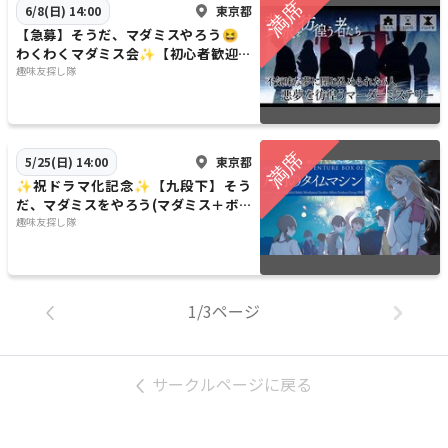
東京都
6/8(日) 14:00
【急募】そうだ、マダミスやろう😆
わくわくマダミス会✨【初心者歓迎】
【1人参加歓迎】【早割あり✨】
趣味友探し隊
東京都
5/25(日) 14:00
✨祝ドラマ化記念✨【九段下】そう
だ、マダミスをやろう(マダミス＋ボド
ゲ会)【初心者歓迎】【1人参加歓迎】
趣味友探し隊
【早割あり✨】
1/3ページ
サークルページに戻る