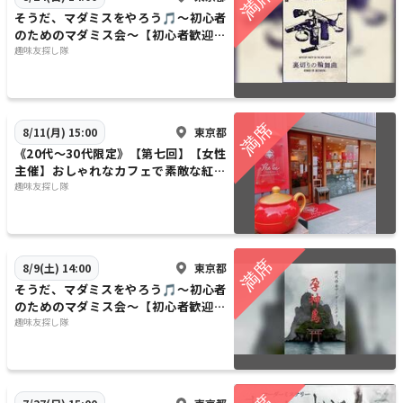
そうだ、マダミスをやろう🎵～初心者
のためのマダミス会～【初心者歓迎】
【1人参加歓迎】【早割あり✨】
趣味友探し隊
東京都
8/11(月) 15:00
《20代〜30代限定》【第七回】【女性
主催】おしゃれなカフェで素敵な紅茶
を楽しみましょう〜【早割あり】【1人
趣味友探し隊
参加歓迎】
東京都
8/9(土) 14:00
そうだ、マダミスをやろう🎵～初心者
のためのマダミス会～【初心者歓迎】
【1人参加歓迎】【早割あり✨】
趣味友探し隊