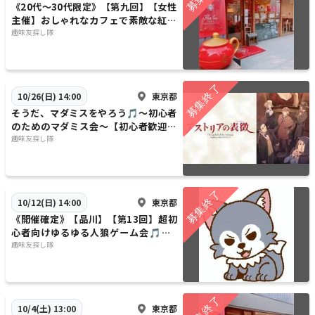
《20代〜30代限定》【第九回】【女性
主催】おしゃれなカフェで素敵な紅茶
を楽しみましょう〜【早割あり】【1人
趣味友探し隊
参加歓迎】
東京都
10/26(日) 14:00
そうだ、マダミスをやろう🎵～初心者
のためのマダミス会～【初心者歓迎】
【1人参加歓迎】【早割あり✨】
趣味友探し隊
東京都
10/12(日) 14:00
《開催確定》【品川】【第13回】超初
心者向けゆるゆる人狼ゲーム会🎵【1
人参加大歓迎】 《お菓子・飲み物つ
趣味友探し隊
き》
東京都
10/4(土) 13:00