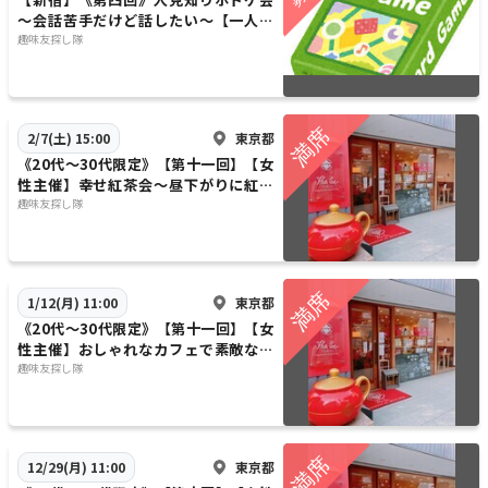
～会話苦手だけど話したい～【一人参
加・初心者大歓迎】
趣味友探し隊
東京都
2/7(土) 15:00
《20代〜30代限定》【第十一回】【女
性主催】幸せ紅茶会〜昼下がりに紅茶
で優雅なひとときを〜【早割あり】【1
趣味友探し隊
人参加歓迎】
東京都
1/12(月) 11:00
《20代〜30代限定》【第十一回】【女
性主催】おしゃれなカフェで素敵な紅
茶を楽しみましょう〜【早割あり】【1
趣味友探し隊
人参加歓迎】
東京都
12/29(月) 11:00