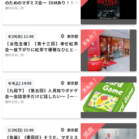
のためのマダミス会～《GMあり！！》
【初心者歓迎】【1人参加歓迎】【早割
趣味友探し隊
あり✨】
東京都
4/29(水) 11:00
【女性主催】【第十三回】幸せ紅茶
会〜昼下がりに紅茶で優雅なひととき
を〜《20代〜30代限定》【早割あり】
趣味友探し隊
【1人参加歓迎】
東京都
4/4(土) 14:00
【九段下】《第五回》人見知りボドゲ
会～会話苦手だけど話したい～【一人
参加・初心者大歓迎】
趣味友探し隊
東京都
3/29(日) 13:00
《急募》《墨田区》そうだ、マダミス