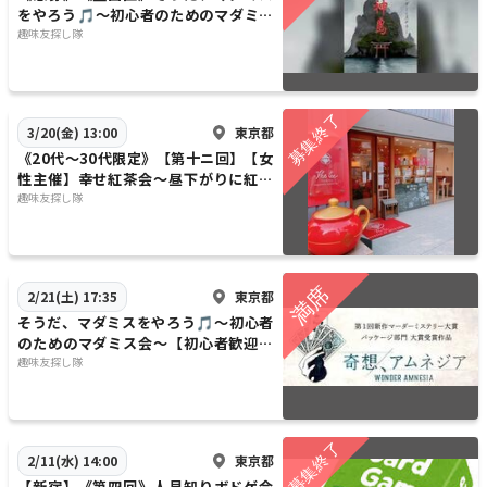
をやろう🎵～初心者のためのマダミス
会～【初心者歓迎】【1人参加歓迎】
趣味友探し隊
【早割あり✨】
東京都
3/20(金) 13:00
《20代〜30代限定》【第十ニ回】【女
性主催】幸せ紅茶会〜昼下がりに紅茶
で優雅なひとときを〜【早割あり】【1
趣味友探し隊
人参加歓迎】
東京都
2/21(土) 17:35
そうだ、マダミスをやろう🎵～初心者
のためのマダミス会～【初心者歓迎】
【1人参加歓迎】【早割あり✨】
趣味友探し隊
東京都
2/11(水) 14:00
【新宿】《第四回》人見知りボドゲ会