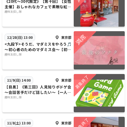
《20代〜30代限定》【第十回】【女性
主催】おしゃれなカフェで素敵な紅茶
を楽しみましょう〜【早割あり】【1人
趣味友探し隊
参加歓迎】
東京都
12/28(日) 13:00
<九段下>そうだ、マダミスをやろう🎵
～初心者のためのマダミス会～【初心
者歓迎】【1人参加歓迎】【早割あり
趣味友探し隊
✨】
東京都
11/9(日) 14:00
【目黒】《第三回》人見知りボドゲ会
～会話苦手だけど話したい～【一人参
加・初心者大歓迎】
趣味友探し隊
東京都
11/8(土) 13:00