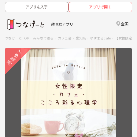
アプリを入手
アプリで開く
全国
趣味友アプリ
つなげーとTOP
みんなで語る
カフェ会
愛知県
ゆずまるcafe
【女性限定・