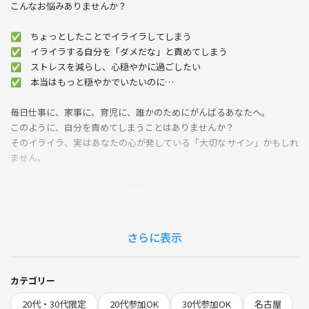
こんなお悩みありませんか？
✅ ちょっとしたことでイライラしてしまう
✅ イライラする自分を「ダメだな」と責めてしまう
✅ ストレスを減らし、心穏やかに過ごしたい
✅ 本当はもっと穏やかでいたいのに…
毎日仕事に、家事に、育児に、誰かのためにがんばるあなたへ。
このように、自分を責めてしまうことはありませんか？
そのイライラ、実はあなたの心が発している「大切なサイン」かもしれ
ません。
このカフェ会では、心理学や哲学の視点から、
イライラの「正体」をそっと紐解いていきます。
自分の心と丁寧に向き合い、イライラの対処法を探っていく
さらに表示
温かい時間を一緒に過ごしませんか？
少人数のアットホームな会ですので、
カテゴリー
初めての方も、お一人でのご参加も大歓迎です(*^^*)
20代・30代限定
20代参加OK
30代参加OK
名古屋