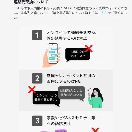
連絡先交換について
LINE等の個人情報の取得・交換については双方同意のうえ慎重に行ってくださ
い。連絡先交換のルール（禁止事項等）について詳しくは
こちら
をご覧くださ
〇 参加者の声 〇
い。
心理学のワークが楽しかったです。
自分の心をゆっくり見つめる貴重な時間になりました！
（30代、女性）
自分の夢や将来について、語り合える友達ができて嬉しいです。
新たな視点を得ることができました！
（20代、女性）
ぜひご参加お待ちしてます(*´▽｀*)ﾉｼ
〇 主催者 〇
はる（ゆずまる）
1992年生まれ、1児の母
岐阜出身、名古屋在住
資格：公認心理師