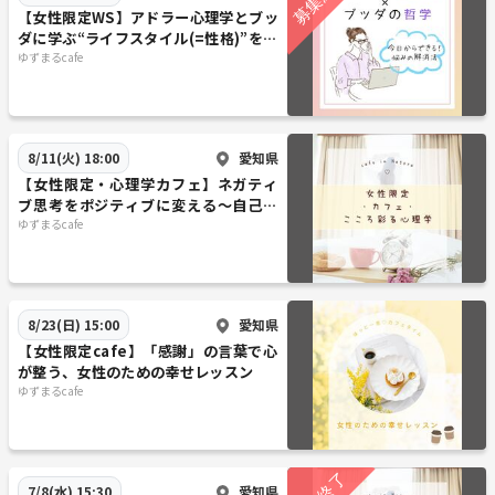
【女性限定WS】アドラー心理学とブッ
ダに学ぶ“ライフスタイル(=性格)”を変
えるには
ゆずまるcafe
愛知県
8/11(火) 18:00
【女性限定・心理学カフェ】ネガティ
ブ思考をポジティブに変える～自己肯
定感を高める方法
ゆずまるcafe
愛知県
8/23(日) 15:00
【女性限定cafe】「感謝」の言葉で心
が整う、女性のための幸せレッスン
ゆずまるcafe
愛知県
7/8(水) 15:30