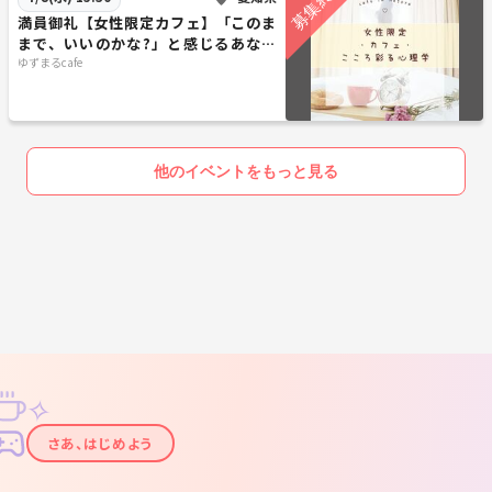
満員御礼【女性限定カフェ】「このま
まで、いいのかな?」と感じるあなた
へ。“私の生きる意味”を知る、やさし
ゆずまるcafe
い哲学
他のイベントをもっと見る
✧
✦
さあ、はじめよう