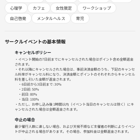
心理学
カフェ
女性限定
ワークショップ
〇 ご案内 〇
自己啓発
メンタルヘルス
育児
・日時
６月２８日（日）１０時３０分～１１時３０分
＊前日までにお申し込みください
サークルイベントの基本情報
・場所
キャンセルポリシー
珈琲舎表参道 KITTE名古屋店
・イベント開始の7日前までにキャンセルされた場合はポイント含め全額返金
されます。
・スケジュール
・それ以降にキャンセルされた場合は、事前決済金額のうち、下記のキャンセ
ル料率がキャンセル料になり、決済金額とポイントのそれぞれからキャンセル
自己紹介&フリートーク 10分
料を差し引いた金額が返金されます。
心理学カフェ 35分
・6日前から3日前まで: 30%
感想シェア 15分
・2日前: 50%
・前日: 80%
・当日: 100%
・対象
・ただし、お申し込み後 1時間以内（イベント当日のキャンセルは除く）にキ
ャンセルされた場合は全額返金されます。
20代～30代向け
女性の方のみお申込みいただけます
中止の場合
最少催行人数に達しない場合、および天候不順など主催者の判断によりイベン
・参加費
トが中止される場合があります。その場合、参加料金は全額返金されます。
500円＋各自の飲み物代