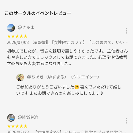
このサークルのイベントレビュー
@
きゅま
★
★
★
★
★
2026/07/08
満員御礼【女性限定カフェ】「このままで、いいのかな?」と感じるあなたへ。“私の生きる意味”を知る、やさしい哲学に参加
初参加でしたが、皆さん親切で話しやすかったです。 主催者さん
もやさしい方でリラックスしてお話できました。心理学や仏教哲
学のお話も大変参考になりました。
@
ちあき（ゆずまる）
（クリエイター）
ご参加ありがとうございました😊 喜んでいただけて嬉し
いです またお話できるのを楽しみにしてます♪
@
MN9KOY
★
★
★
★
★
2026/02/28
【女性限定WS】アドラー心理学とブッダに学ぶ～“不健全な劣等感”を克服する方法に参加