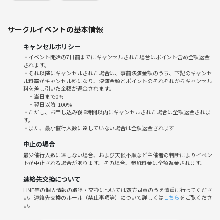
16時：本紹介
21時：片付け開始
サークルイベントの基本情報
22時：解散
キャンセルポリシー
という目安でやりたいと思います。
・イベント開始の7日前までにキャンセルされた場合はポイント含め全額返金
早く来れる方は14時30分頃から来てくださって構いません。
されます。
15時頃に最初の乾杯をします。
・それ以降にキャンセルされた場合は、事前決済金額のうち、下記のキャンセ
ル料率がキャンセル料になり、決済金額とポイントのそれぞれからキャンセル
帰る時間はいつでもOKです！
料を差し引いた金額が返金されます。
・当日まで0%
15時以降に来られる方は、来れる時間帯の目安を教えてください！
・翌日以降: 100%
・ただし、お申し込み後 6時間以内にキャンセルされた場合は全額返金されま
(開催直前でも大丈夫です！)
す。
・また、最小催行人数に達していない場合は全額返金されます
------------------------------------------------------------
中止の場合
【16時からの本紹介】
最少催行人数に達しない場合、および天候不順など主催者の判断によりイベン
●「朋」「来」「堂」「5」
トが中止される場合があります。その場合、参加料金は全額返金されます。
上記のワード一つ以上に関する本を紹介してください。
連絡先交換について
内容、著者名、タイトル、ご自身の体験に関連付けたり、解釈はご自由
LINE等の個人情報の取得・交換については双方同意のうえ慎重に行ってくださ
です。
い。連絡先交換のルール（禁止事項等）について詳しくは
こちら
をご覧くださ
本のジャンルも何でもOKです。
い。