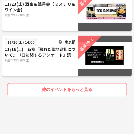
11/23(土) 酒宴＆読書会【ミステリ＆
ワイン会】
読書サロン朋来堂
東京都
11/16(土) 14:00
11/16(土) 背筋『穢れた聖地巡礼につ
いて』『口に関するアンケート』読書
会
読書サロン朋来堂
他のイベントをもっと見る