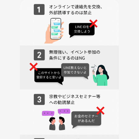
※紹介したい方のみご紹介してください！
------------------------------------------------------------
【内容詳細】
ホームパーティみたいな感じにワイワイやれたらと思います。
お酒や食事を楽しんだり、本の話などをしましょう！
何か一品（食べ物、お菓子、お酒、おつまみ、お土産物、飲み物など）
を持ってきてください！
20歳以上の方ならどなたでもご参加ください（･∀･）
またこれまでオフ会・読書会等で問題を起こしたことのある方の参加は
ご遠慮願います。
一般常識・ルール・マナーを守って楽しく過ごしましょう！
いつ来ても帰られても大丈夫です！
-------------------------------------------------------------
【持ち物】
・参加費