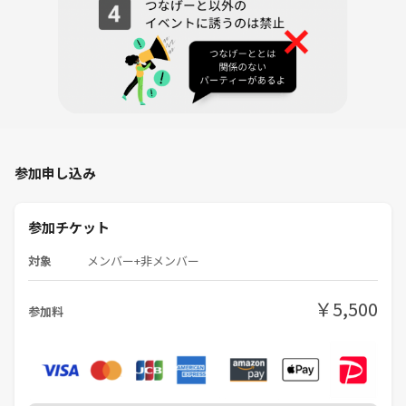
・何か一品（食べ物、お菓子、お酒、おつまみ、お土産物、飲み物な
ど）
※二品でも三品でも大歓迎です！
・紹介本（本を紹介される方は）
・スリッパ(今回参加人数分ありません。床はマットのため素足でも大
丈夫ですが、確実に使いたい方はご持参ください)
-------------------------------------------------------------
参加申し込み
【会場住所】
■文学サロン朋来堂
参加チケット
東京都北区昭和町３丁目８−１４ 富永ビル 1階
※目印としてすぐ近くに「中華レストラン バーミヤン」や「北区立昭
対象
メンバー+非メンバー
和町図書館」があります。
※大通り（明治通り）の一本裏の道に入ったところにあります。
￥5,500
参加料
グーグルマップ
https://goo.gl/maps/MevdDb8QbJEpyDoeA
朋来堂外観