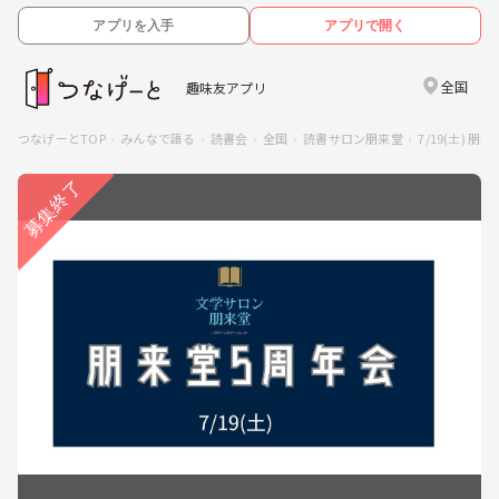
アプリを入手
アプリで開く
全国
趣味友アプリ
つなげーとTOP
みんなで語る
読書会
全国
読書サロン朋来堂
7/19(土)