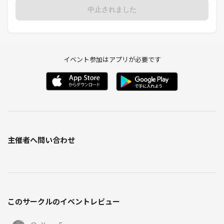
https://book-salon-horaido.com/photo/album/1236859
中止されました
最寄り駅
・都電荒川線 「梶原」 徒歩３分
・JR宇都宮線 「尾久駅」 8分
イベント参加はアプリが必要です
・JR京浜東北線 「上中里駅」 11分
・JR京浜東北線 「王子駅」 15分
・東京メトロ南北線 「王子駅」 15分
※横浜・川崎方面から東海道線（上野-東京ライン）をご利用の方は宇
都宮線・高崎線に直結しているので東海道線（上野-東京ライン）でお
越しください。
横浜駅→川崎駅→品川駅→新橋駅→東京駅→上野駅→尾久駅となりま
主催者へ問い合わせ
す。
-------------------------------------------------------
それではよろしくお願い致します（･∀･）
このサークルのイベントレビュー
《つなげーと上でのLINE IDの交換・聞き出す行為は禁止されています》