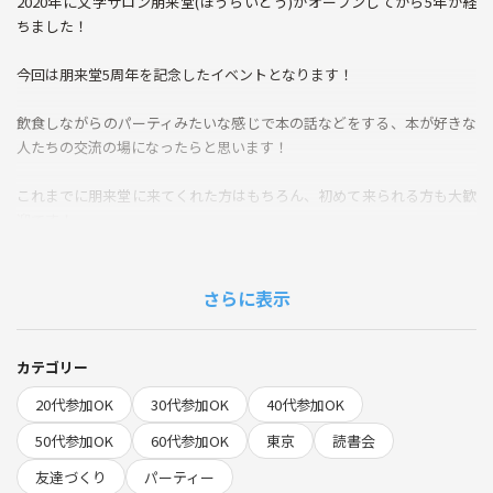
2020年に文学サロン朋来堂(ほうらいどう)がオープンしてから5年が経
ちました！
今回は朋来堂5周年を記念したイベントとなります！
飲食しながらのパーティみたいな感じで本の話などをする、本が好きな
人たちの交流の場になったらと思います！
これまでに朋来堂に来てくれた方はもちろん、初めて来られる方も大歓
迎です！
-------------------------------------------------------------
【日程】2025年7月19日（土）
さらに表示
【時間】15時～22時
【場所】東京都北区 文学サロン朋来堂
【定員】20名(あと6名募集中です！)
カテゴリー
------------------------------------------------------------
20代参加OK
30代参加OK
40代参加OK
【タイムテーブル】
14時30分頃から朋来堂を開けておきます。
50代参加OK
60代参加OK
東京
読書会
友達づくり
パーティー
15時：スタート！