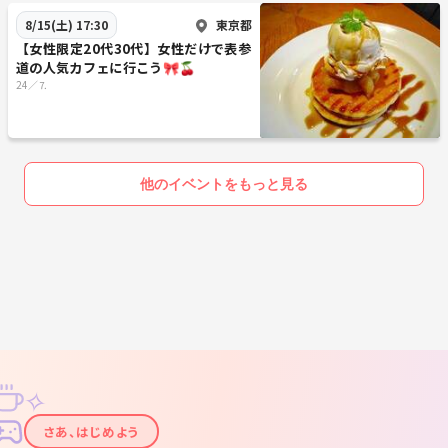
東京都
8/15(土) 17:30
【女性限定20代30代】女性だけで表参
道の人気カフェに行こう🎀🍒
24／⒎
他のイベントをもっと見る
✧
✦
さあ、はじめよう