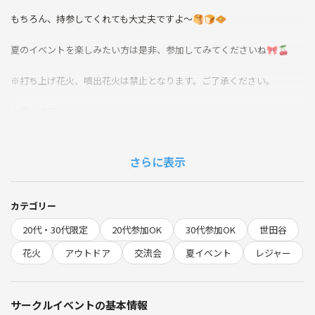
もちろん、持参してくれても大丈夫ですよ〜🥞🍞🧇
夏のイベントを楽しみたい方は是非、参加してみてくださいね🎀🍒
※打ち上げ花火、噴出花火は禁止となります。ご了承ください。
小雨→決行
大雨→中止
禁止事項
さらに表示
勧誘、ナンパ
他サークルの宣伝
その他迷惑行為
カテゴリー
主催者の指示に従わない
20代・30代限定
20代参加OK
30代参加OK
世田谷
花火
アウトドア
交流会
夏イベント
レジャー
サークルイベントの基本情報