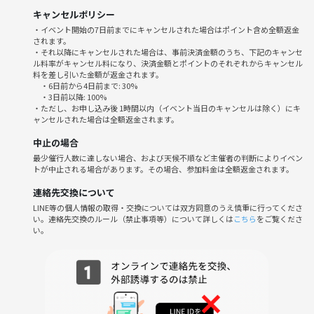
キャンセルポリシー
・イベント開始の7日前までにキャンセルされた場合はポイント含め全額返金
されます。
・それ以降にキャンセルされた場合は、事前決済金額のうち、下記のキャンセ
ル料率がキャンセル料になり、決済金額とポイントのそれぞれからキャンセル
料を差し引いた金額が返金されます。
・6日前から4日前まで: 30%
・3日前以降: 100%
・ただし、お申し込み後 1時間以内（イベント当日のキャンセルは除く）にキ
ャンセルされた場合は全額返金されます。
中止の場合
最少催行人数に達しない場合、および天候不順など主催者の判断によりイベン
トが中止される場合があります。その場合、参加料金は全額返金されます。
連絡先交換について
LINE等の個人情報の取得・交換については双方同意のうえ慎重に行ってくださ
い。連絡先交換のルール（禁止事項等）について詳しくは
こちら
をご覧くださ
い。