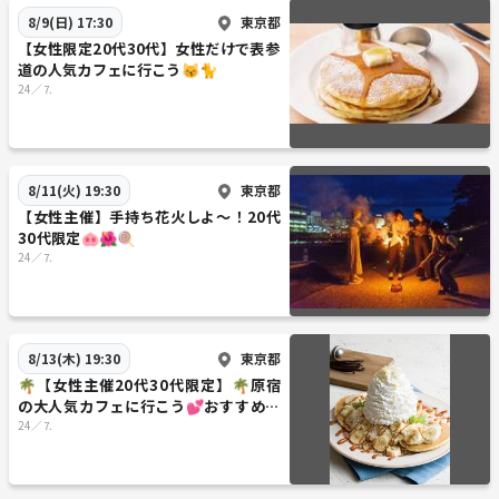
東京都
8/9(日) 17:30
【女性限定20代30代】女性だけで表参
道の人気カフェに行こう😽🐈
24／⒎
東京都
8/11(火) 19:30
【女性主催】手持ち花火しよ〜！20代
30代限定🐽🌺🍭
24／⒎
東京都
8/13(木) 19:30
🌴【女性主催20代30代限定】🌴原宿
の大人気カフェに行こう💕おすすめは
塩バニラパンケーキ🐱😽
24／⒎