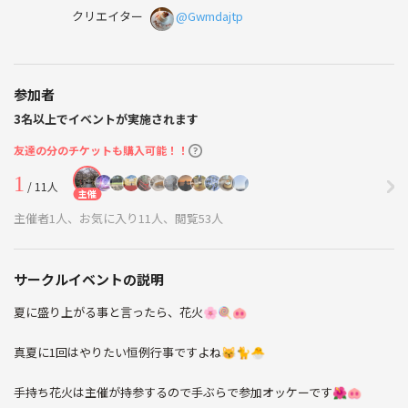
クリエイター
@Gwmdajtp
参加者
3名以上でイベントが実施されます
友達の分のチケットも購入可能！！
1
/ 11人
主催
主催者1人、お気に入り11人、閲覧53人
サークルイベントの説明
夏に盛り上がる事と言ったら、花火🌸🍭🐽
真夏に1回はやりたい恒例行事ですよね😽🐈🐣
手持ち花火は主催が持参するので手ぶらで参加オッケーです🌺🐽