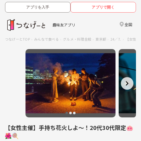
アプリを入手
アプリで開く
全国
趣味友アプリ
つなげーとTOP
みんなで食べる
グルメ・料理全般
東京都
24／⒎
【女性主
【女性主催】手持ち花火しよ〜！20代30代限定🐽
🌺🍭