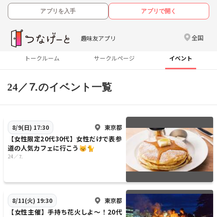
アプリを入手
アプリで開く
全国
趣味友アプリ
トークルーム
サークルページ
イベント
24／⒎のイベント一覧
東京都
8/9(日) 17:30
【女性限定20代30代】女性だけで表参
道の人気カフェに行こう😽🐈
24／⒎
東京都
8/11(火) 19:30
【女性主催】手持ち花火しよ〜！20代