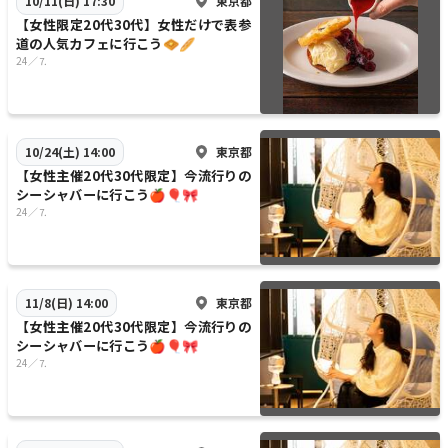
東京都
10/11(日) 17:30
【女性限定20代30代】女性だけで表参
道の人気カフェに行こう🧇🥖
24／⒎
東京都
10/24(土) 14:00
【女性主催20代30代限定】今流行りの
シーシャバーに行こう🍎🎈🎀
24／⒎
東京都
11/8(日) 14:00
【女性主催20代30代限定】今流行りの
シーシャバーに行こう🍎🎈🎀
24／⒎