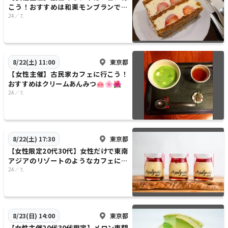
こう！おすすめは和栗モンブランです
🍎🌹🎀
24／⒎
東京都
8/22(土) 11:00
【女性主催】古民家カフェに行こう！
おすすめはクリームあんみつ🐽🌸🌺
24／⒎
東京都
8/22(土) 17:30
【女性限定20代30代】女性だけで東南
アジアのリゾートのようなカフェに行
こう〜！おすすめはプリンです🥖🥜🥐
24／⒎
東京都
8/23(日) 14:00
【女性主催20代30代限定】メロン専門