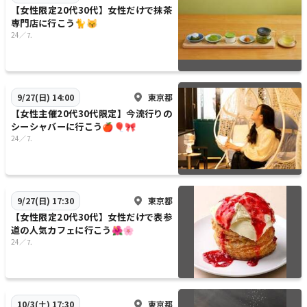
【女性限定20代30代】女性だけで抹茶
専門店に行こう🐈😽
24／⒎
東京都
9/27(日) 14:00
【女性主催20代30代限定】今流行りの
シーシャバーに行こう🍎🎈🎀
24／⒎
東京都
9/27(日) 17:30
【女性限定20代30代】女性だけで表参
道の人気カフェに行こう🌺🌸
24／⒎
東京都
10/3(土) 17:30