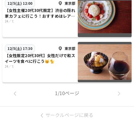
東京都
12/5(土) 12:00
【女性主催20代30代限定】渋谷の隠れ
家カフェに行こう！おすすめはレアチ
ーズケーキ🥖🧇🍞
24／⒎
東京都
12/5(土) 17:30
【女性限定20代30代】女性だけで和ス
イーツを食べに行こう😽🐈
24／⒎
1/10ページ
サークルページに戻る