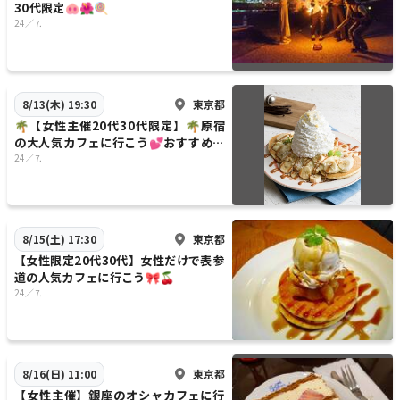
30代限定🐽🌺🍭
24／⒎
東京都
8/13(木) 19:30
🌴【女性主催20代30代限定】🌴原宿
の大人気カフェに行こう💕おすすめは
塩バニラパンケーキ🐱😽
24／⒎
東京都
8/15(土) 17:30
【女性限定20代30代】女性だけで表参
道の人気カフェに行こう🎀🍒
24／⒎
東京都
8/16(日) 11:00
【女性主催】銀座のオシャカフェに行