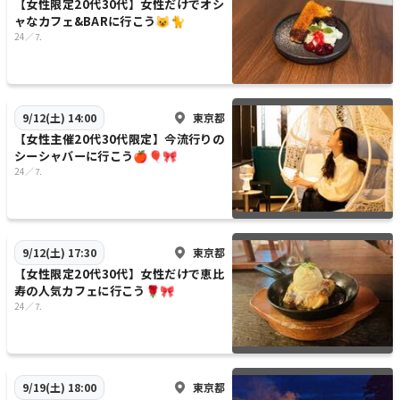
【女性限定20代30代】女性だけでオシ
ャなカフェ&BARに行こう😺🐈
24／⒎
東京都
9/12(土) 14:00
【女性主催20代30代限定】今流行りの
シーシャバーに行こう🍎🎈🎀
24／⒎
東京都
9/12(土) 17:30
【女性限定20代30代】女性だけで恵比
寿の人気カフェに行こう🌹🎀
24／⒎
東京都
9/19(土) 18:00