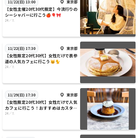
東京都
11/22(日) 13:00
【女性主催20代30代限定】今流行りの
シーシャバーに行こう🍎🎈🎀
24／⒎
東京都
11/22(日) 17:30
【女性限定20代30代】女性だけで表参
道の人気カフェに行こう😽🐈
24／⒎
東京都
11/29(日) 17:30
【女性限定20代30代】女性だけで人気
カフェに行こう！おすすめはカスター
ドプリン🌹🍒
24／⒎