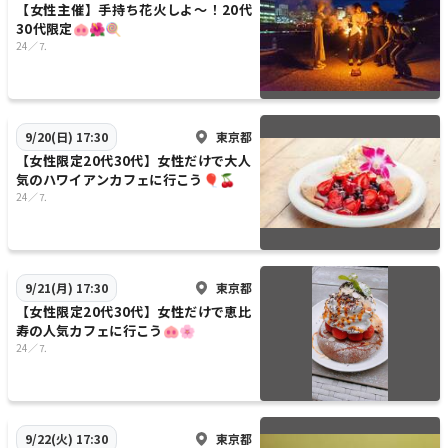
【女性主催】手持ち花火しよ〜！20代
30代限定🐽🌺🍭
24／⒎
東京都
9/20(日) 17:30
【女性限定20代30代】女性だけで大人
気のハワイアンカフェに行こう🎈🍒
24／⒎
東京都
9/21(月) 17:30
【女性限定20代30代】女性だけで恵比
寿の人気カフェに行こう🐽🌸
24／⒎
東京都
9/22(火) 17:30