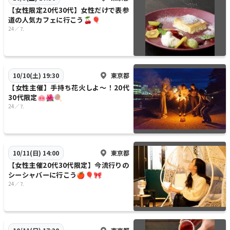
【女性限定20代30代】女性だけで表参
道の人気カフェに行こう🍒🎈
24／⒎
東京都
10/10(土) 19:30
【女性主催】手持ち花火しよ〜！20代
30代限定🐽🌺🍭
24／⒎
東京都
10/11(日) 14:00
【女性主催20代30代限定】今流行りの
シーシャバーに行こう🍎🎈🎀
24／⒎