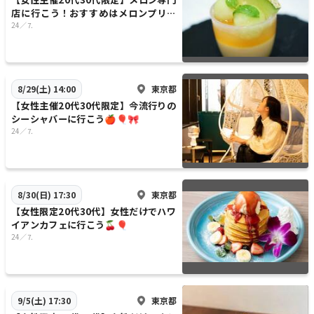
店に行こう！おすすめはメロンプリン
😽😺
24／⒎
東京都
8/29(土) 14:00
【女性主催20代30代限定】今流行りの
シーシャバーに行こう🍎🎈🎀
24／⒎
東京都
8/30(日) 17:30
【女性限定20代30代】女性だけでハワ
イアンカフェに行こう🍒🎈
24／⒎
東京都
9/5(土) 17:30