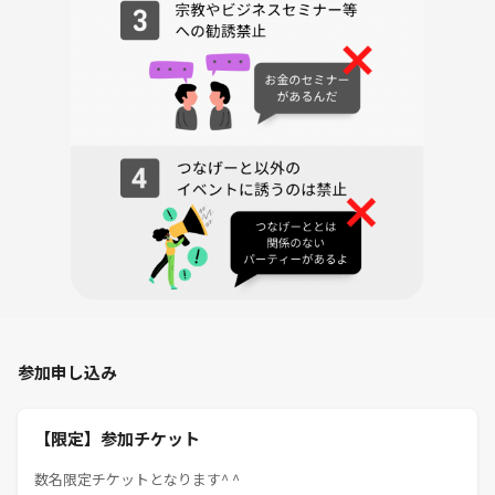
主催は楽しまず参加者同時が楽しむためのサークル/
社会人サークル20代〜30代向け/初心者歓迎/
9割1人参加/友達作り・趣味仲間が欲しい方向け/関東・東京
【開催日】
6/12（金）19:00〜21:00
【集合場所】
隅田公園：LAND_A（隅田公園側）
〒131-0033 東京都墨田区向島１丁目２−４
【開催場所】
隅田公園：そよ風広場の芝生エリア
（途中参加者はグループにて随時詳細をお送りします）
【アクセス】
参加申し込み
・東武スカイツリーライン「浅草駅」
北口よりすみだリバーウォークを渡って徒歩5分
【限定】参加チケット
・東武スカイツリーライン「とうきょうスカイツリー駅」
数名限定チケットとなります^ ^
より徒歩7分