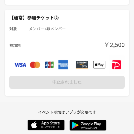
ついて詳しくはこちらをご覧ください
【注意事項】
【通常】参加チケット②
・公園内は火気厳禁となっております
・公園内ゴミ箱があるのでゴミは各自で捨てて下さい
対象
メンバー+非メンバー
・参加者以外の方にも迷惑にならないようお楽しみ下さい
￥2,500
参加料
【禁止事項】
・宗教やネットワークビジネスなどの勧誘行為
・しつこいナンパ
・自社商品の営業活動（自身で開催して下さい）
・その他迷惑行為や他の参加者への笑えない誹謗中傷
中止されました
発見次第つなげーとに通報させて頂き
スイレンの会では出禁にいたします
（主催も勧誘されやすい顔なので
そっち系は雰囲気で大体分かります）
イベント参加はアプリが必要です
スイレン企画での雰囲気となります^ ^
《つなげーと上でのLINE IDの交換・聞き出す行為は禁止されています》