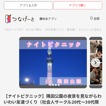
アプリを入手
アプリで開く
全国
趣味友アプリ
つなげーとTOP
みんなで語る
20代友達づくり
東京都
【スイレン】社会人サー
【ナイトピクニック】隅田公園の夜景を見ながらわ
いわい友達づくり（社会人サークル20代〜30代限