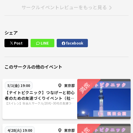
サークルイベントレビューをもっと見る
シェア
Post
LINE
facebook
このサークルの他のイベント
東京都
5/1(金) 19:00
【ナイトピクニック】つなげーと初心
者のための友達づくりイベント（社会
人サークル20代〜30代限定）
【スイレン】社会人サークル/20代~30代の友達つく
りサークル/参加者同士の友達作りサークル/東京
（関東）
東京都
4/28(火) 19:00