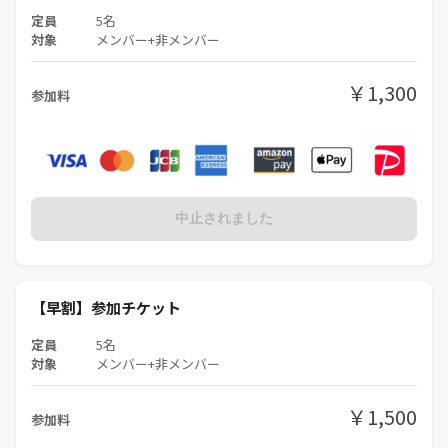
定員
5名
・都営浅草線「本所吾妻橋駅」
対象
メンバー+非メンバー
A3出口より徒歩4分
￥1,300
参加料
・東京メトロ銀座線「浅草駅」
5番出口よりすみだリバーウォークを渡って徒歩7分
・都営浅草線「浅草駅」
A5出口よりすみだリバーウォークを渡って徒歩9分
中止されました
【当日の流れ】
①集合場所に集まり出席確認（5分）
（目印は主催が手に持っているヤドンのぬいぐるみ）
【早割】参加チケット
②移動&ブルーシートなどの準備や買い出し（10分〜15分）
定員
5名
（途中参加者は買い出しをしてからご参加下さい^ ^）
対象
メンバー+非メンバー
③ナイトピクニックスタート（1.5h）
￥1,500
→友達づくり＆趣味友づくりを楽しんで下さい(^^)
参加料