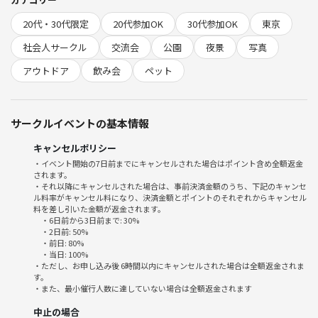
まったりとおしゃべりをするだけやお散歩
20代・30代限定
20代参加OK
30代参加OK
東京
夜景を楽しんだりナイトフォトでの参加も歓迎です
（スカイツリーきれいです^ ^）
社会人サークル
交流会
公園
夜景
写真
アウトドア
飲み会
ペット
わんちゃんを散歩する人がいたりしてめっちゃ癒されます^ ^
また主催は基本的に輪には入らないようにして
サークルイベントの基本情報
輪に入れていない人のサポートに全集中いたします(^^)
キャンセルポリシー
あくまでも参加者同士が友達になって後日遊びに
・イベント開始の7日前までにキャンセルされた場合はポイント含め全額返金
行ってもらう事を目的に開催させていただきます
されます。
（一緒にフェスに行ってきたとの連絡をもらいました^ ^）
・それ以降にキャンセルされた場合は、事前決済金額のうち、下記のキャンセ
ル料率がキャンセル料になり、決済金額とポイントのそれぞれからキャンセル
料を差し引いた金額が返金されます。
また途中参加・途中退席OKです
・6日前から3日前まで: 30%
ドタ参については連絡して頂ければ対応いたします
・2日前: 50%
・前日: 80%
・当日: 100%
仕事終わりの方が多いかなと思いますので
・ただし、お申し込み後 6時間以内にキャンセルされた場合は全額返金されま
す。
途中参加者がスムーズに合流できるように誘導します^ ^
・また、最小催行人数に達していない場合は全額返金されます
（主催もイベント前は普通に仕事してます）
中止の場合