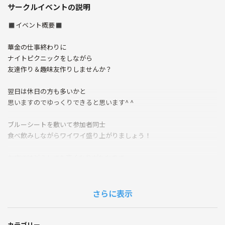
サークルイベントの説明
◼︎イベント概要◼︎
華金の仕事終わりに
ナイトピクニックをしながら
友達作り＆趣味友作りしませんか？
翌日は休日の方も多いかと
思いますのでゆっくりできると思います^ ^
ブルーシートを敷いて参加者同士
食べ飲みしながらワイワイ盛り上がりましょう！
お店ではどうしても高くなりがちなので
食べ飲みするものは各自で用意する形にいたします
食べ物のシェアや
さらに表示
参加者同士で購入しに行ってもOKです^ ^
（任意の買い出しタイム設けます）
カテゴリー