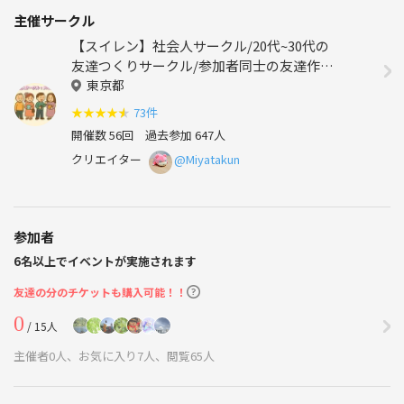
主催サークル
【スイレン】社会人サークル/20代~30代の
友達つくりサークル/参加者同士の友達作り
サークル/東京（関東）
東京都
★
★
★
★
★
73件
開催数 56回
過去参加 647人
クリエイター
@Miyatakun
参加者
6名以上でイベントが実施されます
友達の分のチケットも購入可能！！
0
/ 15人
主催者0人、お気に入り7人、閲覧65人