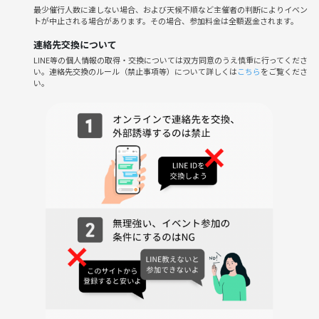
９割が１人参加なので気軽にご参加下さい^ ^
最少催行人数に達しない場合、および天候不順など主催者の判断によりイベン
トが中止される場合があります。その場合、参加料金は全額返金されます。
もちろん途中参加、途中退席も自由となります
連絡先交換について
こんな方が多く参加されてます
LINE等の個人情報の取得・交換については双方同意のうえ慎重に行ってくださ
・仕事終わりに公園でナイトピクニックしたい人
い。連絡先交換のルール（禁止事項等）について詳しくは
こちら
をご覧くださ
い。
・とにかく元気になりたい人
・20~30代の方(先日21歳の就活生さんが来ました！)
・職場以外の人と仲良くなりたい
・田舎から上京して友達がいなくなってしまった人
主催含めて6名以上の
参加者が決まった段階で開催いたします
（中止の場合は全額返金いたします）
あなたの参加をお待ちしております！
★雨天の場合は中止し参加費は
返金いたしますので安心して参加下さい★
【イベント趣旨&参加対象】