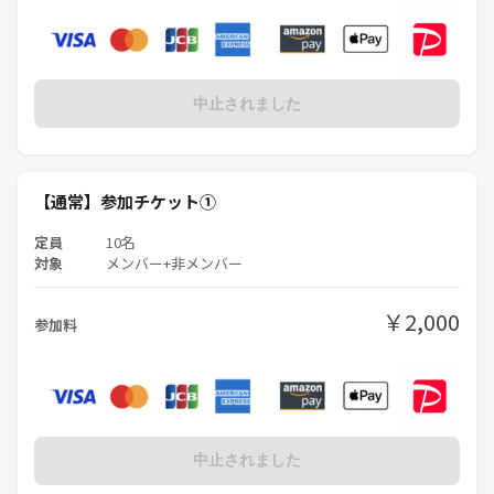
④終了（居残り自由でブルーシート残します）
その後の二次会については希望者を募り
主催は邪魔しないので自由に行って頂いてOKです^ ^
中止されました
【主催が持ってくるもの】
・レジャーシート
・お菓子（パーティ系4～6種類の甘い系やしょっぱい系）
・お箸と紙コップ
【通常】参加チケット①
・虫除けスプレー（無臭）
・ウェットティッシュ
定員
10名
対象
メンバー+非メンバー
【持ち物】
・おつまみなどの食べ物やお菓子
￥2,000
参加料
・飲み物（お酒可）
・ティッシュ など
【LINE交換について】
LINE等の個人情報の取得・交換に
ついては双方同意のうえ慎重に行ってください
中止されました
連絡先交換のルール（禁止事項等）に