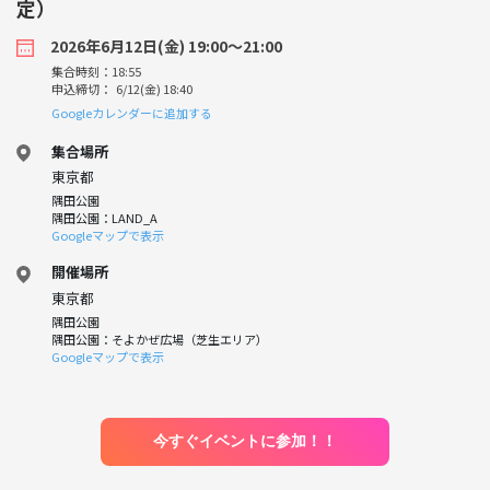
定）
2026年6月12日(金) 19:00〜21:00
集合時刻：18:55
申込締切： 6/12(金) 18:40
Googleカレンダーに追加する
集合場所
東京都
隅田公園
隅田公園：LAND_A
Googleマップで表示
開催場所
東京都
隅田公園
隅田公園：そよかぜ広場（芝生エリア）
Googleマップで表示
今すぐイベントに参加！！