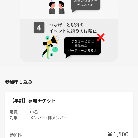
隅田公園内の「LAND_A」
〒131-0033 東京都墨田区向島１丁目２−４
【開催場所】
隅田公園：そよ風広場
（場所は随時共有いたします）
【アクセス】
・東武スカイツリーライン「浅草駅」
北口よりすみだリバーウォークを渡って徒歩5分
・東武スカイツリーライン「とうきょうスカイツリー駅」
参加申し込み
より徒歩3分
・都営浅草線「本所吾妻橋駅」
【早割】参加チケット
A3出口より徒歩4分
定員
19名
対象
メンバー+非メンバー
・東京メトロ銀座線「浅草駅」
5番出口よりすみだリバーウォークを渡って徒歩7分
￥1,500
参加料