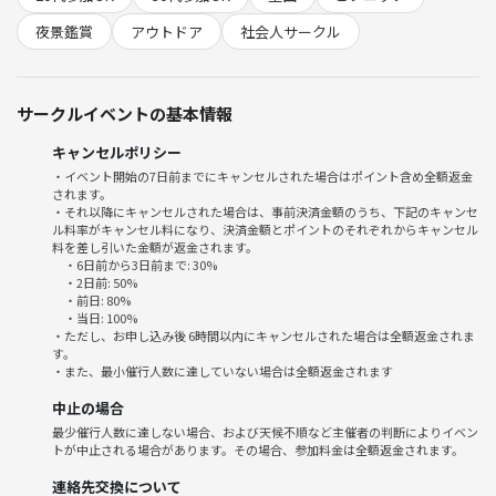
また主催は基本的に輪には入らないようにして
輪に入れていない人のサポートに全集中いたします(^^)
夜景鑑賞
アウトドア
社会人サークル
あくまでも参加者同士が繋がって二次会や遊びに
行ってもらう事を目的に開催させて頂きます
サークルイベントの基本情報
また途中参加・途中退席OKです
キャンセルポリシー
ドタ参については連絡して頂ければ対応いたします
・イベント開始の7日前までにキャンセルされた場合はポイント含め全額返金
されます。
・それ以降にキャンセルされた場合は、事前決済金額のうち、下記のキャンセ
仕事終わりの方が多いかなと思いますので
ル料率がキャンセル料になり、決済金額とポイントのそれぞれからキャンセル
途中参加者がスムーズに合流できるように誘導します^ ^
料を差し引いた金額が返金されます。
・6日前から3日前まで: 30%
・2日前: 50%
９割が１人参加なので気軽にご参加下さい^ ^
・前日: 80%
・当日: 100%
もちろん途中参加、途中退席も自由となります
・ただし、お申し込み後 6時間以内にキャンセルされた場合は全額返金されま
す。
こんな方が多く参加されてます
・また、最小催行人数に達していない場合は全額返金されます
・仕事終わりに公園でナイトピクニックしたい人
中止の場合
・とにかく元気になりたい人
最少催行人数に達しない場合、および天候不順など主催者の判断によりイベン
・20~30代の方(先日21歳の就活生さんが来ました！)
トが中止される場合があります。その場合、参加料金は全額返金されます。
・職場以外の人と仲良くなりたい
連絡先交換について
・田舎から上京して友達がいなくなってしまった人