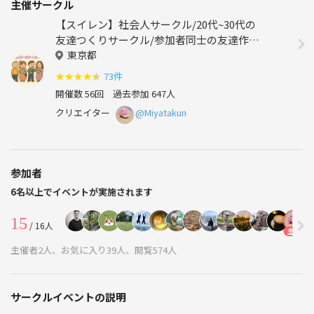
主催サークル
【スイレン】社会人サークル/20代~30代の
友達つくりサークル/参加者同士の友達作り
サークル/東京（関東）
東京都
★
★
★
★
★
73件
開催数 56回
過去参加 647人
クリエイター
@Miyatakun
参加者
6名以上でイベントが実施されます
15
/ 16人
主催
主
主催者2人、お気に入り39人、閲覧574人
サークルイベントの説明