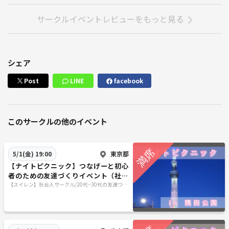
サークルイベントレビューをもっと見る
シェア
Post
LINE
facebook
このサークルの他のイベント
東京都
5/1(金) 19:00
【ナイトピクニック】つなげーと初心
者のための友達づくりイベント（社会
人サークル20代〜30代限定）
【スイレン】社会人サークル/20代~30代の友達つく
りサークル/参加者同士の友達作りサークル/東京
（関東）