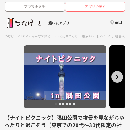
アプリを入手
アプリで開く
全国
趣味友アプリ
つなげーとTOP
みんなで語る
20代友達づくり
東京都
【スイレン】社会人サー
【ナイトピクニック】隅田公園で夜景を見ながらゆ
ったりと過ごそう（東京での20代〜30代限定の社