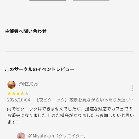
・宗教やネットワークビジネスなどの勧誘行為
・しつこいナンパ
・自社商品の営業活動（自身で開催して下さい）
・その他迷惑行為や他の参加者への笑えない誹謗中傷
主催者へ問い合わせ
発見次第つなげーとに通報させて頂き
スイレンの会では出禁にいたします
（主催も勧誘されやすい顔なので
そっち系は雰囲気で大体分かります）
このサークルのイベントレビュー
スイレン企画での雰囲気となります^ ^
@
NZJCys
《つなげーと上でのLINE IDの交換・聞き出す行為は禁止されています》
★
★
★
★
★
2025/10/04
【夜ピクニック】夜景を見ながらゆったり友達づくり（東京の社会人サークル20代〜30代限定）に参加
雨でピクニックはできませんでしたが、迅速な対応でカフェでの
お茶会になりました！ また機会がありましたら参加したいと思い
ます！
@
Miyatakun
（クリエイター）