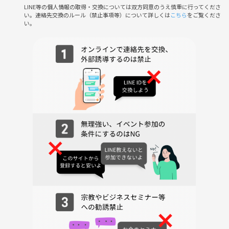
LINE等の個人情報の取得・交換については双方同意のうえ慎重に行ってくださ
い。連絡先交換のルール（禁止事項等）について詳しくは
こちら
をご覧くださ
主催含めて6名以上の
い。
参加者が決まった段階で開催いたします
（中止の場合は全額返金いたします）
あなたの参加をお待ちしております！
★微量の雨では決行しますが
完全な雨天の場合は中止いたします★
（当日午後に判断いたします）
【イベント趣旨&参加対象】
主催は楽しまず参加者同時が楽しむためのサークル/
社会人サークル20代〜30代向け/初心者歓迎/
9割1人参加/友達作り・趣味仲間が欲しい方向け/関東・東京
【開催日】
6/27（金）19:00〜21:00
【集合場所】