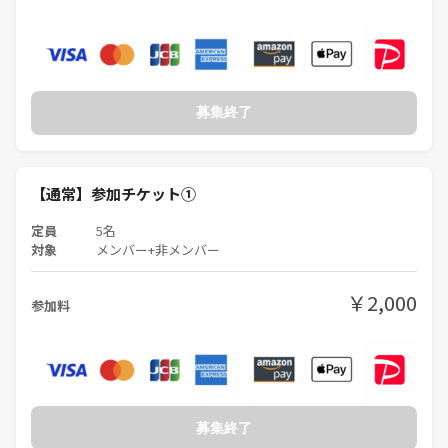
・都営浅草線「浅草駅」
A5出口よりすみだリバーウォークを渡って徒歩9分
【当日の流れ】
①集合場所に直接お越しください
（目印はヤドンのぬいぐるみ）
募集終了
②移動&ブルーシートなどの準備（5-10分）
【通常】参加チケット①
③ナイトピクニックスタート（1-1.5時間）
→友達づくり＆趣味友づくりを楽しんで下さい(^^)
定員
5名
対象
メンバー+非メンバー
④終了（居残り自由でブルーシート残します）
二次会については希望者を募り
￥2,000
参加料
主催は邪魔しないので自由に行って頂いてOKです^ ^
【主催が持ってくるもの】
・ブルーシート
・虫よけスプレー（無臭）
・お菓子少々
募集終了
・割りばし＆紙コップ