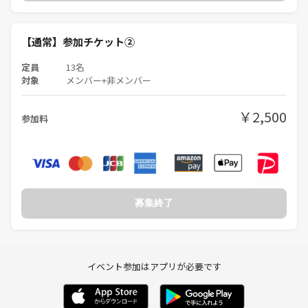
・ウェットティッシュ
・ドッチビーなど軽く運動できるもの
【通常】参加チケット②
【持ち物】
定員
13名
・おつまみなどの食べ物やお菓子
対象
メンバー+非メンバー
・飲み物（お酒可）
・ティッシュ などなど
￥2,500
参加料
【LINE交換について】
LINE等の個人情報の取得・交換に
ついては双方同意のうえ慎重に行ってください
連絡先交換のルール（禁止事項等）に
ついて詳しくはこちらをご覧ください
募集終了
【注意事項】
・公園内は火気厳禁となっております
・公園内ゴミ箱あるのでゴミは各自で捨てて下さい
イベント参加はアプリが必要です
・参加者以外の方にも迷惑にならないようお楽しみ下さい
【禁止事項】