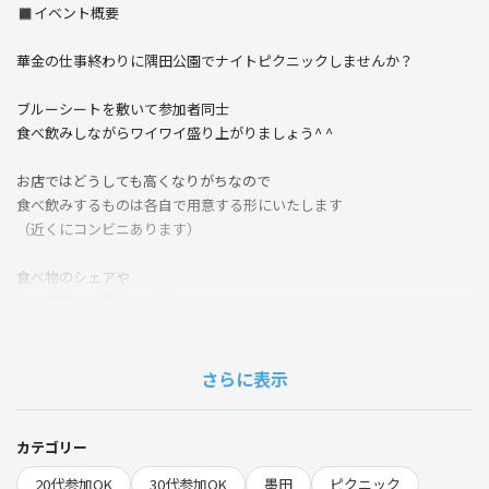
◼︎イベント概要
華金の仕事終わりに隅田公園でナイトピクニックしませんか？
ブルーシートを敷いて参加者同士
食べ飲みしながらワイワイ盛り上がりましょう^ ^
お店ではどうしても高くなりがちなので
食べ飲みするものは各自で用意する形にいたします
（近くにコンビニあります）
食べ物のシェアや
参加者同士で購入しに行ってもOKです^ ^
まったりとおしゃべりをするだけやお散歩
夜景を楽しんだりナイトフォトでの参加も歓迎です
さらに表示
（スカイツリーきれいです^ ^）
わんちゃんを散歩する人がいたりしてめっちゃ癒されます^ ^
カテゴリー
20代参加OK
30代参加OK
墨田
ピクニック