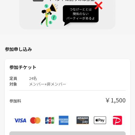
をお断りしております。
🌼 イベントの流れ 🌼
❶ 受付
開始10分前から受付スタート♪
受付にお時間がかかる場合がありますので、早めに受付されるのをオス
スメ致します。
参加申し込み
↓
❷ ワンオーダー
お店に１品以上のオーダー☕
参加チケット
↓
定員
24名
❸ ご案内
対象
メンバー+非メンバー
順番にお席にご案内１テーブル２～６名予定
↓
￥1,500
❹ 交流会開始
参加料
２名以上になったお席から自由にお話し下さい✨連絡先交換もご自由
にどうぞ♪
↓
❺ 席替え
人数次第ですが２～３回を予定