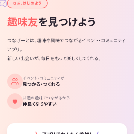
✦
さあ、はじめよう
🎀 参加者さんへの想い 🎀
折角ご参加頂いた皆さんには
趣味友
を見つけよう
❶ 期待していた出会いにつながる機会
❷ 期待していた何かが得られるキッカケ
どちらか１つでもお土産として手に入れてお帰り頂きたいという想いが
あります。
つなげーとは、趣味や興味でつながるイベント・コミュニティ
イベントは企画者だけでは完成せず、参加者さんと共に創るという側面
アプリ。
があります。
新しい出会いが、毎日をもっと楽しくしてくれる。
その為には、皆さんからのご協力も頂きながら１つ１つの企画を丁寧に
行っていきたいと考えています。
良い企画を作り、良い方々が集まり、良い出会いとキッカケの場を創
る、そんな想いを強く抱いています。
イベント・コミュニティが
見つかる・つくれる
🙋 hiroからのお願い 🙋
東京都内では人脈０・経験０からのスタートとなります。
共通の趣味でつながるから
仲良くなりやすい
何もないところからの再スタートですが、これから出会う皆さんとはお
一人お一人丁寧に、また「出会いの場」としても温かい雰囲気づくりを
していきたいと思います。
ご参加頂く皆さんには、どうぞ今日という「偶然の出会い」から一生に
つながっていく「運命の出会い」になるように、
アプリでかんたん参加！