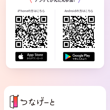
全員でまた来たくなるような明るく温かい居場所を創っていきましょう
♪
iPhoneの方はこちら
Androidの方はこちら
🌞✨協力者や仲間・コラボ募集✨🌞
東京で再スタートしたばかりのEnjoyJapanですが、
以前の様に、共に楽しく色々なチャレンジをしていける仲間やコラボ頂
ける方を探しています。
出会いを応援するサークルを始めとして、色々な予定を考えています。
少しでもご興味ある方は、いつでもお声がけ下さい♪
🎁 感謝のことば 🎁
最後までお読みいただき本当に有難うございました☆彡
少しでも興味をもって頂けましたら、ぜひ１度ご参加してみてください
♪
貴方にとって明るい未来の扉が開く、何か新しいキッカケが１つでも得
られる様に、皆さん全員で全力で楽しみましょう♬
明日からずっとつながりが続いてく、そんな素敵な出会いをみんなで創
って行きましょう♪
◆━━━━━━━━━━━━━━━━━━━◆