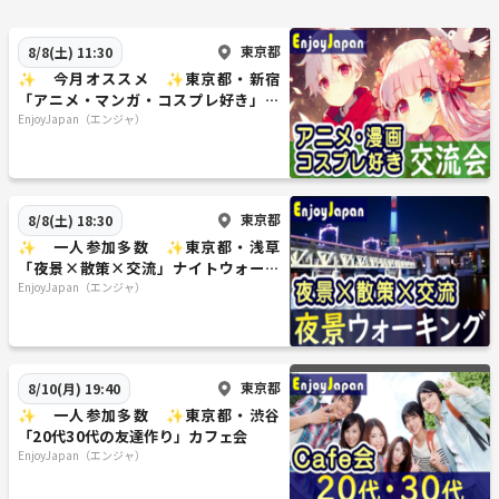
頂きます。
キャンセル料のご請求に応じて貰えない場合には、以後のご参加をお断
東京都
8/8(土) 11:30
りさせて頂きます。
✨ 今月オススメ ✨東京都・新宿
「アニメ・マンガ・コスプレ好き」交
◆━━━━━━━━━━━━━━━━━━━◆
流会
EnjoyJapan（エンジャ）
主催者について
◆━━━━━━━━━━━━━━━━━━━◆
🙋 hiroってどんな人？ 🙋
元々、地方の片田舎で父がやっていた販売系のショップを引継ぎ社長を
東京都
8/8(土) 18:30
していました。
✨ 一人参加多数 ✨東京都・浅草
ですがあまりに改革を断行し過ぎたせいか、ある時、父と大喧嘩して社
「夜景×散策×交流」ナイトウォーキ
長退任に追い込まれます。
ング
EnjoyJapan（エンジャ）
当時から「人との出会いの場を創る」ことに興味があり、３年ほど社会
人サークルを運営していた経験もあって、街コンや婚活の事業を開業し
て独立しています。
７年ほど順調に「出会いの事業」を続けていたところ、2020年に「新型
東京都
8/10(月) 19:40
コロナウイルス」の流行が起こり、その１年後に泣く泣く廃業をしてい
✨ 一人参加多数 ✨東京都・渋谷
ます。
「20代30代の友達作り」カフェ会
廃業前には約１０名ほどのスタッフがいて、月１回のミーティングに
EnjoyJapan（エンジャ）
は、強制しなくてもだいたい全員が集まってくれて食事をしながらアレ