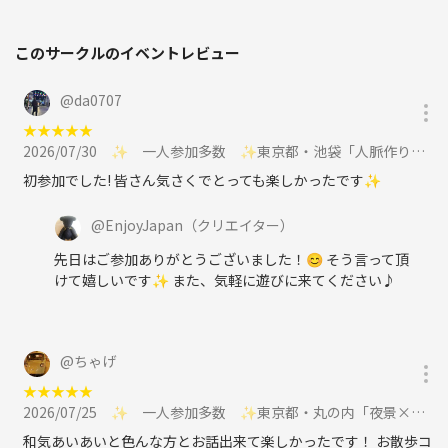
❶ ポジティブな会話を心がけよう♪
❷ ネガティブな言葉は極力避けよう
❸ 今日の出会いを大切にしよう♪
このサークルのイベントレビュー
🌻 EnjoyJapanの参加条件 🌻
@
da0707
❶ 異性同性問わずご縁を作りたい方
★
★
★
★
★
❷ 人間関係の大切さを理解頂ける方
2026/07/30
✨ 一人参加多数 ✨東京都・池袋「人脈作り」カフェ会・お茶会に参加
❸ 目の前の方を大切に出来る方
初参加でした! 皆さん気さくでとっても楽しかったです✨
🌻 EnjoyJapanの禁止事項 🌻
@
EnjoyJapan
（クリエイター）
❶ 人の好まない組織・団体の関係者
❷ 強引な勧誘やセールスをする方
先日はご参加ありがとうございました！😊 そう言って頂
❸ 人の嫌がる行為をする方
けて嬉しいです✨ また、気軽に遊びに来てください♪
🔔 お断り事項 🔔
❶ 当エンジョイジャパンでは、ネットワークビジネス・宗教の勧誘目
的の方のご参加をお断りしております。
@
ちゃげ
❷ ビジネス交流会・異業種交流会、当方で認めた共催者を除き、イベ
★
★
★
★
★
ント中のチラシ配布・イベント告知・セールスや勧誘をお断りしており
2026/07/25
✨ 一人参加多数 ✨東京都・丸の内「夜景×散策×交流」ナイトウォーキングに参加
ます。
和気あいあいと色んな方とお話出来て楽しかったです！ お散歩コ
❸ 他の参加者やスタッフを大切に出来ない暴言や暴力行為、ハラスメ