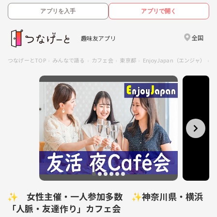
アプリを入手
アプリで開く
全国
趣味友アプリ
つなげーとTOP
みんなで語る
カフェ会
東京都
EnjoyJapan（エンジャ）
✨ 女性主催・一人参加多数 ✨神奈川県・横浜
「人脈・友達作り」カフェ会