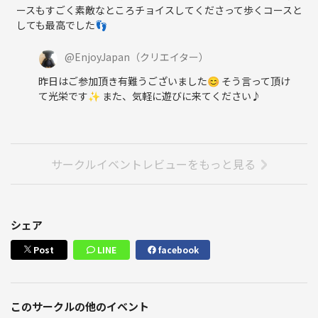
ースもすごく素敵なところチョイスしてくださって歩くコースと
ント行為・ストーカー行為などの迷惑行為をする方をお断りしておりま
しても最高でした👣
す。
@
EnjoyJapan
（クリエイター）
🔔 ご注意事項 🔔
【中止について】イベント中止の際は、お申込み頂いたサイトからメー
昨日はご参加頂き有難うございました😊 そう言って頂け
ルにてご案内させて頂きます。その為各サイトの設定に基づき、メール
て光栄です✨ また、気軽に遊びに来てください♪
受信が必ずできるよう各自のご責任にてご設定下さい。
【飲酒について】20歳未満の飲酒は固く法律で禁じられております。ま
た、酒運転も固く法律で禁じられております。お車でお越しの際はハン
ドルキーパーを決めてご来場頂くか、代行や公共交通機関をご利用にて
サークルイベントレビューをもっと見る
お帰り下さい。
🔔 キャンセルポリシー 🔔
❶ キャンセルの方法
シェア
ご都合が悪くなりキャンセルされる場合には、お申込み頂いたサイトか
らのキャンセルをお願い致します。
Post
LINE
facebook
キャンセル料は発生しませんのでご安心下さい。
❷ 無断キャンセルのペナルティ
ご連絡やキャンセル処理をされないまま、無断キャンセルを連続される
このサークルの他のイベント
マナーの悪い方には、一般参加費と同額のキャンセル料をご請求させて