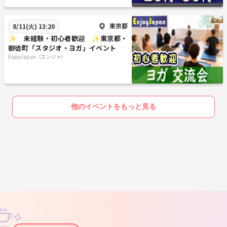
コレ話し合う関係でした。
当時の仲間とは廃業で惜しみつつも解散となり、私自身も住み慣れた地
元を離れ「海の見える街」で少しの休養と新しい可能性を求めて首都圏
東京都
8/11(火) 13:20
へと引っ越して来ました。
✨ 未経験・初心者歓迎 ✨東京都・
多くの方がそうだと思いますが想像以上に「コロナ」の影響が長びき、
御徒町「スタジオ・ヨガ」イベント
EnjoyJapan（エンジャ）
１年以上もの間あまり人と関わらず生活していたら、徐々に「出会いの
場づくり」に強い想いが再び湧いてきて、2022年からの再開を目指して
準備をして来ました。
最初の開業の時には、皆さんの色々なお悩みが少しでも解決できたり主
催者が安心な人と思ってもらえればと考え、「コーチングアカデミー東
他のイベントをもっと見る
京校」というコーチングスクールを卒業しており、長年プロコーチとし
ても活動してきた経歴があります。
得意分野は「恋愛や結婚」と「ペアの相性」の問題解決です。
私たちが企画してきたイベントで出会って結婚したカップルさん達から
は、毎年のように結婚式に呼ばれ祝福のスピーチや乾杯の挨拶もさせて
頂いたりしました。
元々東京の人間ではないですが、あまり人がしていないような経験を多
くしてきたと思っています。
その分だけでも、人の気持ちが分かったり、新しい発想で「人の出会
✧
い」を紡いでいけるんじゃないかと考えています。