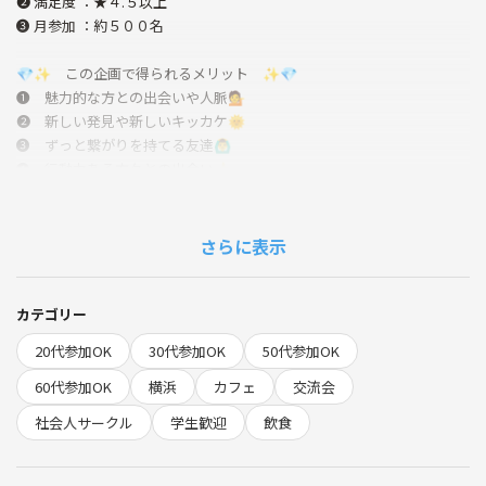
❷ 満足度 ：★４.５以上
❸ 月参加 ：約５００名
💎✨ この企画で得られるメリット ✨💎
❶ 魅力的な方との出会いや人脈💁
❷ 新しい発見や新しいキッカケ🌞
❸ ずっと繋がりを持てる友達🙆‍♂️
❹ 行動力ある方々との出会い👍
❺ イベント後も使える交流場✨
▶明日へとつながる出会いに一歩踏み出してみませんか？おひとり参加
も大歓迎♪✨
さらに表示
◆━━━━━━━━━━━━━━━━━━━◆
お薦めのイベント
カテゴリー
◆━━━━━━━━━━━━━━━━━━━◆
20代参加OK
30代参加OK
50代参加OK
ご都合が合わなかったり満席にてご参加できない場合には、他にも色々
な企画がありますので、
60代参加OK
横浜
カフェ
交流会
▼コチラから他イベントもご検討頂けると幸いです。
社会人サークル
学生歓迎
飲食
https://tunagate.com/circle/76505
◆━━━━━━━━━━━━━━━━━━━◆