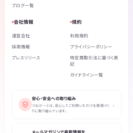
女子会をやっている事が影響しているのかもしれませんが、男女共に応
ブログ一覧
募をしているのに、会によっては男性よりも女性が多い会もありまし
た。
会社情報
規約
◆ご参加頂いている方のお仕事◆
運営会社
利用規約
これまで色々なタイプの方にご参加頂きました。全員把握をしているわ
けではありませんが、お教え頂き知っている範囲で、
採用情報
プライバシーポリシー
・会社経営されている社長・起業家・公務員・フリーランスのプログラ
マー・SE・フリーランスの美容師・不動産の営業マン・看護師・学生・
プレスリリース
特定商取引法に基づく表
記
保険関係のFP・私塾を運営されている方・人材会社の会社員・プロコー
チ・カウンセラー・建設系の工員・飲食店運営・東京に来たばかりで無
ガイドライン一覧
職の方
などなど多岐に渡ります。
◆ご参加頂いている方の雰囲気◆
安心・安全への取り組み
›
時間帯によって傾向があるように感じております。
つなげーとは、安心してご利用いただける環境づく
早朝の企画では、学びたい気持ちが強い方やとても前向きでポジティブ
りに取り組んでいます。
な方がご参加頂く傾向があります。
午前中の企画では、主婦の方やフリーランス・個人事業主・起業されて
いる方が多く、優しい方が多い印象があります。
メールマガジンで最新情報を