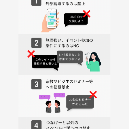
❼ この会場の受付方法
到着したら「イベント」で来ましたとお伝え下さい、スタッフがお受付
を致します。
❽ 会場
✨ アロハテーブル ✨コレットマーレみなとみらい
✨JR桜木町駅「東口」より徒歩５分✨
住所：神奈川県横浜市中区桜木町1-1-7【コレットマーレ みなとみら
い】1F
内観：オシャレで落ち着ける雰囲気のあるカフェレストラン☕
※到着したら｢イベント｣で来ましたとお伝え下さい。
❾ 遅刻
何かの都合でどうしても遅れてしまう場合もあると思います。終了のお
時間まではご参加頂けますので、どうぞ慌てず安全にお越しください。
❿ キャンセル
ご都合が悪くなりキャンセルされる場合は、お申込みしたサイトからの
キャンセルをお願い致します。
⓫ 中止ケース
大雨・台風・大雪・地震など特別な天災の場合には状況を判断してご連
絡させて頂きます。
⓬ お断り
こちらの企画ではネットワークビジネス・宗教の勧誘目的の方のご参加