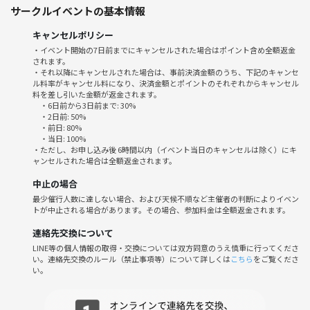
サークルイベントの基本情報
イベントについて
◆━━━━━━━━━━━━━━━━━━━◆
キャンセルポリシー
🌼 企画・運営スタッフ 🌼
・イベント開始の7日前までにキャンセルされた場合はポイント含め全額返金
浜っ子で歩くパワースポットの「りな」です😀
されます。
ヨガのインストラクターをしています✨当日は、皆様に出会えることを
・それ以降にキャンセルされた場合は、事前決済金額のうち、下記のキャンセ
ル料率がキャンセル料になり、決済金額とポイントのそれぞれからキャンセル
楽しみにお待ちしています😉
料を差し引いた金額が返金されます。
・6日前から3日前まで: 30%
🌼 イベント詳細 🌼
・2日前: 50%
・前日: 80%
❶ 開催日時
・当日: 100%
≪タイトルや開催日情報をご確認下さい≫
・ただし、お申し込み後 6時間以内（イベント当日のキャンセルは除く）にキ
ャンセルされた場合は全額返金されます。
❷ 特記事項
特になし
中止の場合
❸ 参加費
最少催行人数に達しない場合、および天候不順など主催者の判断によりイベン
お一人：１０００円＋お店にワンオーダー制
トが中止される場合があります。その場合、参加料金は全額返金されます。
❹ 割引
連絡先交換について
ー
LINE等の個人情報の取得・交換については双方同意のうえ慎重に行ってくださ
❺ 支払い方法
い。連絡先交換のルール（禁止事項等）について詳しくは
こちら
をご覧くださ
事前払いになります
い。
❻ 定員
最大：２４名