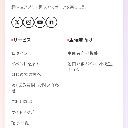
今までの実績
趣味友アプリ - 趣味やスポーツを楽しもう！
◆━━━━━━━━━━━━━━━━━━━◆
🎀 過去の業績 🎀
❶大企業直営のレストランフロアをほぼ貸し切り状態にして３００名以
上の街コンを開催しました
❷町の(1万名程度の小さな町)ボランティア団体からの依頼で１００名の
ＢＢＱ婚活を開催しました
サービス
主催者向け
※地元で有名なラジオ局にも応援頂きました
❸ハロウィン仮装パーティーでは５年連続で１００～２００名動員し地
ログイン
主催者向け機能
域一番の人気企画になりました
イベントを探す
動画で学ぶイベント運営
❹多い時では年間１万名のお客様にご参加頂きました
のコツ
はじめての方へ
🎀 どんな方が参加しているの？ 🎀
◆ご参加頂いている方の年齢◆
よくある質問・お問い合わ
凡そ、20代～30代の方が中心です。
せ
大学生の方や、50代・60代の方のご参加もありますので、比較的幅広い
ご利用料金
年齢層の方のご参加を頂いております。
サイトマップ
◆男性と女性との比率◆
日によって違いますが、平均すると凡そですが、
記事一覧
男性２：女性１というご参加の比率になっています。