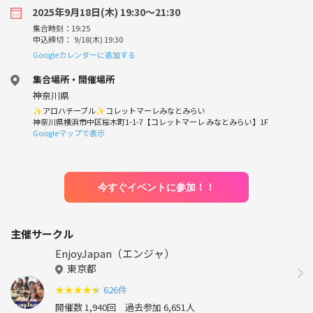
2025年9月18日(木) 19:30〜21:30
集合時刻：19:25
申込締切： 9/18(木) 19:30
Googleカレンダーに追加する
集合場所・開催場所
神奈川県
✨アロハテーブル✨コレットマーレみなとみらい
神奈川県横浜市中区桜木町1-1-7【コレットマーレ みなとみらい】1F
Googleマップで表示
今すぐイベントに参加！！
主催サークル
EnjoyJapan（エンジャ）
東京都
★
★
★
★
★
626件
開催数 1,940回
過去参加 6,651人