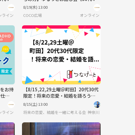
代限定》＠オンライン
8/19(水) 13:00
ンライン
COCO広場
オンライン
)をお持
【8/15,22,29土曜＠町田】20代30代
お仕事
限定！将来の恋愛・結婚を語ろうカ
＠オン
フェ会☕貸切＆おひとり様歓迎✨
8/15(土) 13:00
ンライン
将来の恋愛、結婚を一緒に考える会
神奈川