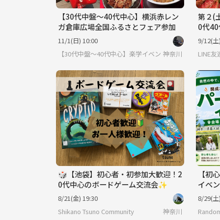
【30代中盤〜40代中心】横浜赤レン
第２(
ガ倉庫広場全国ふるさとフェア参加
0代4
アット
11/1(日) 10:00
9/12(土)
歓迎
【30代中盤〜40代中心】楽学イベント・勉強会コミュニ
神奈川
LIN
🎲【池袋】初心者・初参加大歓迎！2
【初心
0代中心のボードゲーム交流会✨
イベン
京都で
8/21(金) 19:30
8/29(土)
Shikano Tsuno Community
神奈川
Random