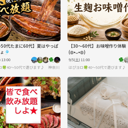
〜50代たまに60代】夏はやっぱ
【30〜60代】お味噌作り体験
ょ🎐
(⁠◍⁠•⁠ᴗ⁠•⁠◍⁠)
 13:00
9/5(土) 11:00
🍀40〜50代で遊びます♪
神奈川
はぴヨロ🍀40〜50代で遊びます♪