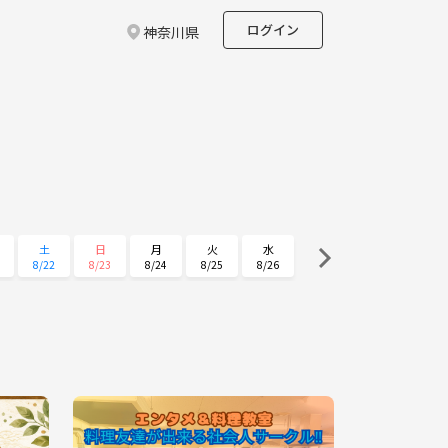
ログイン
神奈川県
土
日
月
火
水
8/22
8/23
8/24
8/25
8/26