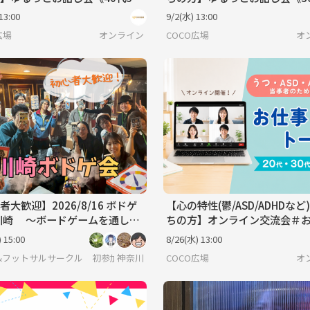
》＠オンライン
代限定》＠オンライン
13:00
9/2(水) 13:00
広場
オンライン
COCO広場
オ
者大歓迎】2026/8/16 ボドゲ
【心の特性(鬱/ASD/ADHDなど
n 川崎 〜ボードゲームを通して
ちの方】オンライン交流会＃
仲間を見つけよう😆〜
のお悩み編《20代30代限定》
 15:00
8/26(水) 13:00
ライン
&フットサルサークル 初参加・初心者大歓迎！-ぼーだーれす/ボーダーレス-
神奈川
COCO広場
オ