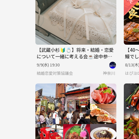
【武蔵小杉🔰💍】将来・結婚・恋愛
【40
について一緒に考える会☕️途中参加
鰻でし
可♪20代〜40代✨
9/9(水) 19:30
8/13(木)
結婚恋愛対策協議会
神奈川
はぴヨロ