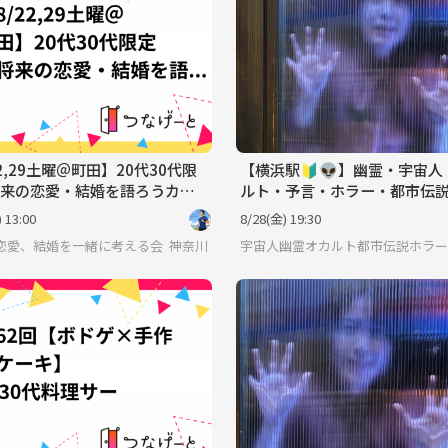
22,29土曜＠町田】20代30代限
【横浜駅🔰👽】幽霊・宇宙人
来の恋愛・結婚を語ろうカフ
ルト・予言・ホラー・都市伝説
☕貸切＆おひとり様歓迎✨
途中参加可♪
 13:00
8/28(金) 19:30
恋愛、結婚を一緒に考える会
神奈川
宇宙人幽霊オカルト都市伝説ホラー