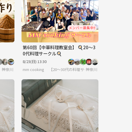
第60回【中華料理教室会】 🍳20〜3
0代料理サークル🍳
8/23(日) 13:30
神奈川
mm cooking 【20～30代の料理サークル】
神奈川