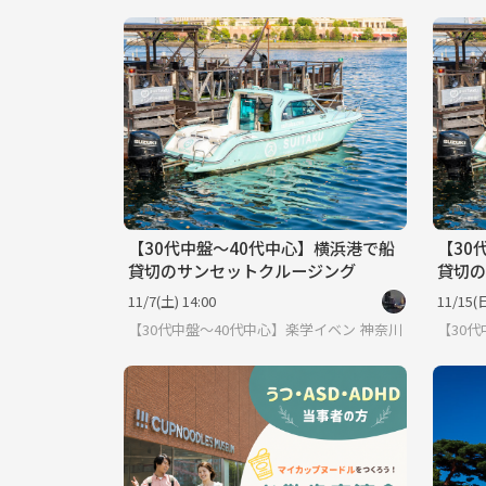
【30代中盤〜40代中心】横浜港で船
【30
貸切のサンセットクルージング
貸切の
11/7(土) 14:00
11/15(日
【30代中盤〜40代中心】楽学イベント・勉強会コミュニ
神奈川
【30