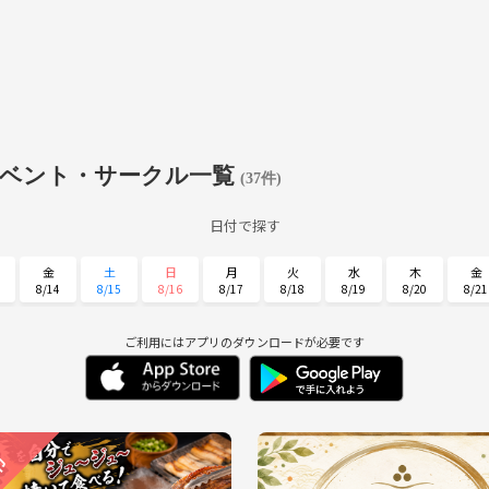
イベント・サークル一覧
(37件)
日付で探す
金
土
日
月
火
水
木
金
8/14
8/15
8/16
8/17
8/18
8/19
8/20
8/21
火
水
木
金
土
日
月
9/1
9/2
9/3
9/4
9/5
9/6
9/7
ご利用にはアプリのダウンロードが必要です