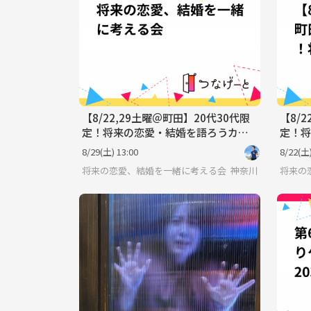
【8/22,29土曜＠町田】20代30代限
【8/
定！将来の恋愛・結婚を語ろうカフ
定！将
ェ会☕貸切＆おひとり様歓迎✨
ェ会
8/29(土) 13:00
8/22(土)
将来の恋愛、結婚を一緒に考える会
神奈川
将来の