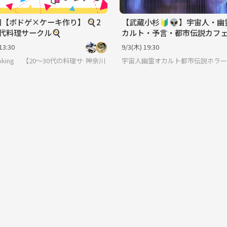
回【ボドゲ×ケーキ作り】 🍳2
【武蔵小杉🔰👽】宇宙人・幽
0代料理サークル🍳
カルト・予言・都市伝説カフェ
途中参加可♪
13:30
9/3(木) 19:30
ooking 【20～30代の料理サークル】
神奈川
宇宙人幽霊オカルト都市伝説ホラー