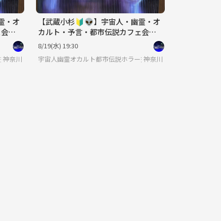
霊・オ
【武蔵小杉🔰👽】宇宙人・幽霊・オ
会☕️
カルト・予言・都市伝説カフェ会☕️
途中参加可♪
8/19(水) 19:30
交流会
神奈川
宇宙人幽霊オカルト都市伝説ホラー交流会
神奈川