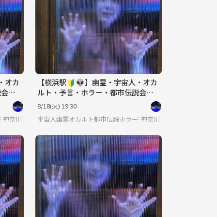
・オカ
【横浜駅🔰👽】幽霊・宇宙人・オカ
会☕️
ルト・予言・ホラー・都市伝説会☕️
途中参加可♪
8/18(火) 19:30
交流会
神奈川
宇宙人幽霊オカルト都市伝説ホラー交流会
神奈川