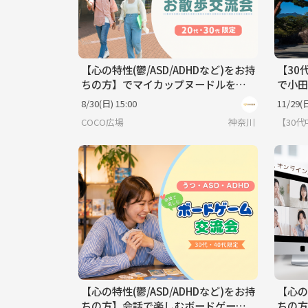
【心の特性(鬱/ASD/ADHDなど)をお持
【30
ちの方】でマイカップヌードルをつ
で小田
くろう！《20代30代限定》
旅行
8/30(日) 15:00
11/29(日
COCO広場
神奈川
【30
【心の特性(鬱/ASD/ADHDなど)をお持
【心の
ちの方】会話で楽しむボードゲーム
ちの方