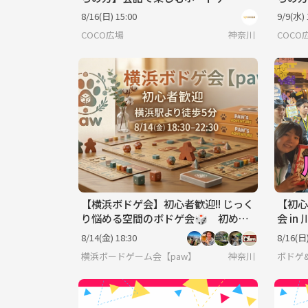
交流会《30代40代限定》
代限定
8/16(日) 15:00
9/9(水) 
COCO広場
神奈川
COCO
【横浜ボドゲ会】初心者歓迎!! じっく
【初心
り悩める空間のボドゲ会🎲 初めて
会 i
のステップアップに🦘
新しい
8/14(金) 18:30
8/16(日)
横浜ボードゲーム会【paw】
神奈川
ボドゲ