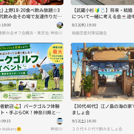
土) 上野18-20食べ飲み放題☆3
【武蔵小杉🔰💍】将来・結婚
0代飲み会その場で友達作りだよ
について一緒に考える会☕️途
ホームに初参加、一人参加大
可♪20代〜40代✨
 18:00
8/12(水) 19:30
ティ
E友達飲み会オフ会横浜・東京社会人サークル
神奈川
結婚恋愛対策協議会
者歓迎⛳️】パークゴルフ体験
【30代40代】江ノ島の海の家
ト・手ぶらOK！神奈川県と東
ましょ会
最高の環境！
 09:15
9/12(土) 16:30
 Walkers🤗
神奈川
３０代４０代で飲みましょ会