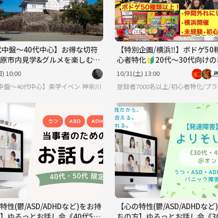
代中盤〜40代中心】お得な切符
【特別企画/横浜‼️】ボドゲ50
原市内見学&グルメを楽しむ小
心者特化🔰20代〜30代向け

ゲーム会
) 10:00
10/31(土) 13:00
代中盤〜40代中心】楽学イベント・勉強会コミュニティ
神奈川
登録者7000名以上/初心者特化/
特性(鬱/ASD/ADHDなど)をお持
【心の特性(鬱/ASD/ADHDなど
】ゆるっとお話し会《40代50
ちの方】ゆるっとお話し会《30