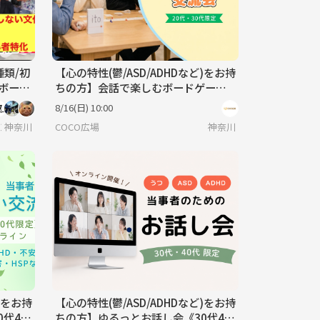
種類/初
【心の特性(鬱/ASD/ADHDなど)をお持
のボード
ちの方】会話で楽しむボードゲーム
交流会《20代30代限定》
8/16(日) 10:00
プランニングエージェント
神奈川
COCO広場
神奈川
)をお持
【心の特性(鬱/ASD/ADHDなど)をお持
代40
ちの方】ゆるっとお話し会《30代40