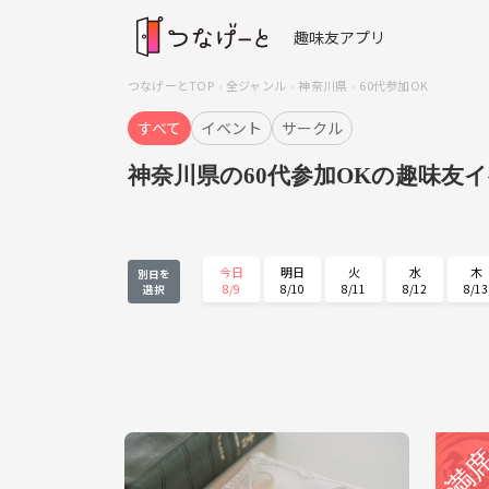
趣味友アプリ
つなげーとTOP
全ジャンル
神奈川県
60代参加OK
すべて
イベント
サークル
神奈川県の60代参加OKの趣味友
今日
明日
火
水
木
別日を
8/9
8/10
8/11
8/12
8/13
選択
木
金
土
日
月
8/27
8/28
8/29
8/30
8/31