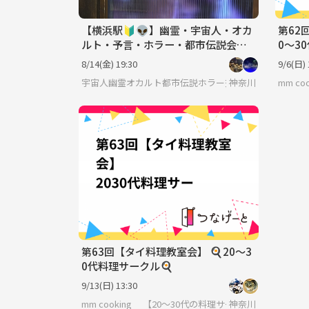
【横浜駅🔰👽】幽霊・宇宙人・オカ
第62
ルト・予言・ホラー・都市伝説会🍺
0〜3
☕️途中参加可♪
8/14(金) 19:30
9/6(日) 
宇宙人幽霊オカルト都市伝説ホラー交流会
神奈川
mm c
第63回【タイ料理教室会】 🍳20〜3
0代料理サークル🍳
9/13(日) 13:30
mm cooking 【20～30代の料理サークル】
神奈川