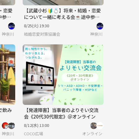
・恋愛
【武蔵小杉🔰💍】将来・結婚・恋愛
中参加
について一緒に考える会☕️途中参加
可♪20代〜40代✨
8/25(火) 19:30
神奈川
結婚恋愛対策協議会
神奈川
で飲み
【発達障害】当事者のよりそい交流
会《20代30代限定》＠オンライン
8/12(水) 13:00
神奈川
COCO広場
オンライン