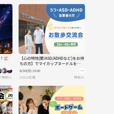
🏖️
【心の特性(鬱/ASD/ADHDなど)をお持
ちの方】でマイカップヌードルをつ
くろう！《30代40代限定》
8/30(日) 10:00
一人参加でも気軽に気楽に🐥
神奈川
COCO広場
神奈川