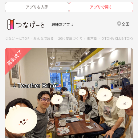
アプリを入手
アプリで開く
全国
趣味友アプリ
つなげーとTOP
みんなで語る
20代友達づくり
東京都
OTONA CLUB TO