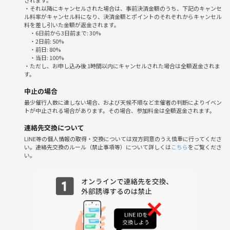
されます。
・それ以降にキャンセルされた場合は、事前決済金額のうち、下記のキャンセ
ル料率がキャンセル料になり、決済金額とポイントのそれぞれからキャンセル
料を差し引いた金額が返金されます。
・6日前から3日前まで: 30%
・2日前: 50%
・前日: 80%
・当日: 100%
・ただし、お申し込み後 1時間以内にキャンセルされた場合は全額返金されま
す。
中止の場合
最少催行人数に達しない場合、および天候不順など主催者の判断によりイベン
トが中止される場合があります。その場合、参加料金は全額返金されます。
連絡先交換について
LINE等の個人情報の取得・交換については双方同意のうえ慎重に行ってくださ
い。連絡先交換のルール（禁止事項等）について詳しくは
こちら
をご覧くださ
い。