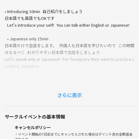
• Introducing 10min 自己紹介をしましょう
日本語でも英語でもOKです
Let’s introduce your self! You can talk either English or Japanese!
• Japanese only 15min
日本語だけで会話をします。 外国人も日本語を学びたいので この時間
はなるべく わかりやすい日本語で会話をしましょう
Let’s speak only in Japanese! For foreigners they want to practice s
peaking Japanese.
• English only 15min
その後は英語だけで会話をします。 日本人の英語学習者のために なる
べくナチュラルスピードで英語を話す練習をします。
さらに表示
Let’s speak only in English! For Japanese they want to practice spe
aking English.
サークルイベントの基本情報
Let’s try to have natural English and Japanese conversations!
キャンセルポリシー
・イベント開始の7日前までにキャンセルされた場合はポイント含め全額返金
《つなげーと上でのLINE IDの交換・聞き出す行為は禁止されています》