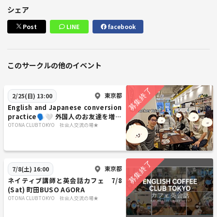
シェア
Post
LINE
facebook
このサークルの他のイベント
東京都
2/25(日) 13:00
English and Japanese conversion
practice🗣️🤍 外国人のお友達を増や
しませんか？
OTONA CLUB TOKYO 社会人交流の場★
東京都
7/8(土) 16:00
ネイティブ講師と英会話カフェ 7/8
(Sat) 町田BUSO AGORA
OTONA CLUB TOKYO 社会人交流の場★