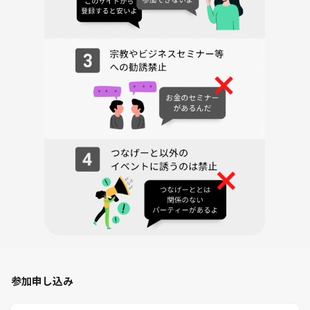
ed in the event.
The photo shows the event.
As we are recruiting through other media, Tsunageto is accepting the
first 3 applicants.
We expect 6 participants on the day of the event.
We strictly refuse solicit business purposes or network businesses. Y
ou will be asked to leave as soon as you are found indulging in it.
——– お問合せ ———⁣
TOEICマンツーマンレッスンも運営しております。
HP: https://japancafeeikaiwa.com/toeic_personalized/
参加申し込み