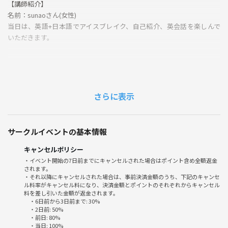
【講師紹介】
名前：sunaoさん(女性)
当日は、英語+日本語でアイスブレイク、自己紹介、英会話を楽しんで
いただきます。
【Date and time】
5分前に指定のカフェにて集合お願いします。
さらに表示
【Place】
新宿周辺のカフェ(後日お伝えします。)
サークルイベントの基本情報
キャンセルポリシー
【Charge・参加費】
・イベント開始の7日前までにキャンセルされた場合はポイント含め全額返金
されます。
☆1,500 yen + one order
・それ以降にキャンセルされた場合は、事前決済金額のうち、下記のキャンセ
カフェで行うのでワンオーダー制になります。
ル料率がキャンセル料になり、決済金額とポイントのそれぞれからキャンセル
料を差し引いた金額が返金されます。
イベント後個別会計にてお支払いください。
・6日前から3日前まで: 30%
・2日前: 50%
【参加人数】
・前日: 80%
・当日: 100%
一人一人が会話を楽しめるように、当日は5名の参加を想定していま