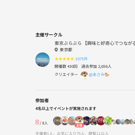
主催サークル
東京ぶらぶら 【興味と好奇心でつながる 
東京都
★
★
★
★
★
1075件
開催数 430回
過去参加 2,656人
クリエイター
@あさみ🐎
参加者
4名以上でイベントが実施されます
8
/ 8人
主催
主催者1人、お気に入り75人、閲覧1131人