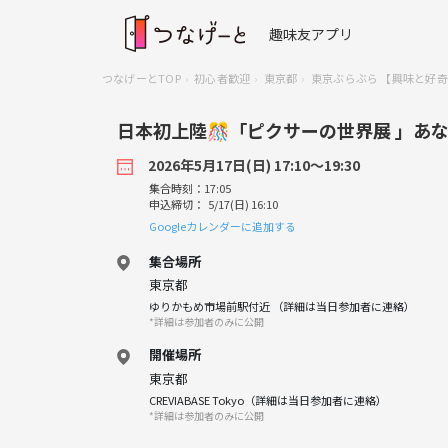
趣味友アプリ
つなげーとTOP
初心者歓迎
東京都
東京ぶらぶら 【興味と好奇心
日本初上陸🎊「ピクサーの世界展 」あ
2026年5月17日(日) 17:10〜19:30
集合時刻：17:05
申込締切： 5/17(日) 16:10
Googleカレンダーに追加する
集合場所
東京都
ゆりかもめ市場前駅付近 （詳細は当日参加者に連絡）
*詳細は参加者のみに公開
開催場所
東京都
CREVIABASE Tokyo（詳細は当日参加者に連絡）
*詳細は参加者のみに公開