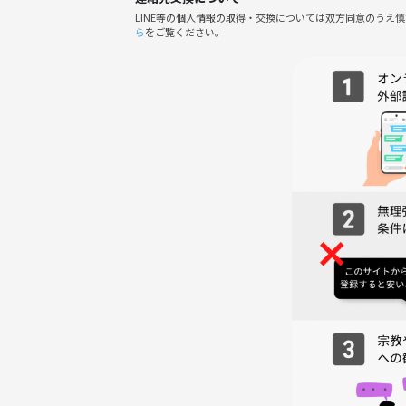
LINE等の個人情報の取得・交換については双方同意のうえ
ら
をご覧ください。
雨天決行です。なお、荒天の場合は前日までに判断
【当日のスケジュール】
①集合時間までに集合場所にお越しください。
②徒歩で会場に向かい（約3分）、ピクサー展を楽しみま
③おおよその時間になったらイベントは終了です。
※自由解散ですので、途中離脱OKです。ただその場
【写真について】
当日、参加者の写真を撮ることがあります。イベン
【注意事項とお願い】
- 当日の進行は、やむを得ない事情により予定と変
- 直前のキャンセルは、店舗への実費分をご負担いた