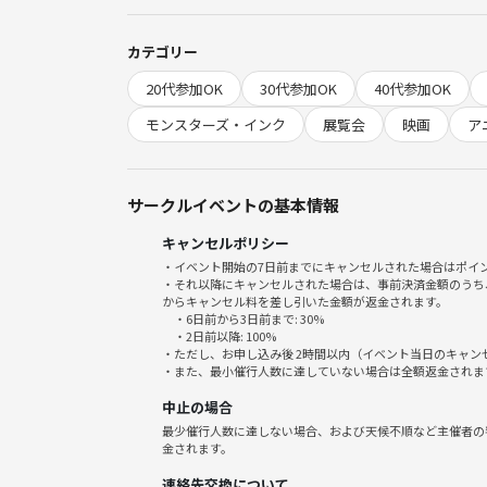
チケット代：5,785円。（チケット代 5,400円、シ
カテゴリー
当日、主催者に現金 or PayPayでお支払いください
20代参加OK
30代参加OK
40代参加OK
【キャンセル料について】
モンスターズ・インク
展覧会
映画
ア
主催者が全員分のチケットを事前購入している関係
いただけますと幸いです。
サークルイベントの基本情報
キャンセルポリシー
イベント開催日3日前〜前日のキャンセル⇨チケット
・イベント開始の7日前までにキャンセルされた場合はポイ
当日キャンセル⇨全額
・それ以降にキャンセルされた場合は、事前決済金額のうち
からキャンセル料を差し引いた金額が返金されます。
・6日前から3日前まで: 30%
キャンセルされた場合はPayPay等で請求させて
・2日前以降: 100%
・ただし、お申し込み後 2時間以内（イベント当日のキャ
・また、最小催行人数に達していない場合は全額返金されま
【持ち物】
中止の場合
特にありません。
最少催行人数に達しない場合、および天候不順など主催者の
金されます。
【雨天の場合は？】
連絡先交換について