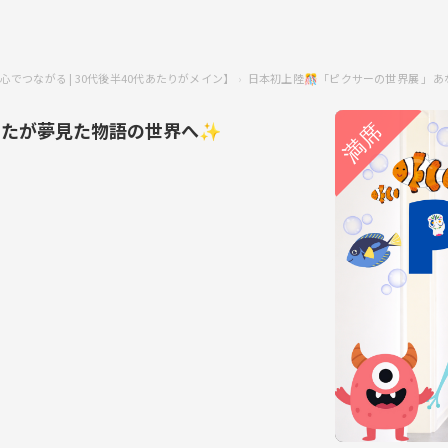
でつながる | 30代後半40代あたりがメイン】
日本初上陸🎊「ピクサーの世界展 」
なたが夢見た物語の世界へ✨