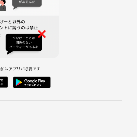
は、無理せずご参加をお控えください。
プライベートな活動などへの勧誘、相手が不快に感じるアプロー
い。
能性があるとサークルが判断した場合は、今後の参加をお断りす
らせください。必要に応じて運営内で共有し、再発防止に努めま
判断で参加をお断りすることがあります（攻撃的なプロフィール
ント参加者内でのみ公開します。苦手な方はお伝えください。
参加はアプリが必要です