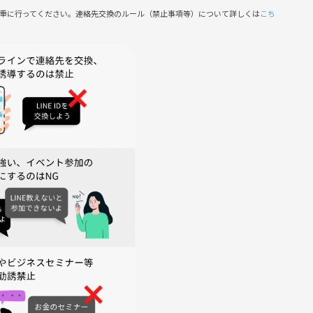
慎重に行ってください。連絡先交換のルール（禁止事項等）について詳しくは
こち
し、お知らせします。
す。(17:30入場回)
最寄駅にて解散とします。希望者で一緒にご飯に行きましょう♩
合はお手数ですが、一声おかけください。
ト参加者内でのみ公開します。苦手な方はお伝えください。
わることがあります。あらかじめご了承ください。
だく場合があります（PayPay等でのお支払い）。