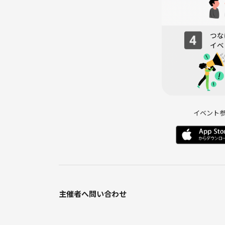
- 体調がすぐれない方や37.5℃以上の熱がある方
- ネットワークビジネスや宗教、自身のサークルや
チや発言（高圧的な態度、下ネタ）はおやめくださ
- 上記のような行為があった場合、また今後その可
ることがあります。
- 万が一迷惑行為を受けた場合は、主催者までお知
す。
- その他、過去の実施経験よりサークルオーナーの
など）。
- 当日、参加者の写真を撮ることがあります。イベ
イベント
主催者へ問い合わせ