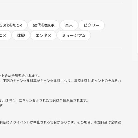
ステム利用料 220円、店頭発券手数料 165円）
。
50代参加OK
60代参加OK
東京
ピクサー
ニメ
体験
エンタメ
ミュージアム
で、以下のキャンセル料を設定させていただくこと、何卒ご理解
代の50%
ント含め全額返金されます。
、下記のキャンセル料率がキャンセル料になり、決済金額とポイントのそれぞれ
いただきますが、キャンセル分が埋まった場合はお支払い不要です。
ンセルは除く）にキャンセルされた場合は全額返金されます。
す
判断によりイベントが中止される場合があります。その場合、参加料金は全額返