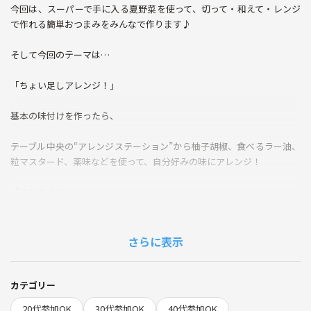
今回は、スーパーで手に入る夏野菜を使って、切って・和えて・レンジ
で作れる簡単おつまみをみんなで作ります♪
そして今回のテーマは…
「ちょい足しアレンジ！」
基本の味付けを作ったら、
テーブル中央の“アレンジステーション”から柚子胡椒、食べるラー油、
粒マスタード、薬味などを使って、自分好みの味にアレンジ！
「これも合う！」
「私はこっちが好き！」
さらに表示
そんな発見を楽しみながら、みんなでワイワイ食べましょう😊
難しい作業はなく、完成したものから気軽に楽しめます♪
カテゴリー
20代参加OK
30代参加OK
40代参加OK