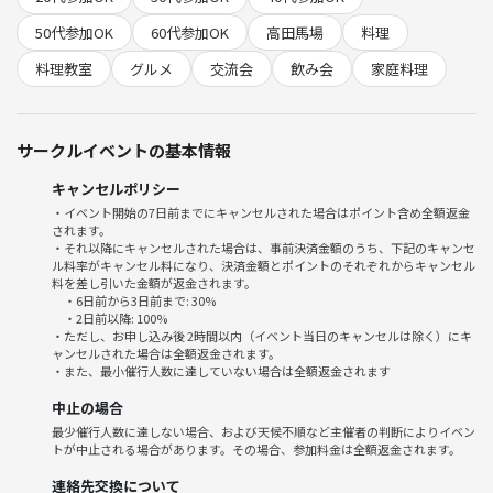
🍽予定メニュー
50代参加OK
60代参加OK
高田馬場
料理
・生ピーマンの肉味噌添え
料理教室
グルメ
交流会
飲み会
家庭料理
・トマトのブルスケッタ
・たたききゅうり
・アレンジ冷奴
サークルイベントの基本情報
・蒸し鶏
・蒸しなす
キャンセルポリシー
・あつあつポテトサラダ
・イベント開始の7日前までにキャンセルされた場合はポイント含め全額返金
・オクラのお浸し
されます。
・それ以降にキャンセルされた場合は、事前決済金額のうち、下記のキャンセ
ル料率がキャンセル料になり、決済金額とポイントのそれぞれからキャンセル
※食材の仕入れ状況により変更になる場合があります。
料を差し引いた金額が返金されます。
・6日前から3日前まで: 30%
「この組み合わせ、おいしい！」
・2日前以降: 100%
・ただし、お申し込み後 2時間以内（イベント当日のキャンセルは除く）にキ
ャンセルされた場合は全額返金されます。
そんなお気に入りの味を、一緒に見つけませんか？
・また、最小催行人数に達していない場合は全額返金されます
中止の場合
夏野菜を囲んで、ゆるっと楽しい時間を過ごしましょう♪
最少催行人数に達しない場合、および天候不順など主催者の判断によりイベン
トが中止される場合があります。その場合、参加料金は全額返金されます。
【参加費】
連絡先交換について