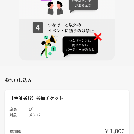
雨天決行です。荒天の場合は前日までに判断し、お知らせいたします。
【当日のスケジュール】
18:30レンタルスペースへ直接お越しください。会場は18:00〜主催が会
場準備をしていますので、少し前倒しても大丈夫です。
自己紹介後、簡単に主旨説明をします。
自由にアレンジして食べて楽しんでください！
退室の30分前になりましたら、片付けを始めます。ご協力をお願いしま
す。
時間になりましたら解散です。
参加申し込み
※途中離脱OKです。ただその場合はお手数ですが、一声おかけくださ
い。
【主催者枠】参加チケット
【写真について】
定員
1名
対象
メンバー
当日、参加者の写真を撮ることがあります。イベント参加者内でのみ公
開します。苦手な方はお伝えください。
￥1,000
参加料