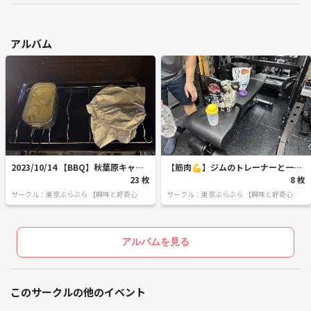
アルバム
2023/10/14 【BBQ】秋葉原キャン
【筋肉💪】ジムのトレーナーと一緒
プ練習場でバーベキュー体験
23 枚
に筋トレ＆プロテイン交流（上半
8 枚
身）
サークル：東京ぶらぶら 【興味と好奇心で
サークル：東京ぶらぶら 【興味と好奇心で
つながる | 30代後半40代あたりがメイン】
つながる | 30代後半40代あたりがメイン】
アルバムを見る
このサークルの他のイベント