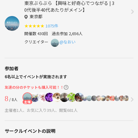
東京ぶらぶら 【興味と好奇心でつながる | 3
0代後半40代あたりがメイン】
東京都
★
★
★
★
★
1075件
開催数 430回
過去参加 2,656人
クリエイター
@なおい
参加者
6名以上でイベントが実施されます
友達の分のチケットも購入可能！！
8
/ 8人
主催
主催者1人、お気に入り39人、閲覧681人
サークルイベントの説明