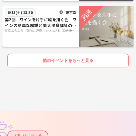
東京都
6/13(土) 13:30
第2回 ワインを片手に絵を描く会 ワ
インの簡単な解説と美大出身講師のア
ドバイスも
東京ぶらぶら 【興味と好奇心でつながる | 30代後半
40代あたりがメイン】
他のイベントをもっと見る
✧
✦
さあ、はじめよう