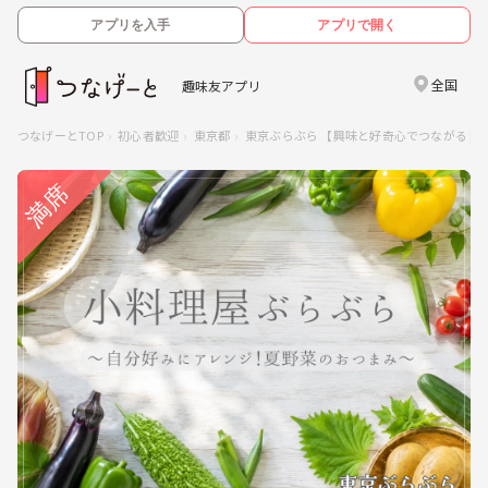
アプリを入手
アプリで開く
全国
趣味友アプリ
つなげーとTOP
初心者歓迎
東京都
東京ぶらぶら 【興味と好奇心でつながる | 