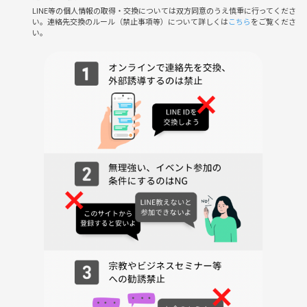
LINE等の個人情報の取得・交換については双方同意のうえ慎重に行ってくださ
企画・運営費、食材・備品代:2,000円
い。連絡先交換のルール（禁止事項等）について詳しくは
こちら
をご覧くださ
い。
レンタルルーム代（¥5,280）を参加人数で割り勘にさせていただきま
す。
こちらは当日、現金またはPayPayでお支払いください。
※当日キャンセルの場合、レンタルルーム代もPayPayなどで請求させ
ていただきます。
【持ち物】
お好きな飲み物をお持ちください。
お酒でも、ノンアルコールでも、お茶やジュースでもOK！
ご自宅に眠っている調味料やおすすめの調味料があれば、ぜひお持ちく
ださい🤗
※調味料の持ち込みは任意です。
【雨の場合は？】