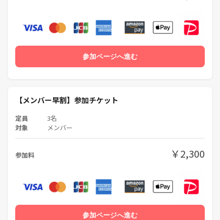
【注意事項とお願い】
- 当日の進行は、やむを得ない事情により予定と変わることがありま
す。あらかじめご了承ください。
- 直前のキャンセルは、店舗への実費分をご負担いただく場合がありま
参加ページへ進む
す（PayPay等でのお支払い）。
- 体調がすぐれない方や37.5℃以上の熱がある方は、無理せずご参加を
お控えください。
- ネットワークビジネスや宗教、自身のサークルやプライベートな活動
【メンバー早割】参加チケット
などへの勧誘、相手が不快に感じるアプローチや発言（高圧的な態度、
定員
3名
下ネタ）はおやめください。
対象
メンバー
- 上記のような行為があった場合、また今後その可能性があるとサーク
ルが判断した場合は、今後の参加をお断りすることがあります。
￥2,300
- 万が一迷惑行為を受けた場合は、主催者までお知らせください。必要
参加料
に応じて運営内で共有し、再発防止に努めます。
- その他、過去の実施経験よりサークルオーナーの判断で参加をお断り
することがあります（攻撃的なプロフィールなど）。
- 当日、参加者の写真を撮ることがあります。イベント参加者内でのみ
公開します。苦手な方はお伝えください。
参加ページへ進む