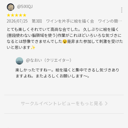
@
5IXlQJ
★
★
★
★
★
2026/07/25
第3回 ワインを片手に絵を描く会 ワインの簡単な解説と美大出身講師のアドバイスもに参加
とても楽しくそれでいて高尚な会でした。 久しぶりに絵を描く
(普段使わない脳領域を使う)作業がこれほどいろいろな気づきに
なるとは想像できませんでした😵是非また参加して刺激を受けた
いと思います✨
@
なおい
（クリエイター）
楽しかったですねー。絵を描くと集中できるし気づきあり
ますよね。またよろしくお願いします〜。
サークルイベントレビューをもっと見る