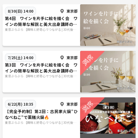
東京都
8/30(日) 14:00
第4回 ワインを片手に絵を描く会 ワ
インの簡単な解説と美大出身講師のア
ドバイスも
東京ぶらぶら 【興味と好奇心でつながる | 30代後半
40代あたりがメイン】
東京都
7/25(土) 14:00
第3回 ワインを片手に絵を描く会 ワ
インの簡単な解説と美大出身講師のア
ドバイスも
東京ぶらぶら 【興味と好奇心でつながる | 30代後半
40代あたりがメイン】
東京都
6/22(月) 18:35
【完全予約制】第2回：古民家火鍋”ひ
なべねこ”で薬膳火鍋🔥
東京ぶらぶら 【興味と好奇心でつながる | 30代後半
40代あたりがメイン】