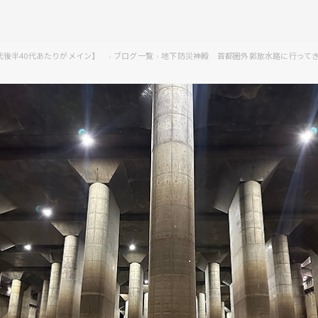
0代後半40代あたりがメイン】
ブログ一覧
地下防災神殿 首都圏外郭放水路に行って