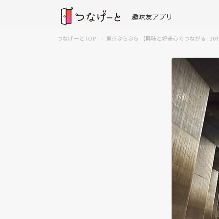
趣味友アプリ
つなげーとTOP
東京ぶらぶら 【興味と好奇心でつながる | 3