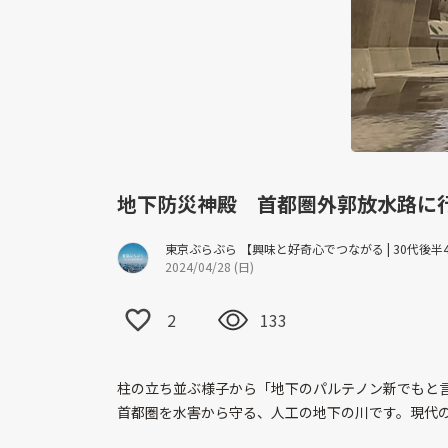
地下防災神殿 首都圏外郭放水路に
東京ぶらぶら 【興味と好奇心でつながる | 30代後
2024/04/28 (日)
2
133
柱の立ち並ぶ様子から「地下のパルテノン新でもと
首都圏を水害から守る、人工の地下の川です。現代