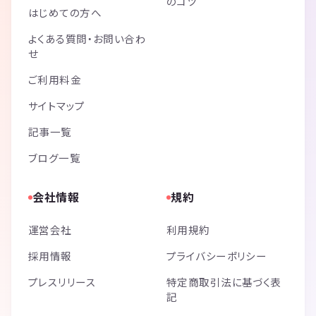
のコツ
はじめての方へ
よくある質問・お問い合わ
せ
ご利用料金
サイトマップ
記事一覧
ブログ一覧
会社情報
規約
運営会社
利用規約
採用情報
プライバシーポリシー
プレスリリース
特定商取引法に基づく表
記