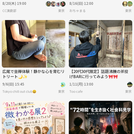
8/20(木) 19:00
8/16(日) 12:00
CC演劇部
東京
おちゃまる
東京
広尾で坐禅体験！静かな心を育むリ
【20代30代限定】話題沸騰の斧投
トリート🌙✨
げBARに行ってみよう🎀🎀
9/6(日) 15:45
1/11(月) 13:00
Tokyo chill out club😀
東京
Too cafe
東京