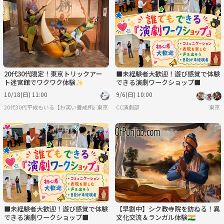
20代30代限定！東京トリックアー
■未経験者大歓迎！遊び感覚で体験
ト迷宮館でワクワク体験✨
できる演劇ワークショップ■
10/18(日) 11:00
9/6(日) 10:00
20代30代平成もいる【お笑い養成所出身】参加しやすさ重視&しゃべりたい😊⭐️行きた
東京
CC演劇部
東京
■未経験者大歓迎！遊び感覚で体験
【早割中】シク教寺院を訪ねる！異
できる演劇ワークショップ■
文化交流＆ランガル体験🇮🇳