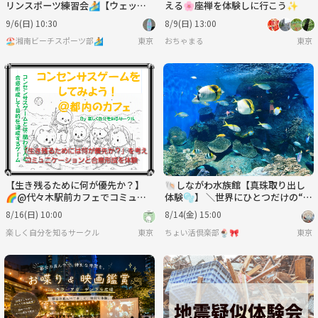
リンスポーツ練習会🏄【ウェット
える🌸座禅を体験しに行こう✨
スーツ貸出あり】
9/6(日) 10:30
8/9(日) 13:00
🏖️湘南ビーチスポーツ部🏄
東京
おちゃまる
東京
【生き残るために何が優先か？】
🐚しながわ水族館【真珠取り出し
🌈@代々木駅前カフェでコミュニ
体験🫧】 ＼世界にひとつだけの“本
ケーションと合意形成を体験しよ
物の真珠”を取り出してみません
8/16(日) 10:00
8/14(金) 15:00
う！
か？／
楽しく自分を知るサークル
東京
ちょい活倶楽部🍨🎀
東京