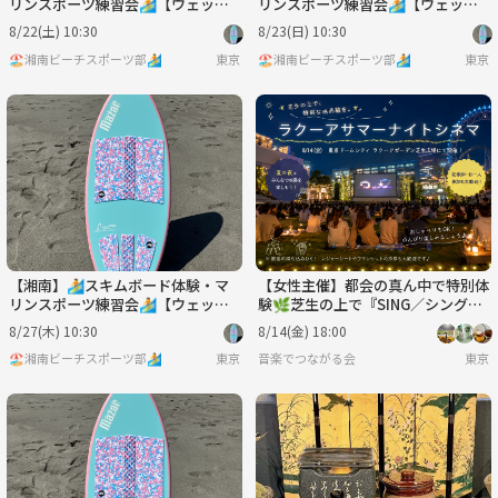
リンスポーツ練習会🏄【ウェット
リンスポーツ練習会🏄【ウェット
スーツ貸出あり】
スーツ貸出あり】
8/22(土) 10:30
8/23(日) 10:30
🏖️湘南ビーチスポーツ部🏄
東京
🏖️湘南ビーチスポーツ部🏄
東京
【湘南】🏄スキムボード体験・マ
【女性主催】都会の真ん中で特別体
リンスポーツ練習会🏄【ウェット
験🌿‬芝生の上で『SING／シング』
スーツ貸出あり】
を観よう！🍿✨
8/27(木) 10:30
8/14(金) 18:00
🏖️湘南ビーチスポーツ部🏄
東京
音楽でつながる会
東京