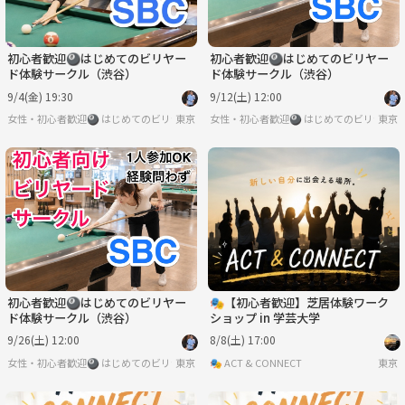
初心者歓迎🎱はじめてのビリヤー
初心者歓迎🎱はじめてのビリヤー
ド体験サークル（渋谷）
ド体験サークル（渋谷）
9/4(金) 19:30
9/12(土) 12:00
女性・初心者歓迎🎱 はじめてのビリヤード体験サークル（渋谷）
東京
女性・初心者歓迎🎱 はじめてのビリヤー
東京
初心者歓迎🎱はじめてのビリヤー
🎭【初心者歓迎】芝居体験ワーク
ド体験サークル（渋谷）
ショップ in 学芸大学
9/26(土) 12:00
8/8(土) 17:00
女性・初心者歓迎🎱 はじめてのビリヤード体験サークル（渋谷）
東京
🎭 ACT & CONNECT
東京