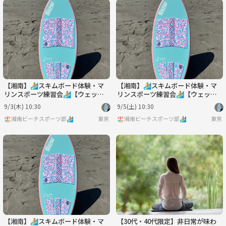
【湘南】🏄スキムボード体験・マ
【湘南】🏄スキムボード体験・マ
リンスポーツ練習会🏄【ウェット
リンスポーツ練習会🏄【ウェット
スーツ貸出あり】
スーツ貸出あり】
9/3(木) 10:30
9/5(土) 10:30
🏖️湘南ビーチスポーツ部🏄
東京
🏖️湘南ビーチスポーツ部🏄
東京
【湘南】🏄スキムボード体験・マ
【30代・40代限定】非日常が味わ