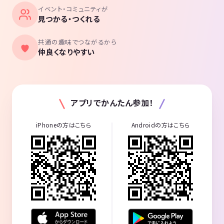
イベント・コミュニティが
見つかる・つくれる
共通の趣味でつながるから
仲良くなりやすい
アプリでかんたん参加！
iPhoneの方はこちら
Androidの方はこちら