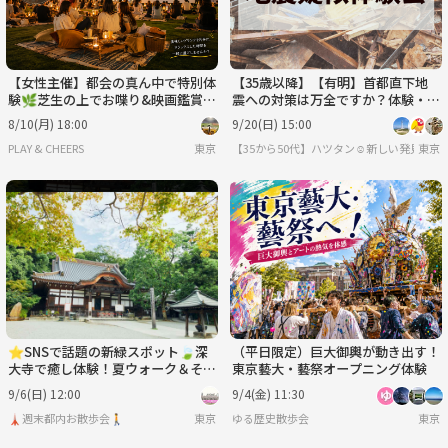
【女性主催】都会の真ん中で特別体
【35歳以降】【有明】首都直下地
験🌿‬芝生の上でお喋り&映画鑑賞
震への対策は万全ですか？体験・勉
🍿✨️
強会【女性主催】
8/10(月) 18:00
9/20(日) 15:00
PLAY & CHEERS
東京
【35から50代】ハツタン☺️新しい発見探索
東京
⭐️SNSで話題の新緑スポット🍃深
（平日限定）巨大御輿が動き出す！
大寺で癒し体験！夏ウォーク＆そば
東京藝大・藝祭オープニング体験
イベント
9/6(日) 12:00
9/4(金) 11:30
🗼週末都内お散歩会🚶
東京
ゆる歴史散歩会
東京