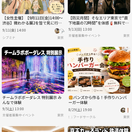
【女性主催】【9月11日(金)14:00～
【防災月間】そなエリア東京で“直
渋谷】微わかる展2を皆で見に行き
下地震の72時間”を体感🧯無料で学
微妙さを共有しよう
べる社会科見学
9/13(日) 13:00
9/11(金) 14:00
主催者募集中イベント
東京
シブミナ
東京
チームラボボーダレス 特別展示 み
🍔バンズから作る！手作りハンバ
んなで体験
ーガー体験
9/5(土) 13:00
8/29(土) 19:00
主催者募集中イベント
東京
🍽️ フードサークル
東京