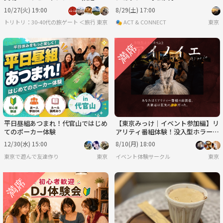
10/27(火) 19:00
8/29(土) 17:00
トリトリ：30-40代の旅ゲート ＜旅行・世界のグルメ・謎解き・新たな体験＞
東京
🎭 ACT & CONNECT
東京
平日昼組あつまれ！代官山ではじめ
【東京みっけ｜イベント参加編】リ
てのポーカー体験
アリティ番組体験！没入型ホラー
『アイノイエ』に参加しよう！
12/30(水) 15:00
8/10(月) 18:00
東京で遊んで友達作り
東京
イベント体験サークル
東京