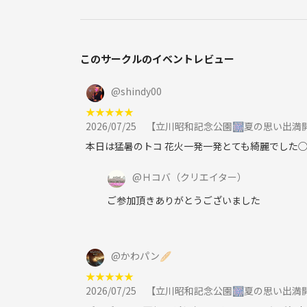
このサークルのイベントレビュー
@
shindy00
★
★
★
★
★
2026/07/25
【立川昭和記念公園🎆夏の思い出満
本日は猛暑のトコ 花火一発一発とても綺麗でした◯ 
@
Ｈコバ
（クリエイター）
ご参加頂きありがとうございました
@
かわパン🥖
★
★
★
★
★
2026/07/25
【立川昭和記念公園🎆夏の思い出満