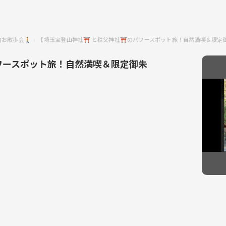
内お散歩会🚶
【埼玉宝登山神社⛩️ と秩父神社⛩️のパワースポット旅！自然満喫＆限
パワースポット旅！自然満喫＆限定御朱