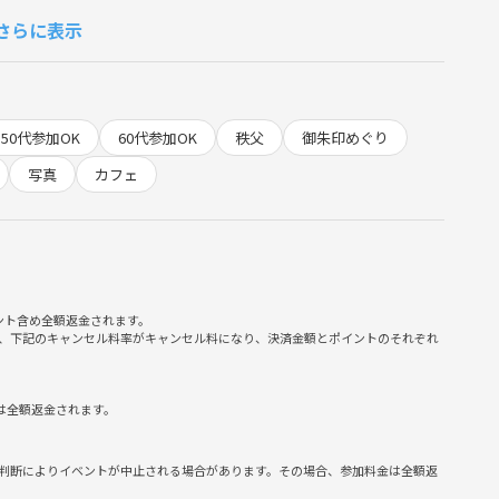
さらに表示
ワーチャージ
し相手が増える
50代参加OK
60代参加OK
秩父
御朱印めぐり
映えもばっちり📷
写真
カフェ
駅から徒歩15分 宝登山神社⛩️散策
徒歩で長瀞の博物館
ント含め全額返金されます。
ど
、下記のキャンセル料率がキャンセル料になり、決済金額とポイントのそれぞれ
秩父駅 秩父鉄道
社⛩️散策
は全額返金されます。
で徒歩 西武秩父駅で解散
産物があります
判断によりイベントが中止される場合があります。その場合、参加料金は全額返