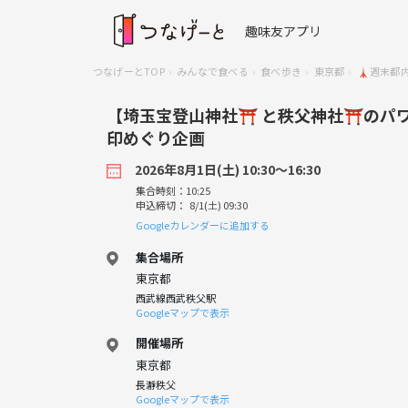
趣味友アプリ
つなげーとTOP
みんなで食べる
食べ歩き
東京都
🗼週末都
【埼玉宝登山神社⛩️ と秩父神社⛩️の
印めぐり企画
2026年8月1日(土) 10:30〜16:30
集合時刻：10:25
申込締切： 8/1(土) 09:30
Googleカレンダーに追加する
集合場所
東京都
西武線西武秩父駅
Googleマップで表示
開催場所
東京都
長瀞秩父
Googleマップで表示