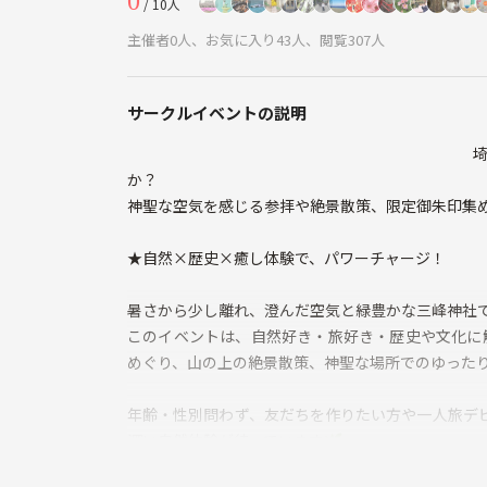
0
/ 10人
主催者0人、お気に入り43人、閲覧307人
サークルイベントの説明
埼玉県秩父と長瀞にある、神
か？
神聖な空気を感じる参拝や絶景散策、限定御朱印集
★自然×歴史×癒し体験で、パワーチャージ！
暑さから少し離れ、澄んだ空気と緑豊かな三峰神社
このイベントは、自然好き・旅好き・歴史や文化に
めぐり、山の上の絶景散策、神聖な場所でのゆった
年齢・性別問わず、友だちを作りたい方や一人旅デ
深い自然体験が待っています🌿