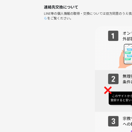
・初参加＆おひとり参加の方も、あたたかく迎えるア
連絡先交換について
・静かな環境でじっくり語れるので「ゆっくり仲良
LINE等の個人情報の取得・交換については双方同意のうえ
・スタッフも一緒に場を盛り上げるので、イベント
ら
をご覧ください。
・旅好き・神社好き・新しい友人が欲しい方にメリ
⚠️注意事項⚠️
下記の行為はご遠慮ください。
・勧誘・営業・告知・引き抜き・しつこいナンパ・
・過度なナンパ行為や迷惑行為
・開催内容や風景写真、動画のSNS等への無許可投
サークルやイベントの輪を乱す行動をする方、運営
わしくないと判断した方は、参加をお断りする場合
夏の三峰神社で心も身体も癒されませんか？自然の
を心よりお待ちしています⛩️✨