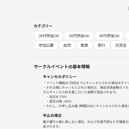
●数字で分かる参加メリット
1.
2. “関東屈指のパワースポット”で心身リセット＆パ
3. 希少な季節限定御朱印もゲットできる貴重な機会
カテゴリー
4. 同じ興味を持つ仲間との交流で、地元の友達や話
20代参加OK
30代参加OK
40代参加OK
5. 写真好きにも嬉しい絶景スポットが満載で、SNS
寺社仏閣
自然
散策
旅行
交流会
◆当日の流れ
・10時10分西武秩父駅集合、自己紹介
御花畑駅から長瀞駅秩父鉄道 長瀞
サークルイベントの基本情報
散策あとお昼タイム🍙
キャンセルポリシー
長瀞岩畳散策 
・イベント開始の7日前までにキャンセルされた場合はポイ
へ行きます 入館料200円ほ
・それ以降にキャンセルされた場合は、事前決済金額のうち
上長瀞駅から
からキャンセル料を差し引いた金額が返金されます。
・当日まで0%
秩父神
・翌日以降: 100%
秩父でカフェタイム☕️
・ただし、お申し込み後 1時間以内にキャンセルされた場合
秩父から西武秩父ま
中止の場合
西武秩父には祭りの湯というお土
最少催行人数に達しない場合、および天候不順など主催者の
🌱サークルの雰囲気
金されます。