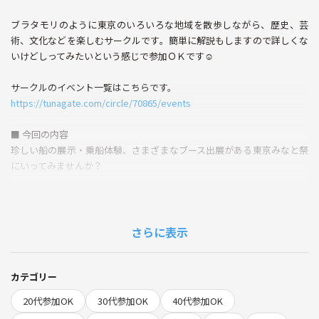
ブラタモリのように東京のいろいろな地域を散歩しながら、歴史、芸
術、文化などを楽しむサークルです。簡単に解説もしますので詳しくな
いけどしってみたいという感じで参加ＯＫです☺
サークルのイベント一覧はこちらです。
https://tunagate.com/circle/70865/events
■ 今回の内容
珍しい船の展示・乗船体験、さまざまなブース出展がある東京みなと祭
にいってみませんか？
第77回 東京みなと祭 ＜東京国際クルーズターミナル＞
https://www.tokyo-odaiba.net/event_lerning/minato_fes_2026/
さらに表示
（案内）
参加型・体験型のコンテンツで東京港の役割や魅力を知ろう。東京港は
1941年 (昭和16年) 5月20日に国際貿易港として開港しました。「東京み
カテゴリー
なと祭」はこの開港記念日を祝して行われるイベントです。毎年、東京
20代参加OK
30代参加OK
40代参加OK
港の役割や魅力を伝えるイベントとして、参加型・体験型のコンテンツ