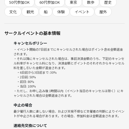
を企画しています。
50代参加OK
60代参加OK
東京
散歩
歴史
文化
観光
船
体験
イベント
屋外
珍しい船の一般公開
https://minato77.com/ship/
※14:30頃に到着しますが終了が早まる可能性があるとのことで乗れる
サークルイベントの基本情報
保証はありません。
キャンセルポリシー
※今回は会場全体をぶらぶらしながら雰囲気を楽しむのが目的です。目
・イベント開始の7日前までにキャンセルされた場合はポイント含め全額返金
当てのコンテンツがある場合は個別で行くことをお勧めします。
されます。
・それ以降にキャンセルされた場合は、事前決済金額のうち、下記のキャンセ
ル料率がキャンセル料になり、決済金額とポイントのそれぞれからキャンセル
■ 下記ご了承の上お申し込みください
料を差し引いた金額が返金されます。
※ポイントバックはイベント終了後2日以内に行われます。完了したら
・6日前から3日前まで: 30%
ダイレクトメッセージで通知がきます。確認できない場合はお手数です
・2日前: 50%
・前日: 80%
がなかまつまでご連絡ください。
・当日: 100%
※開始の6時間前の時点で最少催行人数を下回っている場合は中止とな
・ただし、お申し込み後 1時間以内（イベント当日のキャンセルは除く）にキ
ャンセルされた場合は全額返金されます。
ります。その場合は全額返金されます。場合によってはもっと早く判断
することがあります。
中止の場合
※キャンセルの場合はメッセージではなくイベントのチケット選択画面
最少催行人数に達しない場合、および天候不順など主催者の判断によりイベン
でしてください。
トが中止される場合があります。その場合、参加料金は全額返金されます。
※適宜イベントの様子を撮影いたします。
連絡先交換について
※営業、勧誘、迷惑行為がある場合はつなげーとに報告の上、今後のイ