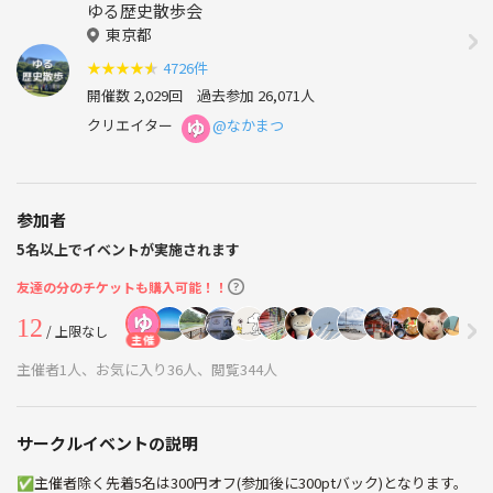
ゆる歴史散歩会
東京都
★
★
★
★
★
4726件
開催数 2,029回
過去参加 26,071人
クリエイター
@なかまつ
参加者
5名以上でイベントが実施されます
友達の分のチケットも購入可能！！
12
/ 上限なし
主催
主催者1人、お気に入り36人、閲覧344人
サークルイベントの説明
✅主催者除く先着5名は300円オフ(参加後に300ptバック)となります。