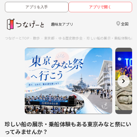
アプリを入手
アプリで開く
全国
趣味友アプリ
つなげーとTOP
散歩
東京都
ゆる歴史散歩会
珍しい船の展示・乗船体験もあ
珍しい船の展示・乗船体験もある東京みなと祭にい
ってみませんか？