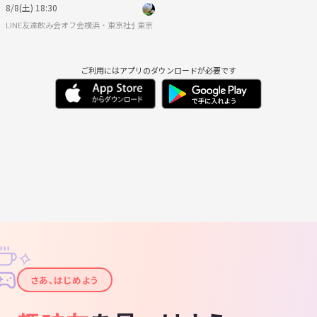
食べ飲み放題社会人中心
8/8(土) 18:30
LINE友達飲み会オフ会横浜・東京社会人サークル
東京
ご利用にはアプリのダウンロードが必要です
✧
✦
さあ、はじめよう