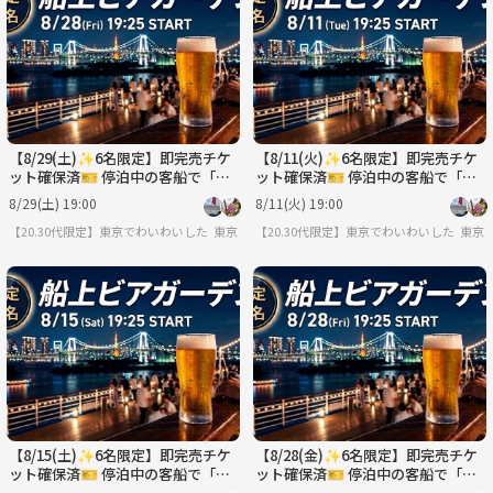
月
火
水
木
金
土
8/31
9/1
9/2
9/3
9/4
9/5
【8/29(土)✨6名限定】即完売チケ
【8/11(火)✨6名限定】即完売チケ
ット確保済🎫 停泊中の客船で「船
ット確保済🎫 停泊中の客船で「船
上ビアガーデン」を満喫しません
上ビアガーデン」を満喫しません
8/29(土) 19:00
8/11(火) 19:00
か？🍻
か？🍻
【20.30代限定】東京でわいわいしたいコミュニティ
東京
【20.30代限定】東京でわいわいしたいコ
東京
【8/15(土)✨6名限定】即完売チケ
【8/28(金)✨6名限定】即完売チケ
ット確保済🎫 停泊中の客船で「船
ット確保済🎫 停泊中の客船で「船
上ビアガーデン」を満喫しません
上ビアガーデン」を満喫しません