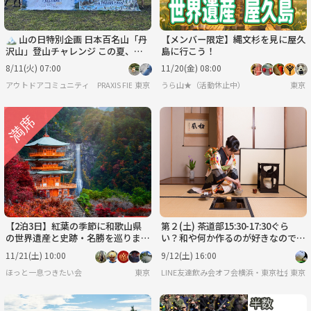
🏔️ 山の日特別企画 日本百名山「丹
【メンバー限定】縄文杉を見に屋久
沢山」登山チャレンジ この夏、山
島に行こう！
の日に百名山へ。
8/11(火) 07:00
11/20(金) 08:00
アウトドアコミュニティ PRAXIS FIELD
東京
うら山★（活動休止中）
東京
【2泊3日】紅葉の季節に和歌山県
第２(土) 茶道部15:30-17:30ぐら
の世界遺産と史跡・名勝を巡ります
い？和や何か作るのが好きなのでも
♪
です一人参加も安心・和の心いかが
11/21(土) 10:00
9/12(土) 16:00
ですか？
ほっと一息つきたい会
東京
LINE友達飲み会オフ会横浜・東京社会人サ
東京