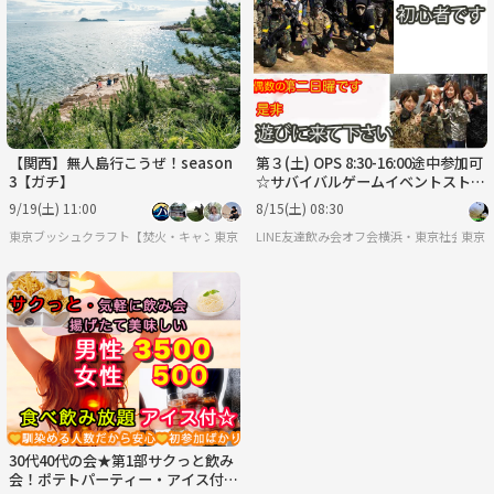
【関西】無人島行こうぜ！season
第３(土) OPS 8:30-16:00途中参加可
3【ガチ】
☆サバイバルゲームイベントストレ
ス解消～勿論運動にもなります
9/19(土) 11:00
8/15(土) 08:30
東京ブッシュクラフト【焚火・キャンプ・サバイバル】
東京
LINE友達飲み会オフ会横浜・東京社会人サ
東京
30代40代の会★第1部サクっと飲み
会！ポテトパーティー・アイス付！