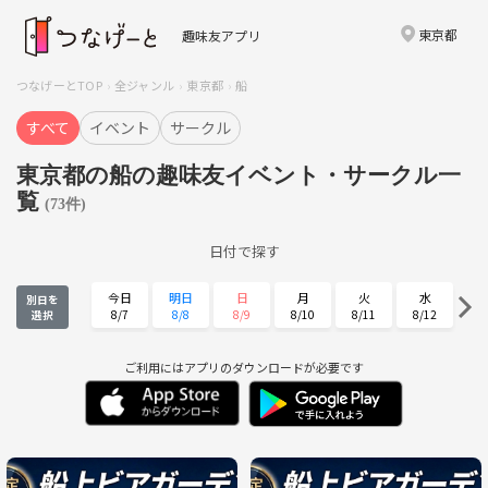
東京都
趣味友アプリ
つなげーとTOP
全ジャンル
東京都
船
すべて
イベント
サークル
東京都の船の趣味友イベント・サークル一
覧
(73件)
日付で探す
今日
明日
日
月
火
水
別日を
8/7
8/8
8/9
8/10
8/11
8/12
選択
木
金
土
日
月
火
8/13
8/14
8/15
8/16
8/17
8/18
ご利用にはアプリのダウンロードが必要です
水
木
金
土
日
月
8/19
8/20
8/21
8/22
8/23
8/24
火
水
木
金
土
日
8/25
8/26
8/27
8/28
8/29
8/30