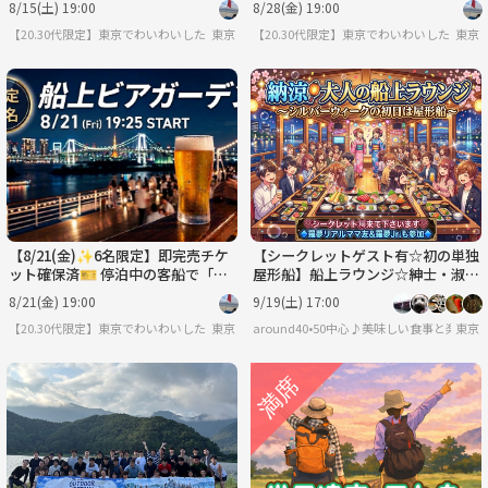
8/15(土) 19:00
8/28(金) 19:00
か？🍻
か？🍻
【20.30代限定】東京でわいわいしたいコミュニティ
東京
【20.30代限定】東京でわいわいしたいコ
東京
【8/21(金)✨6名限定】即完売チケ
【シークレットゲスト有☆初の単独
ット確保済🎫 停泊中の客船で「船
屋形船】船上ラウンジ☆紳士・淑女
上ビアガーデン」を満喫しません
な大人たちの為のシルバーウイーク
8/21(金) 19:00
9/19(土) 17:00
か？🍻
初日の納涼屋形船
【20.30代限定】東京でわいわいしたいコミュニティ
東京
around40•50中心♪美味しい食事と楽し
東京