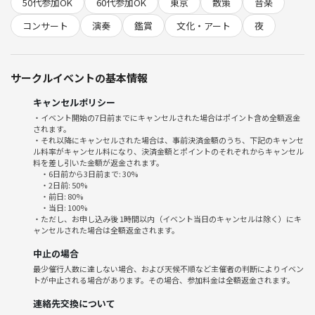
ョップ、レストランフロア、夜の八重洲らしい都会的な空気も楽しめま
50代参加OK
60代参加OK
東京
散策
音楽
す。
コンサート
演奏
鑑賞
文化・アート
夜
音楽が好きな方、仕事帰りに少し文化的な時間を過ごしたい方、東京駅
周辺の新しいスポットを歩いてみたい方におすすめです✨
サークルイベントの基本情報
東京音楽大学の学生による演奏会「YAESU MUSIC STREET」の案内ペー
ジ
キャンセルポリシー
https://www.yaesu.tokyo-midtown.com/news-topics/detail/2967480
・イベント開始の7日前までにキャンセルされた場合はポイント含め全額返金
入場無料
されます。
・それ以降にキャンセルされた場合は、事前決済金額のうち、下記のキャンセ
ル料率がキャンセル料になり、決済金額とポイントのそれぞれからキャンセル
■ 流れ
料を差し引いた金額が返金されます。
①集合、自己紹介
・6日前から3日前まで: 30%
②コンサート鑑賞(～18:50）
・2日前: 50%
・前日: 80%
③(19:00～)八重洲散策
・当日: 100%
④時間になったら終了
・ただし、お申し込み後 1時間以内（イベント当日のキャンセルは除く）にキ
ャンセルされた場合は全額返金されます。
※間に合わない人も多いと思うので、集合時間を18:30にしています
中止の場合
が、コンサートは18時からやっています。早く来れる方は早く集まりま
最少催行人数に達しない場合、および天候不順など主催者の判断によりイベン
しょう！
トが中止される場合があります。その場合、参加料金は全額返金されます。
※コンサート中、合流が難しい場合は各自鑑賞し、そのあとに全体で集
連絡先交換について
まりましょう！