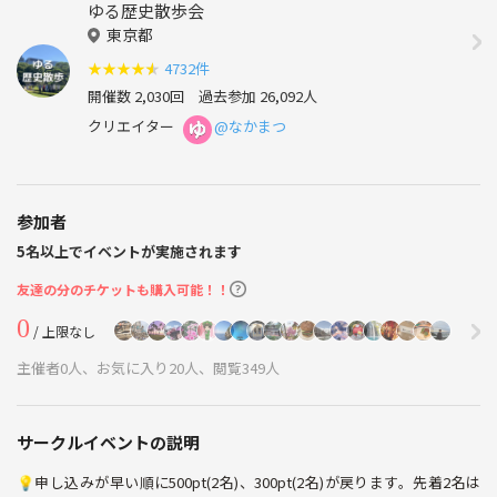
ゆる歴史散歩会
東京都
★
★
★
★
★
4732件
開催数 2,030回
過去参加 26,092人
クリエイター
@なかまつ
参加者
5名以上でイベントが実施されます
友達の分のチケットも購入可能！！
0
/ 上限なし
主催者0人、お気に入り20人、閲覧349人
サークルイベントの説明
💡申し込みが早い順に500pt(2名)、300pt(2名)が戻ります。先着2名は