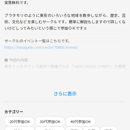
実質無料です。
ブラタモリのように東京のいろいろな地域を散歩しながら、歴史、芸
術、文化などを楽しむサークルです。簡単に解説もしますので詳しくな
いけどしってみたいという感じで参加ＯＫです☺
サークルのイベント一覧はこちらです。
https://tunagate.com/circle/70865/events
■ 今回の内容
東京ミッドタウン八重洲で開催される「YAESU MUSIC STREET」を鑑賞
し、あわせて館内や八重洲エリアの雰囲気を楽しむおでかけイベントで
す🎶
東京音楽大学の学生による本格的な演奏を、東京駅近くの開放的なアト
さらに表示
リウムで気軽に楽しめるのが魅力です。今回はヴォーカル2名とピアノ
による演奏で、オペラの華やかなアリアからJ-POPまで幅広い曲が予定
されています。
カテゴリー
20代参加OK
30代参加OK
40代参加OK
コンサートの前後には、東京ミッドタウン八重洲の洗練された館内、シ