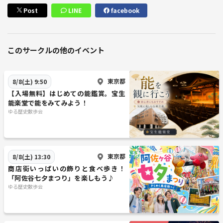
Post
LINE
facebook
このサークルの他のイベント
東京都
8/8(土) 9:50
【入場無料】はじめての能鑑賞。宝生
能楽堂で能をみてみよう！
ゆる歴史散歩会
東京都
8/8(土) 13:30
商店街いっぱいの飾りと食べ歩き！
「阿佐谷七夕まつり」を楽しもう♪
ゆる歴史散歩会