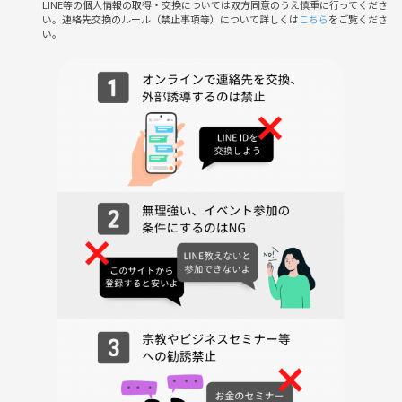
LINE等の個人情報の取得・交換については双方同意のうえ慎重に行ってくださ
い。連絡先交換のルール（禁止事項等）について詳しくは
こちら
をご覧くださ
■ 下記ご了承の上お申し込みください
い。
※ポイントバックはイベント終了後2日以内に行われます。完了したら
ダイレクトメッセージで通知がきます。確認できない場合はお手数です
がなかまつまでご連絡ください。
※開始の6時間前の時点で最少催行人数を下回っている場合は中止とな
ります。その場合は全額返金されます。場合によってはもっと早く判断
することがあります。
※キャンセルの場合はメッセージではなくイベントのチケット選択画面
でしてください。
※なんらかの理由で入れない場合、開催予定のイベントが開催されない
場合は何らかの形で開催します。みんなで話し合って決めます。
※適宜イベントの様子を撮影いたします。
※営業、勧誘、迷惑行為がある場合はつなげーとに報告の上、今後のイ
ベント参加が不可となります。
イベントの過去の様子は下の画像をご覧ください🙂