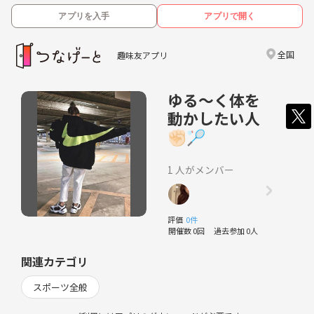
アプリを入手
アプリで開く
全国
趣味友アプリ
ゆる〜く体を
動かしたい人
✊🏻🏸
1 人がメンバー
評価
0件
開催数 0回
過去参加 0人
関連カテゴリ
スポーツ全般