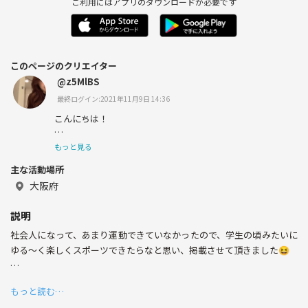
ご利用にはアプリのダウンロードが必要です
このページのクリエイター
@z5MlBS
最終ログイン:2021年11月9日 14:36
こんにちは！
兵庫☞大阪に引っ越しました！
もっと見る
主な活動場所
社会人1年目の杏です☺︎
大阪府
よろしくお願いします🌻
説明
昔から、バスケやダンスなどをしていて体を動かすのが好
社会人になって、あまり運動できていなかったので、学生の頃みたいに
きで、良くスポーツイベントをしています🤩
ゆる〜く楽しくスポーツできたらなと思い、掲載させて頂きました😆
社会人になり、職場以外の環境に触れることが少なくなっ
たため、趣味などを通じて仲良くワイワイ出来る友達が出
こんな方、ぜひ一緒にこの夏楽しみましょう🎶🤩
来たらいいなと思っています✊🏻
もっと読む…