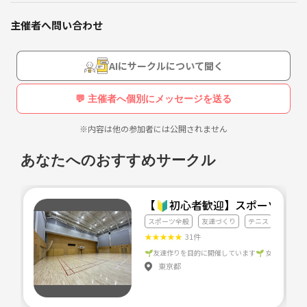
●社会人になって、職場と家の往復で楽しみがない
●運動不足
主催者へ問い合わせ
●地方から出てきたから、友達を作りたい
●みんなでワイワイするのが好き
●ストレス発散したい
AIにサークルについて聞く
●リフレッシュしたい
💬 主催者へ個別にメッセージを送る
【持ち物】
※内容は他の参加者には公開されません
□動きやすい靴
□動きやすい服装
あなたへのおすすめサークル
□飲み物
□タオル
□楽しむ心❤︎
【🔰初心者歓迎】スポーツクラ
スポーツ全般
友達づくり
テニス
【注意事項】
★
★
★
★
★
31件
・プレー中以外はマスク着用
・当日体調が優れない、発熱の症状がある等の方はお控えください！
東京都
・イベント後は西スポーツセンター前で長く立ち話をしないようにお願
いします！