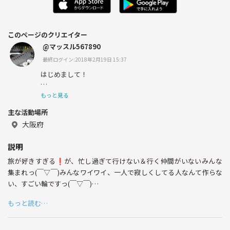
このページのクリエイター
@マッスル567890
最終ログイン:2018年2月19日 15:37
はじめまして！
私はイベントを毎週、週に4回以上打ってる兄貴的存在の
もっと見る
メンズです✨
主な活動場所
バーベキュー、飲み会、タコパ、バスケ、旅館お泊まり会
大阪府
などを開催しています！
説明
20代がたくさん集うこの輪にあつまれっ😜
旅が好きすぎる❗️が、忙し過ぎて行けない＆行く仲間がいないみんな
実際に100人くらい友達が増えた方々もいますっ(￣▽￣)
集まれっ(￣▽￣)みんなワイワイ、一人で寂しくしてる人なんて作らな
い、すごい輪ですっ(￣▽￣)
友達の友達は、みんな友達ですっ😊✨🏀
もちろん、一人でもヨシ、友達とでもヨシ…ていうかもうみんな友達で
もっと読む…
す★一日中一緒にいれば★
旅行、バーベキューもじゃんじゃんやってます！
旅行行きたいのに一人旅じゃ嫌だ！