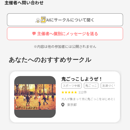
主催者へ問い合わせ
旅行行きたいのにきっかけがない！
友達作り、とにかく一緒に笑い、泣き、相談出来る仲間が欲しい！
大阪に仕事で来たけど、友達が出来ない！
AIにサークルについて聞く
47都道府県生まれの友達作りをしたい！
💬 主催者へ個別にメッセージを送る
などなど、該当する方は気軽にメッセージ下さいっ(￣▽￣)
三年前に比べると、すごい数の友達が増えました！オレも★
※内容は他の参加者には公開されません
気になる方は
あなたへのおすすめサークル
1.ニックネーム
2.出身地
3.住んでる地域
鬼ごっこしようぜ！
4.年齢
スポーツ全般
鬼ごっこ
友達づくり
5.性別
★
★
★
★
★
112件
6.職業
東京都
添えて、気軽にメッセージ下さいっ😁
下は20歳から30代までたくさん居ますよ(￣▽￣)
ただ、出会い目的、ヤリ目的であることが判明した場合は、申し訳ない