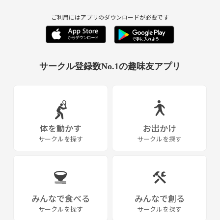
ですがすぐ帰っていただきます(~_~;)トラブル回避のため協力してね！
ご利用にはアプリのダウンロードが必要です
人生は一期一会、楽しみましょ(￣▽￣)
ちなみに一月くらいにスノボー計画してますよ(￣▽￣)
海外にも行く計画もありますっ😎
サークル登録数No.1の趣味友アプリ
体を動かす
お出かけ
サークルを探す
サークルを探す
みんなで食べる
みんなで創る
サークルを探す
サークルを探す