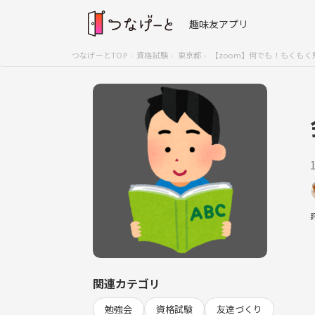
趣味友アプリ
つなげーとTOP
資格試験
東京都
【zoom】何でも！もくもく
関連カテゴリ
勉強会
資格試験
友達づくり