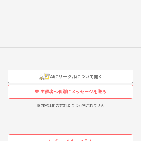
か？
が苦ではない) ですが、
しようと思います(^^)
AIにサークルについて聞く
い！
💬 主催者へ個別にメッセージを送る
すｍ( )ｍ
※内容は他の参加者には公開されません