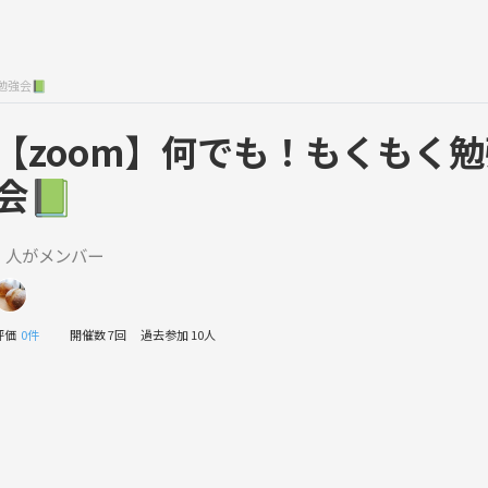
勉強会📗
【zoom】何でも！もくもく勉
会📗
1 人がメンバー
評価
0件
開催数 7回
過去参加 10人