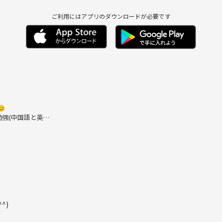
ご利用にはアプリのダウンロードが必要です

強(中国語と英
間が足りません😚
^)