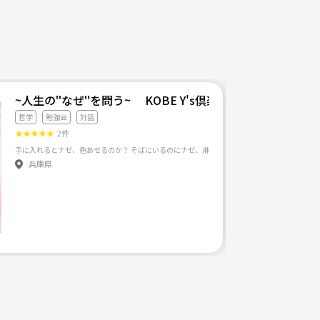
~人生の''なぜ''を問う~ KOBE Y's倶楽部
哲学
勉強会
対話
★
★
★
★
★
2件
兵庫県