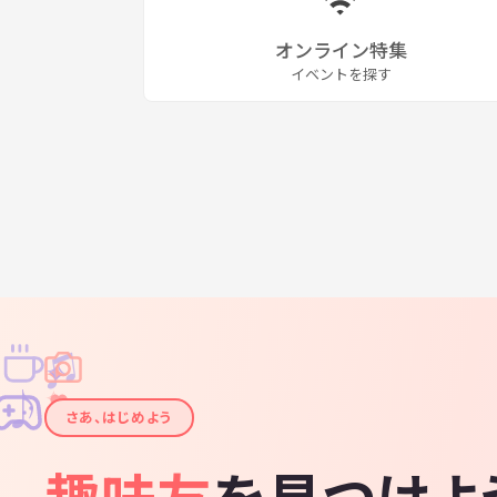
オンライン特集
イベントを探す
♫
✧
✦
✦
♪
✧
さあ、はじめよう
趣味友
を見つけよ