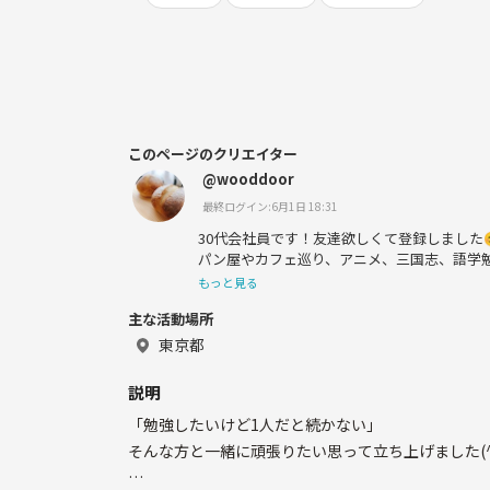
このページのクリエイター
@wooddoor
最終ログイン:6月1日 18:31
30代会社員です！友達欲しくて登録しました
パン屋やカフェ巡り、アニメ、三国志、語学勉
語)、音楽、、など好きなことが沢山あって時
もっと見る
✨
主な活動場所
東京都
説明
「勉強したいけど1人だと続かない」
そんな方と一緒に頑張りたい思って立ち上げました(^