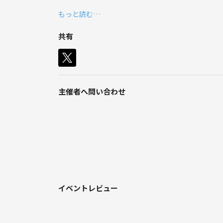
短い時間で集中して、一緒に効率よく勉強しません
もっと読む…
勉強のジャンルは問いません♪
共有
▼こんな方はぜひぜひご参加ください♪
・勉強するきっかけが欲しい
・誰かと一緒に勉強したい、勉強仲間が欲しい
・隙間時間を活用したい
主催者へ問い合わせ
ちなみに管理人は中国語は得意 (というか勉強するの
英語はまだまだ…TOEICの目標スコアを目指して勉強
ご質問などありましたらお気軽にメッセージくださ
※ビジネス・宗教目的の方の参加はお断りしておりま
イベントレビュー