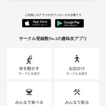
私は元々ソフトテニス部なのでテニスも出来る方がいれば声をかけて下
さい。道具も揃えないと無いし、動けるか分かりませんが笑、一緒に出
ご利用にはアプリのダウンロードが必要です
来る方がいたら嬉しいです。
宗教・ネットワークビジネスとは一切関係ありません。勧誘もご遠慮下
さいませ。
サークル登録数No.1の趣味友アプリ
体を動かす
お出かけ
サークルを探す
サークルを探す
みんなで食べる
みんなで創る