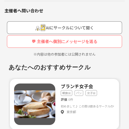
大人数でワイワイするのも楽しいですが、
す。
少人数でまったり交流を深めていけたらと思います。
主催者へ問い合わせ
2人～6人…多くても8人かな。(あまり多すぎてもテーブルの端と端で話
が出来ないので笑)
AIにサークルについて聞く
私は35才独身のフリーランサーです♪
資格があれば出来る仕事です。会った時にでも聞いて下さい＾＾
💬 主催者へ個別にメッセージを送る
友達になるのに年齢は関係ないと思いますが、20代の頃のようにノリと
※内容は他の参加者には公開されません
勢いだけでなく落ち着いた関係が好きになってきたので、大勢の方が見
るこの場では年齢制限をさせて下さい。20代後半〜40代前半の方もご興
あなたへのおすすめサークル
味があれば大歓迎です。
ほのぼの、まったり大人の女子会がしたいです♡
ブランチ女子会
朝食会
パン
女子会
飲み会・ランチ会・お茶会だけでなく、
評価
0件
近場で旅行、映画、ヨガ・・・
東京都
平日・土日、昼・夜、仕事帰り・休日など
その時々メンバーの希望も聞いて決めたいと思います。