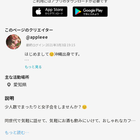
ご利用にはアプリのダウンロードが必要です
このページのクリエイター
@appleee
最終ログイン:2021年3月3日 19:15
はじめまして😊沖縄出身です。
名古屋でも気軽に話せるお友達がほしいなと思い登録しま
もっと見る
した💖
主な活動場所
愛知県
年齢は30代のちょうど真ん中…今は同世代の女性と落ち着
説明
いた友人関係が築けたらと思います♪
少人数でまったりと女子会をしませんか？😊
同世代で気軽に話せて、気軽にお酒も飲みにいけて、おしゃれなカフェ
お酒も好きですが甘いものも大好き♡
にもいけるお友達がいたら良いなと思いサークルを作りました。
もっと読む…
映画、アニメ、海外ドラマ、旅行、体を動かすのも好きで