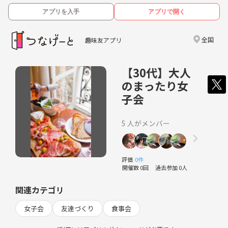
アプリを入手
アプリで開く
全国
趣味友アプリ
【30代】大人
のまったり女
子会
5 人がメンバー
評価
0件
開催数 0回
過去参加 0人
関連カテゴリ
女子会
友達づくり
食事会