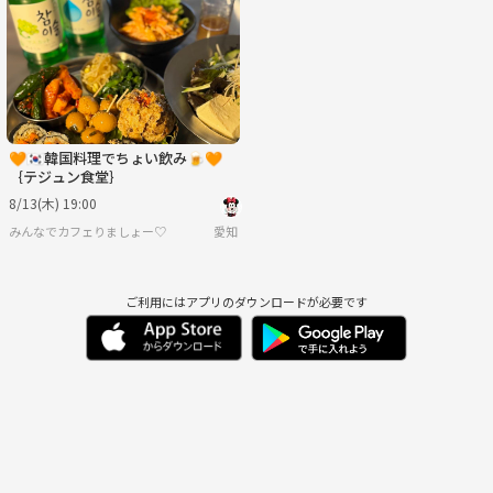
月
火
水
木
金
土
8/31
9/1
9/2
9/3
9/4
9/5
🧡🇰🇷韓国料理でちょい飲み🍺🧡
｛テジュン食堂｝
8/13(木) 19:00
みんなでカフェりましょー♡
愛知
ご利用にはアプリのダウンロードが必要です