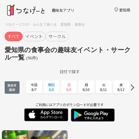
愛知県
趣味友アプリ
つなげーとTOP
みんなで食べる
愛知県
食事会
すべて
イベント
サークル
愛知県の食事会の趣味友イベント・サーク
ル一覧
(96件)
日付で探す
今日
明日
日
月
火
水
別日を
8/7
8/8
8/9
8/10
8/11
8/12
選択
木
金
土
日
月
火
8/13
8/14
8/15
8/16
8/17
8/18
ご利用にはアプリのダウンロードが必要です
水
木
金
土
日
月
8/19
8/20
8/21
8/22
8/23
8/24
火
水
木
金
土
日
8/25
8/26
8/27
8/28
8/29
8/30