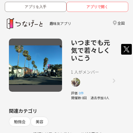
アプリを入手
アプリで開く
全国
趣味友アプリ
いつまでも元
気で若々しく
いこう
1 人がメンバー
評価
0件
開催数 0回
過去参加 0人
関連カテゴリ
勉強会
美容