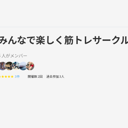
みんなで楽しく筋トレサーク
5 人がメンバー
★
★
★
★
★
3件
開催数 2回
過去参加 3人