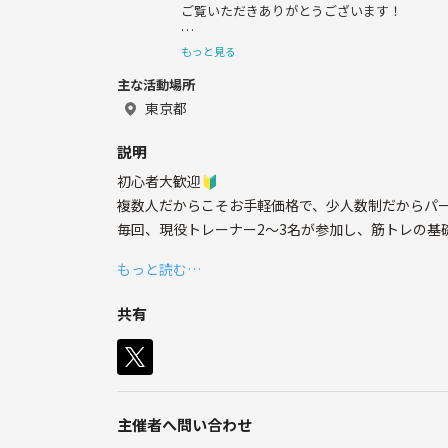
ご覧いただきありがとうございます！
【筋トレサークル】の企画をしている、「づ
もっと見る
主な活動場所
趣味はもちろん筋トレです💪
東京都
山Pのようなマッチョ目指して日々筋トレし
説明
どうぞよろしくお願いします◎
初心者大歓迎🔰
複数人だからこそお手軽価格で、少人数制だからパ
毎回、現役トレーナー2〜3名が参加し、筋トレの基
質の高い筋トレとみんなで頑張れる楽しさを両立した
もっと読む…
共有
主催者へ問い合わせ