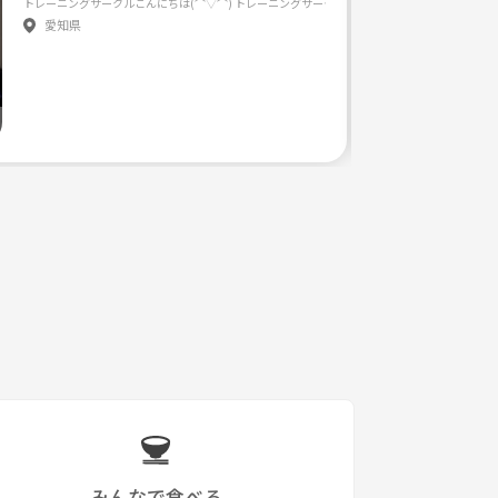
有していけたらいいですね！ 時間が合えばみんなでトレーニングやスポーツ、遊びに行けたらいいなと思っております！ 個人的に腕相撲を上手くな
愛知県
みんなで食べる