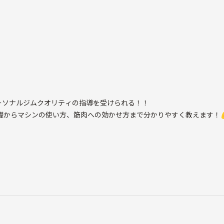
ま」と申します。
ています❗
ーソナルジムクオリティの指導を受けられる！！
礎からマシンの使い方、筋肉への効かせ方まで分かりやすく教えます！
イベントを開催しています！！😊