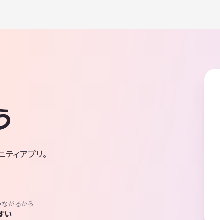
う
ニティアプリ。
つながるから
すい