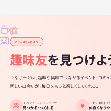
♫
✧
✦
✦
♪
✧
さあ、はじめよう
趣味友
を見つけよ
つなげーとは、趣味や興味でつながるイベント・コミュ
新しい出会いが、毎日をもっと楽しくしてくれる。
イベント・コミュニティが
共通の趣味で
見つかる・つくれる
仲良くなりや