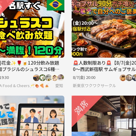
(金)花金✨🌹🍺120分飲み放題
🚨人数制限あり🚨【8/7(金)2
本場ブラジルのシュラスコ6種＋
0〜西武新宿駅 サムギョプサ
フェ食べ放題＆ブラジルプリ
🥓】90分食べ放題🍖1人参加🙆‍
19:30
8/7(金) 20:00

 Food & Cheers🥂🍖🍕🍝
愛知
新東京ワクワクサークル