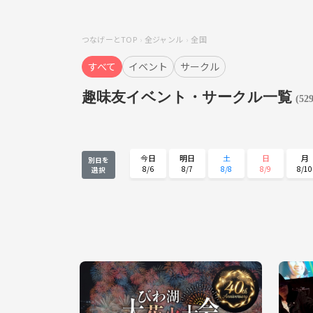
つなげーとTOP
全ジャンル
全国
すべて
イベント
サークル
趣味友イベント・サークル一覧
(52
今日
明日
土
日
月
別日を
8/6
8/7
8/8
8/9
8/10
選択
月
火
水
木
金
8/24
8/25
8/26
8/27
8/28