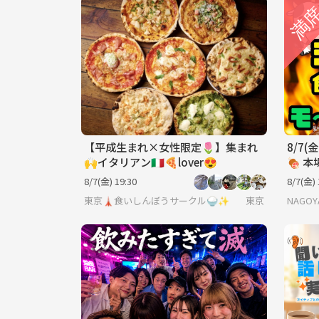
【平成生まれ×女性限定🌷】集まれ
8/7
🙌イタリアン🇮🇹🍕lover😍
🍖 
ビュッ
8/7(金) 19:30
8/7(金) 
ン付
東京🗼食いしんぼうサークル🍚✨
東京
NAGOYA