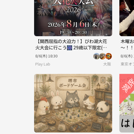
【関西屈指の大迫力！】びわ湖大花
木曜お
火大会に行こう🎆 29歳以下限定(一
～！！
部除く)
大人
8/6(木) 18:30
8/6(木) 
会♪
Play Lab
大阪
東京オ