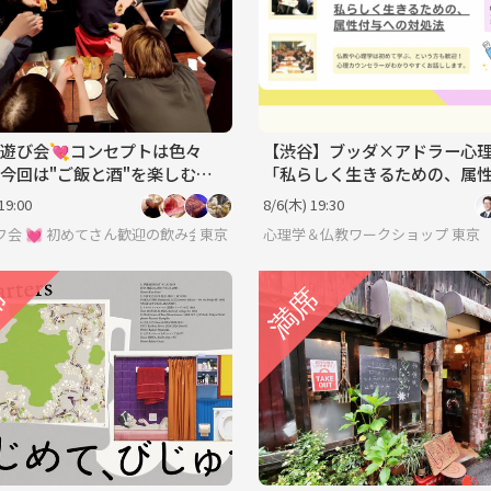
遊び会💘コンセプトは色々
【渋谷】ブッダ×アドラー心
今回は"ご飯と酒"を楽しむ👄
「私らしく生きるための、属
になっても遊びたい⭐平日飲み
への対処法」ワークショップ-
19:00
8/6(木) 19:30
フ会 💓 初めてさん歓迎の飲み会です 💓 男女関係なく純粋に友達作りを
東京
心理学＆仏教ワークショップ 東京