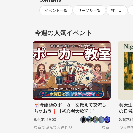
CONTENTS
イベント一覧
サークル一覧
推し活
今週の人気イベント
🃏今話題のポーカーを覚えて交流し
藝大生
ちゃおう❗️【初心者大歓迎！】
の日最終
ROUN
8/6(木) 19:00
8/6(木) 
東京で遊んで友達作り
東京
ゆる歴