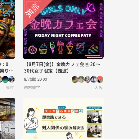
0：0
【8月7日(金)】金晩カフェ会☕️20〜
ル祭り
30代女子限定【難波】
♀️
8/7(金) 20:00
東京
週末美学
大阪