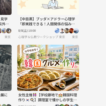
を見学
【中目黒】ブッダ×アドラー心理学
「即実践できる！人間関係の悩み解
決法」ワークショップ-東京
8/8(土) 10:00
地方出身者の方～是非来て下さいね♪ 毎週遊べるほんとうの友達作りをしよう✨
東京
心理学＆仏教ワークショップ 東京
東京
染展に
女性主催👭【学校跡地で🏫韓国料理
作り🇰🇷🍳】調理室で懐かしの学生気
分🏫.*