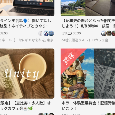
ライン英会話🗣️】聞いて話し
【昭和史の舞台となった旧宅
践型！ネイティブとのやりと
しよう！】8/8 9時半 荻窪 荻外
ぶ英会話🌿
荘 【常連の方参加費還元】
08:00
8/8(土) 09:30
男女関係なく純粋に友達作りをしよう✨ 転勤で出てきたばかり～友達が欲しい・
ィネール【日常に新たな彩りを/20代後半〜30代中心(40代少々)の集い】
東京
神社仏閣巡り＆レトロカフェ会
代限定】【恵比寿・少人数】オ
ホラー体験型展覧会！記憶汚
ックカフェ会☕️🌿
いこう！