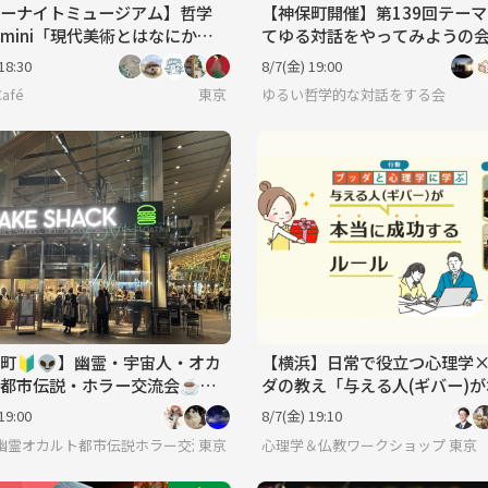
ーナイトミュージアム】哲学
【神保町開催】第139回テー
mini「現代美術とはなにか」
てゆる対話をやってみようの
現代美術館※年齢制限有
18:30
8/7(金) 19:00
Café
東京
ゆるい哲学的な対話をする会
町🔰👽】幽霊・宇宙人・オカ
【横浜】日常で役立つ心理学
都市伝説・ホラー交流会☕️途
ダの教え「与える人(ギバー)
可♪
成功するルール」ワークショ
19:00
8/7(金) 19:10
幽霊オカルト都市伝説ホラー交流会
東京
心理学＆仏教ワークショップ 東京