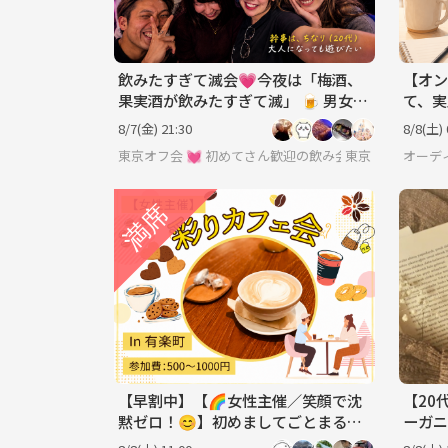
飲みたすぎて滅会💗今夜は「梅酒、
【オン
果実酒が飲みたすぎて滅」 🍺 男女年
て、実
齢地位関係なくフラットに 💞
りで学
8/7(金) 21:30
8/8(土) 
東京オフ会 💓 初めてさん歓迎の飲み会です 💓 
東京
オーデ
【早割中】【🌈女性主催／笑顔で沈
【20
黙ゼロ！😊】初めましてごとまるっ
ーガニ
と楽しむカフェ会✨