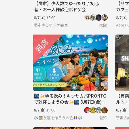
【堺市】少人数でゆったり♪初心
【サマ
者・お一人様歓迎ボドゲ会
カフェ
@東京
8/7(金) 18:00
8/7(金) 
堺市ゆるボドゲ会☕️
大阪
Agora 
🌃🍻ゆる飲み！キッサカバPRONTO
【有楽
で乾杯しようの会🍻🌃 8月7日(金)19
ルト・
時〜
中参加
8/7(金) 19:00
8/7(金) 
🎶🧑‍🤝‍🧑友達を作ろうの会👭🎶
愛知
宇宙人