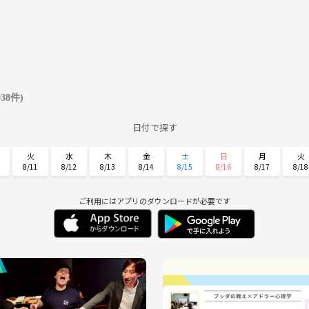
938件)
日付で探す
火
水
木
金
土
日
月
火
8/11
8/12
8/13
8/14
8/15
8/16
8/17
8/18
土
日
月
火
水
木
金
8/29
8/30
8/31
9/1
9/2
9/3
9/4
ご利用にはアプリのダウンロードが必要です