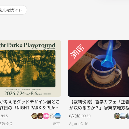
初心者ガイド
が考えるグッドデザイン展とこ
【裁判傍聴】哲学カフェ「正
日の「NIGHT PARK & PLAYG
が決めるのか？」＠東京地方
D YURAKUCHO」
19:15
8/7(金) 09:30
史散歩会
東京
Agora Café