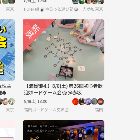
8/8(土) 12:00
東京
PureFull 🎳ゆるっと遊び部🎲一人参加でも気軽に気楽に🐥
東京
女性主
【満員御礼】8/8(土) 第26回初心者歓
迎♣
迎ボードゲーム会🎲@赤坂
8/8(土) 13:00
東京
福岡ボードゲーム交流会
福岡