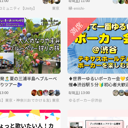
11:00
8/8(土) 11:00
ミュニティ【Unity】
東京
縁-enishi-
発🏝️夏の三浦半島へブルーベ
♦️世界一ゆるいポーカー会💛
りツアー🫐
催♠️渋谷駅５分🔰初心者大歓
13:00
8/8(土) 13:00
ACS】東京・神奈川おでかけ＆友達づくり｜20代30代中心
東京
ゆるポーカー＠渋谷