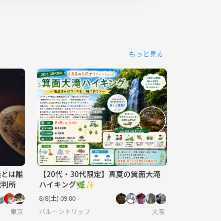
もっと見る
義とは誰
【20代・30代限定】真夏の箕面大滝
裁判所
ハイキング🌿✨
8/8(土) 09:00
東京
バルーントリップ
大阪