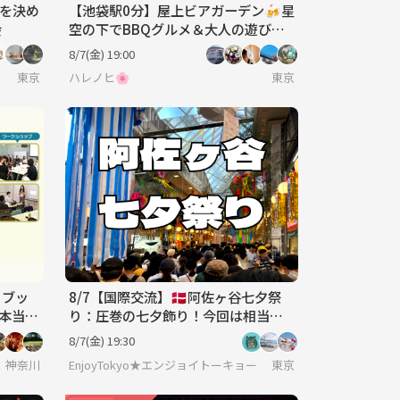
マを決め
【池袋駅0分】屋上ビアガーデン🍻星
会
空の下でBBQグルメ＆大人の遊びで
ワイワイ楽しもう！【20代後半〜50
8/7(金) 19:00
代前半】
東京
ハレノヒ🌸
東京
×ブッ
8/7【国際交流】🇩🇰阿佐ヶ谷七夕祭
が本当に
り：圧巻の七夕飾り！今回は相当国
ップ
際交流。【あと3名】
8/7(金) 19:30
神奈川
EnjoyTokyo★エンジョイトーキョー 〜気持ちだけでも国際
東京