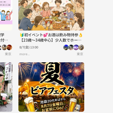
理学
🔰初イベント💕お酒は飲み物持参👌
性付与
【23歳～34歳中心】少人数でホーム
東京
パーティーという名のランチ会😋🍴
8/7(金) 13:00
🎉
しよう✨ 転勤で出てきたばかり～友達が欲しい・地方出身者の方～是非来て下
東京
more...
東京