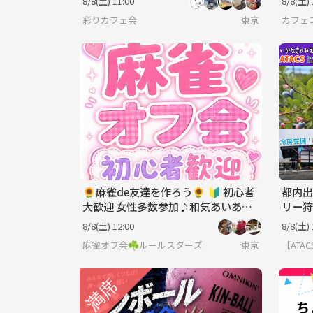
8/8(土) 11:00
8/8(土) 
彩りカフェ会
東京
カフェコ
🌻麻雀de友達を作ろう🌻 🔰 初心者
都内出
大歓迎 女性多数参加♪和気あいあい
リー狩
麻雀オフ会！
8/8(土) 12:00
8/8(土) 
麻雀オフ会☘️ルールスターズ
東京
【AT