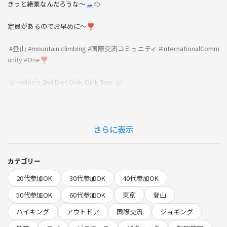
⁡きっと絶景なんだろうな〜⁡🗻☁
⁡定員があるのでお早めに〜❣️
⁡ #登山 #mountain climbing #国際交流コミュニティ #InternationalComm
unity #One❣️⁡
⁡​🐷 Holon’s 2nd Diet Oink-Oink Tour 🐷
​【Mt. Kinpu Hike】
Leveling up for this one! ⤴️
さらに表示
Can’t wait to see the incredible views from the top. 🗻☁️
カテゴリー
Spots are limited, so grab yours fast! ❣️
20代参加OK
30代参加OK
40代参加OK
🐷 ホロンのダイエットぶ〜 🐷
50代参加OK
60代参加OK
東京
登山
​この度、国際交流コミュニティOne❣️のダイエット部が爆誕しまし
ハイキング
アウトドア
国際交流
ジョギング
た❣️
​ダイエットと言っても、私たちは「短期で体重を落とすこと」を目標と