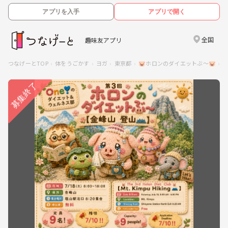
アプリを入手
アプリで開く
全国
趣味友アプリ
つなげーとTOP
体をうごかす
ヨガ
東京都
🐷ホロンのダイエットぶ〜🐷
【