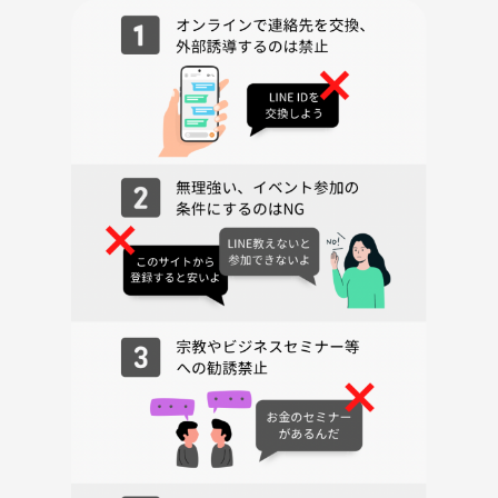
rate exercise, and building great relationships."
​Feel free to reach out to us! 😊⁡
​📋 What We Want to Do:
• ​🗻 Mountain climbing / Hiking
• ​🏃 Jogging
• ​🚶‍♀️ Walking / Exploring
• ​🦸‍♀️ Pilates
• ​🧘‍♀️ Yoga
• ​🥪 Picnics
• ​👨‍🍳 Cooking classes