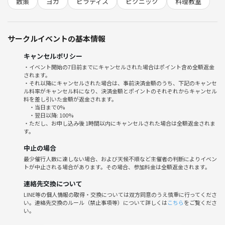
散策
ヨガ
ピラティス
ピクニック
料理教室
していません。
​この部活におけるダイエットの定義は、**「睡眠・食事・適度な運動・
良好な人間の構築によって、心身を整えて幸せになること」**です。
サークルイベントの基本情報
​気軽にお問い合わせください😊
​📋 やりたいこと:
キャンセルポリシー
• ​🗻 登山
・イベント開始の7日前までにキャンセルされた場合はポイント含め全額返金
されます。
• ​🏃 ジョギング
・それ以降にキャンセルされた場合は、事前決済金額のうち、下記のキャンセ
• ​🚶‍♀️ 散策
ル料率がキャンセル料になり、決済金額とポイントのそれぞれからキャンセル
• ​🦸‍♀️ ピラティス
料を差し引いた金額が返金されます。
・当日まで0%
• ​🧘‍♀️ ヨガ
・翌日以降: 100%
• ​🥪 ピクニック
・ただし、お申し込み後 1時間以内にキャンセルされた場合は全額返金されま
す。
• ​👨‍🍳 料理教室
中止の場合
​🐷 Holon's Diet Club 🐷
最少催行人数に達しない場合、および天候不順など主催者の判断によりイベン
​Welcome to the Diet Club, hosted by the international community On
トが中止される場合があります。その場合、参加料金は全額返金されます。
e❣️
連絡先交換について
​When we say "diet," we don't mean starving ourselves or rushing to l
LINE等の個人情報の取得・交換については双方同意のうえ慎重に行ってくださ
ose weight in the short term.
い。連絡先交換のルール（禁止事項等）について詳しくは
こちら
をご覧くださ
​In this club, our definition of a diet is: "Balancing your mind and body t
い。
o achieve true happiness through quality sleep, healthy eating, mode