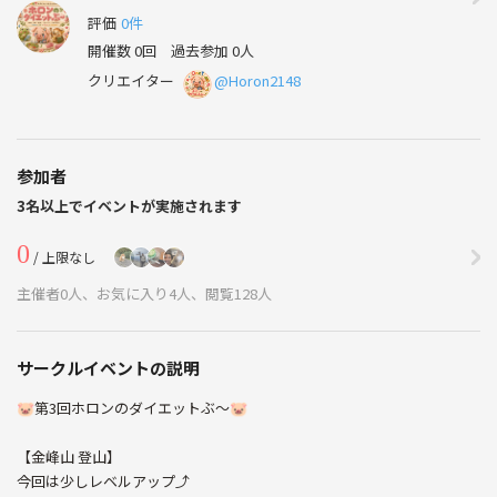
評価
0件
開催数 0回
過去参加 0人
クリエイター
@Horon2148
参加者
3名以上でイベントが実施されます
0
/ 上限なし
主催者0人、お気に入り4人、閲覧128人
サークルイベントの説明
⁡🐷第3回ホロンのダイエットぶ〜🐷
【金峰山 登山】
今回は少しレベルアップ⤴️⁡