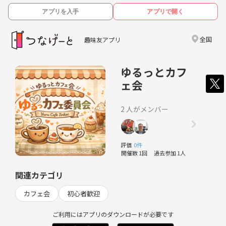
アプリを入手
アプリで開く
全国
趣味友アプリ
ゆるっとカフ
ェ会
2 人がメンバー
評価
0件
開催数 1回
過去参加 1人
関連カテゴリ
カフェ会
初心者歓迎
ご利用にはアプリのダウンロードが必要です