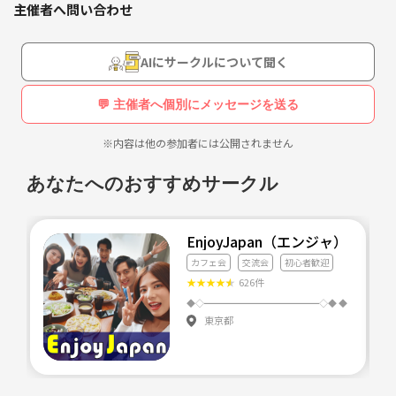
主催者へ問い合わせ
AIにサークルについて聞く
💬 主催者へ個別にメッセージを送る
※内容は他の参加者には公開されません
あなたへのおすすめサークル
EnjoyJapan（エンジャ）
カフェ会
交流会
初心者歓迎
★
★
★
★
★
626件
東京都