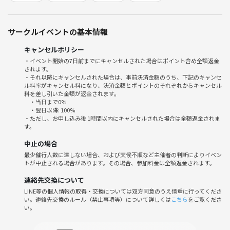
・おかず系クレープ🧀🥓
・食べ終わったらボードゲームで友達作り😻
・可愛い持ち帰りレシピ付き
サークルイベントの基本情報
【参加費】
キャンセルポリシー
3,500円〜4,500円予定💰
・イベント開始の7日前までにキャンセルされた場合はポイント含め全額返金
されます。
→人数増えたので、現在3000円前後に変わりました!
・それ以降にキャンセルされた場合は、事前決済金額のうち、下記のキャンセ
※会場費・材料費を人数で調整するため、参加人数によって金額が変わ
ル料率がキャンセル料になり、決済金額とポイントのそれぞれからキャンセル
る可能性があります。
料を差し引いた金額が返金されます。
・当日まで0%
人数が増えた場合は、できるだけ参加費を抑えられるようにします🌿
・翌日以降: 100%
お腹いっぱいになる量食べられます！笑
・ただし、お申し込み後 1時間以内にキャンセルされた場合は全額返金されま
す。
【こんな方におすすめ】
中止の場合
・クレープが好きな方💯
最少催行人数に達しない場合、および天候不順など主催者の判断によりイベン
・海外の家庭レシピに興味がある方🇫🇷
トが中止される場合があります。その場合、参加料金は全額返金されます。
・ボードゲームで友達作りたい方🌍
連絡先交換について
・日本語で気軽に交流したい方☺️
LINE等の個人情報の取得・交換については双方同意のうえ慎重に行ってくださ
・甘いものもおかず系も楽しみたい方🍫🧀
い。連絡先交換のルール（禁止事項等）について詳しくは
こちら
をご覧くださ
・ちょっと特別な休日を過ごしたい方🌸
い。
クレープをきっかけに、国や文化を越えてゆるくつながれる会にできた