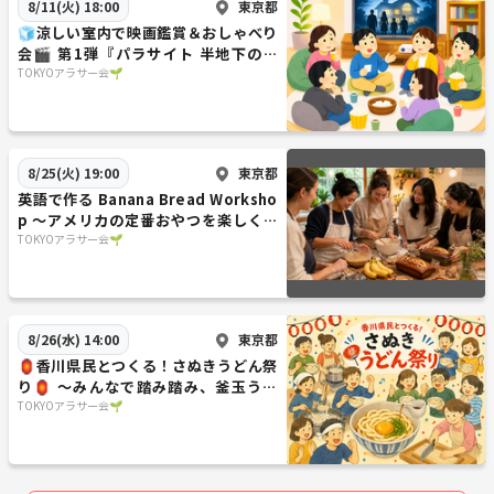
東京都
8/11(火) 18:00
🧊涼しい室内で映画鑑賞＆おしゃべり
会🎬 第1弾『パラサイト 半地下の家
族』🇰🇷
TOKYOアラサー会🌱
東京都
8/25(火) 19:00
英語で作る Banana Bread Worksho
p 〜アメリカの定番おやつを楽しく作
ろう〜
TOKYOアラサー会🌱
東京都
8/26(水) 14:00
🏮香川県民とつくる！さぬきうどん祭
り🏮 〜みんなで踏み踏み、釜玉うど
ん/ぶっかけうどんを食べよう！〜
TOKYOアラサー会🌱