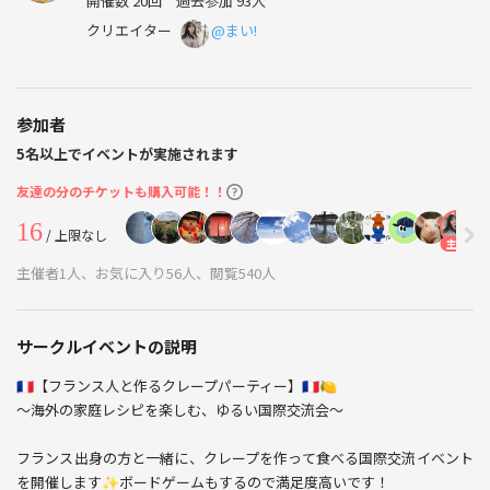
開催数 20回
過去参加 93人
クリエイター
@まい!
参加者
5名以上でイベントが実施されます
友達の分のチケットも購入可能！！
16
/ 上限なし
主催
主催者1人、お気に入り56人、閲覧540人
サークルイベントの説明
🇫🇷【フランス人と作るクレープパーティー】🇫🇷🍋
〜海外の家庭レシピを楽しむ、ゆるい国際交流会〜
フランス出身の方と一緒に、クレープを作って食べる国際交流イベント
を開催します✨ボードゲームもするので満足度高いです！