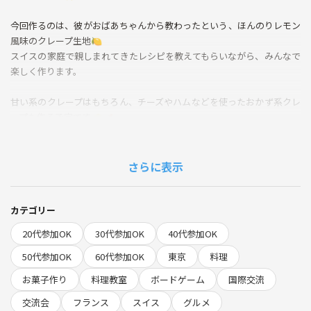
今回作るのは、彼がおばあちゃんから教わったという、ほんのりレモン
風味のクレープ生地🍋
スイスの家庭で親しまれてきたレシピを教えてもらいながら、みんなで
楽しく作ります。
甘い系のクレープはもちろん、チーズやハムなどを使ったおかず系クレ
ープも作る予定です🧀🥓
クレープを焼いたり、好きな具材を選んで巻いたりしながら、海外の文
化や食の話もゆるく楽しめる会にできたらうれしいです。
さらに表示
料理が得意じゃない方も、クレープ作りが初めての方も大歓迎です🙌
食事としてもしっかり楽しめる内容にする予定なので、お腹いっぱいに
カテゴリー
なると思います🇫🇷✨
20代参加OK
30代参加OK
40代参加OK
【内容】
50代参加OK
60代参加OK
東京
料理
・🇫🇷人と一緒にクレープ作り
お菓子作り
料理教室
ボードゲーム
国際交流
・おばあちゃん直伝のレモン風味クレープ🍋
・甘い系クレープ🍫🍌
交流会
フランス
スイス
グルメ