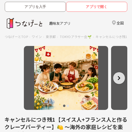
アプリを入手
アプリで開く
全国
趣味友アプリ
つなげーとTOP
ワイン
東京都
TOKYOアラサー会🌱
キャンセルにつき残1【
キャンセルにつき残1【スイス人+フランス人と作る
クレープパーティー】🍋 〜海外の家庭レシピを楽