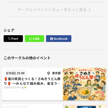
サークルイベントレビューをもっと見る
シェア
Post
LINE
facebook
このサークルの他のイベント
東京都
8/9(日) 15:00
🏮香川県民とつくる！さぬきうどん祭
り🏮 〜みんなで踏み踏み、釜玉うど
ん/ぶっかけうどんを食べよう！〜
TOKYOアラサー会🌱