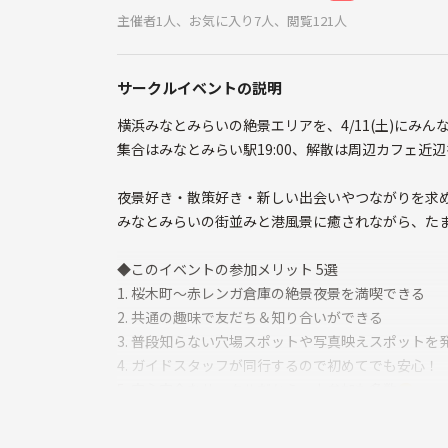
主催者1人、お気に入り7人、閲覧121人
サークルイベントの説明
横浜みなとみらいの絶景エリアを、4/11(土)にみ
集合はみなとみらい駅19:00、解散は周辺カフェ
夜景好き・散策好き・新しい出会いやつながりを求め
みなとみらいの街並みと港風景に癒されながら、た
◆このイベントの参加メリット 5選
1. 桜木町〜赤レンガ倉庫の絶景夜景を満喫できる
2. 共通の趣味で友だち＆知り合いができる
3. 普段知らない穴場スポットや写真映えスポットを
4. ガイドスタッフが同行するので初めてでも安心！
5. 安心安全なサークルだから一人参加も多数😊
★こんな方におすすめです★