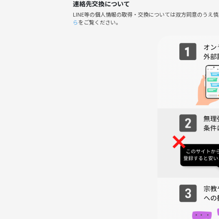
連絡先交換について
下記の行為はご遠慮ください。
LINE等の個人情報の取得・交換については双方同意のうえ
・勧誘・営業・告知・引き抜き・しつこいナンパ・
ら
をご覧ください。
・過度なナンパ行為や迷惑行為
・開催内容や風景写真、動画のSNS等への無許可投
サークルやイベントの輪を乱す行動をする方、運営
わしくないと判断した方は、参加をお断りする場合
夕暮れのみなとみらいを、みんなでのんびり歩きな
ます🌸