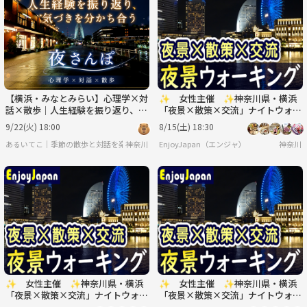
月
火
水
木
金
土
8/31
9/1
9/2
9/3
9/4
9/5
【横浜・みなとみらい】心理学×対
✨ 女性主催 ✨神奈川県・横浜
話×散歩｜人生経験を振り返り、気
「夜景×散策×交流」ナイトウォー
づきを分かち合う夜さんぽ
キング
9/22(火) 18:00
8/15(土) 18:30
​​あるいてこ｜季節の散歩と対話を楽しむ会
神奈川
EnjoyJapan（エンジャ）
神奈川
✨ 女性主催 ✨神奈川県・横浜
✨ 女性主催 ✨神奈川県・横浜
「夜景×散策×交流」ナイトウォー
「夜景×散策×交流」ナイトウォー
キング
キング