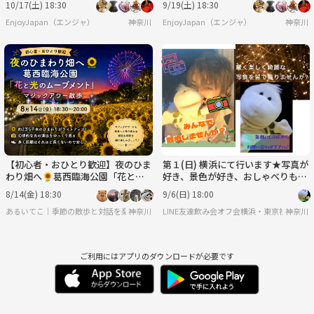
10/17(土) 18:30
9/19(土) 18:30
EnjoyJapan（エンジャ）
神奈川
EnjoyJapan（エンジャ）
神奈川
​​【初心者・おひとり歓迎】夜のひま
第１(日) 横浜にて行います★写真が
わり畑へ🌻葛西臨海公園「花と光
好き、景色が好き、おしゃべりも好
のムーブメント」マジックアワー散
き♪☆みんなでのんびり楽しもう！
8/14(金) 18:30
9/6(日) 18:00
歩
​​あるいてこ｜季節の散歩と対話を楽しむ会
神奈川
LINE友達飲み会オフ会横浜・東京社会人サ
神奈川
ご利用にはアプリのダウンロードが必要です