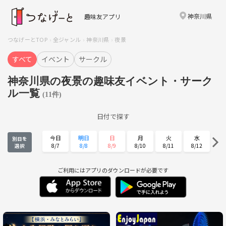
神奈川県
趣味友アプリ
つなげーとTOP
全ジャンル
神奈川県
夜景
すべて
イベント
サークル
神奈川県の夜景の趣味友イベント・サーク
ル一覧
(11件)
日付で探す
今日
明日
日
月
火
水
別日を
8/7
8/8
8/9
8/10
8/11
8/12
選択
木
金
土
日
月
火
8/13
8/14
8/15
8/16
8/17
8/18
ご利用にはアプリのダウンロードが必要です
水
木
金
土
日
月
8/19
8/20
8/21
8/22
8/23
8/24
火
水
木
金
土
日
8/25
8/26
8/27
8/28
8/29
8/30