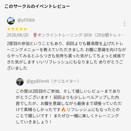
このサークルのイベントレビュー
@
yFSNib
★
★
★
★
★
2026/06/20
🥊オンライントレーニング 30分（20分筋トレ＋有酸素キックボクシング）に参加
2度目の参加ということもあり、前回よりも難易度を上げたトレ
ーニングメニューを教えていただきました お腹に意識を向けなが
らやってみるとふらつきも気持ち減った気がしてちょっと成長で
きた気がします いいリフレッシュにもなりました ありがとうご
ざいました
@
gpBHmN
（クリエイター）
この度は2回目のご参加、そして嬉しいレビューまであり
がとうございます！ 前回よりも少しレベルアップした内
容でしたが、お腹を意識しながら最後まで頑張っていただ
けて素晴らしかったです🔥 リフレッシュにもなったとの
ことで嬉しいです！ またぜひ一緒に楽しくトレーニング
していきましょう！