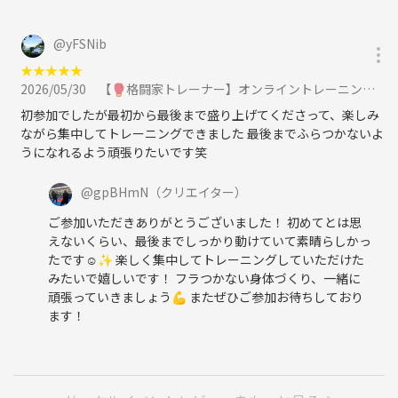
@
yFSNib
★
★
★
★
★
2026/05/30
【🥊格闘家トレーナー】オンライントレーニング 30分（20分筋トレ＋有酸素キックボクシング）に参加
初参加でしたが最初から最後まで盛り上げてくださって、楽しみ
ながら集中してトレーニングできました 最後までふらつかないよ
うになれるよう頑張りたいです笑
@
gpBHmN
（クリエイター）
ご参加いただきありがとうございました！ 初めてとは思
えないくらい、最後までしっかり動けていて素晴らしかっ
たです☺️✨ 楽しく集中してトレーニングしていただけた
みたいで嬉しいです！ フラつかない身体づくり、一緒に
頑張っていきましょう💪 またぜひご参加お待ちしており
ます！