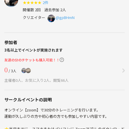
★
★
★
★
★
2件
開催数 2回
過去参加 2人
クリエイター
@gpBHmN
参加者
3名以上でイベントが実施されます
友達の分のチケットも購入可能！！
0
/ 3人
主催者0人、お気に入り2人、閲覧66人
サークルイベントの説明
オンライン【zoom】で30分のトレーニングを行います。
運動が久しぶりの方や初心者の方でも参加しやすい内容です。
⭐︎当日までに、スマホまたはパソコンに Zoomアプリ のダウンロード