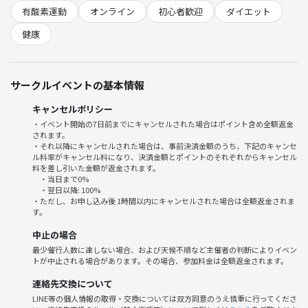
有酸素運動
オンライン
初心者歓迎
ダイエット
健康
サークルイベントの基本情報
キャンセルポリシー
・イベント開始の7日前までにキャンセルされた場合はポイント含め全額返金
されます。
・それ以降にキャンセルされた場合は、事前決済金額のうち、下記のキャンセ
ル料率がキャンセル料になり、決済金額とポイントのそれぞれからキャンセル
料を差し引いた金額が返金されます。
・当日まで0%
・翌日以降: 100%
・ただし、お申し込み後 1時間以内にキャンセルされた場合は全額返金されま
す。
中止の場合
最少催行人数に達しない場合、および天候不順など主催者の判断によりイベン
トが中止される場合があります。その場合、参加料金は全額返金されます。
連絡先交換について
LINE等の個人情報の取得・交換については双方同意のうえ慎重に行ってくださ