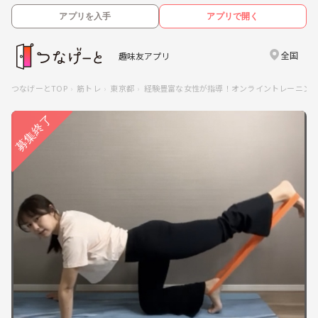
アプリを入手
アプリで開く
全国
趣味友アプリ
つなげーとTOP
筋トレ
東京都
経験豊富な女性が指導！オンライントレーニン