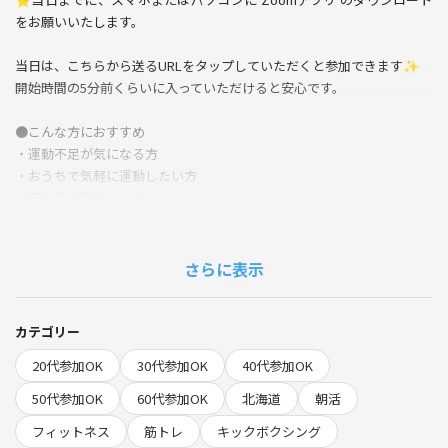
をお願いいたします。
当日は、こちらから送るURLをタップしていただくと参加できます✨
開始時間の5分前くらいに入っていただけると安心です。
●こんな方におすすめ
・運動不足が気になる方
・おうちで気軽に運動したい方
・下半身を鍛えたい方
・初心者でもできるトレーニングを探している方
●準備するもの
さらに表示
・飲み物
・動きやすい服装
・ヨガマットまたは床に敷くもの（タオル等）
カテゴリー
20代参加OK
30代参加OK
40代参加OK
50代参加OK
60代参加OK
北海道
朝活
フィットネス
筋トレ
キックボクシング