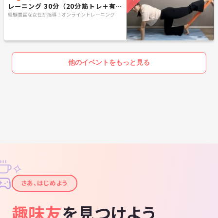
レーニング 30分（20分筋トレ＋有酸
素キックボクシング）
経験豊富な女性が指導！オンライントレーニング
他のイベントをもっと見る
✧
✦
さあ、はじめよう
趣味友
を見つけよう