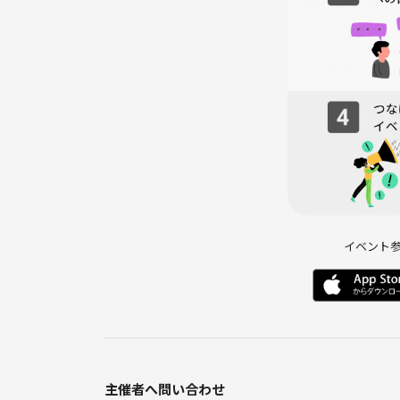
・Let’s カラオケ🎤♪
・カラオケ終了
・任意：ご飯会（1時間程度）
不安な点ありましたら、お気兼ねなくメッセージ下さ
－－－－－－－－－－
【幹事ってどんな人？】
九州出身♨️
・ロッキン等のフェスに出てる邦ロック・バンド系が
・アイドル系好き！
イベント
（=Love、≒JOY、iLife、きゅるりん 、Zipper 、
etc）
普段はTikTok・YouTubeをよく見てるタイプ🤳💫
歌うより聴くのが好き🎶
主催者へ問い合わせ