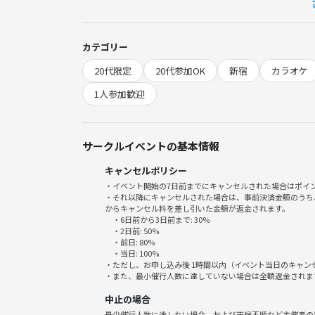
好きな曲を、歌いたいタイミングで
みんなで楽しく共有するカラオケ会です🎶
カテゴリー
20代限定
20代参加OK
新宿
カラオケ
参加人数が9人以上の場合は
2部屋以上での開催なので、
1人参加歓迎
無理なく・たくさん歌えます🎤
📢過去の会で実際に歌われた曲は
サークルイベントの基本情報
サークルのブログに掲載中♪
キャンセルポリシー
雰囲気確認におすすめです✨
・イベント開始の7日前までにキャンセルされた場合はポイ
・それ以降にキャンセルされた場合は、事前決済金額のうち
☆アニメ・邦楽・アイドルなど
からキャンセル料を差し引いた金額が返金されます。
・6日前から3日前まで: 30%
ジャンル完全フリー！
・2日前: 50%
「何歌おう…」も大歓迎😊
・前日: 80%
・当日: 100%
・ただし、お申し込み後 1時間以内（イベント当日のキャ
🌷 こんな方におすすめ 🌷
・また、最小催行人数に達していない場合は全額返金されま
・1人で参加できるイベントを探している
中止の場合
・カラオケは好きだけど、ガチ勢はちょっと苦手
最少催行人数に達しない場合、および天候不順など主催者の