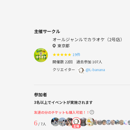
主催サークル
オールジャンルでカラオケ（2号店）
東京都
★
★
★
★
★
19件
開催数 22回
過去参加 107人
クリエイター
@L-banana
参加者
3名以上でイベントが実施されます
友達の分のチケットも購入可能！！
6
/ 7人
主催