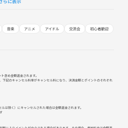
さらに表示
音楽
アニメ
アイドル
交流会
初心者歓迎
ント含め全額返金されます。
、下記のキャンセル料率がキャンセル料になり、決済金額とポイントのそれぞれ
ンセルは除く）にキャンセルされた場合は全額返金されます。
す
判断によりイベントが中止される場合があります。その場合、参加料金は全額返