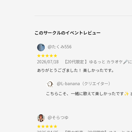
このサークルのイベントレビュー
@
たくみ556
★
★
★
★
★
2026/07/18
【20代限定 】ゆるっと カラオケ🎤
ありがとうござました！ 楽しかったです。
@
L-banana
（クリエイター）
こちらこそ、一緒に歌えて楽しかったです✨ 
@
そらつゆ
★
★
★
★
★