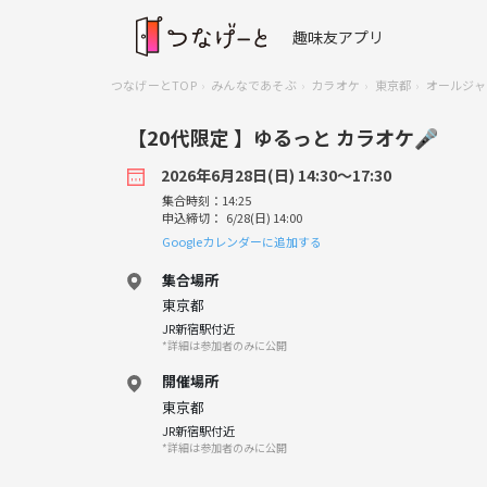
趣味友アプリ
つなげーとTOP
みんなであそぶ
カラオケ
東京都
オールジャ
【20代限定 】ゆるっと カラオケ🎤
2026年6月28日(日) 14:30〜17:30
集合時刻：14:25
申込締切： 6/28(日) 14:00
Googleカレンダーに追加する
集合場所
東京都
JR新宿駅付近
*詳細は参加者のみに公開
開催場所
東京都
JR新宿駅付近
*詳細は参加者のみに公開