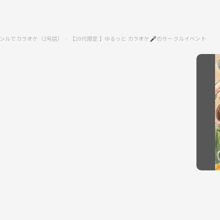
ンルでカラオケ（2号店）
【20代限定 】ゆるっと カラオケ🎤のサークルイベント