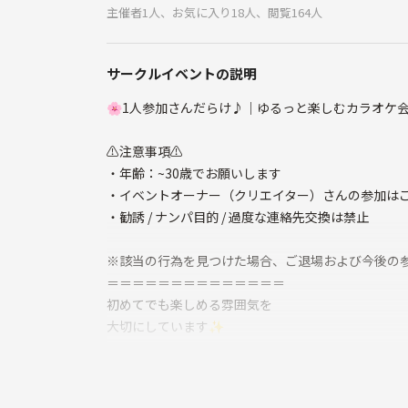
主催者1人、お気に入り18人、閲覧164人
サークルイベントの説明
🌸1人参加さんだらけ♪｜ゆるっと楽しむカラオケ会 
⚠️注意事項⚠️
・年齢：~30歳でお願いします
・イベントオーナー（クリエイター）さんの参加は
・勧誘 / ナンパ目的 / 過度な連絡先交換は禁止
※該当の行為を見つけた場合、ご退場および今後の
＝＝＝＝＝＝＝＝＝＝＝＝＝＝
初めてでも楽しめる雰囲気を
大切にしています✨
「盛り上げなきゃ」
そんな気遣いは一切不要️🙆✨