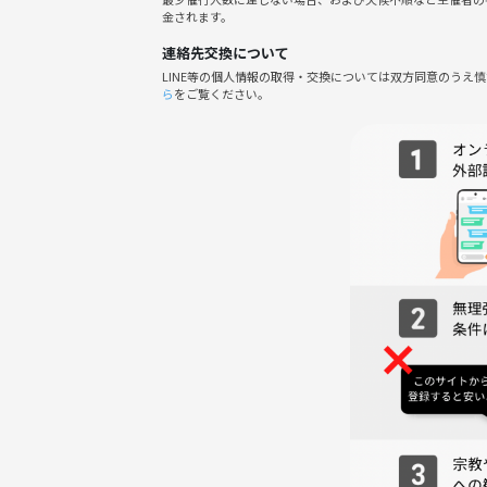
・楽しく歌いたい
金されます。
・自然に話せる友達がほしい
連絡先交換について
－－－－－
LINE等の個人情報の取得・交換については双方同意のうえ
■ 内容
ら
をご覧ください。
・カラオケ
・ソフトドリンク飲み放題🍹
■ 参加費
2回に分けてのお支払いです😊
①イベントチケット
事前にチケット購入をお願いします♪
② 当日現地支払い：2,000円
⚠️現金でのお支払いをお願いします
■ 当日の流れ
・会場付近に集合
・受付／簡単な自己紹介