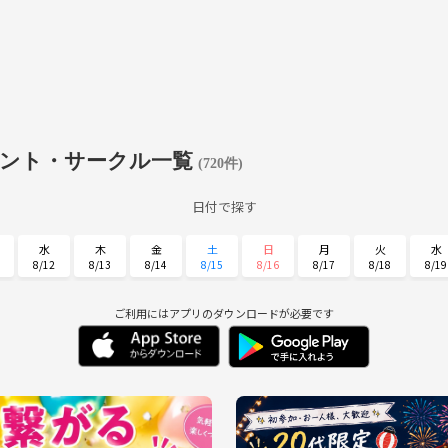
ベント・サークル一覧
(720件)
日付で探す
水
木
金
土
日
月
火
水
8/12
8/13
8/14
8/15
8/16
8/17
8/18
8/19
日
月
火
水
木
金
土
8/30
8/31
9/1
9/2
9/3
9/4
9/5
ご利用にはアプリのダウンロードが必要です