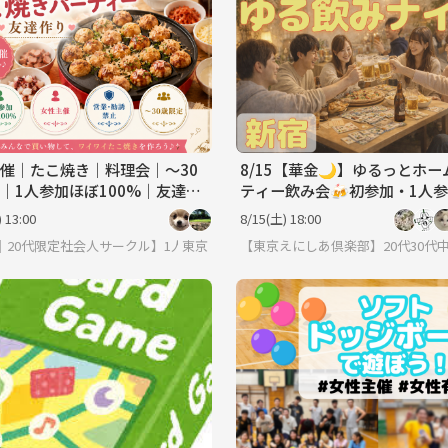
催｜たこ焼き｜料理会｜〜30
8/15【華金🌙】ゆるっとホー
｜1人参加ほぼ100%｜友達作
ティー飲み会🍻初参加・1人
数！
 13:00
8/15(土) 18:00
｜20代限定社会人サークル】1人参加ほぼ100％｜少人数ゆる交流会
東京
【東京えにしあ倶楽部】20代30代