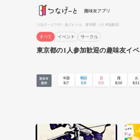
趣味友アプリ
つなげーとTOP
全ジャンル
東京都
1人参加歓迎
すべて
イベント
サークル
東京都の1人参加歓迎の趣味友イ
今日
明日
日
月
火
別日を
8/7
8/8
8/9
8/10
8/11
選択
火
水
木
金
土
8/25
8/26
8/27
8/28
8/29