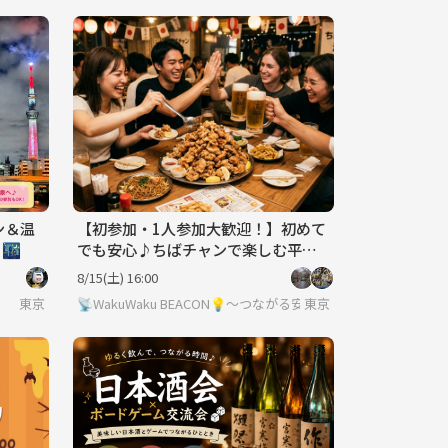
ン＆温
​【初参加・1人参加大歓迎！】初めて
🌃
でも安心♪ちばチャンで楽しむ平成
生まれ交流会🍻
8/15(土) 16:00
東京
📡WakuWaku BEACON💡～つながる安心のサードプレイス✨
東京