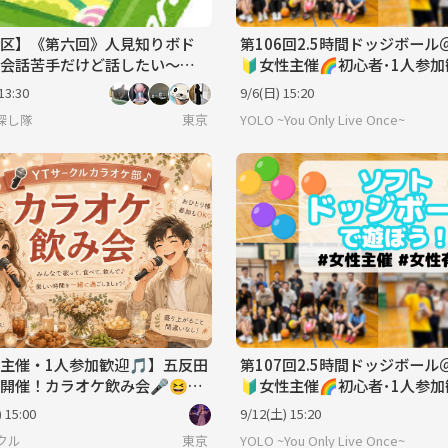
区】《第六回》人見知りボド
第106回2.5時間ドッジボール
会話苦手だけど話したい～
🔰女性主催🌈初心者･1人参
参加・初心者大歓迎】《軽ゲ
国際交流🉑
13:30
9/6(日) 15:20
ン》
探し隊
東京
YOLO ~You Only Live Once~
主催・1人参加歓迎🎵】五反田
第107回2.5時間ドッジボール
開催！カラオケ飲み会🎤😆
🔰女性主催🌈初心者･1人参
コールドリンクバー付き🍻】
国際交流🉑
 15:00
9/12(土) 15:20
クル
東京
YOLO ~You Only Live Once~