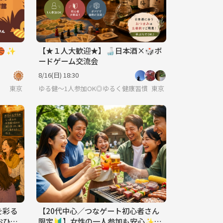
 ✨
【★１人大歓迎★】🍶日本酒×🎲ボ
ードゲーム交流会
8/16(日) 18:30
東京
ゆる健〜1人参加OK◎ゆるく健康習慣＆交流サークル
東京
を彩る
【20代中心／つなゲート初心者さん
おひと
限定🔰】女性の一人参加も安心✨手