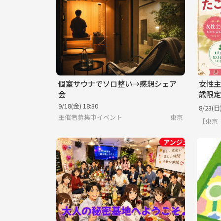
個室サウナでソロ整い→感想シェア
女性主
会
歳限定
り
9/18(金) 18:30
8/23(日)
主催者募集中イベント
東京
【東京