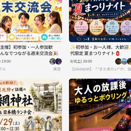
主催】初参加・一人参加歓
✨初参加・お一人様、大歓迎✨
んなでつながる週末交流会🎉
代限定 夏まつりナイト🏮
 19:00
8/8(土) 20:00
クル
東京
【GRANDIR】「“また来たい”が