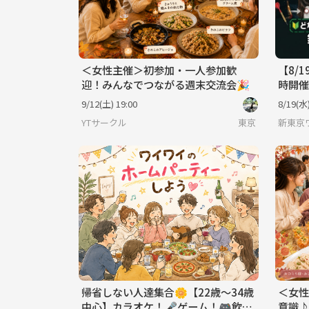
＜女性主催＞初参加・一人参加歓
【8/
迎！みんなでつながる週末交流会🎉
時開催
男女M
9/12(土) 19:00
8/19(水)
タッチ
YTサークル
東京
新東京
帰省しない人達集合🌼【22歳～34歳
＜女性
中心】カラオケ！🎤ゲーム！🎮飲
意識♪