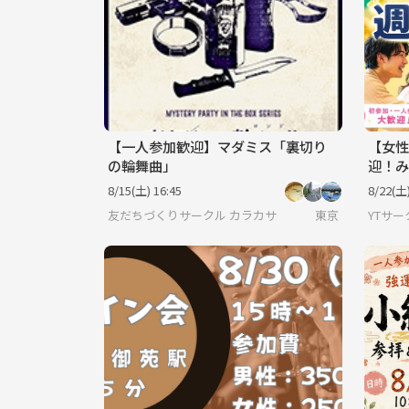
【一人参加歓迎】マダミス「裏切り
【女性
の輪舞曲」
迎！み
8/15(土) 16:45
8/22(土)
友だちづくりサークル カラカサ
東京
YTサー