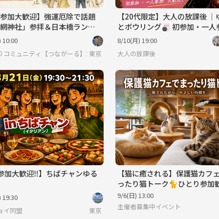
参加大歓迎】強運厄除で話題
【20代限定】大人の放課後 ｜
網神社」参拝＆日本橋ランチ
とボウリング🎳 初参加・一人
迎！
 10:00
8/10(月) 19:00
りコミュニティ【つながーる】だぞ♪
東京
大人の放課後
参加大歓迎‼️】ちばチャンゆる
【猫に癒される】保護猫カフ
ったり猫トーク🐈ひとり参加
9/6(日) 13:00
 19:30
主催者募集中イベント
ョイ同盟
東京