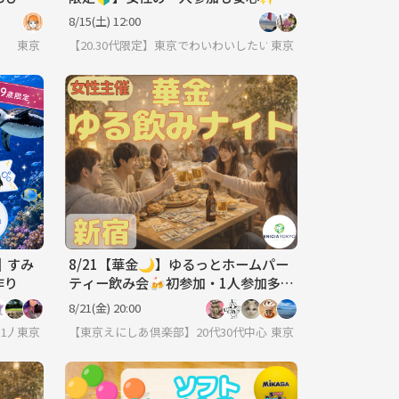
ぶらで楽しむ木場公園BBQ🍖
8/15(土) 12:00
東京
【20.30代限定】東京でわいわいしたいコミュニティ
東京
｜すみ
8/21【華金🌙】ゆるっとホームパー
作り
ティー飲み会🍻初参加・1人参加多
数！
8/21(金) 20:00
1人参加ほぼ100％｜少人数ゆる交流会
東京
【東京えにしあ倶楽部】20代30代中心！社会人のための“もう
東京