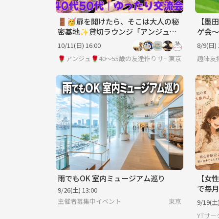
🚪🥳扉を開けたら、そこは大人の秘
【墨田
密基地✨貸切ラウンジ「アンジュ」
ゲ会～
でワクワク＆ドキドキの夜🌌初参加
【一人
10/11(日) 16:00
8/9(日) 
の方大歓迎🎉🎉
ーメイ
🌹アンジュ🌹40～55歳の友達作りサークル
東京
趣味友
雨でもOK 室内ミュージアム巡り
【女性
で毎月
9/26(土) 13:00
【アル
主催者募集中イベント
東京
9/19(土)
YTサー