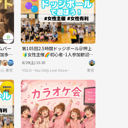
ムパー
第105回2.5時間ドッジボール＠押上
参加多
🔰女性主催🌈初心者･1人参加歓迎│
国際交流🉑
8/29(土) 15:20
中心！社会人のための“もうひとつの居場所”
東京
YOLO ~You Only Live Once~
東京