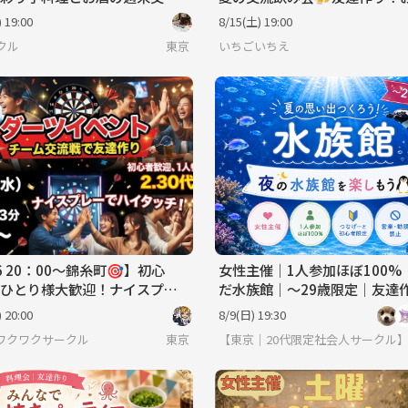
初参加・一人参加歓迎✨
り参加・初心者大歓迎✨
 19:00
8/15(土) 19:00
クル
東京
いちごいちえ
26 20：00〜錦糸町🎯】初心
女性主催｜1人参加ほぼ100%
ひとり様大歓迎！ナイスプレ
だ水族館｜〜29歳限定｜友達
ハイタッチ＆友達づくり✨
 20:00
8/9(日) 19:30
ワクワクサークル
東京
【東京｜20代限定社会人サークル】