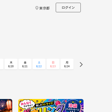
ログイン
東京都
木
金
土
日
月
8/20
8/21
8/22
8/23
8/24