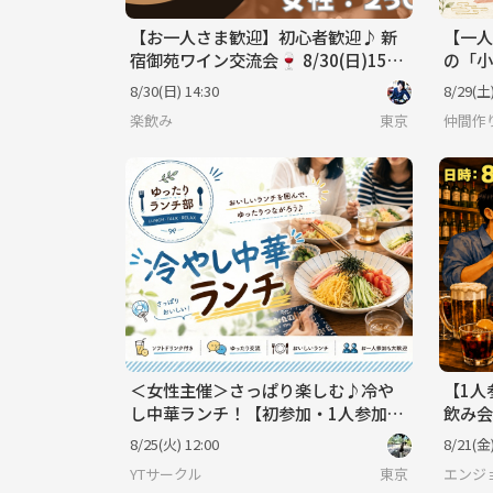
【お一人さま歓迎】初心者歓迎♪ 新
【一人
宿御苑ワイン交流会🍷 8/30(日)15時
の「小
～
会✨
8/30(日) 14:30
8/29(土)
楽飲み
東京
仲間作
＜女性主催＞さっぱり楽しむ♪冷や
【1人
し中華ランチ！【初参加・1人参加歓
飲み会
迎！】
8/25(火) 12:00
8/21(金)
YTサークル
東京
エンジ