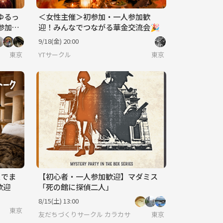
ゆるっ
＜女性主催＞初参加・一人参加歓
参加歓
迎！みんなでつながる華金交流会🎉
9/18(金) 20:00
東京
YTサークル
東京
ェでま
【初心者・一人参加歓迎】マダミス
歓迎
「死の館に探偵二人」
8/15(土) 13:00
東京
友だちづくりサークル カラカサ
東京