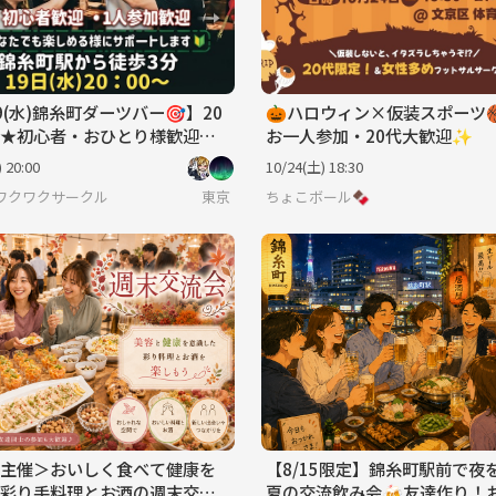
19(水)錦糸町ダーツバー🎯】20
🎃ハロウィン×仮装スポーツ
★初心者・おひとり様歓迎！
お一人参加・20代大歓迎✨
IXチーム戦ナイスプレーでハイ
 20:00
10/24(土) 18:30
🙌
ワクワクサークル
東京
ちょこボール🍫
主催＞おいしく食べて健康を
【8/15限定】錦糸町駅前で夜
彩り手料理とお酒の週末交流
夏の交流飲み会🍻友達作り！