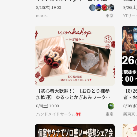
み！🍻みんなでワイワイする会🗣️💕
会🍹
8/13(木) 19:00
9/26(土)
more...
東京
YTサー
【初心者大歓迎！】【おひとり様参
【8/
加歓迎】 ゆるっとかぎあみワークシ
者・お
ョップ🧶🤍
ーで
8/8(土) 10:00
8/26(水)
ハンドメイドサークル🎀
東京
新東京