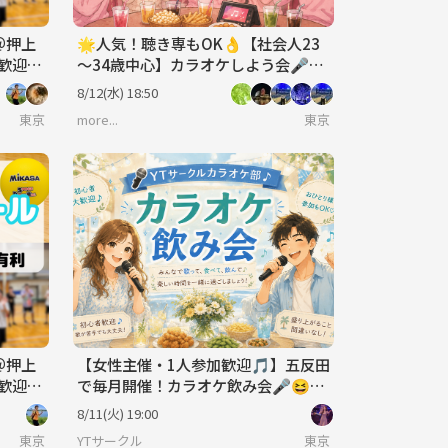
＠押上
🌟人気！聴き専もOK👌【社会人23
加歓迎│
～34歳中心】カラオケしよう会🎤
【初めまして大歓迎🔰】
8/12(水) 18:50
東京
more...
東京
＠押上
【女性主催・1人参加歓迎🎵】五反田
加歓迎│
で毎月開催！カラオケ飲み会🎤😆
【アルコールドリンクバー付き🍻】
8/11(火) 19:00
東京
YTサークル
東京