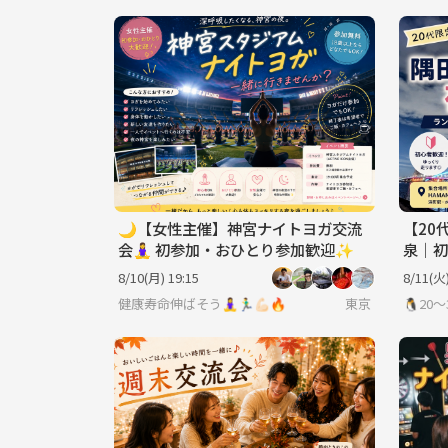
🌙【女性主催】神宮ナイトヨガ交流
【20
会🧘‍♀️ 初参加・おひとり参加歓迎✨
泉｜初
8/10(月) 19:15
8/11(火)
健康寿命伸ばそう🧘‍♀️🏃‍♂️💪🏻🔥
東京
🐧20