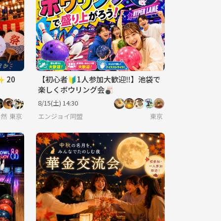
 20
【初心者🔰1人参加大歓迎‼️】池袋で
楽しくボウリング会🎳
8/15(土) 14:30
、自然と増えていくコミュニティ
東京
エンジョイ同盟
東京