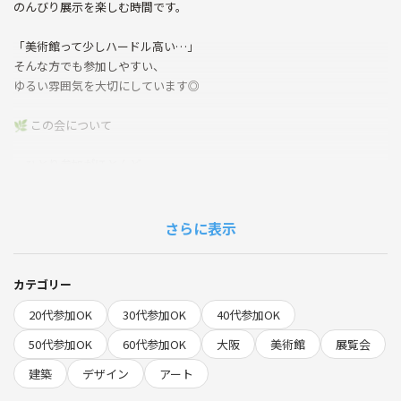
のんびり展示を楽しむ時間です。
「美術館って少しハードル高い…」
そんな方でも参加しやすい、
ゆるい雰囲気を大切にしています◎
🌿 この会について
・ひとり参加がほとんど
・初参加の方も多めです
・同世代中心のゆるい交流
・静かめに楽しみたい方も歓迎
さらに表示
無理にたくさん話さなくて大丈夫。
展示を見ながら、
カテゴリー
自然に過ごせたらと思っています✨
20代参加OK
30代参加OK
40代参加OK
💬 こんな方に
50代参加OK
60代参加OK
大阪
美術館
展覧会
建築
デザイン
アート
・ガウディ展が気になっていた
・建築やデザインに少し興味がある