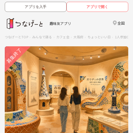
アプリを入手
アプリで開く
全国
趣味友アプリ
つなげーとTOP
みんなで語る
カフェ会
大阪府
ちょっといい日
1人参加O