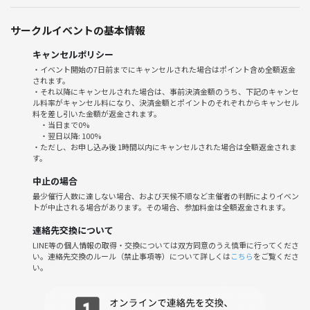
・美術館に行くきっかけがほしい
サークルイベントの基本情報
・休日をゆるく過ごしたい
・気軽に参加できる場を探している
キャンセルポリシー
・イベント開始の7日前までにキャンセルされた場合はポイント含め全額返金
「ひとりでは行かないけど気になる」
されます。
そんな方も大歓迎です🌿
・それ以降にキャンセルされた場合は、事前決済金額のうち、下記のキャンセ
ル料率がキャンセル料になり、決済金額とポイントのそれぞれからキャンセル
料を差し引いた金額が返金されます。
📍大阪市内
・当日まで0%
⏰ 5/31(日)10:00〜
・翌日以降: 100%
・ただし、お申し込み後 1時間以内にキャンセルされた場合は全額返金されま
す。
中止の場合
最少催行人数に達しない場合、および天候不順など主催者の判断によりイベン
トが中止される場合があります。その場合、参加料金は全額返金されます。
連絡先交換について
LINE等の個人情報の取得・交換については双方同意のうえ慎重に行ってくださ
い。連絡先交換のルール（禁止事項等）について詳しくは
こちら
をご覧くださ
い。