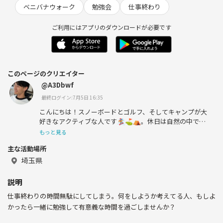
ベニバナウォーク
勉強会
仕事終わり
ご利用にはアプリのダウンロードが必要です
このページのクリエイター
@A3Dbwf
最終ログイン:7月5日 16:35
こんにちは！スノーボードとゴルフ、そしてキャンプが大
好きなアクティブな人です🏂⛳️⛺️。休日は自然の中でリ
フレッシュし、新しい友達との素敵な出会いを楽しみにし
もっと見る
ています。どうぞよろしくお願いします！😊
主な活動場所
埼玉県
説明
仕事終わりの時間無駄にしてしまう。何をしようか考えてる人、もしよ
かったら一緒に勉強して有意義な時間を過ごしませんか？