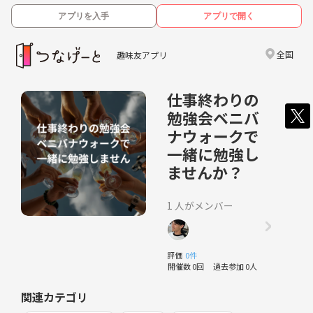
アプリを入手
アプリで開く
全国
趣味友アプリ
仕事終わりの
勉強会ベニバ
ナウォークで
一緒に勉強し
ませんか？
1 人がメンバー
評価
0件
開催数 0回
過去参加 0人
関連カテゴリ